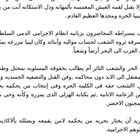
ولا يقبل لقمه العيش المغمسه بألمهانه وذل الاستكانه أنت من
ليبيا الحره ومجدها العظيم القادم..
ب مسراطه المحاصرون بزبانيه انظام الاجرامى الدمى السلط
قه ثروه الشعب لحساب مواليه وأبنائه وكان ليبيا مزرعه يم
لغرب الى البحر أرضاً وشعباً.
الحر والشعب الثائر أم يطالب بحقوقه المسلوبه بمحتل وطن
لمعتقل الى الابد دون محاكمه ,وفن القتل والتصفيه الجسديه و
 االشعب حقه فى الكلمه الحره وفى إنتخاب من يحكمه بح
الزعامه الانانيه ,ثم بكتابه الهزلى الذى يمرره وكأنه وحى 
لمجنون الاخضر.
د أن يختار بحريه من يحكمه لامن يقمعه ويضلله بألاكاذيب
وهم الاجراميه.