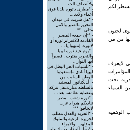
ولاأنصاف الث ...
 يسطر لكم
-
*مطرى ياثوره بلدنا فوق
أعداء ولادنا...
-
*هل شربت فى ميدان
التحرير..الصبر والامل
مثلى ..**
وى لجنون
-
**إن جمعه المصير
لها من من
القادمه 23فبراير ثوره أو
لاثوره..إنتبهوا يا ...
-
*يوم عيد ثوره ليبيا
والتحرير يقترب ..فصبراً
أيها الثوار ..
ى لايعرف
-
*للشباب الحر البطل فى
المؤامرات
ليبيا أنادى ..إستعيدوا
الوطن السليب من ...
ريه..تحت
-
الديكتاتور المستبد
من السماء
بالسلطه مبارك.هل نتركه
وعصابه نظامه.. بعد ...
-
*ثوره شعب ..مصر
تناديكم هبوا ياعرب
لاتخافوا ***
 الوهميه
-
*الحريه والعدل مطلب
لجزيره الرعيه والملوك
المؤلهين, والامراء ...
-
*رحل الجزار مبارك ولن