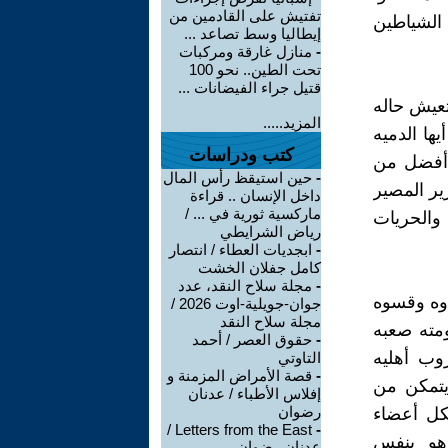
تفتيش على القادمين من
 الشياطين
إيطاليا وسط تصاعد ...
-
منازل غارقة ومركبات
تحت الطين.. نحو 100
قتيل جراء الفيضانات ...
تعيش حاله
المزيد.....
ا الدميه
كتب ودراسات
, أفضل من
-
حين استيقظ رأس المال
ير المصير
داخل الإنسان .. قراءة
ماركسية ثورية في ... /
الحريات
رياض الشرايطي
-
ابجديات العطاء / انتصار
كامل جفلان الخشت
-
مجلة سلاح النقد، عدد
اوه وقسوه
جوان-جويلية-اوت 2026 /
مجلة سلاح النقد
ومته صعبه
-
حقوق العصر / أحمد
وب أهليه
التاوتي
-
قصة الأمراض المزمنة و
يتمكن من
إفلاس الأطباء / عدنان
رضوان
كل أعضاء
Letters from the East /
-
,هو بنفس
عدنان رضوان