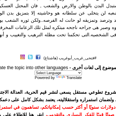
تستبدل البدن بالوطن والارض والشعب , فان المحتل العسكر
شعبه لن يتخلى عن سلطانه هو وحاشيته إلا بتمزيق بدن ال
د وترصد وتمزيقه لو حانت له الفرصه..ولكن ثوره الشعب بو
ه وصبر هى جراحه ناجحه مبتكره لمثل تلك الزعامات المخرف
فى الشخصيه.التى تحكمنا تحت مظله الترهيب والتغييب و أن
#فتحى_غريب_أبوغريب (هاشتاغ)
موضوع إلى لغات أخرى -
ate the topic into other languages
Powered by
Translate
شروع تطوعي مستقل يسعى لنشر قيم الحرية، العدالة الاجتم
. ولضمان استمراره واستقلاليته، يعتمد بشكل كامل على دعمك
دعمكم بمبلغ 10 دولارات سنويًا أو أكثر حسب إمكانياتكم، تساهمون في استم
وتًا قويًا للفكر اليساري والتقدمي
،
انقر هنا للاطلاع على 