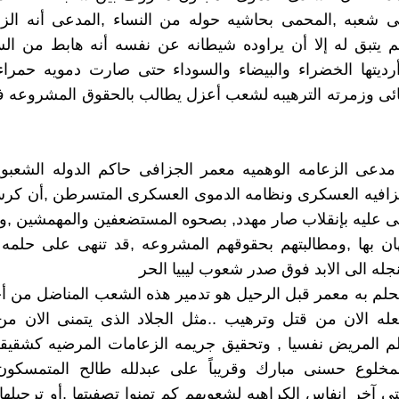
ى شعبه ,المحمى بحاشيه حوله من النساء ,المدعى أنه الز
م يتبق له إلا أن يراوده شيطانه عن نفسه أنه هابط من الس
رديتها الخضراء والبيضاء والسوداء حتى صارت دمويه حمراء
ائى وزمرته الترهيبه لشعب أعزل يطالب بالحقوق المشروعه 
دعى الزعامه الوهميه معمر الجزافى حاكم الدوله الشعبويه
القزافيه العسكرى ونظامه الدموى العسكرى المتسرطن ,أن ك
ى عليه بإنقلاب صار مهدد, بصحوه المستضعفين والمهمشين ,و
ان بها ,ومطالبتهم بحقوقهم المشروعه ,قد تنهى على حلمه 
جله الى الابد فوق صدر شعوب ليبيا الحر
لم به معمر قبل الرحيل هو تدمير هذه الشعب المناضل من أ
عله الان من قتل وترهيب ..مثل الجلاد الذى يتمنى الان م
لم المريض نفسيا , وتحقيق جريمه الزعامات المرضيه كشقيق
لمخلوع حسنى مبارك وقريباً على عبدلله طالح المتمسكو
 آخر انفاس الكراهيه لشعوبهم كم تمنوا تصفيتها ,أو ترحيلها 