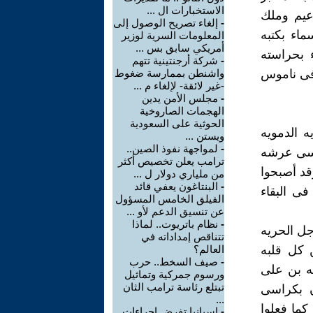
الاستخبارات ال ...
عيم وملك
-
إلغاء تصريح الوصول إلى
ماء بكتبه
المعلومات السرية لوزير
أمريكي سابق بس ...
 بحراسته
-
شركة أرجنتينية تتهم
فى ناموس
واشنطن بممارسة ضغوط
-غير لائقة- لإلغاء م ...
-
مجلس الأمن يدين
الهجمات الصاروخية
الحوثية على السعودية
 الدمويه
ويستن ...
-
لمواجهة نفوذ الصين..
رسى عرشه
ترامب يعلن تخصيص أكثر
قد أصبحوا
من ملياري دولار ل ...
-
البنتاغون يعفي قائد
فى البقاء
الفيلق الخامس المسؤول
عن تنسيق الدعم لأو ...
-
نظام باتريوت.. لماذا
جل الحريه
تتناقص إمداداته في
ن كل قلبه
العالم؟
-
صيف السخط.. حرب
ه بن على
ورسوم جمركية وتماثيل
تبتلع رئاسة ترامب الثان
ن بكراسى
...
كما فعلوا
-
إسبانيا تفرض إجراءات