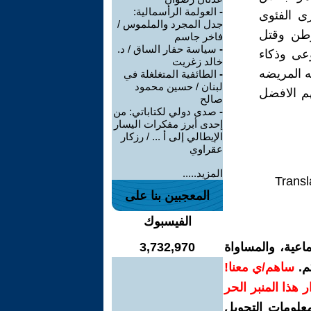
-
العولمة الرأسمالية:
ى الفئوى
جدل المجرد والملموس /
وطن وقتل
فاخر جاسم
-
سياسة حفار الساق / د.
عى وذكاء
خالد زغريت
ه المريضه
-
الطائفية المتغلغلة في
لبنان / حسين محمود
هم الافضل
صالح
-
صدى دولي لكتاباتي: من
إحدى أبرز مفكرات اليسار
الإيطالي إلى أ ... / رزكار
عقراوي
المزيد.....
Transl
المعجبين بنا على
الفيسبوك
اعية، والمساواة
3,732,970
م.
ساهم/ي معنا!
رار هذا المنبر الحر
معلومات التحويل