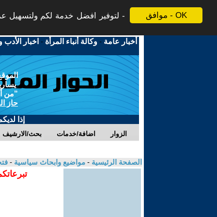
موافق - OK
لتوفير افضل خدمة لكم ولتسهيل عملي
أخبار عامة
-
وكالة أنباء المرأة
-
اخبار الأدب و
الموقع
يسارية
"من أج
حاز ال
إذا لديك
الزوار
اضافة/خدمات
بحث/الارشيف
الصفحة الرئيسية
-
مواضيع وابحاث سياسية
-
فتح
تبرعاتكم