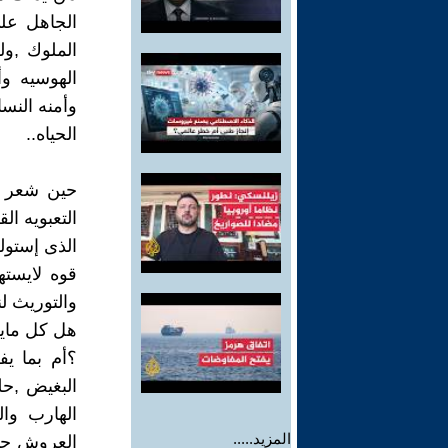
الجاهل عل
الملوك ,ول
الهوسيه وأ
وأمنه النس
الحياه..
حين شعر م
التعبويه 
الذى إستول
قوه لايسته
والتوريث لن
هل كل مايح
؟أم بما يف
البغيض ,ح
الهارب وا
المزيد.....
العروش حتى