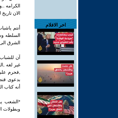
الكرامه ..
الان تاريخ 
اخر الافلام
أنتم ياشبا
السلطه وسر
الشرق الى ا
آن للشباب 
غير لغه ,ا
,فحرم على
بدعوى قنص 
أنه كتاب ا
*الشعب يري
وبطولات ال