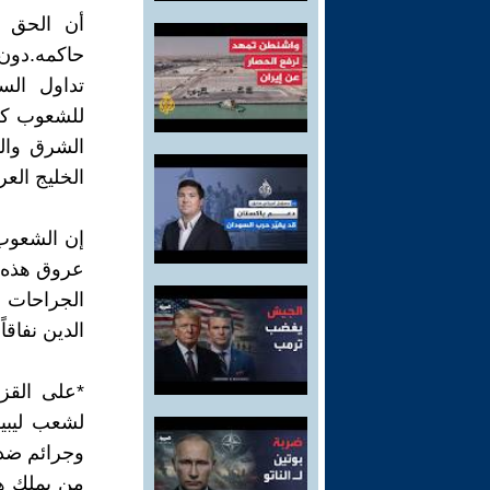
أن الحق ف
حاكمه.دون
تداول الس
للشعوب كشف
الشرق وال
الخليج الع
إن الشعوب 
عروق هذه ا
الجراحات ل
الدين نفاقاً 
*على القز
لشعب ليبيا
وجرائم ضد 
من يملك هذ