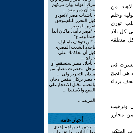
نترك أعوانه ,ولن نتركهم
لاهبه من
بعد أن دمر مقد ...
ليه وحلم
-
ياشباب مصر لاتعودو
قبل التحرر التام..وحق
طلب ثورى
تقرير المصير..
ى كل بلاد
-
*مصر ياأمى ماكان أبداً
حلماً وضاع*
كل منطقه
-
*لن نتوقف يامبارك
ياجلاد الشعب المصرى
قبل أن نحاكمك على
جرائ ...
-
ياجلاد مصر ستسقط أو
 تخسرت فى
ترحل ...حضرت مصاباً من
ه هى أنجح
ميدان التحرير ولى ...
-
مصر بركان ينفس دخان
لحف برداء
بالحمم ..قبل الانفجارعلى
القمع والاستبدا ...
المزيد.....
ل وترهيب
 من مجازر
أخبار عامة
-
-بوتين قد يهاجم إحدى
ب المتكبر
دول الناتو-.. ما تقديرات