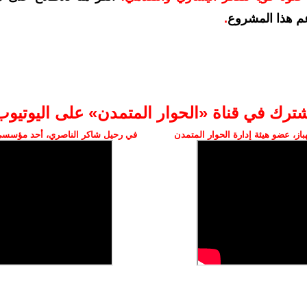
م هذا المشروع
.
شترك في قناة «الحوار المتمدن» على اليوتيوب
ز، عضو هيئة إدارة الحوار المتمدن
في رحيل شاكر الناصري، أحد مؤسسي 