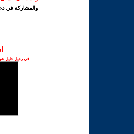
والمشاركة في دع
ا‫
في رحيل جليل شهبا