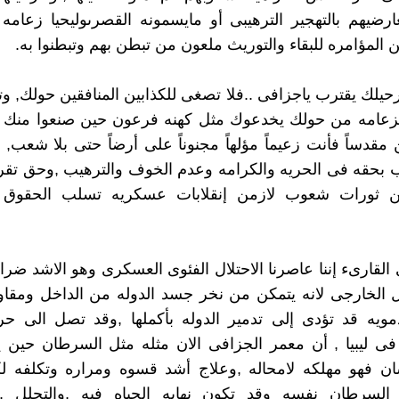
ضيهم بالتهجير الترهيبى أو مايسمونه القصرىوليحيا زعامه
المؤامره للبقاء والتوريث ملعون من تبطن بهم وتبطنوا به.
رحيلك يقترب ياجزافى ..فلا تصغى للكذابين المنافقين حولك, و
زعامه من حولك يخدعوك مثل كهنه فرعون حين صنعوا منك أيه
ن مقدساً فأنت زعيماً مؤلهاً مجنوناً على أرضاً حتى بلا شعب
ب بحقه فى الحريه والكرامه وعدم الخوف والترهيب ,وحق تقر
 ثورات شعوب لازمن إنقلابات عسكريه تسلب الحقوق و
القارىء إننا عاصرنا الاحتلال الفئوى العسكرى وهو الاشد ضر
ل الخارجى لانه يتمكن من نخر جسد الدوله من الداخل ومقا
مويه قد تؤدى إلى تدمير الدوله بأكملها ,وقد تصل الى حر
ى ليبيا , أن معمر الجزافى الان مثله مثل السرطان حين 
ان فهو مهلكه لامحاله ,وعلاج أشد قسوه ومراره وتكلفه ل
السرطان نفسه وقد تكون نهايه الحياه فيه ,والتحلل 