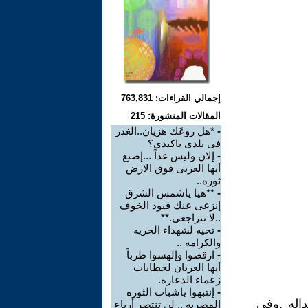
إجمالي القراءات: 763,831
المقالات المنشورة: 215
-
*هل روعَك هزيان..الغدر
فى بلدى ياكبدى؟
-
إلان وليس غداً ...إصنع
أيها العربى فوق الارض
ثوره..
-
**هيا ياشمس الشرق
إنزعى عنك قيود الخوف
..لا تتراجعى.**
-
تحيه لشهداء الحريه
والكرامه ..
-
ارقصوا وإلهسوا طرباً
أيها العربان لخطابات
زعماء الدعاره.
-
إنتبهوا ياشباب الثوره
اله ,وفى
المصريه .. لن تنتصر أرباع