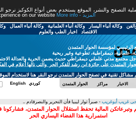
ة التصفح والنشر، الموقع يستخدم بعض أنواع الكوكيز نرجو النق
More info - المزيد
experience on our website
الفن
-
وكالة أنباء اليسار
-
وكالة أنباء العلمانية
-
وكالة أنباء العمال
-
وكا
الاقتصاد
-
اخبار الطب والعلوم
 الرئيسي لمؤسسة الحوار المتمدن
، علمانية، ديمقراطية، تطوعية وغير ربحية
ل مجتمع مدني علماني ديمقراطي حديث يضمن الحرية والعدالة الاجتم
حوار المتمدن على جائزة ابن رشد للفكر الحر والتى نالها أعلام في الفك
م مشاكل تقنية في تصفح الحوار المتمدن نرجو النقر هنا لاستخدام الموقع
كوردي
English
الاخبار
مراكز
الحوار المتمدن
ى غريب أبوغريب
- صبراً ثوار ليبيا فأن التحرير والنصرقادم ..
 وتبرعاتكن المالية تحفظ استقلال الحوار المتمدن، فشاركونا 
استمرارية هذا الفضاء اليساري الحر