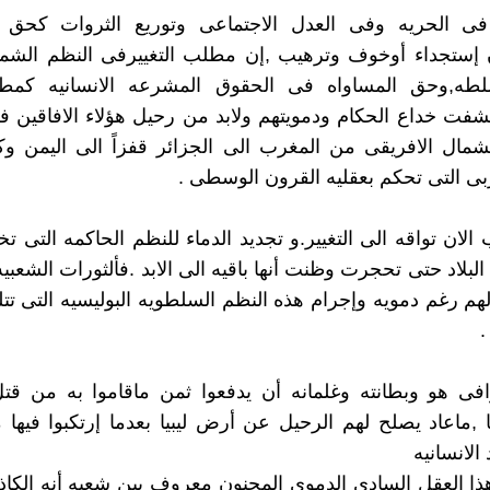
ى الحريه وفى العدل الاجتماعى وتوريع الثروات كحق 
 إستجداء أوخوف وترهيب ,إن مطلب التغييرفى النظم الشمو
لطه,وحق المساواه فى الحقوق المشرعه الانسانيه كم
ت خداع الحكام ودمويتهم ولابد من رحيل هؤلاء الافاقين ف
شمال الافريقى من المغرب الى الجزائر قفزاً الى اليمن و
ربى التى تحكم بعقليه القرون الوسطى .
الان تواقه الى التغيير.و تجديد الدماء للنظم الحاكمه التى
لبلاد حتى تحجرت وظنت أنها باقيه الى الابد .فألثورات الشعبي
هم رغم دمويه وإجرام هذه النظم السلطويه البوليسيه التى تت
.
افى هو وبطانته وغلمانه أن يدفعوا ثمن ماقاموا به من قت
 ,ماعاد يصلح لهم الرحيل عن أرض ليبيا بعدما إرتكبوا فيها
الانسانيه
ا العقل السادى الدموى المجنون معروف بين شعبه أنه الكاذ