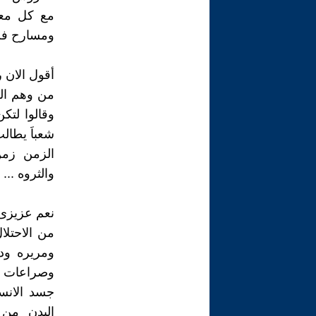
مع كل معار
ومسارح فن 
أقول الان 
من وهم ال
وقالوا لتك
شعباَ يطال
الزمن زمن
والثروه ...
نعم عزيزى 
من الاحتلا
ومريره ود
وصراعات ف
جسد الانس
البدن من 