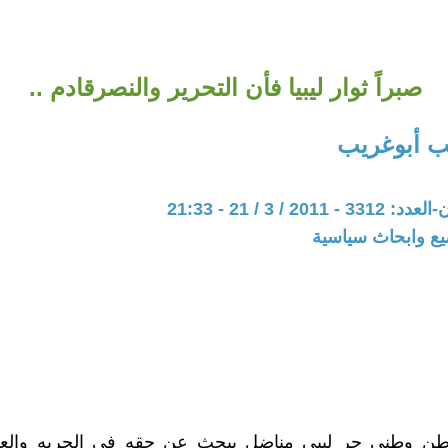
صبراً ثوار ليبيا فأن التحرير والنصرقادم ..
ب أبوغريب
20 / 3 / 21 - 21:33
يع وابحاث سياسية
طن وطنى حر ليبى مناضل يبحث عن حقه فى الحريه والعد