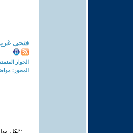
فتحى غري
الحوار المتمدن-العدد: 3312 - 11
المحور: مواض
**لكل موا