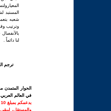
المعيارول
المستبد ل
شعبه بتعم
وترتيب وقو
بالآنفصال 
لنا دائماً .
ترجم ال
الحوار المتمدن م
في العالم العربي
ب
والمستقل، ليبقى ص