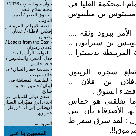
م المحكمة العليا في
جوان-جويلية-اوت 2026 /
مجلة سلاح النقد
ميليتوس بن ميليتوس
-
حقوق العصر / أحمد
التاوتي
-
قصة الأمراض المزمنة و
لأمر ببرود وثقة ....
إفلاس الأطباء / عدنان
رضوان
يونيس بن ستراتون ..
Letters from the East /
-
عدنان رضوان
المرتبطة بديميترا ..
-
العولمة الرأسمالية:
جدل المجرد والملموس /
فاخر جاسم
-
سياسة حفار الساق / د.
طع شجرة الزيتون
خالد زغريت
.فلان بن فلان ..
-
الطائفية المتغلغلة في
لبنان / حسين محمود
 فضاء السوق .
صالح
-
صدى دولي لكتاباتي: من
ما يقلقني هو حماس
إحدى أبرز مفكرات اليسار
الإيطالي إلى أ ... / رزكار
ها الأصدقاء بأن ابني
عقراوي
يقول : لقد سرق سقراط
المزيد.....
رموق!!.
المعجبين بنا على