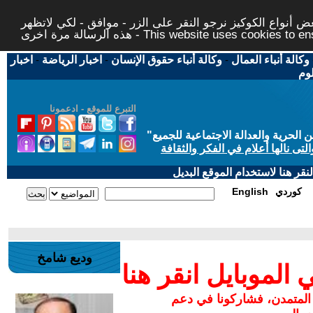
 أنواع الكوكيز نرجو النقر على الزر - موافق - لكي لاتظهر
This website uses cookies to ensure you ge
وكالة أنباء العمال
-
وكالة أنباء حقوق الإنسان
-
اخبار الرياضة
-
اخبار
لوم
التبرع للموقع - ادعمونا
حرية والعدالة الاجتماعية للجميع
"
تى نالها أعلام في الفكر والثقافة
قر هنا لاستخدام الموقع البديل
كوردي
English
وديع شامخ
لموبايل انقر هنا
 المتمدن، فشاركونا في دعم