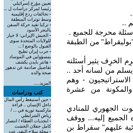
تعيين مؤرخ إسرائيلي
رئيسا لمركز دراسات ل ...
-
تحالفات ردع إقليمية
وسط توترات المنطقة
 ..
-
تركيا تقيد حركة السفن
بالبحر الأسود
ئلة محرجة للجميع .
-
الجيش الإيراني: لا خيار
"بوليقراط" من الطبقة
للولايات المتحدة سوى
القبول بالوضع ا ...
-
حرب إيران تطيح
بمسؤولين في الموساد
ِم الخرِف يثير أسئلته
-
هانتر بايدن يكشف
تفاصيل صادمة عن تدهور
يسلم من لسانه أحد ..
صحة والده
الاستراتيجيون - وهم
المزيد.....
ا والمكونة من عشرة
كتب ودراسات
-
حين استيقظ رأس المال
داخل الإنسان .. قراءة
صوت الجهوري للمنادي
ماركسية ثورية في ... /
رياض الشرايطي
 الجميع إليه... ووقف
-
ابجديات العطاء / انتصار
ائية عليهم" سقراط بن
كامل جفلان الخشت
-
مجلة سلاح النقد، عدد