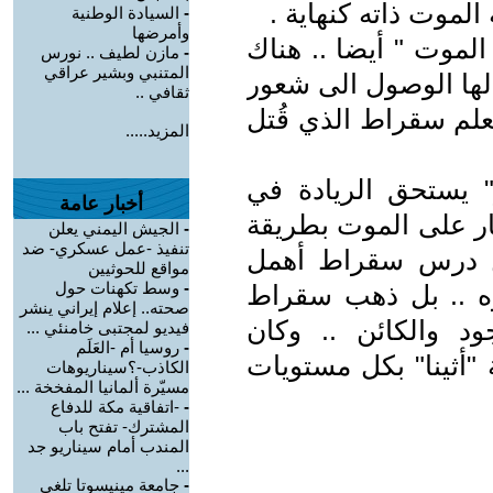
موت ذاته كنهاية .
-
السيادة الوطنية
وأمرضها
الموت " أيضا .. هناك
-
مازن لطيف .. نورس
المتنبي وبشير عراقي
لها الوصول الى شعور
ثقافي ..
معلم سقراط الذي قُتل
المزيد.....
 يستحق الريادة في
أخبار عامة
ار على الموت بطريقة
-
الجيش اليمني يعلن
تنفيذ -عمل عسكري- ضد
كن درس سقراط أهمل
مواقع للحوثيين
-
وسط تكهنات حول
ه .. بل ذهب سقراط
صحته.. إعلام إيراني ينشر
د والكائن .. وكان
فيديو لمجتبى خامنئي ...
-
روسيا أم -العَلَم
 "أثينا" بكل مستويات
الكاذب-؟سيناريوهات
مسيّرة ألمانيا المفخخة ...
-
-اتفاقية مكة للدفاع
المشترك- تفتح باب
المندب أمام سيناريو جد
...
-
جامعة مينيسوتا تلغي