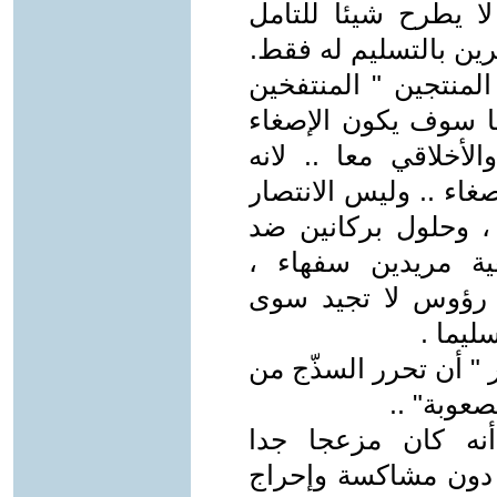
لا يطرح شيئا للتأمل
رين بالتسليم له فقط.
المنتجين " المنتفخين
هنا سوف يكون الإصغاء
أخلاقي معا .. لانه
غاء .. وليس الانتصار
 ، وحلول بركانين ضد
ية مريدين سفهاء ،
 رؤوس لا تجيد سوى
سليما .
 " أن تحرر السذّج من
صعوبة" ..
ه كان مزعجا جدا
م دون مشاكسة وإحراج