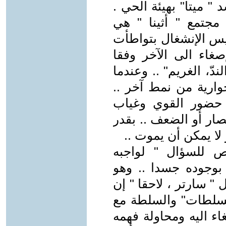
 " ميتا" بهيئة الحي .
مجتمع " أثينا " هي
يس الإنشغال بتواطأت
صغاء الى الآخر وفقا
دّ، الغريم" .. وعندما
ارية من نمط آخر ..
 حضور القوي وغياب
ار أو الضعف .. بقدر
 لا يمكن أن يموت ..
ص للسؤال " لواجبه
بوجوده جسدا .. وهو
" سارتر ، لاحقا " إن
لسلطات" والسلطة مع
ء اليه ومحاولة فهمه