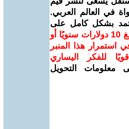
ستقل يسعى لنشر قيم
واة في العالم العربي.
عتمد بشكل كامل على
ساهم/ي معنا! بدعمكم بمبلغ 10 دولارات سنويًا أو
 استمرار هذا المنبر
ويًا للفكر اليساري
ى معلومات التحويل