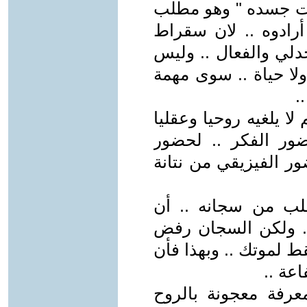
موت جسده " وهو مطلب
ادوه .. لان سقراط
دلي والفعال .. وليس
ولا حياة .. سوى مهمة
.
 يلغيه روحيا وعقليا
ور الفكر .. لحضور
ور الفيزيقي من نتانة
ب من سجانه .. أن
 .. ولكن السجان رفض
لموتك .. وبهذا فأن
عة ..
رفة معجونة بالروح