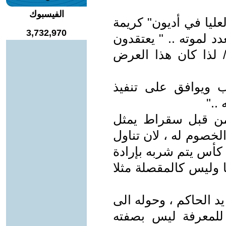
الفيسبوك
عليا في أديون" كريمة
3,732,970
 لموته .. " يعتقدون
/ لذا كان هذا العرض
 ويوافق على تنفيذ
.."
 من قبل سقراط يمثل
لخصوم له ، لان تناول
 كأس يتم شربه بإرادة
 وليس كالمقصلة مثلا
 الحاكم ، وحوله الى
ر للمعرفة ليس بصفته