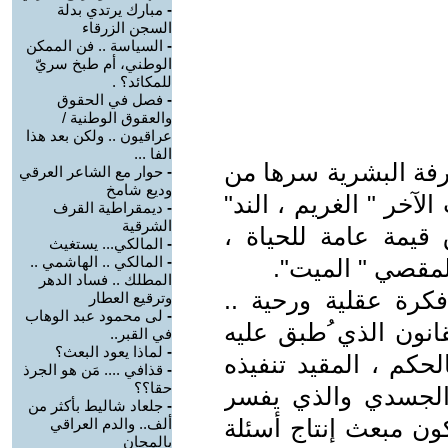
-
مبارك يرتدي بدلة
السجن الزرقاء
-
السياسة .. فن الممكن
الوطني، أم طبخ سريّ
للمكائد؟ .
-
فصل في الحقوق
والعقوق الوطنية /
عراقيون .. ولكن بعد هذا
الفا ...
رفة البشرية سرها من
-
حوار مع الشاعر العرقي
وديع شامخ
آخر " الغريم ، الند"
-
ديمقراطية القرف
الشرقية
 قيمة عامة للحياة ،
-
المالكي... يستغيث
-
المالكي .. الهاشمي ..
لمقصي " الميت".
المطلك .. فساد الدهر
كرة عقلية ورحية ..
وترقيع العطار
-
لى محمود عبد الوهاب
ون الذي ُطبق عليه
في القبر..
-
لماذا يعود البعث؟
لحكم ، المقيد تنفيذه
-
قذافي .... مَن هو الجرذ
حقا؟؟
ت الجسدي والذي يفسر
-
جلعاد شاليط بأكثر من
ون مبعث إنتاج أسئلة
ألف.. والدم العراقي
بالمجان