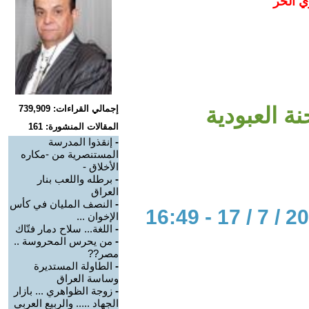
ي الحر
نة العبودية
إجمالي القراءات: 739,909
المقالات المنشورة: 161
-
إنقذوا المدرسة
المستنصرية من -مكاره
الأخلاق -
-
برطله واللعب بنار
العراق
-
النصف المليان في كأس
الإخوان ...
-
اللغة... سلاح دمار فتّاك
-
من يحرس المحروسة ..
مصر??
-
الطاولة المستديرة
وساسة العراق
-
زوجة الظواهري ... بازار
الجهاد ..... والربيع العربي