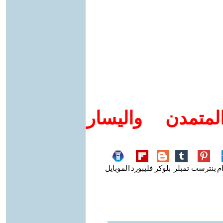
متمدن واليسار
م
بنترست
تمبلر
بلوكر
فليبورد
الموبايل