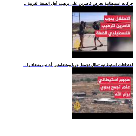
.. حركات استيطانية تحرض قاصرين على ترهيب أهل الضفة الغربية
.. اعتداءات استيطانية تطال تجمعا بدويا ومتضامنين أجانب بقضاء را