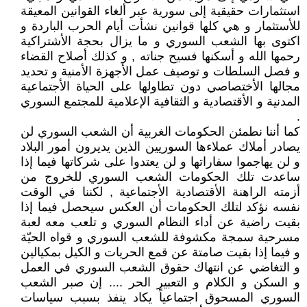
استثمارات حقيقية إلى سورية عبر ألغاء القوانين المعيقة
للأستثمار و هي كلها قوانين نشأت أيام الحرب الباردة و
اكتوى بها الشعب السوري و ما يزال بحجة الأشتراكية
رحمها الله و أسكنها فسيح جناته , و كذلك أصلاح القضاء
و فصل السلطات و توصيف عمل الأجهزة الأمنية و تحديد
مجالها الأختصاصي دون تطاولها على الحياة الأجتماعية
المدنية و الأقتصادية و الثقافية الإعلامية للمجتمع السوري
.
كما أننا نطمئن الحكومات الغربية أن الشعب السوري لن
يصادر أملاك عملاءها السوريين الذين يديرون أمور البلاد
و لن يهاجموا سفاراتها و لن يعتدوا على شركاتها فيما إذا
ساعدت تلك الحكومات الشعب السوري للخروج من
أزمته الراهنة الأقتصادية الأجتماعية , لكننا في الوقت
نفسه نؤكد لتلك الحكومات أن العكس سيحصل فيما إذا
بقيت راضية عن أداء النظام السوري و تلعب معه لعبة
مسرحية سمجة مكشوفة للشعب السوري و قواه الحيّة
و فيما إذا بقيت صامتة عن قمع الحريات و الكيل بمكيالين
و التغاضي عن انتهاك حقوق الشعب السوري في العمل
و السكن و الكلام و التعبير الحر .... إن صبر الشعب
السوري المسحوق اجتماعياً يكاد ينفذ بسبب سياسات