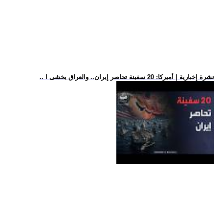
.. نشرة إخبارية | أميركا: 20 سفينة تحاصر إيران.. والعراق يخشى ا