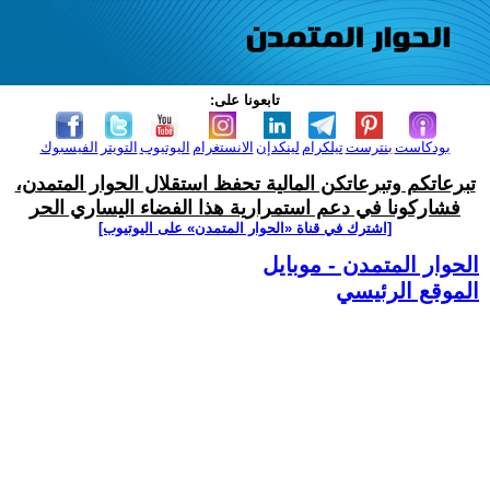
تابعونا على:
بودكاست
بنترست
تيلكرام
لينكدإن
الانستغرام
اليوتيوب
التويتر
الفيسبوك
تبرعاتكم وتبرعاتكن المالية تحفظ استقلال الحوار المتمدن،
فشاركونا في دعم استمرارية هذا الفضاء اليساري الحر
[اشترك في قناة ‫«الحوار المتمدن» على اليوتيوب]
الحوار المتمدن - موبايل
الموقع الرئيسي