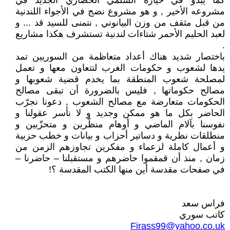
كما يبدو في خياره السلمي الحضاري الجديد في
مشروعه الأخير , و هو مشروع نضج في الأجواء اللندنية
من قبل مثقف من وزن البيانوني , نتمنى للسيد قد ... و
لعبد الحليم الأحمر شتاءات لندنية تستشرف هكذا مشاريع
.
باختصار شديد هناك أعداد متعاظمة من السوريين تمد
يدها لشعوب و حكومات الغرب لتتعاون معها و تعمل
لمصلحة شعوب المنطقة بما يخدم قضية شعوبها و
مصالح حكوماتها , فليس بالضرورة أن تبقى مصالح
الحكومات متعارضة مع مصالح الشعوب , دعونا نجرّب
الحاضر بكل ما هو ممكن وجديد و لا نأسر عقولنا و
نفوسنا بآلام الماضي و أوهام منظّرين و متحزّبين و
منطلقات نظرية و دساتير أحزاب و بيانات و خطب حزبية
و أعمال كاملة لزعماء و مفكرين تجاوزهم الزمن من
زمان , منذ أن قمقموا حاضرهم و مستقبلنا – حاضرنا –
في صفحات مقدسة أين منها الكتب المقدسة ؟!
فراس سعد
كاتب سوري
Firass99@yahoo.co.uk