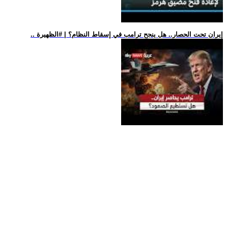
.. إيران تحت الحصار.. هل ينجح ترامب في إسقاط النظام؟ | #الظهيرة