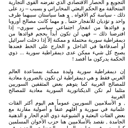
التجويع و الحصار الأقتصادي الذي تفرضه القوى التجارية
المتحالفة مع الحكم البعثي المخابراتي و بسبب – زد على
ذلك - سياسة كم الأفواه , و هما سياستان سببهما طرف
واحد و تؤديان للأنفجار حتماً , و مهما كانت مصالح أوروبا
و فوائدها من انفجار اجتماعي سياسي سوري– إذا
افترضنا ذلك – فهي لن تكون أبداً بحجم فوائدها من
ديمقراطية سورية محتملة و ممكنة إلاّ إذا دخلت اسرائيل
أو أصدقاءها في الداخل و الخارج على الخط فعندها
يصبح كل شيء ممكن عدى ديمقراطية سورية ... ذوي
الحكمة يدركون ما أقصد !
إن ديمقراطية سورية وليدة ممكنة بمساعدة العالم
الغربي فقط و هي ديمقراطية لن تكون بالضرورة معادية
للمصالح الغربية كما يتوهم بعض المثقفين السوريين
مثلما لم تكن الديكتاتورية السورية معادية للمصالح
الغربية
, و الأسلاميين السوريين عموماً هم اليوم أكثر الفئات
علمانية في سورية و أقلهم عنفاً و أصولية مقارنة مع
بعض الفئات البعثية و الشيوعية ذوي الدم الحار و الذهنية
الجامدة , نقصد بالأسلاميين هنا حزب الأخوان المسلمين