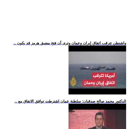
.. واشنطن تترقب اتفاق إيران وعمان وترى أن فتح مضيق هرمز قد يكون
.. الدكتور محمد صالح صدقيان: سلطنة عمان اشترطت توافق الاتفاق مع