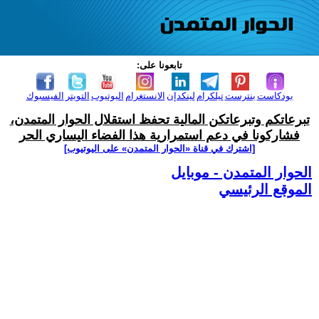
تابعونا على:
بودكاست
بنترست
تيلكرام
لينكدإن
الانستغرام
اليوتيوب
التويتر
الفيسبوك
تبرعاتكم وتبرعاتكن المالية تحفظ استقلال الحوار المتمدن،
فشاركونا في دعم استمرارية هذا الفضاء اليساري الحر
[اشترك في قناة ‫«الحوار المتمدن» على اليوتيوب]
الحوار المتمدن - موبايل
الموقع الرئيسي