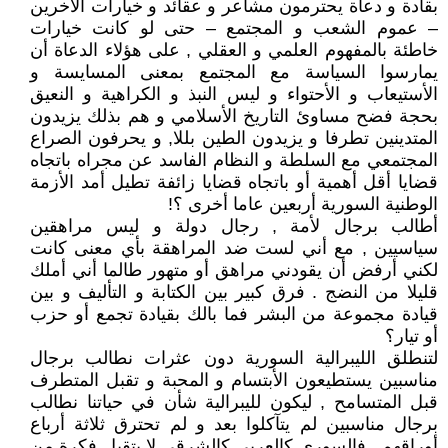
بقادة و دعاة يحترمون مشاعر و عقائد و خيارات الآخرين
– عموم الشعب و المجتمع – حتى لو كانت خيارات
خاطئة بالمفهوم العلمي و العقلي , على هؤلاء الدعاة أن
يمارسوا السياسة مع المجتمع بمعنى المسايسة و
الأستيعاب و الأحتواء و ليس النبذ و الكراهية و النعيق
بحجة فضح مساوئ التاريخ الأسلامي و هم بذلك يزيدون
المتدينين تطرفا و يزيدون الطين بللا, و يحرفون الصراع
المجتمعي مع السلطة و النظام الفاسد عن مجراه باتجاه
قضايا أقل أهمية أو باتجاه قضايا زائفة تطيل أمد الأزمة
الوطنية السورية أربعين عاما أخرى ؟!
أطالب برجال لأمة , رجال دولة و ليس مراهقين
سياسيين , مع أني لست ضد المراهقة بأي معنى كانت
لكني أرفض أن يقودني مراهق أو متهور طالما أني أملك
قليلا من النضج . فرق كبير بين الكتابة و التأليف و بين
قيادة مجموعة من البشر فما بالك بقيادة تجمع أو حزب
أو تيار؟
لتنطلق الليبرالية السورية دون عثرات نطالب برجال
مناسبين يستطيعون الأبتسام و المحبة و تقبل المتطرف
قبل المتسامح , ليكون لليبرالية شأن في حياتنا نطالب
برجال مناسبين لم يتآكلوا بعد و لم تحترق ثلاثة أرباع
أوراقهم , فالسوري كالعربي كالشرقي لا يتقبل فكرة من