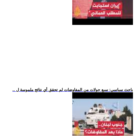
.. باحث سياسي: سبع جولات من المفاوضات لم تحقق أي نتائج ملموسة ل