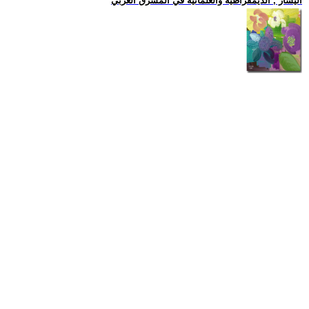
اليسار , الديمقراطية والعلمانية في المشرق العربي