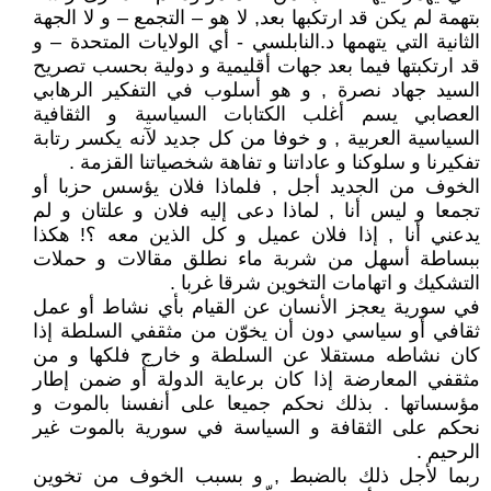
بتهمة لم يكن قد ارتكبها بعد, لا هو – التجمع – و لا الجهة
الثانية التي يتهمها د.النابلسي - أي الولايات المتحدة – و
قد ارتكبتها فيما بعد جهات أقليمية و دولية بحسب تصريح
السيد جهاد نصرة , و هو أسلوب في التفكير الرهابي
العصابي يسم أغلب الكتابات السياسية و الثقافية
السياسية العربية , و خوفا من كل جديد لآنه يكسر رتابة
تفكيرنا و سلوكنا و عاداتنا و تفاهة شخصياتنا القزمة .
الخوف من الجديد أجل , فلماذا فلان يؤسس حزبا أو
تجمعا و ليس أنا , لماذا دعى إليه فلان و علتان و لم
يدعني أنا , إذا فلان عميل و كل الذين معه ؟! هكذا
ببساطة أسهل من شربة ماء نطلق مقالات و حملات
التشكيك و اتهامات التخوين شرقا غربا .
في سورية يعجز الأنسان عن القيام بأي نشاط أو عمل
ثقافي أو سياسي دون أن يخوّن من مثقفي السلطة إذا
كان نشاطه مستقلا عن السلطة و خارج فلكها و من
مثقفي المعارضة إذا كان برعاية الدولة أو ضمن إطار
مؤسساتها . بذلك نحكم جميعا على أنفسنا بالموت و
نحكم على الثقافة و السياسة في سورية بالموت غير
الرحيم .
ربما لأجل ذلك بالضبط , و بسبب الخوف من تخوين