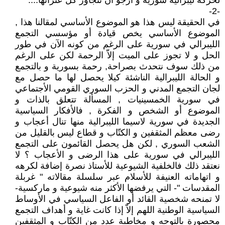
لحركة ليبرالية سورية و أرجو أن تتجاوز كل عثراتها....
-2-
في الحقيقة ليس هذا هو الموضوع الأساسي لمقالنا هذا ,
الموضوع الأساسي يخص قيادة أو مؤسسي التجمع
الليبرالي في سورية على الرغم من كونه الآن في طور
الحل و لا تجوز على الميت إلاّ الرحمة لكن على الرغم
من ذلك سوف نتحدث بصراحة, رحمة بسورية و بالتجمع
و الحالة الليبرالية الناشئة كيلا يحصل لها ما حصل مع
لجان التجمع المدني و الحزب السوري القومي الأجتماعي
في سورية الخمسينيات , المسألة تتعلق بالذات و
الموضوع أو الشخص و الفكرة , فالأفكار السياسية
الجديدة في سورية لاسيما الليبرالية منها تنال أعجاب و
رضى معظم المثقفين و الكتّاب و قطاع ليس بالقليل من
الشعب السوري , لكن هل يحصل القائمون على التجمع
الليبرالي في سورية على هذا الرضى و الأعجاب ؟ لا
نعتقد ذلك فالخلفية الشيوعية للأستاذ نصرة إضافة لكرهه
و اتهاماته العنيفة للأسلام عبر سلسلة مقالاته " غربلة
المقدسات "- التي يرفضها الأكثر منه شيوعية و ماركسية-
لا تمنحه شخصية القائد أو الفاعل السياسي في الأوساط
السياسية الوطنية اللهم إلاّ إذا كانت غاية و أهداف التجمع
محصورة بالتوجه و مخاطبة عدد من الكتّاب و المثقفين