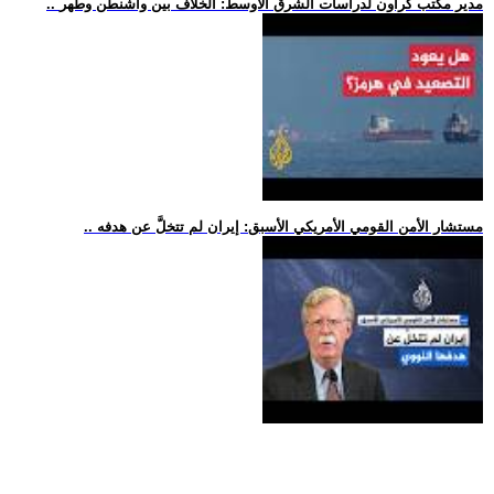
.. مدير مكتب كراون لدراسات الشرق الأوسط: الخلاف بين واشنطن وطهر
.. مستشار الأمن القومي الأمريكي الأسبق: إيران لم تتخلَّ عن هدفه