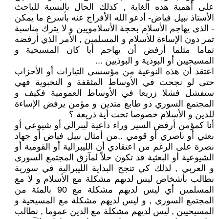
على أهمية هذه الغاية , كذلك الحال بالنسبة للباحث
الأستاذ نبيل فياض- أدعو الله الأفراج عنه بأسرع ما يمكن
- الذي يهاجم الأسلام بحجة الأسلامويين و لا يترك مناسبة
تمر دون الإساءة للأسلام و المسلمين , الأمر الذي أرفضه
تماما مثلما أرفض أن يهاجم أيا كان المسيحية و
المسيحيين أو البوذية و البوذيين ...
اعتقد أن هذه النوعية من مؤسسي التيارات أو الأحزاب
حتى لو نجحت في الأوساط المثقفة و النخبوية فهي
ستفشل فشلا زريعا في الأوساط العمومية فكيف و
المجتمع السوري ذو طابع متدين و مؤمن يرفض الإساءة
للدين و الأسلام خصوصا تحت أية ذريعة ؟
أنا كمؤمن أرفض السير وراء داعية ليبرالي أو شيوعي أو
بعثي أو ناصري أو قومي ..من أمثال نبيل فياض أو جهاد
نصرة على الرغم من اعتقادي أن الليبرالية أو القومية أو
الشيوعية أو البعثية قد تكون حلاً لمآزق المجتمع السوري
و العربي , لذلك كي تنجح البداية الليبرالية في سورية
نطالب بأشخاص ليس لديهم مشكلة مع الأسلام و لا مع
المسلمين أي ليس لديهم مشكلة مع 90 بالمئة من
المجتمع السوري , و ليس لديهم مشكلة مع المسيحية و
المسيحيين , ليس لديهم مشكلة مع الدين عموما , نطالب