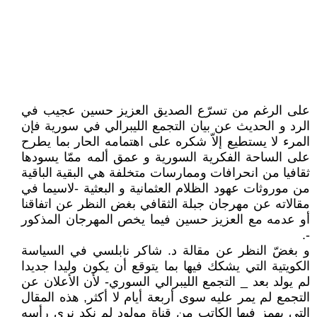
على الرغم من تسرّع الصديق العزيز حسين عجيب في
الرد و الحديث عن بيان التجمع الليبرالي في سورية فإن
المرء لا يستطيع إلاّ شكره على اهتمامه الحار بما يطرح
على الساحة الفكرية السورية و عمق ألمه ممّا يسودها
ثقافيا من انحرافات وممارسات متخلفة هي البقية الباقية
من موروثات عهود الظلام العثمانية و البعثية -لاسيما في
مقالاته عن مهرجان جبلة الثقافي بغض النظر عن اتفاقنا
أو عدمه مع العزيز حسين فيما يخص المهرجان المذكور
-.
و بغضّ النظر عن مقالة د. شاكر نابلسي في السياسة
الكويتية التي يشكك فيها بما يتوقع أن يكون وليدا جديدا
لم يولد بعد _ التجمع الليبرالي السوري- لأن الأعلان عن
التجمع لم يمر عليه سوى أربعة أيام لا أكثر, هذه المقال
التي يهمز فيها الكاتب من قناة مولود لم نكد نرى رأسه