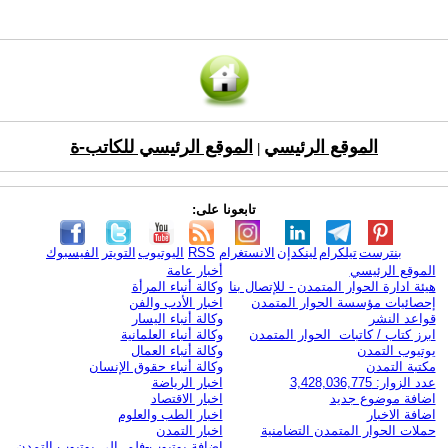
الموقع الرئيسي
الموقع الرئيسي للكاتب-ة
|
تابعونا على:
بنترست
تيلكرام
لينكدإن
الانستغرام
RSS
اليوتيوب
التويتر
الفيسبوك
الموقع الرئيسي
أخبار عامة
هيئة ادارة الحوار المتمدن - للإتصال بنا
وكالة أنباء المرأة
إحصائيات مؤسسة الحوار المتمدن
اخبار الأدب والفن
قواعد النشر
وكالة أنباء اليسار
ابرز كتاب / كاتبات الحوار المتمدن
وكالة أنباء العلمانية
يوتيوب التمدن
وكالة أنباء العمال
مكتبة التمدن
وكالة أنباء حقوق الإنسان
عدد الزوار: 3,428,036,775
اخبار الرياضة
اضافة موضوع جديد
اخبار الاقتصاد
اضافة الاخبار
اخبار الطب والعلوم
حملات الحوار المتمدن التضامنية
اخبار التمدن
إضافة يوتيوب-فلم إلى يوتيوب التمدن