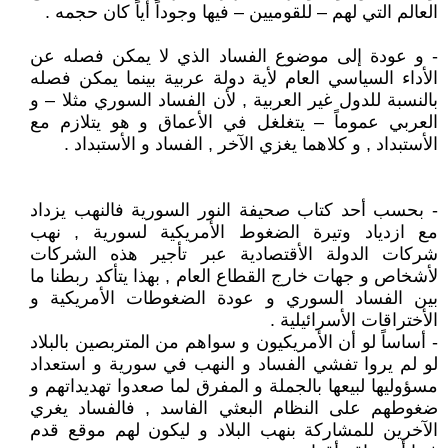
العالم التي لهم – للقوميين – فيها وجوداً أياً كان حجمه .
- و عودة إلى موضوع الفساد الذي لا يمكن فصله عن
الأداء السياسي العام لأية دولة عربية بينما يمكن فصله
بالنسبة للدول غير العربية , لأن الفساد السوري مثلا – و
العربي عموماً – يتغلغل في الأعماق و هو يتلازم مع
الأستبداد , و كلاهما يغزي الآخر , الفساد و الأستبداد .
- بحسب أحد كتاب صحيفة النور السورية فالنهب يزداد
مع ازدياد وتيرة الضغوط الأمريكية لسورية , نهب
شركات الدولة الأقتصادية عبر تأجير هذه الشركات
لأشخاص و جهات خارج القطاع العام , بهذا يتأكد ربطنا ما
بين الفساد السوري و عودة الضغوطات الأمريكية و
الأختراقات الأسرائيلية .
- أساساً لو أن الأمريكيون و سواهم من المتربصين بالبلاد
لو لم يروا تفشي الفساد و النهب في سورية و استعداد
مسؤوليها لبيعها بالجملة و المفرق لما صعدوا تهديداتهم و
ضغوطهم على النظام البعثي الفاسد , فالفساد يغري
الآخرين للمشاركة بنهب البلاد و ليكون لهم موقع قدم