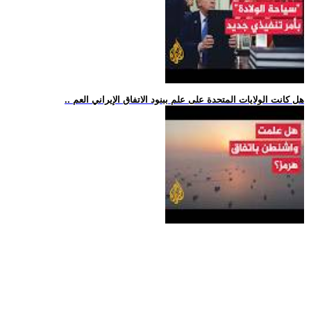
.. هل كانت الولايات المتحدة على علم ببنود الاتفاق الإيراني العم