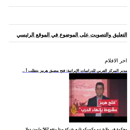
التعليق والتصويت على الموضوع في الموقع الرئيسي
اخر الافلام
.. مدير المركز العربي للدراسات الإيرانية: فتح مضيق هرمز يتطلب أ
.. محكمة في ولاية نيو مكسيكو تلزم شركة ميتا بدفع 567 مليون دولا