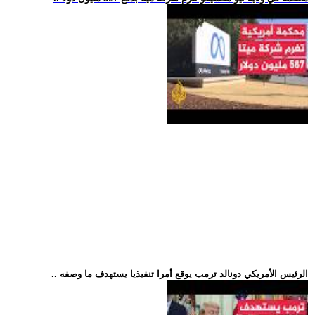
.. الرئيس الأمريكي دونالد ترمب يوقع أمرا تنفيذيا يستهدف ما وصفه