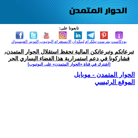
تابعونا على:
بودكاست
بنترست
تيلكرام
لينكدإن
الانستغرام
اليوتيوب
التويتر
الفيسبوك
تبرعاتكم وتبرعاتكن المالية تحفظ استقلال الحوار المتمدن،
فشاركونا في دعم استمرارية هذا الفضاء اليساري الحر
[اشترك في قناة ‫«الحوار المتمدن» على اليوتيوب]
الحوار المتمدن - موبايل
الموقع الرئيسي