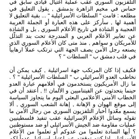
التلفزيون السوري عقب عملية اغتيال قيادي سابق في
حماس في مخيم الزاهرة بدمشق , يقول التعليق في
مطلعه : قامت " السلطات الأسرائيلية " ... بقية التعليق لا
أهمية لها , سأركز على هذه العبارة أو الجملة الغريبة
العجيبة و الشاذة في تاريخ الأعلام السوري , بل و الشاذة
عن تعابير الأعلام العربي و المندرجة تحت بند التذلّل
للأمريكان و سواهم , منذ متى كان الأعلام السوري الذي
يصنعه رجل الأمن يصف الجهة التي ترتكب عملاً ارهابياً
في قلب دمشق ب " السلطات " ؟
فكيف إذا كان المرتكب جهة اسرائيلية , كيف يمكن أن
نخاطب العدو الأسرائيلي ب " السلطات الأسرائيلية " ؟ .
ما زال الأمريكيون يستخدمون في أفلامهم عبارة العدو
حينما يتحدثون عن الفيتناميين و الألمان !! , أعتقد أن في
الخطاب الأمني الأعلامي البعثي اليوم ما يتجاوز السياسة
إلى موقع الهوان و الإهانة , إهانة الشعب السوري , ألا
يسمع معّدوا أخبار التلفزيون السوري من رجال الأمن ما
تقوله وسائل الإعلام الإسرائيلية عقب تنفيذ فلسطينيين
عمليات مقاومة ضد الجيش الأسرائيلي أو ضد مستوطنين
؟ أيها السادة تعلموا من عدوكم أو تعلموا من الأعلام
الأسرائيلي إذا كنتم توقفتم عن اعتبار اسرائيل عدواً لكم