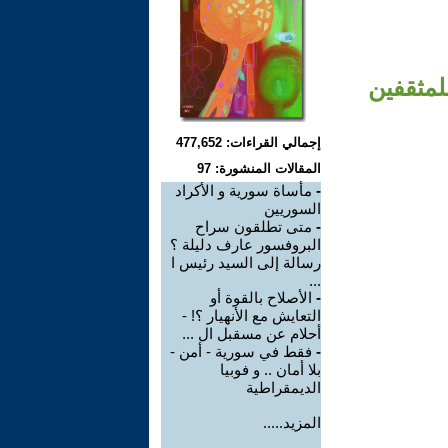
لمثقفين
إجمالي القراءات: 477,652
المقالات المنشورة: 97
-
مأساة سورية و الأكراد
السوريين
-
متى تطلقون سراح
البروفسور عارف دليلة ؟
رسالة إلى السيد رئيس ا
...
-
الأصلاح بالقوة أو
التعايش مع الأنهيار ؟! -
أحلام عن مسقبل ال ...
-
فقط في سورية - أمن -
بلا أمان .. و فوبيا
الديمقراطية
المزيد.....