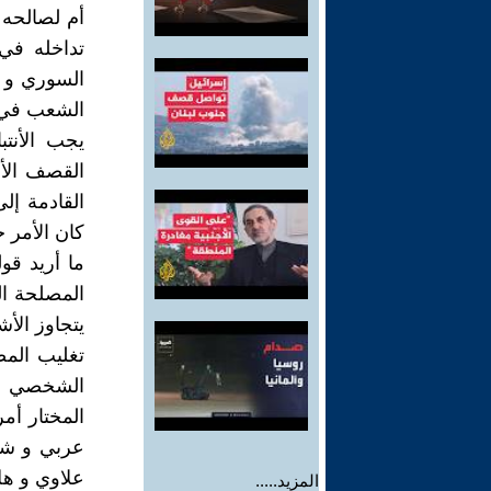
أم لصالحه 
تداخله في
السوري و ا
الشعب في م
يجب الأنت
القصف الأم
القادمة إل
كان الأمر 
ما أريد قو
المصلحة ال
يتجاوز الأش
تغليب المص
الشخصي ال
المختار أم
عربي و شب
علاوي و هل
المزيد.....