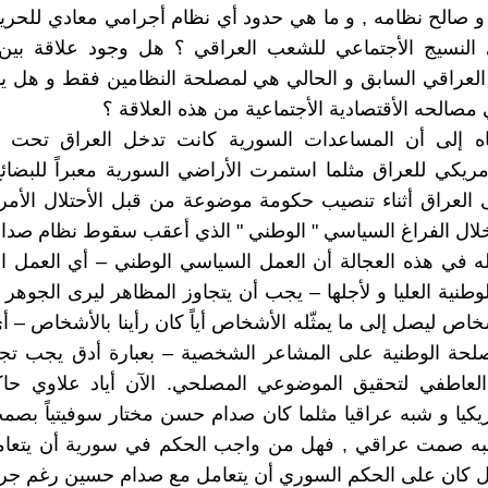
و صالح نظامه , و ما هي حدود أي نظام أجرامي معادي للحر
 النسيج الأجتماعي للشعب العراقي ؟ هل وجود علاقة بين 
لعراقي السابق و الحالي هي لمصلحة النظامين فقط و هل يم
صالحه الأقتصادية الأجتماعية من هذه العلاقة ؟
باه إلى أن المساعدات السورية كانت تدخل العراق تحت ال
ريكي للعراق مثلما استمرت الأراضي السورية معبراً للبضائ
ى العراق أثناء تنصيب حكومة موضوعة من قبل الأحتلال الأمر
خلال الفراغ السياسي " الوطني " الذي أعقب سقوط نظام صدام
له في هذه العجالة أن العمل السياسي الوطني – أي العمل ا
وطنية العليا و لأجلها – يجب أن يتجاوز المظاهر ليرى الجوهر
خاص ليصل إلى ما يمثّله الأشخاص أياً كان رأينا بالأشخاص – أي
لحة الوطنية على المشاعر الشخصية – بعبارة أدق يجب تجاو
عاطفي لتحقيق الموضوعي المصلحي. الآن أياد علاوي حاك
ريكيا و شبه عراقيا مثلما كان صدام حسن مختار سوفيتياً بص
ه صمت عراقي , فهل من واجب الحكم في سورية أن يتعامل
 كان على الحكم السوري أن يتعامل مع صدام حسين رغم جرا