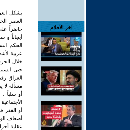
يشكل العر
العصر الح
اخر الافلام
حاضراً عل
أيجاباً و 
الحكم الس
عربية لأشع
خلال الحرب
حتى الستين
العراق رقما
مسألة لا يم
أو سلباً ,
الأجتماعية ا
أو القفز ف
أضعاف الوط
عقلية أحزا