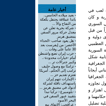
أخبار عامة
ث لعب في
-
بعيد ميلاده الخامس..
ية و كان
باندا عملاقة يحتفل بكعكة
ي السوري
من التفاح والأ ...
-
شركة بحرية تعلن عن
اً من قبل
معدل حركة مرور السفن
بمضيق هرمز
 دولية و
-
هل يعود صاحب -الحذاء
ن العظميي
الأخضر- من إيفرست بعد
30 عاماً على وفات ...
ة السورية
-
حرب إيران تضع واشنطن
ابية شكل
أمام -خيارات محدودة-..
وكبير جنرالات تر ...
 الجغرافية
-
تزامنًا مع وصول حليف
ني أيجاباً
ترامب إلى الحكم.. أمريكا
تعتزم تقديم حز ...
الجغرافيا
-
الإمارات تتهم إيران
اول تجاوزه
باستهداف ناقلة لشركة
أدنوك في مضيق هرمز ...
 اهتزاز و
-
-بلومبيرغ-: تركيا تبدأ
بتقييد عبور السفن في
حكامهما و
البحر الأسود
لية تضليل
-
عراقجي: الاتفاق مع