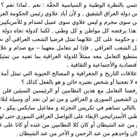
تمي بالنظرة الوطنية و السياسية الحقّة : نعم . لماذا نعم ؟
دولة العراق الشقيق , و لأن أياد علاوي رئيس الحكومة العر
 سوى مجرم و ليس علاوي سوى عميل لصدام و للأمريكيين 
هذا يرفضه كل مواطن و كل وطني , لكننا كدولة تجاه دولة 
و حكومة على كل علاتهما تمثل فرضيا الشعب العراقي أي نح
 الشعب العراقي , فإذا لم نتعامل معهما – مع صدام و علا
تطيع التعامل معه ممثلاً للدولة العراقية بما تعنيه من تمثي
قتصادية والأجتماعية و الثقافية ..
اقات التاريخ و الجغرافية و المصالح الحيوية التي تمثل أمة 
لا تعجبنا أو شخص نعتبره خائن و هو بالفعل كذلك ؟
فضنا التعامل مع هذين النظامين أو الرئيسين السيئين فلن 
ن الشعبين السوري و العراقي و من ثم لن نجد أي وسيلة لتل
بالتالي نساهم في تكريس التجزئة و مفاعيل سايكس بيكو , 
وطني الأستراتيجي الإبقاء على التواصل العراقي السوري حتى لو
ن من عند الشيطان أو كان كلا النظامين من عنده أو كانا على غ
ان واحدهم من عند الرحمن و الآخر من عند الشيطان .