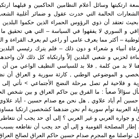
عة ارتكبتها وسائل أعلام النظامين الحاكمين و قبلهما ارتكب
 الشعارات الحالمة التي خدرت عقول و ضمائر أغلبية الشع
بحيث تعتقد أن ذوي الرؤوس الحمراء الذين حكموا البلدين 
راقي و السوري لا يفقهوا في السياسة – التي هي تحقيق ما
وطنية – أكثر مما يعرف عامي أو راعي لم يعرف القراءة و الك
لرعاة أنبياء و شعراء و دون ذلك – فلم يترك رئيسي البلدين
اءة لحزبي و شعبي البلدين إلاّ وارتكباه كل ذلك لأن واحده
هنا لا بد من كلمة , فلا بد للسياسي النظيف الواعي من أن
شخصي و الموضوعي الوطني , كارثة سورية و العراق أن نظ
ة و فلاحية لم تصل مرحلة النضج الأجتماعي > نأتي إلى 
أل سؤالاً صعباً : ما الفرق بين حاكم العراق و بين شخص ال
حسين أم أياد علاوي , هل نحن مع صدام حسين - أياد علاوي
ولة العربية توأم سورية أم نحن ضدهما كشخصين ارتكبا مساو
 و جواره العربي و غير العربي ؟ إلى أي حد يجب أن نتعاط
 إطار المصلحة القومية و إلى أي حد يجب أن نقاطعه بسبب 
ل تواصلنا مع المجرم صدام حسين حاكم العراق لصالح العرا