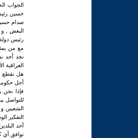
الجواب الح
حسين رئيس 
صدام حسين
البعض , و 
رئيس دولة 
مع من يمثل
نجد أحد نس
العراقية الأ
هل نقطع عل
أجل حكومة 
فإذا نحن ر
للتواصل بي
الشعبين و 
التفكير ال
أحد البلدي
توافق أي ك