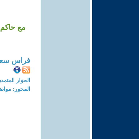
مع حاكم 
فراس سع
الحوار المتمدن-العدد: 940 - 04
المحور: مواض