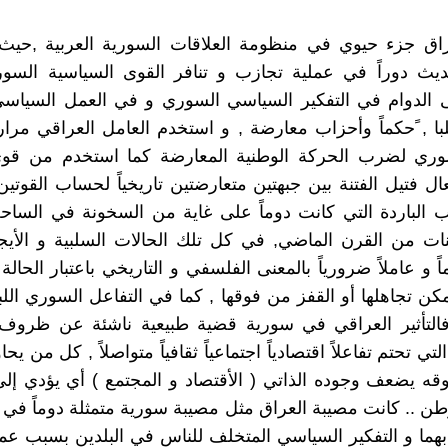
اق جزء حيوي في منظومة العلاقات السورية العربية ,حي
ديث دوراً في عملية تجازب و تنافر القوى السياسية السور
ى الدوام في التفكير السياسي السوري و في العمل السياس
سلبا , ًحكماً وأحزاب معارضة , و استخدم العامل العراقي مرار
وري لضرب الحركة الوطنية المعارضة كما استخدم من قوى
ال فتيل الفتنة بين جبهتين متعارضتين تاريخياً لحساب القوتي
 الباردة التي كانت دوماً على غاية من السخونة في الساح
ات من القرن الماضي, في كل تلك الحالات السلبية و الأيج
ً و عاملاً ضرورياً بالمعنى الفلسفي و التاريخي باعتبار الحالة
كن تجاهلها أو القفز من فوقها , كما في التفاعل السوري اللبنا
 فالتأثير العراقي في سورية قضية طبيعية ناشئة عن ظروف 
لتي تحتم تفاعلاً اقتصادياً اجتماعياً ثقافياً متواصلاً , كل من يح
وقه يضعف وجوده الذاتي ( الأقتصاد و المجتمع ) أي يؤدي إلى
ن .. كانت مصيبة العراق مثل مصيبة سورية متمثلة دوماً في 
بهما و التفكير السياسي المتخلف للناس في البلدين بسبب عم