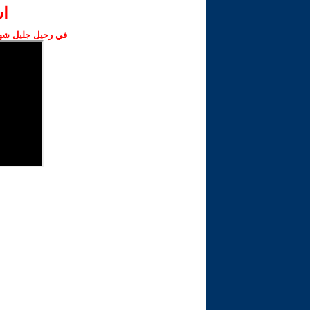
ا‫
في رحيل جليل شهبا