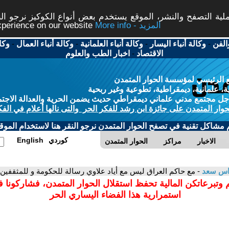
ة التصفح والنشر، الموقع يستخدم بعض أنواع الكوكيز نرجو النق
More info - المزيد
experience on our website
الفن
-
وكالة أنباء اليسار
-
وكالة أنباء العلمانية
-
وكالة أنباء العمال
-
وكا
الاقتصاد
-
اخبار الطب والعلوم
 الرئيسي لمؤسسة الحوار المتمدن
، علمانية، ديمقراطية، تطوعية وغير ربحية
ل مجتمع مدني علماني ديمقراطي حديث يضمن الحرية والعدالة الاجتم
حوار المتمدن على جائزة ابن رشد للفكر الحر والتى نالها أعلام في الفك
م مشاكل تقنية في تصفح الحوار المتمدن نرجو النقر هنا لاستخدام الموقع
كوردي
English
الاخبار
مراكز
الحوار المتمدن
اس سعد
- مع حاكم العراق ليس مع أياد علاوي رسالة للحكومة و للمثقفين
 وتبرعاتكن المالية تحفظ استقلال الحوار المتمدن، فشاركونا 
استمرارية هذا الفضاء اليساري الحر