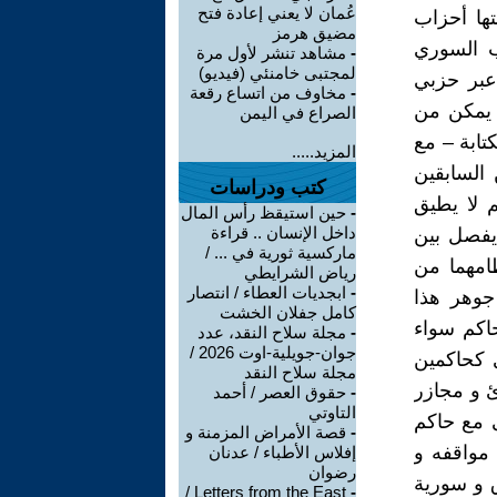
عُمان لا يعني إعادة فتح
تها أحزاب
مضيق هرمز
ب السوري
-
مشاهد تنشر لأول مرة
لمجتبى خامنئي (فيديو)
عبر حزبي
-
مخاوف من اتساع رقعة
 يمكن من
الصراع في اليمن
تابة – مع
المزيد.....
 السابقين
كتب ودراسات
م لا يطيق
-
حين استيقظ رأس المال
داخل الإنسان .. قراءة
 يفصل بين
ماركسية ثورية في ... /
امهما من
رياض الشرايطي
-
ابجديات العطاء / انتصار
جوهر هذا
كامل جفلان الخشت
حاكم سواء
-
مجلة سلاح النقد، عدد
جوان-جويلية-اوت 2026 /
 كحاكمين
مجلة سلاح النقد
ئ و مجازر
-
حقوق العصر / أحمد
التاوتي
ى مع حاكم
-
قصة الأمراض المزمنة و
مواقفه و
إفلاس الأطباء / عدنان
رضوان
ق و سورية
Letters from the East /
-