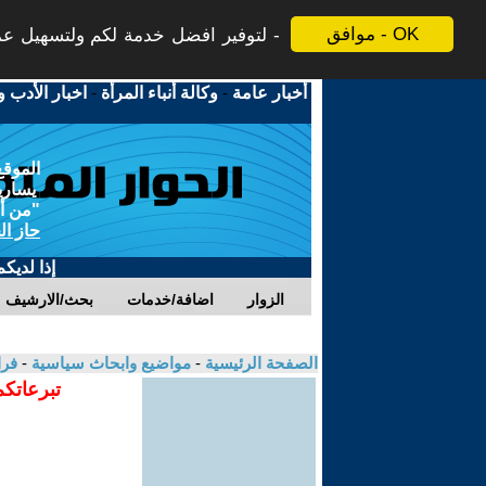
موافق - OK
لتوفير افضل خدمة لكم ولتسهيل عملي
أخبار عامة
-
وكالة أنباء المرأة
-
اخبار الأدب و
الموقع
يسارية
"من أج
حاز ال
إذا لديك
الزوار
اضافة/خدمات
بحث/الارشيف
الصفحة الرئيسية
-
مواضيع وابحاث سياسية
-
فر
تبرعاتكم