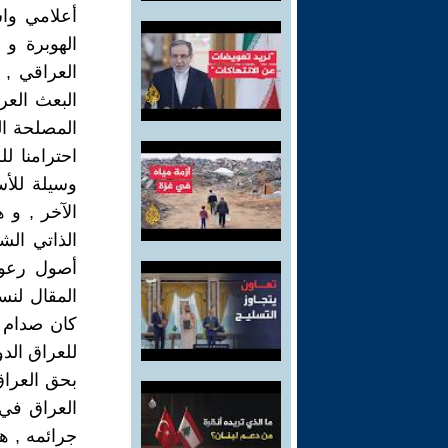
أعلامي واس
الهوبرة و
العراقي , 
البعث الع
المصلحة ال
احترامنا ل
وسيلة للأس
الآخر , و 
الذاتي ال
أصول رعوي
المقال لنس
كان صدام 
للعراق الد
بحق العراق
العراق في
جرائمه , ه