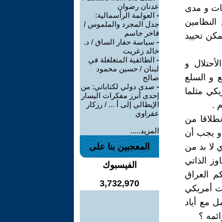
عدنان رضوان
يات و مدى
-
العولمة الرأسمالية:
النظامين
جدل المجرد والملموس /
فاخر جاسم
كن تحييد
-
سياسة حفار الساق / د.
خالد زغريت
-
الطائفية المتغلغلة في
أحتلال و
لبنان / حسين محمود
ع و السلع
صالح
-
صدى دولي لكتاباتي: من
يكي مثلما
إحدى أبرز مفكرات اليسار
 .
الإيطالي إلى أ ... / رزكار
عقراوي
نطلاقا من
المزيد.....
 و يجب أن
 لا بد من
المعجبين بنا على
ز الذاتي
الفيسبوك
م العراق
3,732,970
مت أمريكي
 مع أياد
ئمه ؟