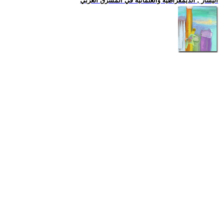
اليسار , الديمقراطية والعلمانية في المشرق العربي