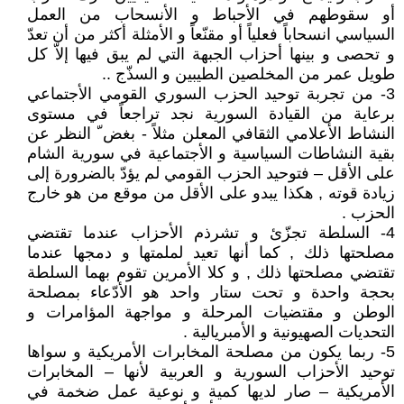
أو سقوطهم في الأحباط و الأنسحاب من العمل
السياسي انسحاباً فعلياً أو مقنّعاً و الأمثلة أكثر من أن تعدّ
و تحصى و بينها أحزاب الجبهة التي لم يبق فيها إلاّ كل
طويل عمر من المخلصين الطيبين و السذّج ..
3- من تجربة توحيد الحزب السوري القومي الأجتماعي
برعاية من القيادة السورية نجد تراجعاً في مستوى
النشاط الأعلامي الثقافي المعلن مثلاً - بغض ّ النظر عن
بقية النشاطات السياسية و الأجتماعية في سورية الشام
على الأقل – فتوحيد الحزب القومي لم يؤدّ بالضرورة إلى
زيادة قوته , هكذا يبدو على الأقل من موقع من هو خارج
الحزب .
4- السلطة تجزّئ و تشرذم الأحزاب عندما تقتضي
مصلحتها ذلك , كما أنها تعيد لملمتها و دمجها عندما
تقتضي مصلحتها ذلك , و كلا الأمرين تقوم بهما السلطة
بحجة واحدة و تحت ستار واحد هو الأدّعاء بمصلحة
الوطن و مقتضيات المرحلة و مواجهة المؤامرات و
التحديات الصهيونية و الأمبريالية .
5- ربما يكون من مصلحة المخابرات الأمريكية و سواها
توحيد الأحزاب السورية و العربية لأنها – المخابرات
الأمريكية – صار لديها كمية و نوعية عمل ضخمة في