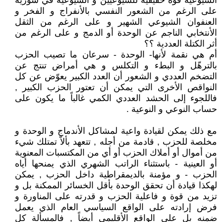
الشيوعية قوة حقيقية للشيوعيين و الشيوعية في سورية
على الرغم من الشعور النفسي بالأنفراج و الفخر و
العنفوان الشيوعي الشهير و على الرغم من الثقل
الأنتخابي الناجم عن الوحدة أو الدمج و على الرغم من
أثر الكتلة العددية ؟؟
أم هي نقمة لأنها- الوحدة - سرعان ما تصيب الحزب
بالترهّل و البطء و التكلس و هي أمراض تنتج عن
التضخم العددي و الشعور أن العدد الكبير يعوّض عن كل
النواقص الأخرى التي يمكن أن تعتور الحزب الكبير ,
فاللجوء إلى الحشد العددي الكمي غالباً ما يكون على
حساب النوعي و النوعية .
مع ذلك يمكن لقيادة واعية لمشاكل الأندماج و الوحدة و
مخلصة للحزب , قادمة من أجله , تتعهد بألاّ تمتلك شيء
من أموال أو أملاك الحزب أو أي من المكتسبات المعنوية
أو العينية - باستثناء الراتب الشهري الذي يمنحها أياه
الحزب - و مؤمنة بالديمقراطية داخل الحزب , يمكن
لهكذا قيادة أن تحقق الوحدة بأقل الخسائر الممكنة بل و
تزيد من قوة و فاعلية الحزب و قدرته على المناورة و
فرض إرادته على الواقع السياسي العام الذي يعمل
ضمنه بل على الواقع الأقليمي أيضاً , فالمسألة كل