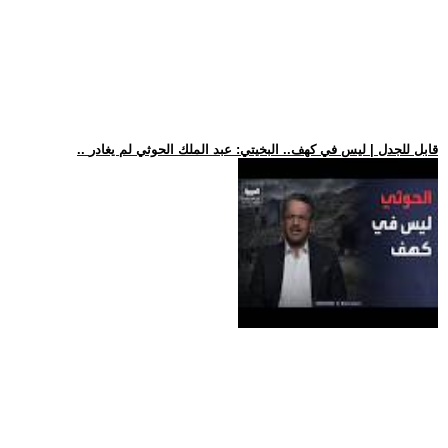
.. قابل للجدل | ليس في كهف.. البخيتي: عبد الملك الحوثي لم يغادر