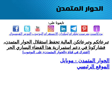
تابعونا على:
بودكاست
بنترست
تيلكرام
لينكدإن
الانستغرام
اليوتيوب
التويتر
الفيسبوك
تبرعاتكم وتبرعاتكن المالية تحفظ استقلال الحوار المتمدن،
فشاركونا في دعم استمرارية هذا الفضاء اليساري الحر
[اشترك في قناة ‫«الحوار المتمدن» على اليوتيوب]
الحوار المتمدن - موبايل
الموقع الرئيسي