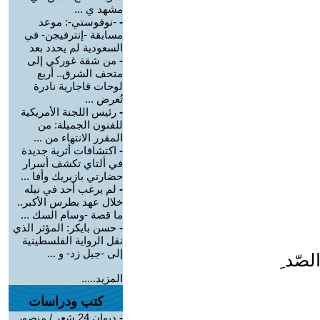
مشهد ي ...
-
-نوفوستي-: موعد
مسابقة -إنترفيجن- في
السعودية لم يحدد بعد
-
من شقة غوركي إلى
متحف الشرق.. أربع
لوحات قاجارية نادرة
تُعرض ...
-
رئيس اللجنة الأمريكية
للفنون الجميلة: من
المقرر الانتهاء من ...
-
اكتشافات أثرية جديدة
في ألتاي تكشف أسرار
حضارتي بازيريك وأفا ...
-
لم يرغب أحد في نيله
خلال عهد بطرس الأكبر..
ما قصة -وسام السك ...
-
حسن بايكر: المؤثر الذي
نقل الرواية الفلسطينية
إلى -جيل زد- و ...
صّد ِ
المزيد.....
كتب ودراسات
-
ديوان 24 شعر / منصور