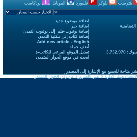
بنترست
بلوكر
فليبورد
الموبايل
بودكاست
اضافة موضوع جديد
التضامنية
اضافة خبر
إضافة يوتيوب-فلم إلى يوتيوب التمدن
إضافة كتاب إلى مكتبة التمدن
Add new article - English
أضف حملة
3,732,97
تعديل الموقع الفرعي للكاتب-ة
ابحث في موقع الحوار المتمدن
شر متاحة للجميع مع الإشارة إلى المصدر
ضاء هيئة الادارة لا تعبر بالضرورة عن رأي الحوار المتمدن