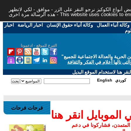
 أنواع الكوكيز نرجو النقر على الزر - موافق - لكي لاتظهر
This website uses cookies to ensure you ge
وكالة أنباء العمال
-
وكالة أنباء حقوق الإنسان
-
اخبار الرياضة
-
اخبار
لوم
التبرع للموقع - ادعمونا
حرية والعدالة الاجتماعية للجميع
"
تى نالها أعلام في الفكر والثقافة
قر هنا لاستخدام الموقع البديل
كوردي
English
فرحات فرحات
لموبايل انقر هنا
 المتمدن، فشاركونا في دعم