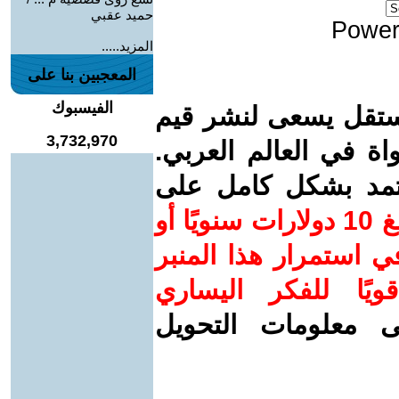
حميد عقبي
Power
المزيد.....
المعجبين بنا على
الفيسبوك
ستقل يسعى لنشر قيم
3,732,970
واة في العالم العربي.
عتمد بشكل كامل على
ساهم/ي معنا! بدعمكم بمبلغ 10 دولارات سنويًا أو
 استمرار هذا المنبر
ويًا للفكر اليساري
ى معلومات التحويل