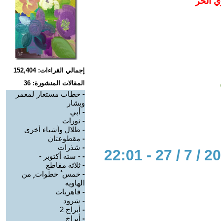
ي الحر
إجمالي القراءات: 152,404
المقالات المنشورة: 36
-
خطاب مستعار لمعمر
وبشار
-
أبي
-
ثورات
-
ظلال وأشياء أخرى
-
مقطوعتان
-
شذرات
-
- سته أكتوبر -
-
ثلاثة مقاطع
-
خمس ُ خطوات ٍ من
الهاويه
-
قاهريات
-
شرود
-
أبراج 2
-
أبراج