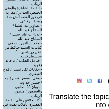
الريكان
-
القصة الشاعرة والوعي
الجمعي الحداثي/ مقاربة
في دور القصة الش ... /
ربيحة الرفاعي
-
تصاوير لية الظمأ /
السمّاح عبد الله
-
ثلاثاءات عابر سبيل /
السمّاح عبد الله
-
ملامــح التجريــب في
كتابـات السيـد حـافظ من
خلال روايته يو ... /
سلسبيل كريبع
-
قناديل الحكمة / د. خالد
زغريت
-
حكاياتْ تَكاد تُنسى / فلاح
العيفاري
-
وعي ـ قصص قصيرة جدا
/ حسين جداونه
-
ديوان 23 الحاوي
والعصفور / منصور
Translate the topic
الريكان
-
كتاب «عين على القصة
into
القصيرة: تأملات نقدية في
تسع رؤى قصصية م ... /