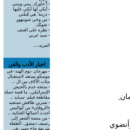
-
أ ُحاورك ِ بيني وبيني
-
أبكي لها أبكي عليها
-
دزينة ٌ هي قُبلتي
-
من وحي شوبنهور
-
صَوتُك ِ
-
نظره على العنف
-
سيد عربي
المزيد.....
اخبار الأدب والفن
-
مهرجان -يوم الهند- في
موسكو يستعد لاستقبال
مئات الآلاف من ال ...
-
منتجه خدم بالجيش
الإسرائيلي.. ما قصة حملة
ان ِ
مقاطعة فيلم -سبايد ...
-
نسرين طافش تستعيد
«الروقان» من كواليس
أحدث أعمالها الغنائية ...
-
من منصة الشعر إلى
وأنضوي
رصيف دمشق.. الطفلة
شريفة حاج حسن في