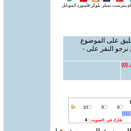
م
بنترست
تمبلر
بلوكر
فليبورد
الموبايل
عليق على الموضوع
نرجو النقر على -
 (
0
)