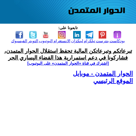
تابعونا على:
بودكاست
بنترست
تيلكرام
لينكدإن
الانستغرام
اليوتيوب
التويتر
الفيسبوك
تبرعاتكم وتبرعاتكن المالية تحفظ استقلال الحوار المتمدن،
فشاركونا في دعم استمرارية هذا الفضاء اليساري الحر
[اشترك في قناة ‫«الحوار المتمدن» على اليوتيوب]
الحوار المتمدن - موبايل
الموقع الرئيسي