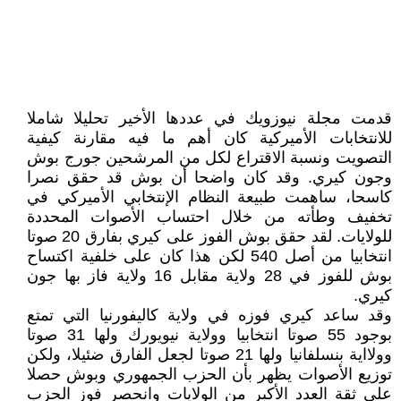
قدمت مجلة نيوزويك في عددها الأخير تحليلا شاملا
للانتخابات الأميركية كان أهم ما فيه مقارنة كيفية
التصويت ونسبة الاقتراع لكل من المرشحين جورج بوش
وجون كيري. وقد كان واضحا أن بوش قد حقق نصرا
كاسحا، ساهمت طبيعة النظام الإنتخابي الأميركي في
تخفيف وطأته من خلال احتساب الأصوات المحددة
للولايات. لقد حقق بوش الفوز على كيري بفارق 20 صوتا
انتخابيا من أصل 540 لكن هذا كان على خلفية اكتساح
بوش للفوز في 28 ولاية مقابل 16 ولاية فاز بها جون
كيري.
وقد ساعد كيري فوزه في ولاية كاليفورنيا التي تمتع
بوجود 55 صوتا انتخابيا وولاية نيويورك ولها 31 صوتا
وولااية بنسلفانيا ولها 21 صوتا لجعل الفارق ضئيلا، ولكن
توزيع الأصوات يظهر بأن الحزب الجمهوري وبوش حصلا
على ثقة العدد الأكبر من الولايات وانحصر فوز الحزب