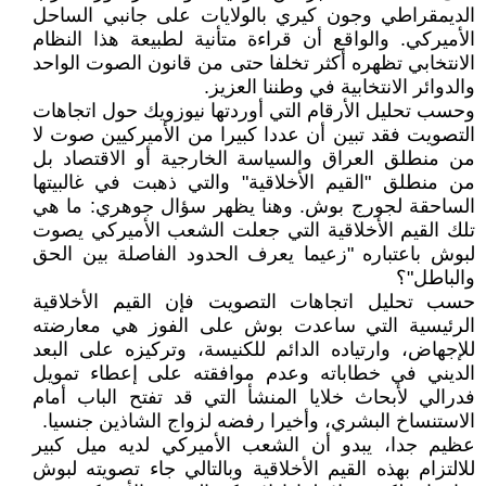
الديمقراطي وجون كيري بالولايات على جانبي الساحل
الأميركي. والواقع أن قراءة متأنية لطبيعة هذا النظام
الانتخابي تظهره أكثر تخلفا حتى من قانون الصوت الواحد
والدوائر الانتخابية في وطننا العزيز.
وحسب تحليل الأرقام التي أوردتها نيوزويك حول اتجاهات
التصويت فقد تبين أن عددا كبيرا من الأميركيين صوت لا
من منطلق العراق والسياسة الخارجية أو الاقتصاد بل
من منطلق "القيم الأخلاقية" والتي ذهبت في غالبيتها
الساحقة لجورج بوش. وهنا يظهر سؤال جوهري: ما هي
تلك القيم الأخلاقية التي جعلت الشعب الأميركي يصوت
لبوش باعتباره "زعيما يعرف الحدود الفاصلة بين الحق
والباطل"؟
حسب تحليل اتجاهات التصويت فإن القيم الأخلاقية
الرئيسية التي ساعدت بوش على الفوز هي معارضته
للإجهاض، وارتياده الدائم للكنيسة، وتركيزه على البعد
الديني في خطاباته وعدم موافقته على إعطاء تمويل
فدرالي لأبحاث خلايا المنشأ التي قد تفتح الباب أمام
الاستنساخ البشري، وأخيرا رفضه لزواج الشاذين جنسيا.
عظيم جدا، يبدو أن الشعب الأميركي لديه ميل كبير
للالتزام بهذه القيم الأخلاقية وبالتالي جاء تصويته لبوش