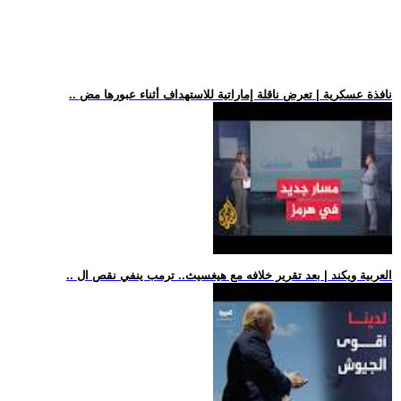
.. نافذة عسكرية | تعرض ناقلة إماراتية للاستهداف أثناء عبورها مض
.. العربية ويكند | بعد تقرير خلافه مع هيغسيث.. ترمب ينفي نقص ال