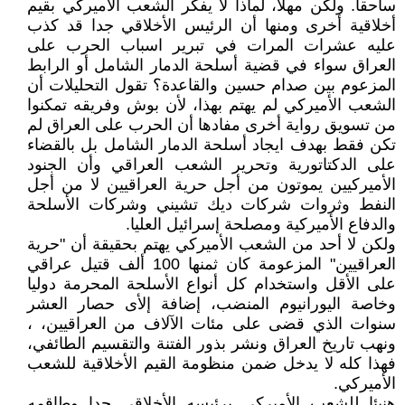
ساحقا. ولكن مهلا، لماذا لا يفكر الشعب الأميركي بقيم
أخلاقية أخرى ومنها أن الرئيس الأخلاقي جدا قد كذب
عليه عشرات المرات في تبرير اسباب الحرب على
العراق سواء في قضية أسلحة الدمار الشامل أو الرابط
المزعوم بين صدام حسين والقاعدة؟ تقول التحليلات أن
الشعب الأميركي لم يهتم بهذا، لأن بوش وفريقه تمكنوا
من تسويق رواية أخرى مفادها أن الحرب على العراق لم
تكن فقط بهدف ايجاد أسلحة الدمار الشامل بل بالقضاء
على الدكتاتورية وتحرير الشعب العراقي وأن الجنود
الأميركيين يموتون من أجل حرية العراقيين لا من أجل
النفط وثروات شركات ديك تشيني وشركات الأسلحة
والدفاع الأميركية ومصلحة إسرائيل العليا.
ولكن لا أحد من الشعب الأميركي يهتم بحقيقة أن "حرية
العراقيين" المزعومة كان ثمنها 100 ألف قتيل عراقي
على الأقل واستخدام كل أنواع الأسلحة المحرمة دوليا
وخاصة اليورانيوم المنضب، إضافة إلأى حصار العشر
سنوات الذي قضى على مئات الآلاف من العراقيين، ،
ونهب تاريخ العراق ونشر بذور الفتنة والتقسيم الطائفي،
فهذا كله لا يدخل ضمن منظومة القيم الأخلاقية للشعب
الأميركي.
هنيئا للشعب الأميركي برئيسه الأخلاقي جدا وطاقمه