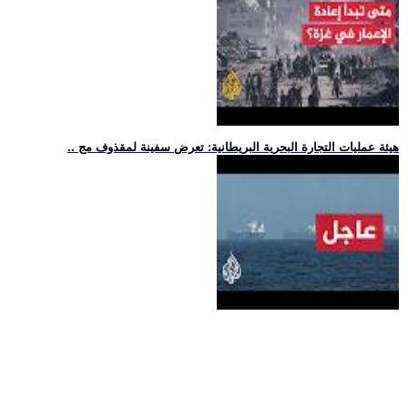
.. هيئة عمليات التجارة البحرية البريطانية: تعرض سفينة لمقذوف مج