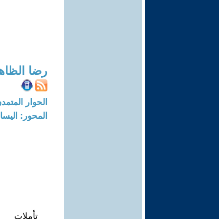
رضا الظاه
الحوار المتمدن-العدد: 3284 - 11
المحور: اليسار
تأملات