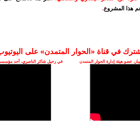
م هذا المشروع
.
شترك في قناة «الحوار المتمدن» على اليوتيوب
ز، عضو هيئة إدارة الحوار المتمدن
في رحيل شاكر الناصري، أحد مؤسسي 