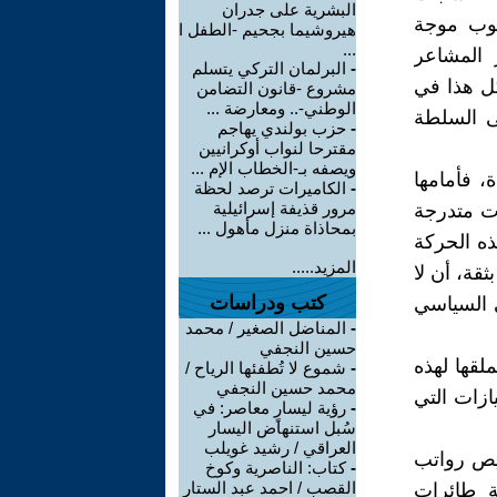
البشرية على جدران
كوب موجة
هيروشيما بجحيم -الطفل ا
...
 المشاعر
-
البرلمان التركي يتسلم
كل هذا في
مشروع -قانون التضامن
الوطني-.. ومعارضة ...
ى السلطة
-
حزب بولندي يهاجم
مقترحا لنواب أوكرانيين
ويصفه بـ-الخطاب الإم ...
، فأمامها
-
الكاميرات ترصد لحظة
مرور قذيفة إسرائيلية
ات متدرجة
بمحاذاة منزل مأهول ...
ه الحركة
المزيد.....
قة، أن لا
كتب ودراسات
 السياسي
-
المناضل الصغير / محمد
حسين النجفي
لقها لهذه
-
شموع لا تُطفئها الرياح /
محمد حسين النجفي
ازات التي
-
رؤية ليسارٍ معاصر: في
سُبل استنهاض اليسار
العراقي / رشيد غويلب
ليص رواتب
-
كتاب: الناصرية وكوخ
القصب / احمد عبد الستار
ة طائرات