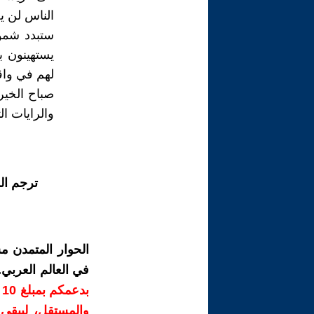
الناس لن يص
ستبدد شمو
يستهينون ب
لهم في واقع
صباح الخير 
والرايات ال
ترجم ال
الحوار المتمدن م
في العالم العربي
ب
والمستقل، ليبقى ص