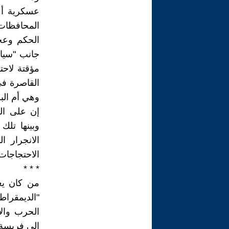
عسكرية أم
المحافظات
الحكم وعج
جانب "سياس
مؤقتة لاحت
القاصرة في
وهي أم البلا
إن على الش
الانجرار 
الاحتجاجات
* * *
من كان يع
"الديمقراط
الحرب والا
الى فريسة 