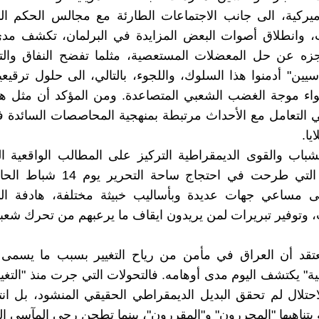
يركية، الى جانب الاجتماعات الطارئة مع مجالس الحكم ا
، وانطلاق أصوات البعض المزايدة في البرلمان، تكشف م
زه عن حل المعضلات المستعصية، مثلما تفضح النفاق وال
يين" أدمنوا هذا السلوك، واللجوء، بالتالي، الى حلول ترقيعي
واء موجة الغضب الشعبي المتصاعدة. ومن المؤكد أن مثل هذ
 التعامل مع الأحداث مرتبطة بمنهجية المحاصصات السائدة 
يا.
باب والقوى الديمقراطية التركيز على المطالب الواقعية ا
وبينها تلك التي طرحت في احتجاج ساحة ا
الى مساعي جهات عديدة وبأساليب خبيثة مختلفة، هادفة ا
، وتوفير تبريرات لمن يريدون ايقاف ما يرعبهم من تحرك شعب
تقد أن العراق في مأمن من رياح التغيير بسبب ما يسمى ب
ية" يكتشف اليوم مدى أوهامه. فالتحولات التي جرت منذ "التغيي
حتلال لم تحقق البديل الديمقراطي الحقيقي المنشود، بل انته
يتناهبها "المحررون" و"المقررون"، بينما تطحن رحى المآسي الم