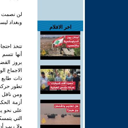
لن نصمت .
وبغداد ليس
اخر الافلام
تتخذ احتجاج
أنها تتسم ب
بروز القضا
الاجماع ال
ذات طابع 
تطور حركة 
ومن نافل ا
أزمة الحكم
على نحو ي
التي يتمسك
ولا ريب أن