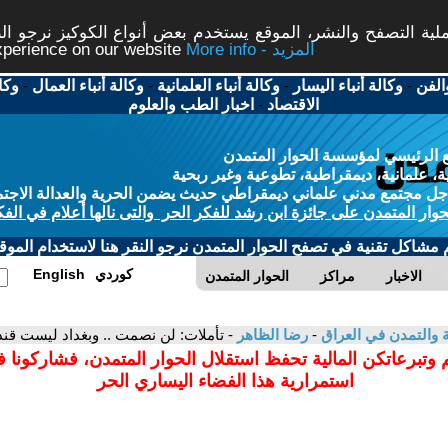
ة التصفح والنشر، الموقع يستخدم بعض أنواع الكوكيز نرجو النق
More info - المزيد
experience on our website
الفن
-
وكالة أنباء اليسار
-
وكالة أنباء العلمانية
-
وكالة أنباء العمال
-
وكا
الاقتصاد
-
اخبار الطب والعلوم
 الرئيسي لمؤسسة الحوار المتمدن
، علمانية، ديمقراطية، تطوعية وغير ربحية
ل مجتمع مدني علماني ديمقراطي حديث يضمن الحرية والعدالة الاجتم
حوار المتمدن على جائزة ابن رشد للفكر الحر والتى نالها أعلام في الفك
م مشاكل تقنية في تصفح الحوار المتمدن نرجو النقر هنا لاستخدام الموقع
كوردي
English
الاخبار
مراكز
الحوار المتمدن
ية والتمدن في العراق
-
رضا الظاهر
- تأملات: لن نصمت .. وبغداد ليست قنده
 وتبرعاتكن المالية تحفظ استقلال الحوار المتمدن، فشاركونا 
استمرارية هذا الفضاء اليساري الحر