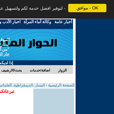
موافق - OK
لتوفير افضل خدمة لكم ولتسهيل عملي
أخبار عامة
-
وكالة أنباء المرأة
-
اخبار الأدب و
الموقع
يسارية
"من أج
حاز ال
إذا لديك
الزوار
اضافة/خدمات
بحث/الارشيف
الصفحة الرئيسية
-
اليسار ,الديمقراطية, العلمان
تبرعاتكم