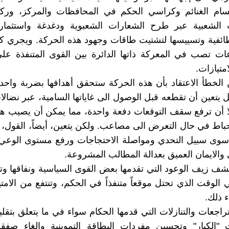
تسام الغنائم وكراسي الحكم في المحافظات والمركز، ور
ت الشعبية عبر طرح الشعارات الشعبوية ودغدغة واستثمار
لطائفية وتسييسها لتشتيت طاقات وجهود هذه الحركة. ويجري 
ات تصب في المعركة ذاتها الدائرة بين القوى المتنفذة عل
امتيازات.
 الخطأ الاعتقاد بأن هذه الحركة ستحقق أهدافها بضربة واحدة
تعين أن تقطعه قبل الوصول الى غاياتها السامية، عبر نضال
 أن ترفع سقف التوقعات دفعة واحدة، مما يمكن أن يصيب هذ
حباط في حال التعرض الى مصاعب. ولكن يتعين، أيضاً، القول، بث
سوى سبيل التحدي ومواصلة الاحتجاجات ورفع مستوى الوعي
 والايمان العميق بعدالة المطالب المشروعة.
شف زيف الوعود التي تقدمها بعض القوى السياسية ونفاقها وتم
 الوقت الذي تحتل موقعاً متنفذاً في الحكم، وتنتفع من الامتي
ء ذلك.
اجعات والتنازلات التي قدمها الحكام سواء في ما يتعلق بتق
الكبار" وتحسين مفردات البطاقة التموينية والغاء صفق