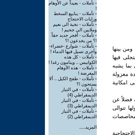
-
تأملات - بعيداً عن الأوهام
!
-
تأملات - ينابيع السخط
ورايات الاحتجاج
-
تأملات - نخبة الى نعيم
وملايين الى جحيم !
-
تأملات - أفجر جديد حقاً
!؟ من يخدعون !؟
-
تأملات - شوارع -خضراء-
ومن بينها
وأخرى تسيل فيها الدماء !
تجلى فيها
-
تأملات - كل هذه
الكوابيس .. وينامون رغدا !
 بما يشبه
-
تأملات - هذه الأوهام
المغرضة !
دة معزولة
-
تأملات - طفح الكيل .. ألا
 امكانية
يستحون !؟
-
تأملات - في التيار
الديمقراطي (4)
 فضلاً عن
-
تأملات - في التيار
الديمقراطي (3)
ها تتوالى
-
تأملات - في التيار
لمحاصصات
الديمقراطي (2)
المزيد.....
لاحتجاجية