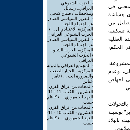
-
الحزب الشيوعي
لمحلي في
العراقي.. رسائل
وملاحظات / صباح كنجي
دى هشاشة
-
التقرير السياسي الصادر
تضليل من
عن اجتماع اللجنة
المركزية الاعتيادي ل ... /
ة تسكينية
الحزب الشيوعي العراقي
ه العقلية
-
التقرير السياسي الصادر
عن اجتماع اللجنة
في الحكم،
المركزية للحزب الشيو ...
/ الحزب الشيوعي
العراقي
لمشروعة،
-
المجتمع العراقي والدولة
المركزية : الخيار الصعب
لتحرير يوم 14 شباط الحالي، وعدم
والضرورة الت ... / ثامر
لى اجهاض
عباس
-
لمحات من عراق القرن
ي.
العشرين - الكتاب 11 - 11
العهد الجمهوري ... / كاظم
حبيب
التحولات
-
لمحات من عراق القرن
ر" بوسيلة
العشرين - الكتاب 10 - 11-
العهد الجمهوري ... / كاظم
ت بالبلاد
حبيب
لايين.