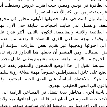
ات الظافرة في تونس ومصر، حيث اهتزت عروش وسقطت أن
يب تعتبر من بين أكثر الأنظمة استقراراً.
أنها، وإن كانت في بداية خطواتها الأولى، تتجاوز في مجر
عف والفشل التي شابت احتجاجات سابقة حتى الآن. فه
 الطائفية والاثنية والمناطقية، لتكون، بالتالي، أكثر قدرة ع
والوقوف بوجه مساعي القوى المتنفذة المرتعبة من هذه 
الى احتوائها وتدجينها عبر تقديم بعض التنازلات المؤقتة أو 
عض المطالب. ومن المنتظر أن يجعلها هذا التجاوز قادرة، تدري
 للخروج من الأزمة الراهنة بصيغة مشروع وطني شامل وجذري
مبالغة القول إن هذا الوضع المشحون والمتفجر يقدم فرصاً
 يضع على عاتق الديمقراطيين خصوصاً مهمة صياغة رؤية سليم
 الحركة بالاعتماد، أساساً، على القوى الحية للمجتمع، وف
اقون الى التغيير الحقيقي الجذري.
 ناحية أخرى، مخاطر جدية تتمثل في المساعي الرامية الى
احتجاجية، العفوية في أحيان غير قليلة، عن أهدافها، بمحاول
رمي الى إجهاضها عبر توظيفها لغايات سياسية ضيقة، وتصفي