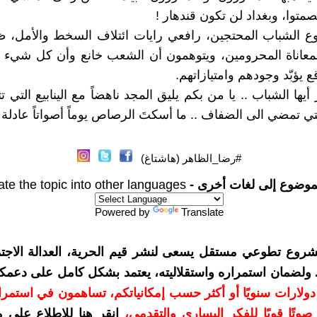
متوا، وبغداد لن تكون قندهار !
ع الشباب المحتجين، رافعي رايات ائتلاف السخط والأمل، 
معاناة المحرومين، ويتوهمون أن الشعب خانع وأن كل شيء ق
 يؤبّد وجودهم وامتيازاتهم.
أيها الشباب .. يا من بكم يليق المجد ناهضاً مع الينابيع التي ت
تي تمضي الى الضفاف .. ما أسكتَ الرصاص يوماً أصواتاً عادلة 
#رضا_الظاهر (هاشتاغ)
موضوع إلى لغات أخرى -
ate the topic into other languages
Powered by
Translate
شروع تطوعي مستقل يسعى لنشر قيم الحرية، العدالة الاجتم
. ولضمان استمراره واستقلاليته، يعتمد بشكل كامل على دعمك
دعمكم بمبلغ 10 دولارات سنويًا أو أكثر حسب إمكانياتكم، تساهمون في استم
وتًا قويًا للفكر اليساري والتقدمي
،
انقر هنا للاطلاع على 