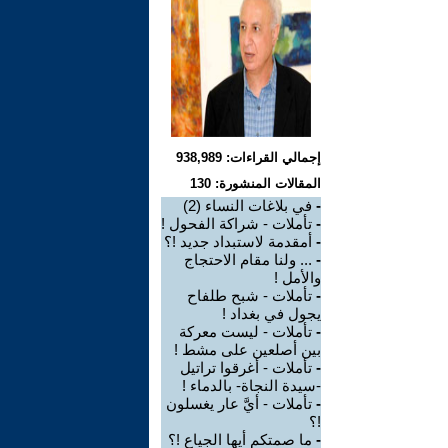
إجمالي القراءات: 938,989
المقالات المنشورة: 130
-
في بلاغات النساء (2)
-
تأملات - شراكة الفحول !
-
أمقدمة لاستبداد جديد !؟
-
... ولنا مقام الاحتجاج
والأمل !
-
تأملات - شبح طلفاح
يجول في بغداد !
-
تأملات - ليست معركة
بين أصلعين على مشط !
-
تأملات - أغرقوا تراتيل
-سيدة النجاة- بالدماء !
-
تأملات - أيَّ عار يغسلون
!؟
-
ما صمتكم أيها الجياع !؟