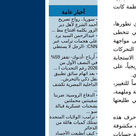
ظمة كانت
أخبار عامة
-
سوريا.. رواج تصريح
ى تطورها،
أحمد الشرع لأهل دير
الزور بكلمة افتتاح مط ...
ي تتخطى
-
عبدالرحمن السيد يرد
لى مواجهة
على هجمات ترامب عبر
CNN: -الرجل لا يستطي
التحركات
...
-
أرباح -أدنوك- تقفز 59%
الاستجابة
في النصف الأول من
جياً، على
2026 رغم التحديات ا ...
-
بعد اتهام سائق تطبيق
.
نقل ذكي بالتحرش..
 للتغيير،
الداخلية المصرية تكشف
...
ة وملهمة،
-
الدفاع الروسية: ضربنا
ي طليعتها
سفينتين محملتين
بشحنات عسكرية قبالة
سو ...
 حرف هذه
-
ترامب: الولايات المتحدة
تمتلك كميات هائلة من
ات مكشوفة
الذخائر
-
كيف انطبعت الأجساد
ة حسابات