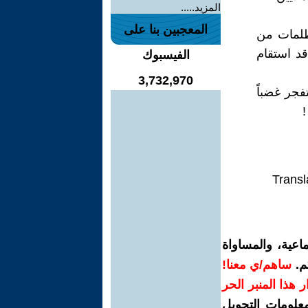
المزيد.....
المعجبين بنا على
ظلمات من
د استقام
الفيسبوك
3,732,970
تفجر غضباً
!
Transl
اعية، والمساواة
م.
ساهم/ي معنا!
رار هذا المنبر الحر
معلومات التحويل