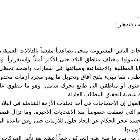
.
ت قندهار !
ات الناس المشروعة منحى تصاعدياً مفعماً بالدلالات العميقة، 
شمولها مختلف مناطق البلاد حتى الأكثر أماناً واستقراراً. وي
يا المطلبية والاجتماعية وصياغتها في شعارات واضحة تحظى
وطني، مما ينبيء بفتح آفاق وتحويل ما يبدو مجرد أزمات محدو
فئوي أو مناطقي الى طابع تحرك شامل. وهو ما ينطوي على
شعبية لتحقيق المطالب العادلة.
لقول إن الاحتجاجات هي أحد تجليات الأزمة الشاملة في البلاد،
 التي تعمقت خصوصاً منذ الانتخابات الأخيرة، وما تزال فصول
جسد عجز الحكام عن ايجاد حلول للأزمات حتى وفق قاعدة ا
ون بها.
 من بين ما منح هذه الحركة زخماً أعظم هو تأثير الحركات ا