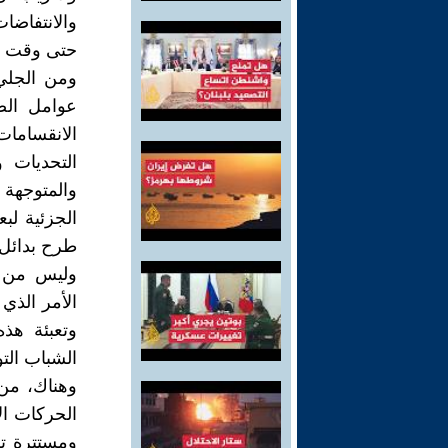
والانتفاض
حتى وقت قر
ومن الجلي 
عوامل الض
الانقسامات
التحديات 
والمتوجهة 
الجزئية لب
طرح بدائل
وليس من ال
الأمر الذي
وتعبئة هذه
الشباب التو
وهناك، من
الحركات ال
ومستترة ت