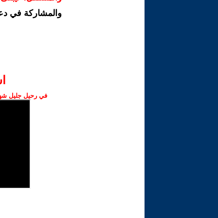
والمشاركة في دع
ا‫
في رحيل جليل شهبا