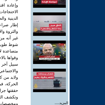
وإعادة اق
الاحتجاجا
الدينية وا
إطار صراع
والثروة وال
غير أنه من
شوط طويل ي
متصاعدة لا
وقواها بالا
سبيل آخر 
والاجتماعي
ولابد من ك
الحركة، في
حققتها جرا
وتكشف التر
المزيد.....
ومخصصات "