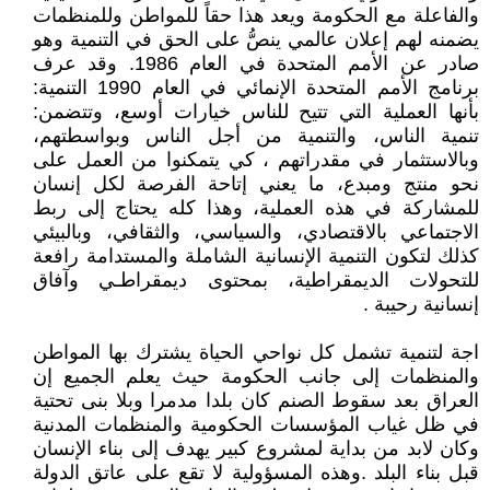
والفاعلة مع الحكومة ويعد هذا حقاً للمواطن وللمنظمات
يضمنه لهم إعلان عالمي ينصُّ على الحق في التنمية وهو
صادر عن الأمم المتحدة في العام 1986. وقد عرف
برنامج الأمم المتحدة الإنمائي في العام 1990 التنمية:
بأنها العملية التي تتيح للناس خيارات أوسع، وتتضمن:
تنمية الناس، والتنمية من أجل الناس وبواسطتهم،
وبالاستثمار في مقدراتهم ، كي يتمكنوا من العمل على
نحو منتج ومبدع، ما يعني إتاحة الفرصة لكل إنسان
للمشاركة في هذه العملية، وهذا كله يحتاج إلى ربط
الاجتماعي بالاقتصادي، والسياسي، والثقافي، وبالبيئي
كذلك لتكون التنمية الإنسانية الشاملة والمستدامة رافعة
للتحولات الديمقراطية، بمحتوى ديمقراطـي وآفاق
إنسانية رحيبة .
اجة لتنمية تشمل كل نواحي الحياة يشترك بها المواطن
والمنظمات إلى جانب الحكومة حيث يعلم الجميع إن
العراق بعد سقوط الصنم كان بلدا مدمرا وبلا بنى تحتية
في ظل غياب المؤسسات الحكومية والمنظمات المدنية
وكان لابد من بداية لمشروع كبير يهدف إلى بناء الإنسان
قبل بناء البلد .وهذه المسؤولية لا تقع على عاتق الدولة