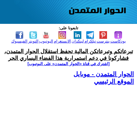
تابعونا على:
بودكاست
بنترست
تيلكرام
لينكدإن
الانستغرام
اليوتيوب
التويتر
الفيسبوك
تبرعاتكم وتبرعاتكن المالية تحفظ استقلال الحوار المتمدن،
فشاركونا في دعم استمرارية هذا الفضاء اليساري الحر
[اشترك في قناة ‫«الحوار المتمدن» على اليوتيوب]
الحوار المتمدن - موبايل
الموقع الرئيسي