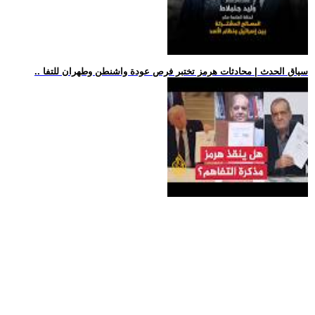
.. سياق الحدث | محادثات هرمز تختبر فرص عودة واشنطن وطهران للتفا