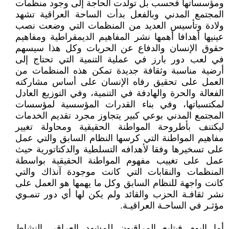
ومؤسساتها فحسب بل تولدت الحاجة إلى وجود منظمات
المجتمع المدني وبالفعل بدأت الساحة العراقية تشهد
ولادة وتأسيس العديد من المنظمات التي وضعت نصب
عينيها أهدافا أهمها نشر المفاهيم الديمقراطية ومفاهيم
حقوق الإنسان والدفاع عن الحريات وكل هذا سيسهم
في لعب دور بارز في عملية التنمية التي تحتاج إلى
أرضية مناسبة وثقافة جديدة تمكن هذه المنظمات من
العمل على تحقيق رفاه الإنسان على أساس مشاركته
الفعالة والحرة والهادفة في التنمية، وفي التوزيع العادل
لمكتسباتها، وفي بناء القدرات المؤسسية لمؤسسات
المجتمع المدني بوعي كبير يتجاوز مجرد تقديم الخدمات
ليكتنف بأطروحة المواطنة الحقيقية ومحاولة تغيير
مفاهيم المواطنة التي كرسها النظام السابق والتي عمل
على تسخيرها وفقا لأهدافه التسلطية والدكتاتورية حيث
عمل على تغييب مفهوم المواطنة الحقيقية بواسطة
المنظمات والنقابات التي كانت موجودة آنذاك والتي
كانت واجهة للنظام السابق وكل ما يهمها هو العمل على
نشر ثقافـة الحزب والقائد ولم يكن لها أي دور تنمـوي
مؤثـر في الساحـة العراقيـة.
أما اليوم فيتابع المراقبون للمشهد العراقي النشاط