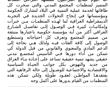
المتميز لمنظمات المجتمع المدني والتي سخرت كل
طاقاتها لخدمة عملية التنمية في البلاد لتشارك الحكومة
ومؤسساتها في إنجاح التحولات الجديدة في التجربة
الديمقراطية العراقية لما لهـذه المنظمـات مـن خبرات
وإمكانيـات كبيرة فـي الوصـول إلـى تفاصيـل الشـارع
العراقي أكثر من أية مؤسسة حكومية باعتبارها منبثقة
من صميم المجتمع وتعرف كل احتياجاته وتستطيع
الوصول إلى كافة الفئات فيـه ولذلك هـي بحاجة إلى
الدعم المادي والمعنوي والقانوني من قبل الدولة كي
تتمكن من أداء دورها فـي التأسيس لمجتمـع مدني
حقيقي يشهد تنمية حقيقية تساعد على إعـادة بنـاء العراق
من جديد والنهوض بكل جوانب الحيـاة السياسية
والاقتصادية والاجتماعية للوصـول إلى حالة الرفاهية التي
يفتقدهـا المواطـن لعقـود طويلة ولكي تتمكن هذه
المنظمات من القيام بدورها على أكمل وجه