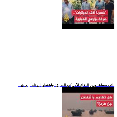
.. نائب مساعد وزير الدفاع الأمريكي السابق: واشنطن لن تلجأ إلى ق