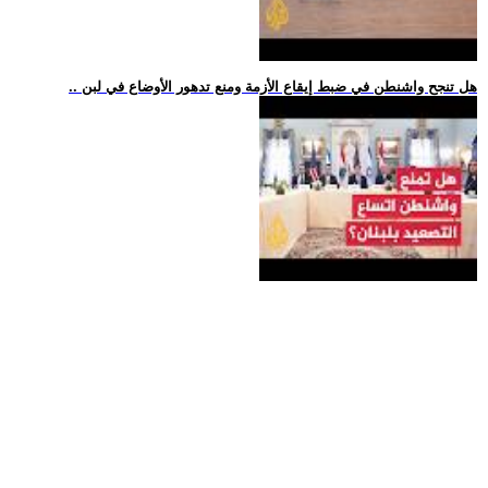
.. هل تنجح واشنطن في ضبط إيقاع الأزمة ومنع تدهور الأوضاع في لبن