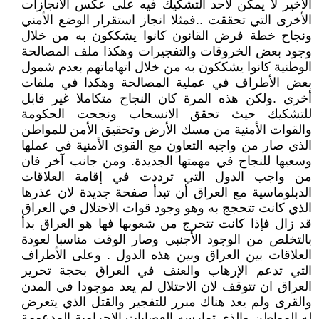
الأخير لا يمكن لأحد التشكيك فيه على عكس الانجازات
الأخرى التي تحققت ..فمثلا انجاز استقرار الوضع الأمني
ونجاح خطة فرض القانون كانوا يشككون به من خلال
وجود بعض الخروقات والتفجيرات وهكذا ملف المصالحة
الوطنية كانوا يشككون به من خلال اتهاماتهم بعدم شمول
بعض الأطراف في عملية المصالحة وهكذا في ملفات
أخرى .ولكن هذه المرة كان النجاح متكاملا غير قابل
للتشكيك حيث تحقق الانسحاب ونجحت الحكومة
والقوات الأمنية من مسك الأرض وتحقيق الأمن للمواطن
الذي صار من واجبه التعاون مع القوى الأمنية في عملها
وسعيها للنجاح في مهمتها الجديدة. ومن جانب آخر فان
من واجب الدول التي ترددت في إقامة العلاقات
الدبلوماسية مع العراق أن تبدأ صفحة جديدة لان عذرها
الذي كانت تتحجج به وهو وجود قوات الاحتلال في العراق
قد زال فإذا كانت تتحرج من شعوبها فها هو العراق بدأ
بالتخلص من الوجود الأجنبي وصار الوقت مناسبا لعودة
العلاقات بين العراق وبين هذه الدول . وعلى الأطراف
التي تدعم الإرهاب والعنف في العراق بحجة تحرير
العراق ان تتوقف لان الاحتلال لم يعد موجودا في المدن
والقرى ولم يعد هناك مبرر للتفجير والقتل الذي يتعرض
له المواطن والذي تمارسه العصابات الإجرامية المدعومة