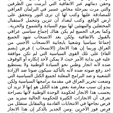
وحقن دمائهم عبر الاتفاقية التي أبرمت بين الطرفين
والتي مرت بمرحلة مخاض عسير في البرلمان العراقي
للمصادقة عليها وكتب لها ان ترى النور وتتحقق على
ارض الواقع. وكتب لبغداد أن تتزين وتتجمل لاستقبال
المحتفلين والمهنئين لها بيوم السيادة والشموخ والحرية..
وكما يعرف الجميع لم يكن هناك إجماع سياسي عراقي
بالقبول بالاتفاقية .ولكن بعد الانسحاب شهد الجميع
إجماعا سياسيا وشعبيا بايجابية الانسحاب الأجنبي من
العراق وربما إن هذا الانجاز (الانسحاب ) فرض (بضم
الفاء) على تلك القوى السياسية التي لم تكن موافقة
عليه في بداية الأمر حيث لا يمكن لأحد إنكاره أو الوقوف
ضده لأنه انجاز وطني نحو السيادة الوطنية ولا يستطيع
احد رفع صوته ضده لأنه بالتأكيد سيكون صوتا ضد الإرادة
الشعبية و ضد البرامج المعلنة لجميع الكتل السياسية التي
وضعت تحرير العراق في مقدمة برامجها السياسية ولكن
يبدو إن سبب معارضة بعض هذه الكتل هو إنها لا تريد أن
يحسب هذا الانجاز لحكومة الوحدة الوطنية لأنها بصراحة
تعرف أن الانجازات الكثيرة للحكومة الحالية ستزيد من
فرص نجاحها في الانتخابات القادمة وبالمقابل ستقلل من
فرص فوز الآخرين .ومن الجدير بالذكر إن هذا الانجاز