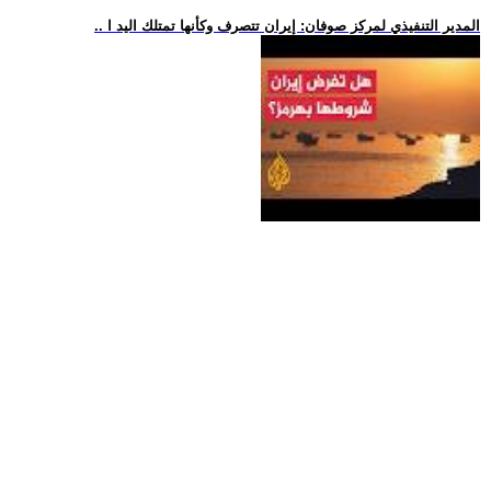
.. المدير التنفيذي لمركز صوفان: إيران تتصرف وكأنها تمتلك اليد ا