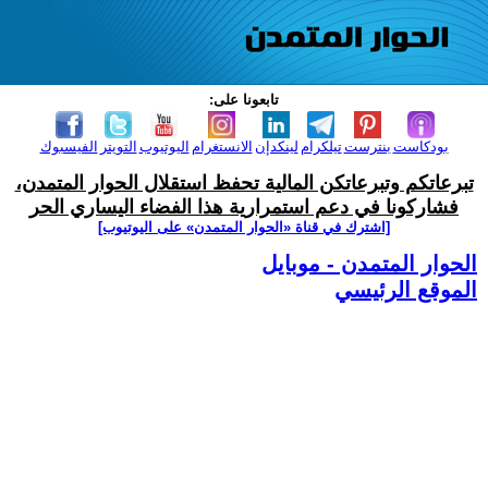
تابعونا على:
بودكاست
بنترست
تيلكرام
لينكدإن
الانستغرام
اليوتيوب
التويتر
الفيسبوك
تبرعاتكم وتبرعاتكن المالية تحفظ استقلال الحوار المتمدن،
فشاركونا في دعم استمرارية هذا الفضاء اليساري الحر
[اشترك في قناة ‫«الحوار المتمدن» على اليوتيوب]
الحوار المتمدن - موبايل
الموقع الرئيسي