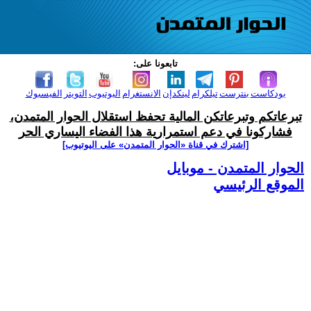
تابعونا على:
بودكاست
بنترست
تيلكرام
لينكدإن
الانستغرام
اليوتيوب
التويتر
الفيسبوك
تبرعاتكم وتبرعاتكن المالية تحفظ استقلال الحوار المتمدن،
فشاركونا في دعم استمرارية هذا الفضاء اليساري الحر
[اشترك في قناة ‫«الحوار المتمدن» على اليوتيوب]
الحوار المتمدن - موبايل
الموقع الرئيسي