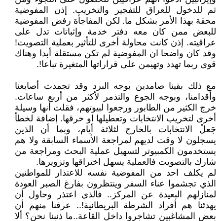
ثم للدخول للعراق للتفجير والتخريب. إذن المفوضية
محقة بهذا الأمر بشكل ما. لكن المفاجأة رفض المفوضية
للبعض ممن كان معه دفتر خدمة وإثباتات تدل على
عراقيته. إذن كانت محاولة أخرى للتأثير بعملية التصويت!
وقد كان واضحا ان المفوضية لم تكن مستقلة أبدا وهناك
قوى ربما تهدد وتهيمن على قراراتها المتغيرة تباعا!.
مع ذلك بقينا صامدين بوجه البرد وقد تجمدت أصابعنا
وأقدامنا، وبوجه الجوع والتذمر لأكثر من أربع ساعات.
خرج الكثير من الطابور ورجعوا لبيوتهم، فقلت أنها وسيلة
أخرى لتخريب الانتخابات وتعطيلها او خرقها. إضافة لخطأ
جَعلْ الانتخابات بالخارج لثلاثة أيام، وبما أن الذين
يسجلون لا وقت لديهم لمراجعة الأسماء السابقة ولا هم
يستخدمون الكمبيوتر لتسهيل عملية البحث ومراجعة من
شارك بالتصويت فالعملية يسهل اختراقها وتزويرها.
لم يكلف احد من المفوضية نفسه للاعتذار للمواطنين
الذي تجشموا عناء السفر وينتظرون بفارغ الصبر العودة
لمنازلهم البعيدة عن المركز.. فالذي اعتذر وحاول أن
يهدئنا هم أفراد الشرطة البريطانية!.. عرفنا منهم أن
بعض المشاغبين تشاجروا داخل القاعة..ما ذنبنا نحن؟ ألا