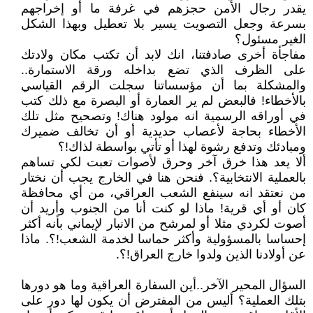
يقدر رجال الأمن حجزهم في غرفة ما أو إخراجهم
بسرعة وجعل التصويت يسير بلا تعطيل وبهذا الشكل
الغير مسئول؟
مفاجأة أخرى صادفتنا، انك لابد أن تكتب مكان ولادتك
على الظرف الذي تضع بداخله ورقة الاستمارة..
والمشكلة بما أن مؤسساتنا سجلت الرقم القياسي
بالأخطاء! فالبعض لم ير العمارة أو البصرة مع ذلك كتب
في أوراقه الرسمية انه مولود هناك! وتصحيح مثل تلك
الأخطاء بحاجة لأعصاب حديدية أو أن تخالف ضميرك
ومبادئك وتدفع رشوة لهذا أو تأتي بواسطة لذاك!؟
ألا يعد هذا خرق آخر وحرق لأصوات تعبت لكي تساهم
بالعملية الانتخابية؟. فنحن هنا في الخارج يجب أن نختار
من نعتقد انه سينفع الشعب العراقي، من أي محافظة
كان أو أي قرية! ماذا لو كنت أنا من الجنوب وأريد أن
أصوت لكردي مثلا أو لمرشح من الانبار لإيماني بأنه أكثر
إحساسا بالمسؤولية وأكثر حماسا لخدمة الشعب!؟. ماذا
عن أولادنا الذين ولدوا خارج العراق!؟.
السؤال المحير الآخر..أين السفارة العراقية وما هو دورها
بتلك العملية؟ أليس من المفترض أن يكون لها دور على