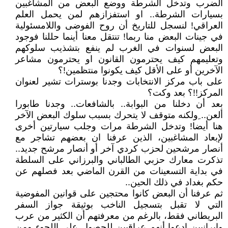
الضرب وتدخل الشرطة ووضع البعض من المشاغبين
بسيارات الشرطة.. او استفزازهم لمن يحمل العلم
العراقي! لنسجل للتاريخ أن روح الفوضى واللامسئولية
في جينات البعض منا ربما! تنتقل معنا أينما حللنا فوجود
البعض لسنوات في الغرب لم ينفع بتشذيب سلوكهم
وتعليمهم كيف يحترمون القانون او يحترمون مشاعر
الآخرين أو على الأقل كيف يكونوا منتظمين!؟
على باب مركز الانتخابات وجدنا بوسترات تشير لعنوان
المركز!!؟ بعد وكت؟
بعد أن دخلنا من البوابة.. بالشافعات.. وجدنا طابورا
ألعن.. ِولكنه متوقف لا يتحرك بسبب سلوك البعض الآخر
هنا أيضا! وتدخل الشرطة مرات وجلب سيارتين أخرى
لإبعاد المشاغبين، الذين عرفنا ان بعضهم تشاجر مع
أنصار مرشحين لحزب كردي آخر أو أنصار مرشح جديد..
تذكرت معارك حزبي الطالباني والبرزاني على السلطة
في بداية التسعينات من القرن الماضي بعد فصلهم عن
حكم بغداد في ذلك الحين..
ثم عرفنا أن البعض كانوا محتجين على قوانين المفوضية
التي لا تقبل بتسجيل الناخب بوثيقة جواز السفر
البريطاني فقط، بالرغم من معرفتهم أن الكثير من عرب
وإيرانيين ادعوا أنهم عراقيين للحصول على اللجوء ومن