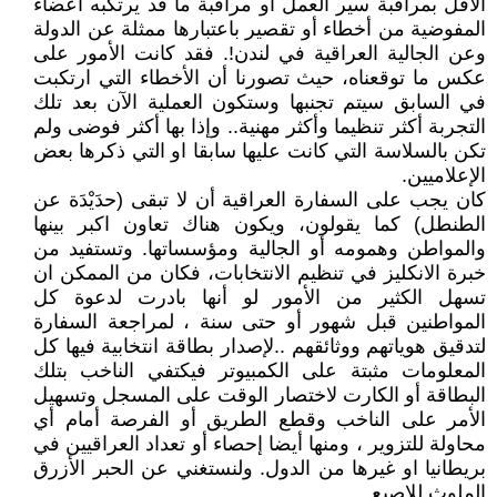
الأقل بمراقبة سير العمل أو مراقبة ما قد يرتكبه أعضاء
المفوضية من أخطاء أو تقصير باعتبارها ممثلة عن الدولة
وعن الجالية العراقية في لندن!. فقد كانت الأمور على
عكس ما توقعناه، حيث تصورنا أن الأخطاء التي ارتكبت
في السابق سيتم تجنبها وستكون العملية الآن بعد تلك
التجربة أكثر تنظيما وأكثر مهنية.. وإذا بها أكثر فوضى ولم
تكن بالسلاسة التي كانت عليها سابقا او التي ذكرها بعض
الإعلاميين.
كان يجب على السفارة العراقية أن لا تبقى (حدَيْدَة عن
الطنطل) كما يقولون، ويكون هناك تعاون اكبر بينها
والمواطن وهمومه أو الجالية ومؤسساتها. وتستفيد من
خبرة الانكليز في تنظيم الانتخابات، فكان من الممكن ان
تسهل الكثير من الأمور لو أنها بادرت لدعوة كل
المواطنين قبل شهور أو حتى سنة ، لمراجعة السفارة
لتدقيق هوياتهم ووثائقهم ..لإصدار بطاقة انتخابية فيها كل
المعلومات مثبتة على الكمبيوتر فيكتفي الناخب بتلك
البطاقة أو الكارت لاختصار الوقت على المسجل وتسهيل
الأمر على الناخب وقطع الطريق أو الفرصة أمام أي
محاولة للتزوير ، ومنها أيضا إحصاء أو تعداد العراقيين في
بريطانيا او غيرها من الدول. ولنستغني عن الحبر الأزرق
الملوث للإصبع.