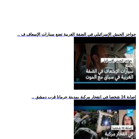
.. حواجز الجيش الإسرائيلي في الضفة الغربية تضع سيارات الإسعاف ف
.. إصابة 14 شخصا في انفجار مركبة بمدينة جرمانا قرب دمشق