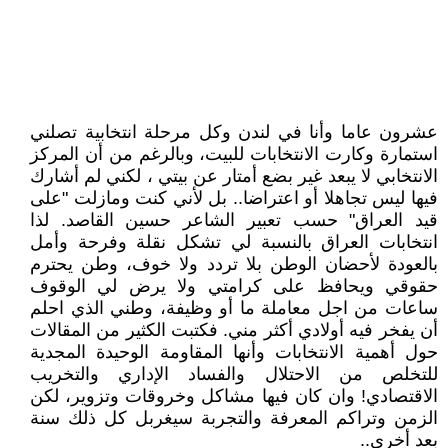
عشرون عاما وأنا في لندن وكل مرحلة انتخابية تصلني
استمارة وكارت الانتخابات للبيت، وبالرغم من أن المركز
الانتخابي لا يبعد غير بضع أمتار عن بيتي ، لكني لم أشارك
فيها ليس تجاهلا أو اعتراضا.. بل لأني كنت ومازلت "على
قيد العراق" حسب تعبير الشاعر حسين القاصد. لذا
انتخابات العراق بالنسبة لي تشكل نقلة وفرحة وأمل
بالعودة لأحضان الوطن بلا تردد ولا خوف، وطن يحترم
حقوقي ويحافظ على كرامتي ولا يرض لي الوقوف
ساعات من اجل معاملة ما أو وظيفة، وطني الذي احلم
أن يفخر فيه أولادي أكثر مني. فكتبت الكثير من المقالات
حول أهمية الانتخابات وأنها المقاومة الوحيدة المجدية
للتخلص من الاحتلال والفساد الإداري والتخريب
الاقتصادي! وان كان فيها مشاكل وخروقات وتزوير، لكن
الزمن وتراكم المعرفة والتجربة سيغربل كل ذلك سنة
بعد أخرى..