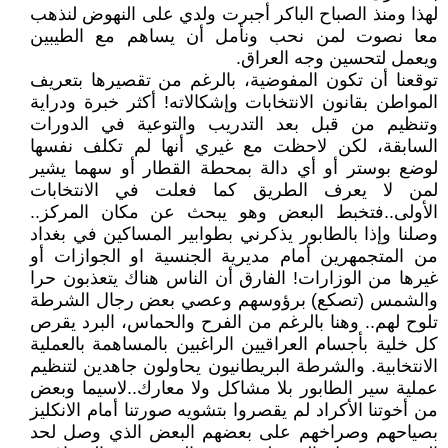
لهذا ومنذ الصباح الباكر أجبرت ولدي على النهوض لنذهب
معا نصوت لمن نحب ونأمل أن يساهم مع الطيبين
ويعمل لتحسين وجه العراق.
توقعنا أن تكون المفوضية، بالرغم من تقصيرها بتعريف
المواطن بقانون الانتخابات وإشكالاته! أكثر خبرة ودراية
وتنظيم من قبل بعد التدريب والتوعية في الدورات
السابقة، لكن لاحظت مع غيري أنها لم تكلف نفسها
لوضع بوستر أو أي دالة بمحطة القطار أو سهما يشير
لمن لا يعرف الطريق كما فعلت في الانتخابات
الأولى..فتخبط البعض وهو يبحث عن مكان المركز..
وصلنا وإذا بالطابور يذكرني بطوابير المساكين في بغداد
من المتجمهرين أمام مديرية الجنسية او الجوازات أو
غيرها من الوزارات! الفارق أن الناس هناك يتعذبون حرا
والشمس (تصكع) برؤوسهم وعصي بعض رجال الشرطة
تلوح لهم.. وهنا بالرغم من الفرح والحماس، البرد يقرص
كل خلية بأجسام العراقيين الراغبين بالمساهمة بالعملية
الانتخابية. والشرطة البريطانيون يحاولون جاهدين لتنظيم
عملية سير الطابور بلا مشاكل ولا معارك..لاسيما وبعض
من أخوتنا الأكراد لم يقصروا بتشويه صورتنا أمام الانكليز
بصياحهم وصراخهم على بعضهم البعض الذي وصل لحد