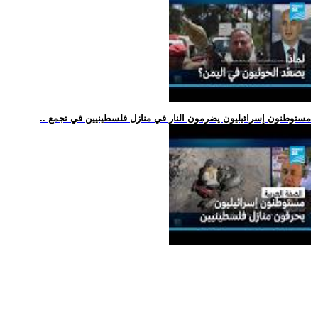
.. مستوطنون إسرائيليون يضرمون النار في منازل فلسطينيين في تجمع