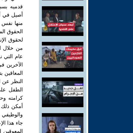
قدميه بسب
أصيل في أن 
منها نفس 
الحقوق المد
لحقوق الإن
من خلال ا
عام التي 
الآخرين في
المعاقين ب
النظر عن ا
الطفل على
كرامته وحق
أمكن ذلك .
جاء هذا الإ
المعوقين اق