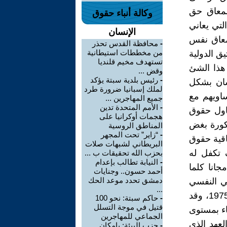
لمعاق حق
وكالة أنباء حقوق
لتي يعاني
الإنسان
معاق نفس
-
محافظة القدس تحذر
من مخططات استيطانية
يق الدولية
تستهدف مخيم قلنديا
هذا الشئ
وقض ...
-
رئيس بلدية سبتة يؤكد
سان بشكل
لملك إسبانيا ضرورة طرد
اويهم مع
جميع المهاجرين ...
-
الأمم المتحدة تدين
ناول حقوق
هجمات أوكرانيا على
ذكورة بغض
المناطق الروسية
-
“زاير” تحت المجهر
اقية حقوق
البريطاني لشبهات صلات
 تكفل له
بحزب الله تحقيقات ب ...
-
النيابة تطالب بإعدام
جانا كلما
أحمد حسون.. وجنايات
دمشق تحدد موعد الحك
بي النفسي
...
والوظيفي الملائم .اعتمد ونشر هذا الإعلان من الجمعية العامة في العام 1975، وقد
-
حاكم سبتة: نحو 100
قتيل في موجة التسلل
قاء بمستوى
الجماعي للمهاجرين
العهد الذي
-
حزب البيئة: بإمكان