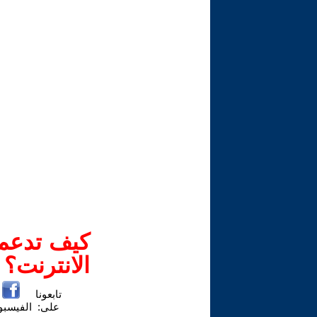
كيف تدعم-
الانترنت؟
تابعونا
على:
الفيسب