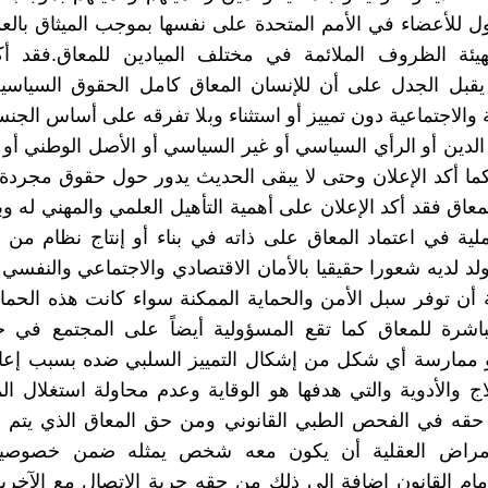
ل للأعضاء في الأمم المتحدة على نفسها بموجب الميثاق بال
هيئة الظروف الملائمة في مختلف الميادين للمعاق.فقد أكد
قبل الجدل على أن للإنسان المعاق كامل الحقوق السياسية 
 والاجتماعية دون تمييز أو استثناء وبلا تفرقه على أساس الجنس
 الدين أو الرأي السياسي أو غير السياسي أو الأصل الوطني أو 
 كما أكد الإعلان وحتى لا يبقى الحديث يدور حول حقوق مجردة 
عاق فقد أكد الإعلان على أهمية التأهيل العلمي والمهني له 
ملية في اعتماد المعاق على ذاته في بناء أو إنتاج نظام من ال
يولد لديه شعورا حقيقيا بالأمان الاقتصادي والاجتماعي والنفسي
 أن توفر سبل الأمن والحماية الممكنة سواء كانت هذه الحما
باشرة للمعاق كما تقع المسؤولية أيضاً على المجتمع في ح
و ممارسة أي شكل من إشكال التمييز السلبي ضده بسبب إعاق
لاج والأدوية والتي هدفها هو الوقاية وعدم محاولة استغلال 
حقه في الفحص الطبي القانوني ومن حق المعاق الذي يتم إ
مراض العقلية أن يكون معه شخص يمثله ضمن خصوصيت
 أمام القانون إضافة إلي ذلك من حقه حرية الاتصال مع الآخري