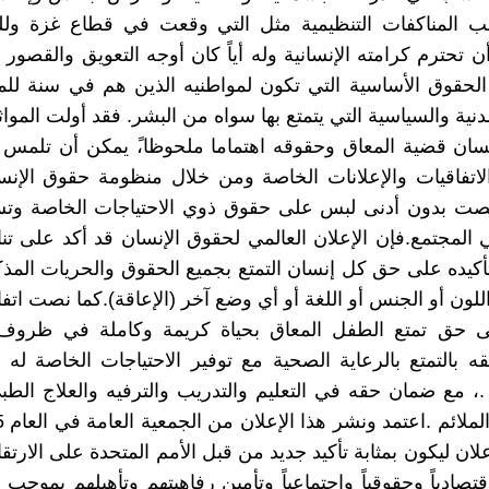
ب المناكفات التنظيمية مثل التي وقعت في قطاع غزة ول
تحترم كرامته الإنسانية وله أياً كان أوجه التعويق والقصور ا
الحقوق الأساسية التي تكون لمواطنيه الذين هم في سنة لل
نية والسياسية التي يتمتع بها سواه من البشر. فقد أولت المواث
سان قضية المعاق وحقوقه اهتماما ملحوظا،ً يمكن أن تلمس 
لاتفاقيات والإعلانات الخاصة ومن خلال منظومة حقوق الإن
نصت بدون أدنى لبس على حقوق ذوي الاحتياجات الخاصة وتس
 المجتمع.فإن الإعلان العالمي لحقوق الإنسان قد أكد على ت
تأكيده على حق كل إنسان التمتع بجميع الحقوق والحريات الم
للون أو الجنس أو اللغة أو أي وضع آخر (الإعاقة).كما نصت اتف
 حق تمتع الطفل المعاق بحياة كريمة وكاملة في ظروف
ه بالتمتع بالرعاية الصحية مع توفير الاحتياجات الخاصة له م
، مع ضمان حقه في التعليم والتدريب والترفيه والعلاج الط
علان ليكون بمثابة تأكيد جديد من قبل الأمم المتحدة على الارت
تصادياً وحقوقياً واجتماعياً وتأمين رفاهيتهم وتأهيلهم بموجب 