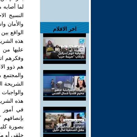
لما أصابه 
النسيج الا
والأمان واس
اخر الافلام
الواقع بين 
هذه الشريح
عليها من 
وفكرهم اتج
هم ذوو الا
والمجتمع م
الشريحة ال
والواجبات
هذه الشريح
في أمور أ
بإنصافهم 
بصورة كلية
خلقي أو مك