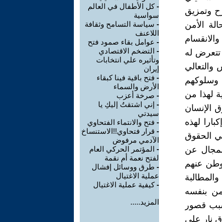
-
كل الأطفال في العالم
ح وتمزيق
سواسية
الة الأمن
-
سياسة التسامح وثقافة
اللاعنف
والانقسام
-
عوامل بقاء صمود فتح
-
التضخم الاقتصادي
ا تتعرض له
وتأثيره علي انتخابات
 والتعالي
إيران
-
فتح باقية فينا كبقاء
 وسلوكهم
الأرض والسماء
ة لهذا من
-
صرخة أعزب
-
إني اشتقتُ إليكِ يا
ق الإنسان
سيدتي
بارا لهذه
-
فتح والانتماء الفتحاوي
-
قرار فتحاوي!!الاستنساخ
في الحقوق
الآدمي مرفوض
لمجال عن
-
المؤتمر الحركي العام
لفتح نعمة أم نقمة
لوطن عنهم
-
طرق ووسائل إفشال
عملية الاغتيال
المطالبة
-
كيفية عملية الاغتيال
من بنفسه
المزيد.....
بسبب قصور
ق نار على