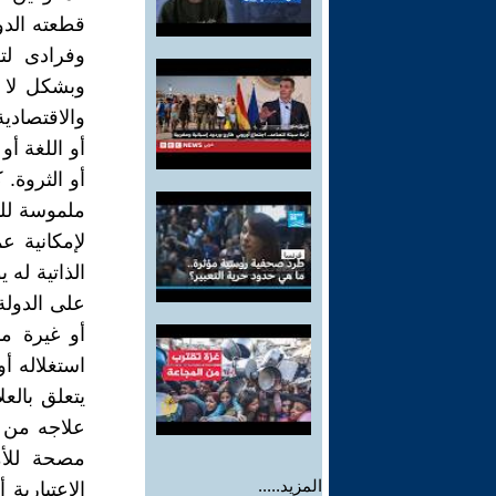
قطعته الدو
وفرادى لت
وبشكل لا ي
والاقتصادية
أو اللغة أو
أو الثروة.
ملموسة للم
لإمكانية ع
الذاتية له 
على الدولة
أو غيرة م
استغلاله أ
يتعلق بالع
علاجه من 
مصحة للأ
المزيد.....
الاعتبارية