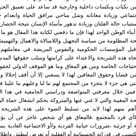
من نكبات ونكسات داخلية وخارجية قد ساعد على تعميق الجر
جتماعي وزيادة معاناته وشل مناحي مرافق الحياة وانعدام ح
تتباب حالة الفلتان وزيادة تدهور مأساة الإنسان نتيجة الحصار 
أبناء الوطن الواحد لهذا فإن ما دفعني لكتابة هذا المقال هو م
ة المظلومة من سياسة التجهيل واللامبالاة والاهمال والتهميش
قبل المؤسسات الحكومية والنفوس المريضة في معاملتهم
اه هذه الشريحة والاعتداء على كرامتها وسلب حقوقها المدني
حتياجات الخاصة ومن هو المعاق وما هو الموقف الدولي لحقو
ن قضايا وحقوق المعاقين لهذا لا يسعني إلا أن أقف إجلالا وإك
تي هي جزء لا يتجزء من المجتمع لهم ما لنا وعليهم ما علينا 
 فمن خلال معرفتي المتواضعة ودراستي الجامعية في هذا ا
ة المغيبة والتي لا غني عنها والمتروكة بحكم انشغال حماة ا
هم منهم لهذا لابد من تسليط الضوء على هذه الشريحة و
كأي فرد بالمجتمع .فالمعاق هو أي شخص عاجز عن أن يؤ
 أو جزئية ،ضرورات حياتية الفردية و/أو الاجتماعية العادية 
تسب في قدراته الجسمانية أو العقلية أو تعرض لبطش وإطلا