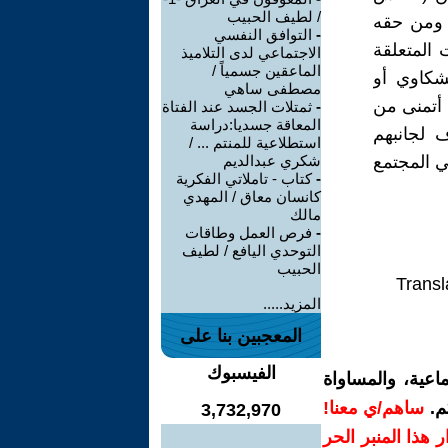
/ لطيف الحبيب
، ومن حقه
-
التوافق النفسي
المتعلقة
الاجتماعي لدى التلاميذ
الماعقين جسمياً /
شكاوي أو
مصطفى ساهي
 أتمنى من
-
ثمتلات الجسد عند الفتاة
المعاقة جسديا:دراسة
 لجانبهم
استطلاعية للمنتم ... /
ي المجتمع
شكري عبدالديم
-
كتاب - تاملاتي الفكرية
كانسان معاق / المهدي
مالك
-
فرص العمل وطاقات
التوحدي اليافع / لطيف
الحبيب
Transl
المزيد.....
المعجبين بنا على
الفيسبوك
اعية، والمساواة
م.
ساهم/ي معنا!
3,732,970
رار هذا المنبر الحر