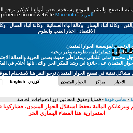
ة التصفح والنشر، الموقع يستخدم بعض أنواع الكوكيز نرجو النق
More info - المزيد
experience on our website
الفن
-
وكالة أنباء اليسار
-
وكالة أنباء العلمانية
-
وكالة أنباء العمال
-
وكا
الاقتصاد
-
اخبار الطب والعلوم
 الرئيسي لمؤسسة الحوار المتمدن
، علمانية، ديمقراطية، تطوعية وغير ربحية
ل مجتمع مدني علماني ديمقراطي حديث يضمن الحرية والعدالة الاجتم
حوار المتمدن على جائزة ابن رشد للفكر الحر والتى نالها أعلام في الفك
م مشاكل تقنية في تصفح الحوار المتمدن نرجو النقر هنا لاستخدام الموقع
كوردي
English
الاخبار
مراكز
الحوار المتمدن
ة
-
سامي فودة
- قضايا وحقوق المعاقين ذوو الاحتياجات الخاصة
 وتبرعاتكن المالية تحفظ استقلال الحوار المتمدن، فشاركونا 
استمرارية هذا الفضاء اليساري الحر