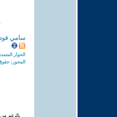
ق
سامي فود
الحوار المتمدن-العدد: 2748 - 09
المحور: حقوق
بالرغم من 