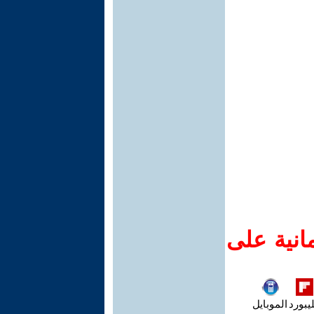
انية على
يبورد
الموبايل