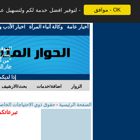
موافق - OK
لتوفير افضل خدمة لكم ولتسهيل عملي
أخبار عامة
-
وكالة أنباء المرأة
-
اخبار الأدب و
الموقع
يسارية
"من أج
حاز ال
إذا لديك
الزوار
اضافة/خدمات
بحث/الارشيف
الصفحة الرئيسية
-
حقوق ذوي الاحتياجات الخاص
تبرعاتكم