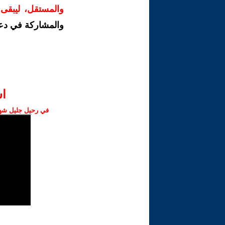
والمستقل، ليبقى ص
والمشاركة في دع
ا‫
في رحيل جليل شهبا