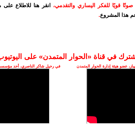
وتًا قويًا للفكر اليساري والتقدمي
،
انقر هنا للاطلاع على 
م هذا المشروع
.
شترك في قناة «الحوار المتمدن» على اليوتيوب
ز، عضو هيئة إدارة الحوار المتمدن
في رحيل شاكر الناصري، أحد مؤسسي 