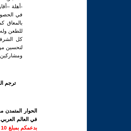
-أهلة –أقا
في الحصول
بالمعاق ك
للطعن وله 
كل الشرفا
لتحسين من 
ومشاركين مع
ترجم ال
الحوار المتمدن م
في العالم العربي
ب