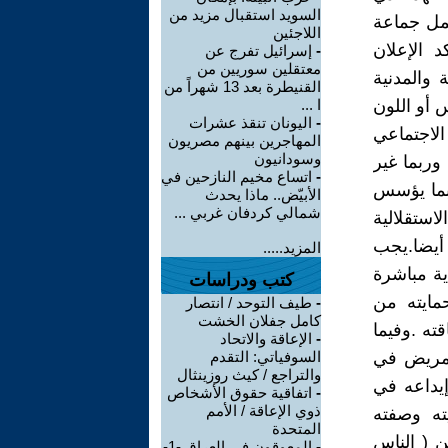
السويد استقبال مزيد من
عمل جماعة
اللاجئين
 الإعلان
-
إسرائيل تفرج عن
معتقلين سوريين من
والمدنية
القنيطرة بعد 13 شهراً من
 أو اللون
ا ...
-
اليونان تنقذ عشرات
الاجتماعي
المهاجرين بينهم مصريون
وسودانيون
وربما غير
-
اتساع مخيم النازحين في
وبما يؤسس
الأبيّض.. ماذا يحدث
شمالي كردفان غربي ...
استقلالية
 أيضا.يجب
المزيد.....
ية مباشرة
كتب ودراسات
مايته من
-
طيف التوحد / انتصار
كامل جفلان الخشت
ته .وفيما
-
الإعاقة والاتحاد
المريض في
السوفياتي: التقدم
والتراجع / كيث روزينثال
يداعه في
-
اتفاقية حقوق الأشخاص
ذوي الإعاقة / الأمم
ه وصفته
المتحدة
ن ( الناس
-
المعوقون في العراق -1-