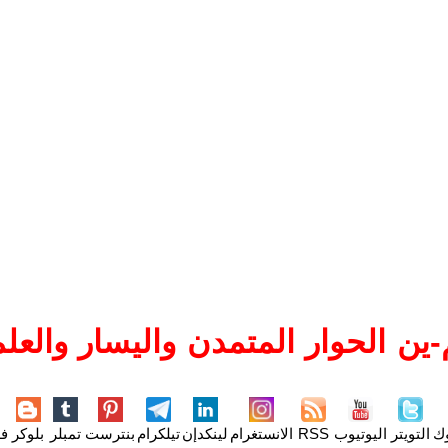
ين الحوار المتمدن واليسار والعلم
وك
التويتر
اليوتيوب
RSS
الانستغرام
لينكدإن
تيلكرام
بنترست
تمبلر
بلوكر
فل