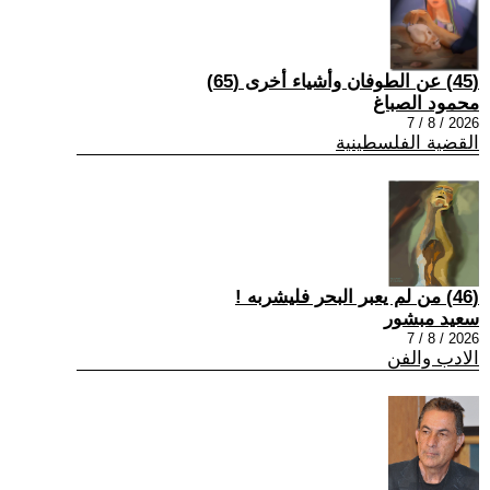
(45) عن الطوفان وأشياء أخرى (65)
محمود الصباغ
2026 / 8 / 7
القضية الفلسطينية
(46) من لم يعبر البحر فليشربه !
سعيد مبشور
2026 / 8 / 7
الادب والفن