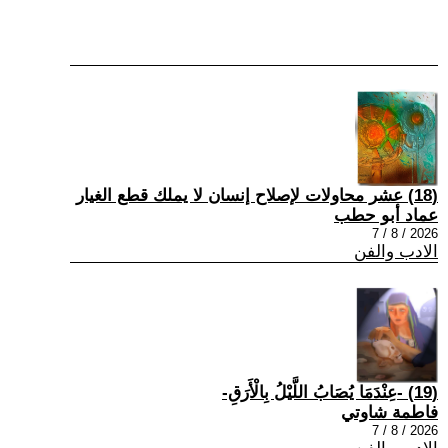
(18) عشر محاولات لإصلاح إنسان لا يملك قطع الغيار
عماد أبو حطب
2026 / 8 / 7
الادب والفن
(19) -عِنْدَمَا يُصَابُ اللَّيْلُ بِالْأَرَقِ-
فاطمة شاوتي
2026 / 8 / 7