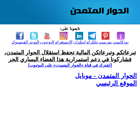
تابعونا على:
بودكاست
بنترست
تيلكرام
لينكدإن
الانستغرام
اليوتيوب
التويتر
الفيسبوك
تبرعاتكم وتبرعاتكن المالية تحفظ استقلال الحوار المتمدن،
فشاركونا في دعم استمرارية هذا الفضاء اليساري الحر
[اشترك في قناة ‫«الحوار المتمدن» على اليوتيوب]
الحوار المتمدن - موبايل
الموقع الرئيسي