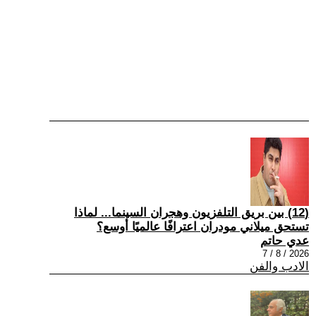
(12) بين بريق التلفزيون وهجران السينما... لماذا
تستحق ميلاني مودران اعترافًا عالميًا أوسع؟
عدي حاتم
2026 / 8 / 7
الادب والفن