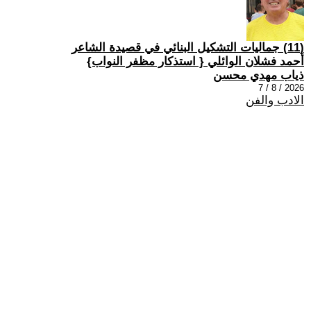
(11) جماليات التشكيل البنائي في قصيدة الشاعر
أحمد فشلان الوائلي { استذكار مظفر النواب}
ذياب مهدي محسن
2026 / 8 / 7
الادب والفن