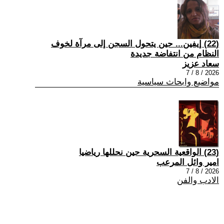
(22) إيفين... حين يتحول السجن إلى مرآة لخوف
النظام من انتفاضة جديدة
سعاد عزيز
2026 / 8 / 7
مواضيع وابحاث سياسية
(23) الواقعية السحرية حين نحللها رياضيا
امير وائل المرعب
2026 / 8 / 7
الادب والفن