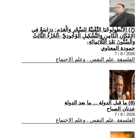
(7) الْأَنْطُولُوجْيَا التِّقْنِيَّةُ لِلسِّحْرِ وَالْعَدَمِ: دِرَاسَةٌ فِي
الْإِمْكَانِ الْكَامِنِ وَالتَّشْكِيلِ الْوُجُودِيِّ -الجُزْءُ الثَّالِثُ
وَالسِّتُّونَ بَعْدَ الثَّلَاثِمِائَةِ-
حمودة المعناوي
2026 / 8 / 7
الفلسفة ,علم النفس , وعلم الاجتماع
(8) ما قبل الدولة ... ما بعد الدولة
عدنان الصباح
2026 / 8 / 7
الفلسفة ,علم النفس , وعلم الاجتماع