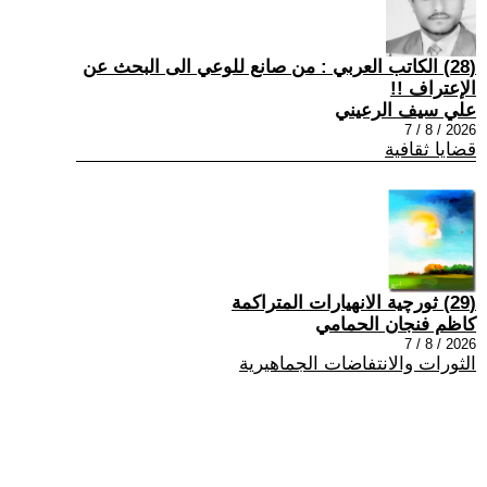
(28) الكاتب العربي : من صانع للوعي الى البحث عن
الإعتراف !!
علي سيف الرعيني
2026 / 8 / 7
قضايا ثقافية
(29) ثورچية الانهيارات المتراكمة
كاظم فنجان الحمامي
2026 / 8 / 7
الثورات والانتفاضات الجماهيرية