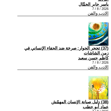
ياسر جابر الجمَّال
2026 / 8 / 7
الادب والفن
(37) تحجر الحوار: صرخة ضد الجفاء الإنساني في
زمن الشاشات
كاظم حسن سعيد
2026 / 8 / 7
الادب والفن
(38) دليل صيانة الإنسان المهمّش
عماد أبو حطب