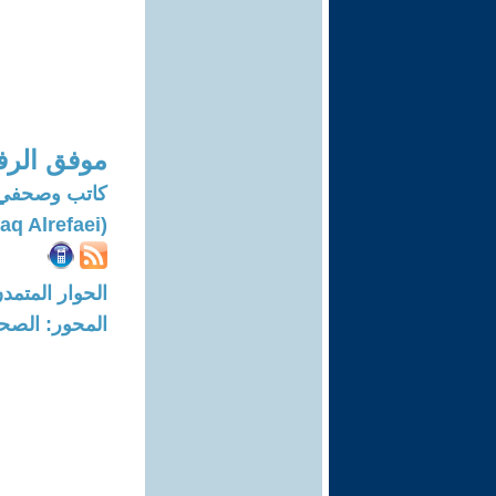
موفق الرف
كاتب وصحفي
(Mowaaffaq Alrefaei)
الحوار المتمدن-العدد: 2655 - 09
المحور: الصحا