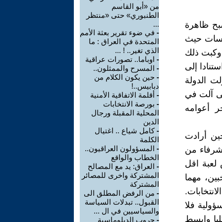
من «أبو القاسم
الطنبوري» حتى «منتظر
صبح ظاهرة
...
-
في ضوء تقرير بعثة الأمم
سسات حيث
المتحدة في العراق : ما
الذي تغير.. ! ...
 وكبت ذلك
-
اوباما.. تصورات عراقية
تنادا إلى
-
المسرح والممثلون..
-
حين يكون الكلام من
ت الدولة
دبابيس..!
ى آلت في
-
أقلمة الاتفاقية الأمنية
-
بورصة الانتخابات
ر أعوامه
المحلية المقبلة ورجال
الدين
-
كامل شياع .. اغتيال
ين أرادت
الكلمة
-
المسؤولون العراقيون..
شرفاء من
الخطاب والواقع
 لعبة اقل
-
العراق: يد مع المصالح
المشتركة واخرى للمصائر
بين، مهما
المشتركة
انتخابات.
-
من الرفض المطلق الى
القبول.. تبدلات السياسة
ؤولية فلا
والسياسيين في ال ...
يا وابسط
-
حروب الدبلوماسية