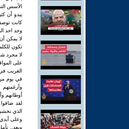
الأسس التي 
يبدو أن كث
كانت توصف 
وجد احد ال
لا يمكن أ
تكون للكلم
لا مجرد شع
على المواق
الغريب في 
في يوم من 
وأرغمتهم ع
أوطانهم وأه
لقد ضاقوا 
الذي نخشى
وعلى أيدي 
وبعد.. نأم