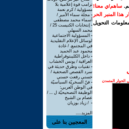
ترامب قوة إعلامية بلا
م.
ساهم/ي معنا!
مسؤولية / كرم نعمة
رار هذا المنبر الحر
-
مجلة سماء الأمير /
أسماء محمد مصطفى
معلومات التحويل
-
إنتخابات الكنيست 25 /
محمد السهلي
-
المسؤولية الاجتماعية
لوسائل الإعلام التقليدية
في المجتمع. / غادة
محمود عبد الحميد
-
داخل الكليبتوقراطية
العراقية / يونس الخشاب
-
تقنيات وطرق حديثة في
سرد القصص الصحفية /
حسني رفعت حسني
الحوار المتمدن
-
فنّ السخريّة السياسيّة
في الوطن العربي:
الوظيفة التصحيحيّة ل ... /
عصام بن الشيخ
-
‏ / زياد بوزيان
المزيد.....
المعجبين بنا على