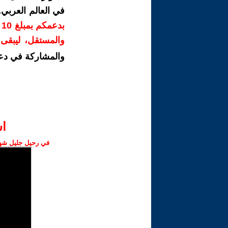
في العالم العربي
ب
والمستقل، ليبقى ص
والمشاركة في دع
ا‫
في رحيل جليل شهبا