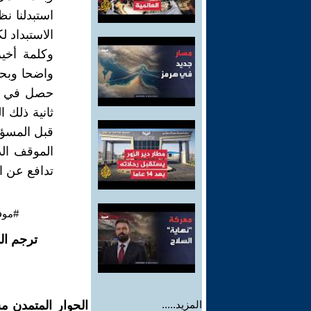
استبدلنا ن
الاستبداد 
وكلمة أخير
واضحا وبحج
حصل في قض
ثانية ذلك ا
قبل المسؤو
الموقف ال
تدافع عن ال
#موف
ترجم ال
المزيد.....
الحوار المتمدن م