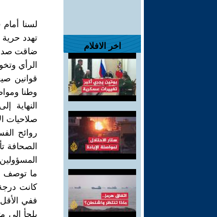
لسنا أمام 
تهدد حرية 
اخر الافلام
ضاقت صدور 
الرأي وتخو
قوانين صي
وطنا وموا
النهاية إ
صلاحيات الآ
روائح الف
الصحافة تأ
المسؤولين 
ما توصف به
كانت درجة 
ففي الأقل 
يلجأ إلى م