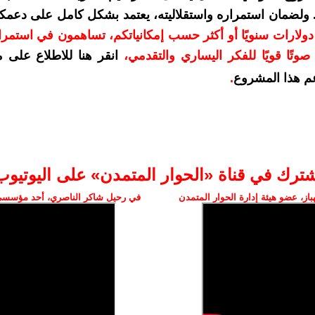
. ولضمان استمراره واستقلاليته، يعتمد بشكل كامل على دعمك
دعمكم بمبلغ 10 دولارات سنويًا أو أكثر حسب إمكانياتكم، تساهمون في استم
وتًا قويًا للفكر اليساري والتقدمي
،
انقر هنا للاطلاع على 
م هذا المشروع
.
شترك في قناة «الحوار المتمدن» على اليوتيوب
ز، عضو هيئة إدارة الحوار المتمدن
في رحيل شاكر الناصري، أحد مؤسسي 