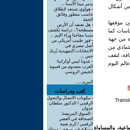
يدمر مينا الأسنا ...
 من أشكال
-
هواوي تستعد لإطلاق
حاسب متطور وفائق
الخفة
ون موقفها
-
هل تعتقد أن الأرض
مسطحة؟.. دراسة تكشف
ماسات كما
سببا مفاجئا وراء الإيم ...
ة من جهة
-
فوز طبيب أمريكي من
أصل مصري في
لتمادي من
الانتخابات التمهيدية يُربك
افة، لتقف
حس ...
-
عدونا ليس أوكرانيا:
لم اليوم
الغرب مصدوم من قسوة
الجيش الروسي
المزيد.....
كتب ودراسات
-
مكونات الاتصال والتحول
Transl
الرقمي / الدكتور سلطان
عدوان
-
السوق المريضة:
الصحافة في العصر
الرقمي / كرم نعمة
اعية، والمساواة
-
سلاح غير مرخص: دونالد