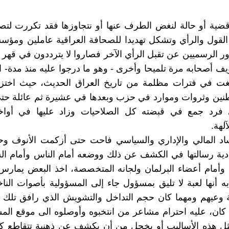
قضية أو حالة لنغض الطرف عنها أو نتجاوزها فقد تكررت لت
القول والرأي وتشكل تهديدا للصحافة العراقية عاملين ومؤ
الرسميين عن تقبل الرأي الآخر فصاروا لا يترددون في قهر
يف أصحابه مرة تلميحا وأخرى - وهو ما درجوا عليه منذ مدة- اس
غت في فترات مظلمة من تاريخ العراق الحديث، حيث اختزل
طنين وثروات وموارد في حزب وبعدها في عشيرة ثم عائلة حت
لى فرد جمع في قبضته كل الصلاحيات وزاد عليها في أواخ
لهة.
ساد المالي والإداري والسياسي فاحت حتى أزكمت الأنوف وح
دية رسالتها في الكشف عن ذلك ووضعه أمام الناس وأمام ال
وأمام أعضاء البرلمان ولجانه المتخصصة، اخذ البعض يمارس
 أنها لعبة لا تليق بمسؤول جاء إلى المسؤولية بأصوات الناخ
وعيهم ومهما كان حجم التداخل والتشويش الذي رافق تلك ال
كان، عليه احترام مشاعر من انتخبوه وأوصلوه الى موقع المس
ثل هذه الأساليب أو يخجل من أن يكشف عن ذهنية تتقاطع كل