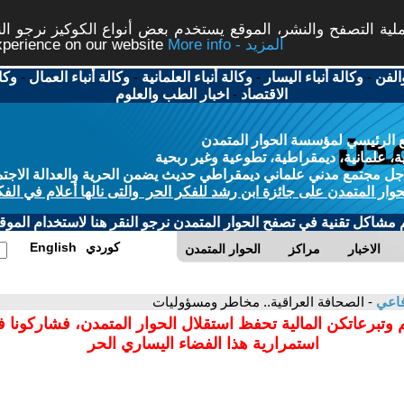
ة التصفح والنشر، الموقع يستخدم بعض أنواع الكوكيز نرجو النق
More info - المزيد
experience on our website
الفن
-
وكالة أنباء اليسار
-
وكالة أنباء العلمانية
-
وكالة أنباء العمال
-
وكا
الاقتصاد
-
اخبار الطب والعلوم
 الرئيسي لمؤسسة الحوار المتمدن
، علمانية، ديمقراطية، تطوعية وغير ربحية
ل مجتمع مدني علماني ديمقراطي حديث يضمن الحرية والعدالة الاجتم
حوار المتمدن على جائزة ابن رشد للفكر الحر والتى نالها أعلام في الفك
م مشاكل تقنية في تصفح الحوار المتمدن نرجو النقر هنا لاستخدام الموقع
كوردي
English
الاخبار
مراكز
الحوار المتمدن
فاعي
- الصحافة العراقية.. مخاطر ومسؤوليات
 وتبرعاتكن المالية تحفظ استقلال الحوار المتمدن، فشاركونا 
استمرارية هذا الفضاء اليساري الحر