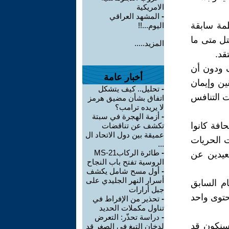
الامريكية
-
المشهد العراقي
ظمة سابقة
اليوم...!!
تل متى ما
المزيد.....
قد.
 ودون أن
أخبار عامة
ين وإيمان
-
تحليل.. كيف يتشكل
ت التنافس
اتفاق بشأن مضيق هرمز
لا يريده ترامب؟
-
أزمة الهجرة في سبتة
افة كانوا
تكشف عن تناقضات
عميقة بين دول الاتحاد ال
ت الحريات
...
-
طائرة الركابMS-21
بعيدين عن
الروسية تفتح باب النجاح
-
أول مسح شامل يكشف
أسرار النهر الجليدي على
ام السابق
جبل أرارات
توى واحد
-
تحذير من الإفراط في
تناول مكملات الحديد
-
دراسة تحذّر: التعرض
فسنكون قد
لدخان التبغ في الصغر قد