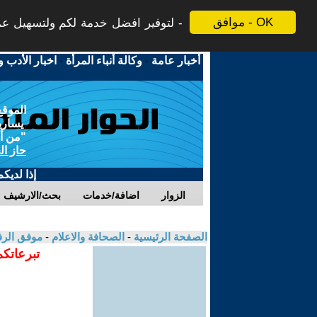
موافق - OK
لتوفير افضل خدمة لكم ولتسهيل عملي
أخبار عامة
-
وكالة أنباء المرأة
-
اخبار الأدب و
الموقع
يسارية
"من أج
حاز ال
إذا لديك
الزوار
اضافة/خدمات
بحث/الارشيف
الصفحة الرئيسية
-
الصحافة والاعلام
-
موفق الر
تبرعاتكم