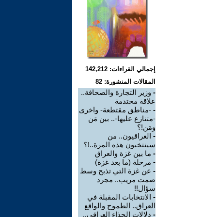
إجمالي القراءات: 142,212
المقالات المنشورة: 82
-
وزير التجارة والصحافة..
علاقة محتدمة
-
-مناطق مقتطعة- واخرى
-متنازع عليها-.. بين مَن
ومَن!؟
-
العراقيون.. من
سينتخبون هذه المرة..!؟
-
ما بين غزة والعراق
-
مرحلة (ما بعد غزة)
-
عن غزة التي تذبح وسط
صمت مريب.. مجرد
سؤال!!
-
الانتخابات المقبلة في
العراق.. الطموح والواقع
-
دلالات الحذاء العراقي..