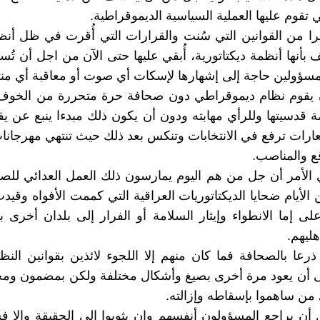
تقوم عليها العملية السياسية الديموقراطية.
يرا من القوانين التي سُنت والقرارات التي أُقرت في ظل أن
بأنها أنظمة ديكتاتورية، أُبقي عليها حتى الآن من اجل أن تُس
مسؤولين حاجة إلى إشهارها لإسكات أي صوت أو معاقبة أي منت
ن يقوم نظام ديموقراطي دون صحافة حرة متحررة من الخوف
ة قدسيتها وللرأي مهابته ودون أن يكون ذلك مبدءا ينبع عن يق
ارات ترفع في الانتخابات وتنكس بعد ذلك حيث تنتهي مهرجانا
ع والمناصب.
الأمر أن جل من هم اليوم يمارسون ذلك العمل العدائي للصح
الأيام ضحايا الديكتاتوريات العراقية التي كممت الأفواه وقيد
لى إما الانطواء وإيثار السلامة أو الفرار إلى بلدان أخرى 
ليهم.
ذرعا بالصحافة فما كان منهم إلا اللجوء لائذين بقوانين النظ
 أن يعود مرة أخرى بصيغ وأشكال مختلفة ولكن بمضمون ومح
من ساهموا بإسقاطه وإزالته.
ل أن يراجع المسؤولون أنفسهم وان يثوبوا إلى الحقيقة وإلا 