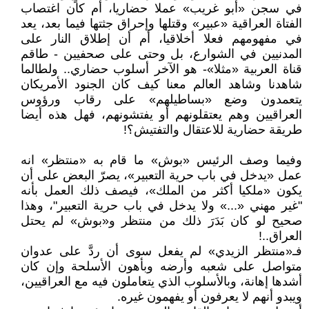
في سجن «أبو غريب» عملا حضاريا، أم كان اغتصاب
الفتاة العراقية «عبير» وقتلها وإحراق جثتها فيما بعد، يعد
في مفهومهم فعلا أخلاقيا، أم أن إطلاق النار على
المدنيين في الشوارع، بل وحتى على صحفيين - طاقم
قناة العربية «مثلا»- هو الآخر أسلوب حضاري.. ولطالما
شاهدنا وشاهد العالم معنا كيف كان الجنود الأمريكان
يتعمدون وضع «بساطيلهم» على رقاب ورؤوس
العراقيين وهم يعتقلونهم أو يفتشونهم، فهل هذه أيضا
طريقة حضارية للاعتقال والتفتيش؟!
وفيما وصف الرئيس «بوش» ما قام به «منتظر» انه
عمل «يدخل في باب حرية التعبير»، يصرّ البعض على أن
يكون «ملكيا أكثر من الملك»، فيصف ذلك العمل بأنه
"غير مهني «...» ولا يدخل في باب حرية التعبير"، وهذا
صحيح لو كان بَدَرَ ذلك من منتظر و«بوش» لم يحتل
العراق..!
فـ«منتظر الزيدي» لم يفعل سوى أن ردَّ على عدوان
متواصل على شعبه وأرضه وبأهون الأسلحة وإن كان
أشدها إهانة، وبالأسلوب الذي يتعاملون فيه مع العراقيين،
ويبدو أنهم لا يعرفون أو يفهمون غيره.