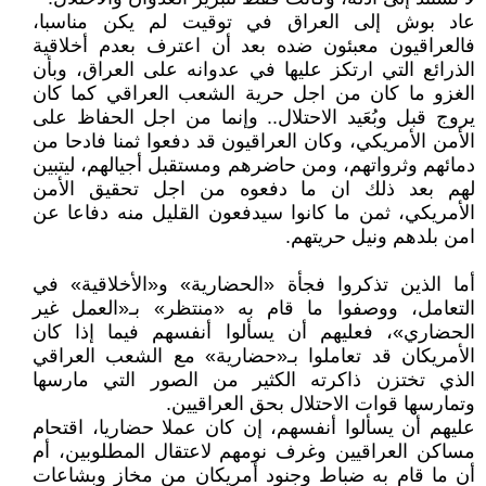
عاد بوش إلى العراق في توقيت لم يكن مناسبا،
فالعراقيون معبئون ضده بعد أن اعترف بعدم أخلاقية
الذرائع التي ارتكز عليها في عدوانه على العراق، وبأن
الغزو ما كان من اجل حرية الشعب العراقي كما كان
يروج قبل وبُعَيد الاحتلال.. وإنما من اجل الحفاظ على
الأمن الأمريكي، وكان العراقيون قد دفعوا ثمنا فادحا من
دمائهم وثرواتهم، ومن حاضرهم ومستقبل أجيالهم، ليتبين
لهم بعد ذلك ان ما دفعوه من اجل تحقيق الأمن
الأمريكي، ثمن ما كانوا سيدفعون القليل منه دفاعا عن
امن بلدهم ونيل حريتهم.
أما الذين تذكروا فجأة «الحضارية» و«الأخلاقية» في
التعامل، ووصفوا ما قام به «منتظر» بـ«العمل غير
الحضاري»، فعليهم أن يسألوا أنفسهم فيما إذا كان
الأمريكان قد تعاملوا بـ«حضارية» مع الشعب العراقي
الذي تختزن ذاكرته الكثير من الصور التي مارسها
وتمارسها قوات الاحتلال بحق العراقيين.
عليهم أن يسألوا أنفسهم، إن كان عملا حضاريا، اقتحام
مساكن العراقيين وغرف نومهم لاعتقال المطلوبين، أم
أن ما قام به ضباط وجنود أمريكان من مخازٍ وبشاعات