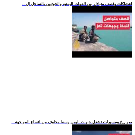
.. اشتباكات وقصف متبادل بين القوات اليمنية والحوثيين بالساحل ال
.. صواريخ ومسيرات تشعل جبهات اليمن وسط مخاوف من اتساع المواجهة