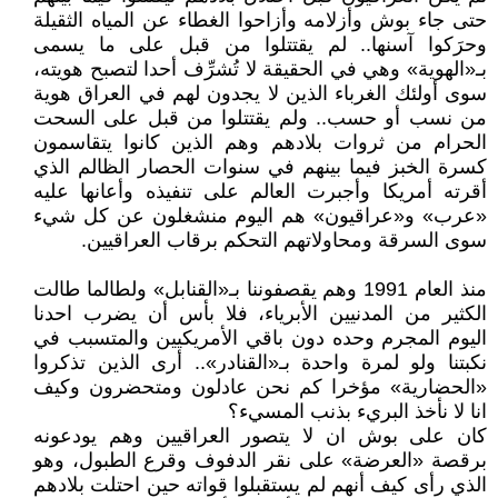
حتى جاء بوش وأزلامه وأزاحوا الغطاء عن المياه الثقيلة
وحرَكوا آسنها.. لم يقتتلوا من قبل على ما يسمى
بـ«الهوية» وهي في الحقيقة لا تُشرِّف أحدا لتصبح هويته،
سوى أولئك الغرباء الذين لا يجدون لهم في العراق هوية
من نسب أو حسب.. ولم يقتتلوا من قبل على السحت
الحرام من ثروات بلادهم وهم الذين كانوا يتقاسمون
كسرة الخبز فيما بينهم في سنوات الحصار الظالم الذي
أقرته أمريكا وأجبرت العالم على تنفيذه وأعانها عليه
«عرب» و«عراقيون» هم اليوم منشغلون عن كل شيء
سوى السرقة ومحاولاتهم التحكم برقاب العراقيين.
منذ العام 1991 وهم يقصفوننا بـ«القنابل» ولطالما طالت
الكثير من المدنيين الأبرياء، فلا بأس أن يضرب احدنا
اليوم المجرم وحده دون باقي الأمريكيين والمتسبب في
نكبتنا ولو لمرة واحدة بـ«القنادر».. أرى الذين تذكروا
«الحضارية» مؤخرا كم نحن عادلون ومتحضرون وكيف
انا لا نأخذ البريء بذنب المسيء؟
كان على بوش ان لا يتصور العراقيين وهم يودعونه
برقصة «العرضة» على نقر الدفوف وقرع الطبول، وهو
الذي رأى كيف أنهم لم يستقبلوا قواته حين احتلت بلادهم