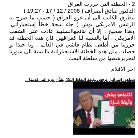
2 - الخطئة التي حررت العراق
الدكتور صادق الصراف ( 2008 / 12 / 17 - 19:27 )
يتطرق الكاتب الى أن غزو العراق ( حسب ما صرح به
الرئيس الامريكي بوش ) جاء نتيجة خطأ إستخباراتي.
وهذا صحيح . إلا أن نتائجهاالسلبية عادت على الشعب
الامريكي . أما بالنسبة لنا كعراقيين فان هذه الخطئة قد
حررتنا من أطغى نظام فاشي في العالم . ويا حبذا لو
حصلت مثل هذه الخطئة الاستخباراتية بالنسبة الى سوريا
لتحريرشعبها من سلطة البعث
اخر الافلام
.. نتنياهو: إسرائيل ترفض وثيقة النقاط الـ15 بشأن غزة التي قدمها