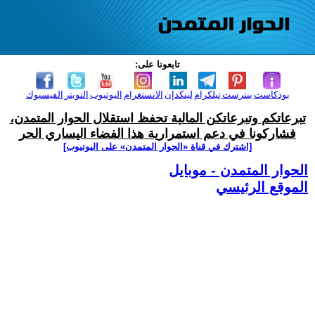
تابعونا على:
بودكاست
بنترست
تيلكرام
لينكدإن
الانستغرام
اليوتيوب
التويتر
الفيسبوك
تبرعاتكم وتبرعاتكن المالية تحفظ استقلال الحوار المتمدن،
فشاركونا في دعم استمرارية هذا الفضاء اليساري الحر
[اشترك في قناة ‫«الحوار المتمدن» على اليوتيوب]
الحوار المتمدن - موبايل
الموقع الرئيسي