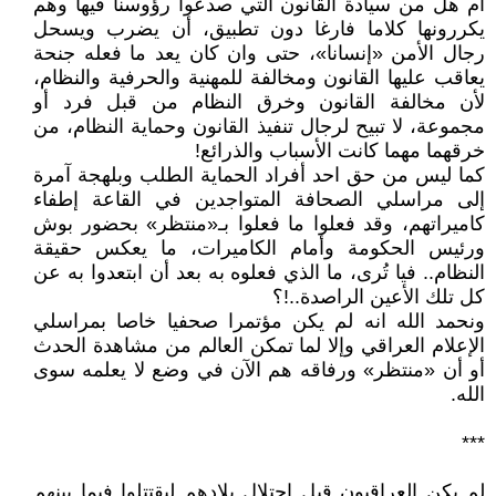
أم هل من سيادة القانون التي صدعوا رؤوسنا فيها وهم
يكررونها كلاما فارغا دون تطبيق، أن يضرب ويسحل
رجال الأمن «إنسانا»، حتى وان كان يعد ما فعله جنحة
يعاقب عليها القانون ومخالفة للمهنية والحرفية والنظام،
لأن مخالفة القانون وخرق النظام من قبل فرد أو
مجموعة، لا تبيح لرجال تنفيذ القانون وحماية النظام، من
خرقهما مهما كانت الأسباب والذرائع!
كما ليس من حق احد أفراد الحماية الطلب وبلهجة آمرة
إلى مراسلي الصحافة المتواجدين في القاعة إطفاء
كاميراتهم، وقد فعلوا ما فعلوا بـ«منتظر» بحضور بوش
ورئيس الحكومة وأمام الكاميرات، ما يعكس حقيقة
النظام.. فيا تُرى، ما الذي فعلوه به بعد أن ابتعدوا به عن
كل تلك الأعين الراصدة..!؟
ونحمد الله انه لم يكن مؤتمرا صحفيا خاصا بمراسلي
الإعلام العراقي وإلا لما تمكن العالم من مشاهدة الحدث
أو أن «منتظر» ورفاقه هم الآن في وضع لا يعلمه سوى
الله.
***
لم يكن العراقيون قبل احتلال بلادهم ليقتتلوا فيما بينهم