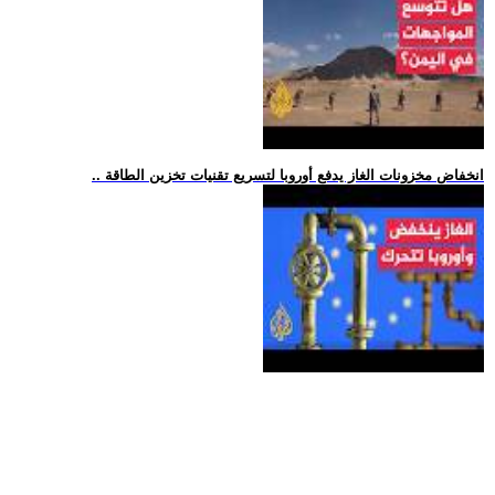
.. انخفاض مخزونات الغاز يدفع أوروبا لتسريع تقنيات تخزين الطاقة