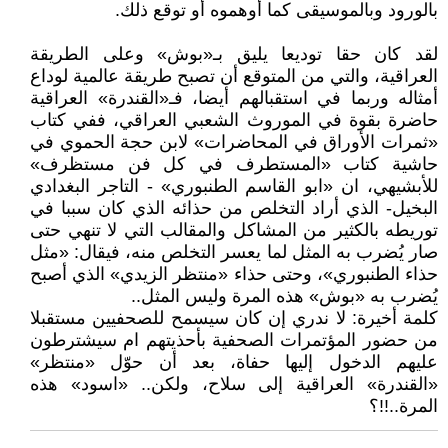
بالورود وبالموسيقى كما أوهموه أو توقع ذلك.
لقد كان حقا توديعا يليق بـ«بوش» وعلى الطريقة
العراقية، والتي من المتوقع أن تصبح طريقة عالمية لوداع
أمثاله وربما في استقبالهم أيضا، فـ«القندرة» العراقية
حاضرة بقوة في الموروث الشعبي العراقي، ففي كتاب
«ثمرات الأوراق في المحاضرات» لابن حجة الحموي في
حاشية كتاب «المستطرف في كل فن مستظرف»
للأبشيهي، ان «ابو القاسم الطنبوري» - التاجر البغدادي
البخيل- الذي أراد التخلص من حذائه الذي كان سببا في
توريطه بالكثير من المشاكل والمقالب التي لا تنهي حتى
صار يُضرب به المثل لما يعسر التخلص منه، فيقال: «مثل
حذاء الطنبوري»، وحتى حذاء «منتظر الزيدي» الذي أصبح
يُضرب به «بوش» هذه المرة وليس المثل..
كلمة أخيرة: لا ندري إن كان سيسمح للصحفيين مستقبلا
من حضور المؤتمرات الصحفية بأحذيتهم ام سيشترطون
عليهم الدخول إليها حفاة، بعد أن حوّل «منتظر»
«القندرة» العراقية إلى سلاح، ولكن.. «اسود» هذه
المرة..!!؟