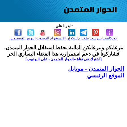
تابعونا على:
بودكاست
بنترست
تيلكرام
لينكدإن
الانستغرام
اليوتيوب
التويتر
الفيسبوك
تبرعاتكم وتبرعاتكن المالية تحفظ استقلال الحوار المتمدن،
فشاركونا في دعم استمرارية هذا الفضاء اليساري الحر
[اشترك في قناة ‫«الحوار المتمدن» على اليوتيوب]
الحوار المتمدن - موبايل
الموقع الرئيسي