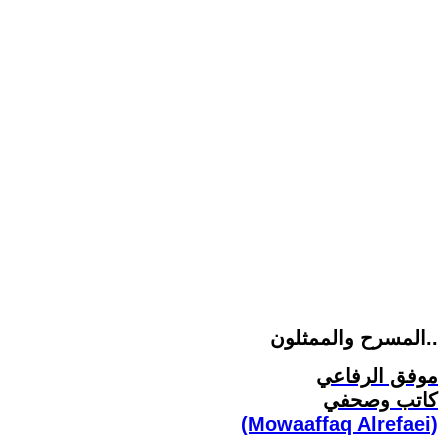
المسرح والممثلون..
موفق الرفاعي
كاتب وصحفي
(Mowaaffaq Alrefaei)