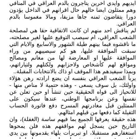
ايديهم وايدي اخرين يتاجرون بالدم العراقي في المنافي
وهم ممثلون ايضا حالهم حال اقرانهم في الداخل يؤدون
دورا يتقاضون ثمنه جاها مزيفا، ومالا مغموسا بالدم
العراقي.
لم يناقش احد منهم ان كانت الاتفاقية حقا هي لمصلحة
الشعب العراقي، ام سيصب التوقيع عليها لغير مصلحته،
ما ناقشوه فيما بينهم طيلة الشهور والاسابيع والايام التي
سبقت الموافقة عليها، هو كم سيصيبهم من وراء
الموافقة عليها او المعارضة لها من مغانم ومصالح
ومواقع لهم كأشخاص ولاحزابهم ولكتلهم ولتياراتهم،
وبمذا سيفيدهم هذا الموقف او ذاك بالانتخابات المقبلة..
يربأ الشعب العراقي بنفسه ان يضع ارادته رهن هؤلاء
واولئك، بل سوف يسعى - وهذه حتمية لا مناص منها -
للانحياز الى قواه الحقيقية حين تنشأ او حين تعلن عن
نفسها وعن برنامجها الوطني، عندها سيكون على
الممثلين قبل مغادرتهم المسرح دفع فاتورة الحساب
الثقيلة كما دفعها من قبلهم امثالهم.
هذه حقيقة يعرفها الجميع بما فيهم ساسة (الغفلة)، وان
التاريخ حين يسجل لهم مواقفهم هذه فلن يمحوها
استغفارهم مستقبلا، او تبريرات بلهاء يقدمونها بين يدي