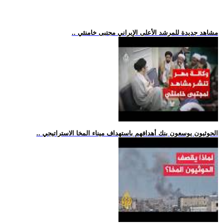
.. مشاهد جديدة للمرشد الأعلى الإيراني مجتبى خامنئي
.. الحوثيون يوسعون بنك أهدافهم باستهداف ميناء المخا الاستراتيجي