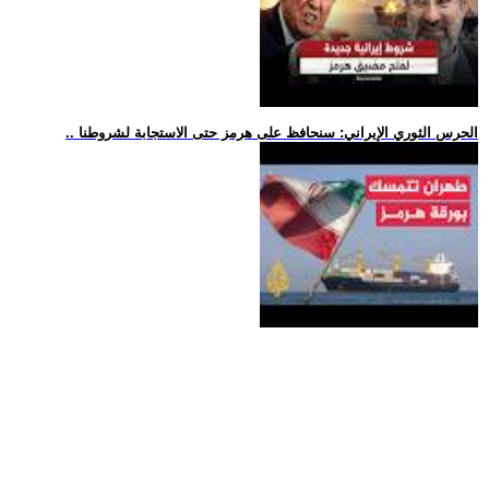
.. الحرس الثوري الإيراني: سنحافظ على هرمز حتى الاستجابة لشروطنا