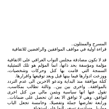
المسرح والممثلون..
قراءة اولية في مواقف الموافقين والرافضين للاتفاقية
قد لا تكون مصادقة مجلس النواب العراقي على الاتفاقية
مؤلمة ومؤسفة بحد ذاتها، انما المؤلم هو تلك التمثيلية
السمجة التي قامت بها كتل وحركات وشخصيات،
ووزعت ادوارها فيما بينها قبل وبعد توقيعها واقرارها.
كتلة موافقة منذ البداية وتدعو الاخرين الى عدم التردد
بالموافقة.. واخرى بين بين.. وثالثة تطالب بمكاسب،
تقول عنها انها سياسية وبثمن مالي من كتل اخرى
لتوافق، وهي لا توافق الا بعد ان تحصل على ضمانات..
ورابعة تعارضها جملة وتفصيلا، وخامسة تجعل الباب
مواربا.. وسادسة تسعى اليها على استحياء.