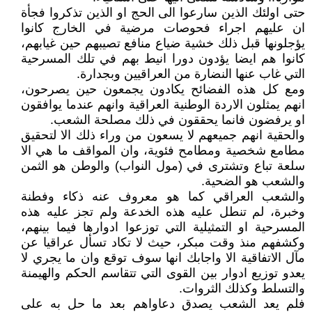
حتى اولئك الذين سارعوا الى الحج او الذين تذكروا فجأة
ان عليهم اجراء فحوصات مرضية في الخارج كانوا
يؤجلونها قبل ذلك خشية ضياع منافع تصيبهم حين غيابهم،
كانوا هم ايضا يؤدون دورا انيط بهم في تلك المسرحية
التي غاب عنها النضارة من العراقيين وبجدارة.
ومع كل هذه الفضائح يكادون يجمعون حين يصرحون،
انهم يمثلون الاردة الوطنية العراقية وانهم عندما يوافقون
او يرفضون فانما يحققون في ذلك مصلحة الشعب.
والحقية انهم جميعهم لا يسعون من وراء ذلك الا لتحقيق
مطامع شخصية ومطامح فئوية، وان المواقف ما هي الا
سلعة تباع وتشترى في (مول النواب) والوطن هو الثمن
والشعب هو الضحية.
والشعب العراقي كما هو معروف عنه ذكاء وفطنة
وخبرة، لم تنطل عليه هذه الخدعة ولم تجز عليه هذه
المسرحية او التمثيلية التي توزعوا ادوارها فيما بينهم،
وكشفهم منذ وقت مبكر، حيث لا تكاد تسأل عراقيا عن
مآل الاتفاقية الا واجابك انها سوف توقع وان ما يجري لا
يعدو توزيع ادوار بين القوى التي تتقاسم الحكم والهيمنة
والتسلط وكذلك الثروات.
فلم يعد الشعب يصدق دعاواهم بعد ما حل به على