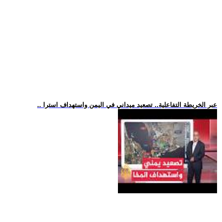
.. عبر الخريطة التفاعلية.. تصعيد ميداني في اليمن واستهداف استرا