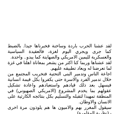
لقد عشنا الحرب باردة وساخنة فخبرناها جيدا. بالضبط
كما جرى ويجري اليوم لغزة، فالعقيدة السياسية
والعسكرية لليمين الامريكي والصهاينة كما يبدو.. واحدة.
لقد عشناها وربما كنا اكثر من يشعر بمعاناة اهلنا في غزة
لما تعرضنا له ويعاد تطبيقه عليهم.
اجاعة الناس وتدمير البنى التحتية فتخريب المجتمع من
خلال تدمير الفرد والاسرة حتى يكفروا بكل قيمة انسانية
فيسهل بعد ذلك قيادهم واستعبادهم واعادة تشكيل
عقولهم بما يخدم المشروع (الامريكي الصهيوني) في
المنطقة تمهيدا لتقبله والتسليم بكل بنتائجه الكارثية على
الانسان والاوطان.
سيقول المغرر بهم والاميون ها هم يلوذون مرة اخرى
بـ(نظرية المؤامرة)..