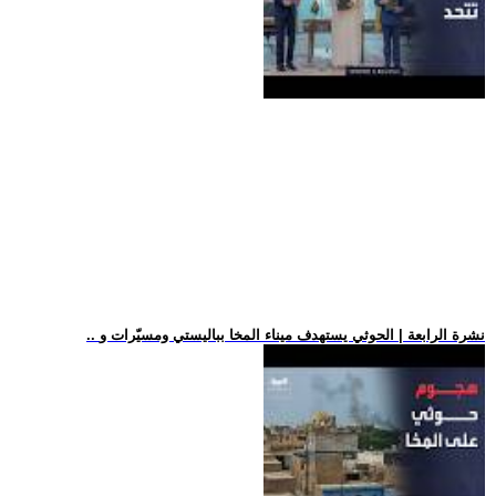
.. نشرة الرابعة | الحوثي يستهدف ميناء المخا بباليستي ومسيّرات و