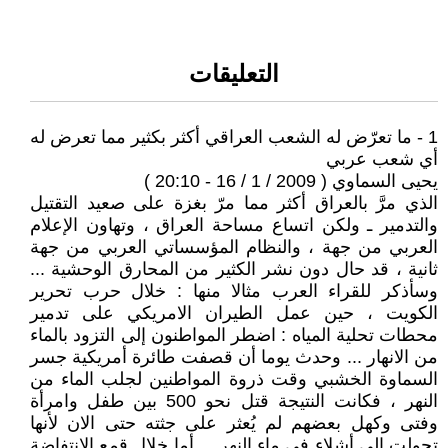
التعليقات
1 - ما تعرّض له الشعب العراقي أكثر بكثير مما تعرض له
أي شعب عربي
يحيى السماوي ( 2009 / 1 / 16 - 20:10 )
الذي مرَّ بالعراق أكثر مما مرّ بغزة على صعيد التقتيل
والتدمير ـ ولكن اتساع مساحة العراق ، وتهاون الإعلام
العربي من جهة ، والنظام المؤسساتي العربي من جهة
ثانية ، قد حال دون نشر الكثير من المحارق الوحشية ...
وسأذكر للقراء العرب مثالا منها : خلال حرب تحرير
الكويت ، حين عمل الطيران الامريكي على تدمير
محطات تحلية المياه : اضطر المواطنون إلى التزود بالماء
من الانهار ... وحدث يوما أن قصفت طائرة أمريكية جسر
السماوة الخشبي وقت ذروة المواطنين لجلب الماء من
النهر ، فكانت النتيجة قتل نحو 500 بين طفل وامرأة
وفتى وكهل بعضهم لم يُعثر على جثته حتى الان لأنها
تحولت إلى أشلاء في ماء النهر ... أما خلال قمع الانتفاضة