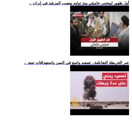
.. أول ظهور لمجتبى خامنئي منذ توليه منصب المرشد في إيران
.. عبر الخريطة التفاعلية.. تصعيد واسع في اليمن واستهدافات تمتد