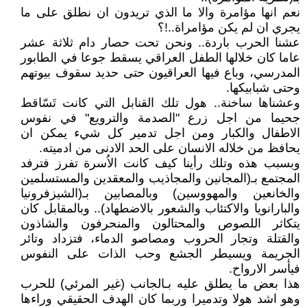
نعم انها مؤامرة والا ما الذي تريدون ان نطلق على ما
يجري ان لم يكن مؤامراة..!؟
عشنا الحرب باردة.. ونحن تحت حصار دام ثلاثة عشر
عاما كان خلالها الطفل العراقي يسقط جوعا في الطابور
المدرسي، وباع فيها العراقيون حتى حديد سقوف بيوتهم
وحتى شبابيكها.
وعشناها ساخنة.. هول تلك القنابل التي كانت تَسّاقط
جحيما من اجل زرع "الصدمة والترويع" في نفوس
الاطفال والكبار ومن اجل تدمير كل شيء يمكن ان
يحافظ من خلاله الانسان على الحد الادنى من ادميته.
وبسبب هذه وتلك رأينا كيف كانت الاُسرة تفرز فترفد
المجتمع بـ(المجانين والمجاذيب والمعقدين والمستسلمين
والخانعين والمهووسين) وبالمصابين بـ(الشيزفرونيا
والبارانويا والاكتئاب والشعور بالاضطهاد).. وبالمقابل كان
يتكاثر اللصوص والمحتالون والمنحرفون والشاذون
والقتلة وتجار الحروب ومصاصو الدماء، فتزداد وتائر
الجريمة ويسيطر الجشع وحب الذات على النفوس
فيأسر الارواح.
هذا بعض ما يطلق عليه بـالجانب (غير المرئي) للحرب
وهو اشد هولا وتدميرا وربما كان الهدف الحقيقي وراءها