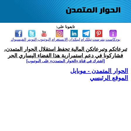
تابعونا على:
بودكاست
بنترست
تيلكرام
لينكدإن
الانستغرام
اليوتيوب
التويتر
الفيسبوك
تبرعاتكم وتبرعاتكن المالية تحفظ استقلال الحوار المتمدن،
فشاركونا في دعم استمرارية هذا الفضاء اليساري الحر
[اشترك في قناة ‫«الحوار المتمدن» على اليوتيوب]
الحوار المتمدن - موبايل
الموقع الرئيسي