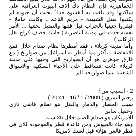
الجماهيرية فإن النظام دكّ الاف البيوت العراقية على
ساكنيها وقد بلغت به القسوة حدا ً بحيث أن جنوده لم
يكتفوا بقتل الشهيدة - مريم الناعم ـ وكانت حاملا -
فبقروا جنينها بالحراب قبل قتلها والتمثيل بجثتها ... الأمر
نفسه حدث في مدينة الناصرية ( حادث قصف كراج نقل
الركاب )
وأما مدينة كربلاء ، فقد أمطرها نظام صدام خلال قمع
الانتفاضة ، بأكثر مما أمطر به اسرائيل من صواريخ ( مع
فارق جوهري هو أن الصواريخ التي وجهها على مدينة
كربلاء كانت تتساقط على الأحياء السكنية والاسواق
الشعبية بينما صواريخه الم
2 - السبب من؟
رحيم السري ( 2009 / 1 / 16 - 20:41 )
سبب الحصار والدمار والقتل هو نظام فاشي نازي
وعميل سابق
للامريكان هو صدام الصنم خلال 35 سنه
وهو جاء بالجيوش ومن قاعدة قطر والموجوده للان في
قطر فالعن هؤلاء قبل لعنتك لامريكا