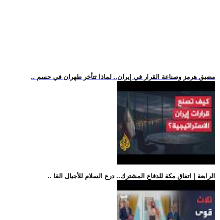
.. مضيق هرمز وصناعة القرار في إيران.. لماذا تتأخر طهران في حسم
.. الرابعة | اتفاق مكة للدفاع المشترك.. درع السلام للأجيال القا