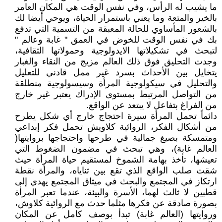
ما يشيب له الرأس، وفي نفس الوقت هي المكان العامر
بالخير والمتعة وما يعني باستمرار الحياة، ويوحي أيضا لك
بالشعور المأساوي للحالة المعبقة من التسمية التي تدفع
بك في نفس الوقت للخوض في العمق " غابة وعالم "
لتبحث في تشكيلاتها الايدولوجية وحمولاتها الثقافية،
وجدت التحليق فوق ذلك العالم مزيج من النقاء والغبار
يتخايل بين الأحداث بسرد غير ممل قادني للتعليل
والتحليل في سيكولوجية المرأة وسيسولوجية منطلقة
من التواصل المرتبط بمستوى الإدراك يعتبر غير خارج
من الفراغ بتفاعل لا يبتعد عن الواقع.
دائماً تحمل المرأة سيرة احتجاج خارج أي شكل يطرح
من أشكال الفكر، الروائية كلاويش تحمل فكر إبداعي
ومتمسكة بصيغ جمالية في طرحها واحتجاجها بروايتها(
العالم غابة)، وهي تبحث في مضمون الضغوط التي
تعيشها، تأخذ بهامة الشموخ لمستقيم حياة المرأة حيث
شقت صلب الواقع الذي تقع بين ثناياه، والمرأة نقطة
ارتكاز في المجتمع والبحث في ميثاق المجتمع يهدي إلى
قطبين لا ثالث لهما، الأسرة والبيئة، عندما تعبر المرأة
بصورة صادقة عن فكرها مثلما حدث مع الروائية كلاوش،
وروايتها (العالم غابة) تبدأ بوصف كامل عن المكان