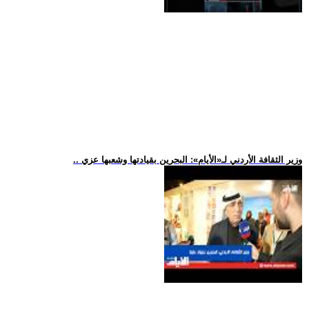
.. وزير الثقافة الأردني لـ«الأيام»: البحرين بقيادتها وشعبها عزي