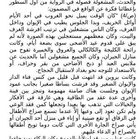
والحدث، المشغولة فصوله في الرواية من أول السطور
بإعطائنا فكرة عن الواقع في المضمون:
(ص/4) "كان الوقت يميل نحو الغروب في أحد الأيام
أوائل الخريف، وبدا الجلوس يطيب في الإيوان وداخل
الغرف، وكان الناس منشغلين في ترتيب افرشة الغرف
والبيت، وكان معظمهم مستعجلين بهذه الصورة لأنه لم
يبق على قدوم عيد الأضحى سوى بضعة أيام، وكانت
رائحة الكليجة والكالكالي والعروق والخميرة تفوح من
منازل الجيران، وكان الجميع مشغولين أما بالحديث عن
ملابس العيد أو ذبح الأضاحي من بقر وخراف، أو
بالاستعداد للتوجه نحو بغداد لاستقبال الحجاج.
وكانت بروين قد انتهت قبل قليل من كنس فناء الدار
والإيوان الصغير وقد فرشت بساطا صغيرا بجانب عمود
الإيوان وجلست هناك صامتة مهمومة وتنجز بين فينة
وأخرى عدة عقد من الطاقية وهي غارقة في الأفكار
والخيالات التي تذهب بها بعيدا وتجعلها كمن فقد الوعي
ولم تكن تعود إلى وعيها إلاَّ عندما تسمع صراخ الأطفال
في الزقاق أو تقع صينية أو إناء في منزل أحد الجيران أو
يأتي صراخ الجارة الأخرى التي كانت دوما توبخ أطفالها
بالصراخ أو الدعاء عليهم.
كانت عينا بروين قد امتلأتا بالدموع وكان البكاء يسد حلقها