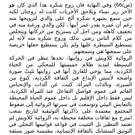
(ص/66) وفي النهاية فان زوج شكره هذا الذي كان هو
الأخر زير نساء ويلاحق الأخريات كانت له زوجتان لكنه
حين سمع بشهرة شكره ألح على والدي لتزويجها منه
رغم أن عمره يقدر عمر أبيها ، لكن والدي ورغبة منه في
تخفيف كاهله ومن اجل أن يستريح من حركاتها ويتخلص
من كلام الناس رضي بذلك وزوج شكره منه لأنه لم
يستطيع السيطرة عليها ولم يكن يستطيع جعلها حريصة
على سمعتها هي وسمعتهم.
الروائية كلاويش في روايتها، نجدها تنظر في الحركة
البسيطة لتبديد ظلام حميميتها للمحكي من الحياة
الكردية، مما يوحي للقارئ أنها في روايتها تثَبِتْ صورة
واضحة لأسس الإبداع في الثقافة الكردية، كنوع من
السيرة، وبالذات المرأة، كتبت عن ألذات والإنحباس
القائم في عموم فواصل التفاعل عند للمرأة الكردية،
ليس فقط داخل الإقليم بل داخل عموم الحياة المحيطة
بالتعايش البيئي وتوسعت في سيرتها الروائية إلى ضغوط
المجتمع معتمدة على ذاكرتها التوثيقية لتاريخ شعب
امتزج مع ثقافات مختلفة محيطة به، الروائية كلاويش لم
تعتمد التنظير بل التثبيت في قواعد قوانيمها التجلي في
التوثيق المتشابك بالثقافة الإنسانية، مقتبسة صور منبثقة