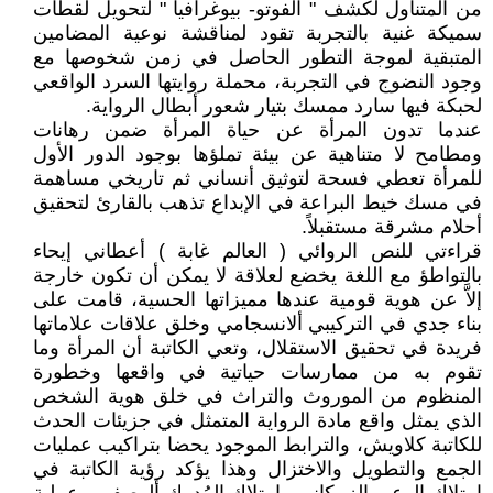
من المتناول لكشف " الفوتو- بيوغرافيا " لتحويل لقطات
سميكة غنية بالتجربة تقود لمناقشة نوعية المضامين
المتبقية لموجة التطور الحاصل في زمن شخوصها مع
وجود النضوج في التجربة، محملة روايتها السرد الواقعي
لحبكة فيها سارد ممسك بتيار شعور أبطال الرواية.
عندما تدون المرأة عن حياة المرأة ضمن رهانات
ومطامح لا متناهية عن بيئة تملؤها بوجود الدور الأول
للمرأة تعطي فسحة لتوثيق أنساني ثم تاريخي مساهمة
في مسك خيط البراعة في الإبداع تذهب بالقارئ لتحقيق
أحلام مشرقة مستقبلاً.
قراءتي للنص الروائي ( العالم غابة ) أعطاني إيحاء
بالتواطؤ مع اللغة يخضع لعلاقة لا يمكن أن تكون خارجة
إلاَّ عن هوية قومية عندها مميزاتها الحسية، قامت على
بناء جدي في التركيبي ألانسجامي وخلق علاقات علاماتها
فريدة في تحقيق الاستقلال، وتعي الكاتبة أن المرأة وما
تقوم به من ممارسات حياتية في واقعها وخطورة
المنظوم من الموروث والتراث في خلق هوية الشخص
الذي يمثل واقع مادة الرواية المتمثل في جزيئات الحدث
للكاتبة كلاويش، والترابط الموجود يحضا بتراكيب عمليات
الجمع والتطويل والاختزال وهذا يؤكد رؤية الكاتبة في