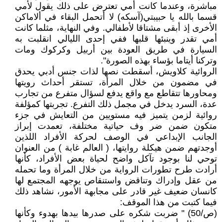
مباشرة، وعندما كانت أمي تعترض على ذلك يقول لأمي
قسما بالله يا حبيبتي(آسكه) لا أتحمل البقاء في ألاماكن
الأخرى إذ أبقى مشتاقا لأطفالي. وفي النهاية، مثلما كانت
أمي تقدر وينبئها قلبها ففي إحدى الليالي انقلبت به
السيارة في طريق العودة بين أربيل وكركوك ومات
وتركنا أيتاما بؤساء بهذه الصورة".
الروائية كلاويش، أسقطت نصها لذات جنس أدبي يحدق
في مضمون من خلال المرأة، تستقر أحداث رويتها
ومحاورها تتقاطع مع واقع يدفع لسؤال متفرع من تجارب
عدة، السرد يدخل في مجمل ذلك التفرع. تجربتها كمؤلفة
روائية لزمن يتميز فيه مستويين من التعايش في جزء
متكون ضمن ضر وف حياتية مختلفة، تعمدت إبراز
الجانب الإبداعي في الوصف لحركة الأفراد اللذين
أوجدتهم ضمن هيكلة روايتها، ( العالم غابة ) من العنوان
توحي لنا بوجود تآكل واضح لحياة بعض الأفراد، كأنها
أرادت طرح تطورات الرواية من خلال المرأة وما تحمله
من عقل وإدراك وتناقض واستنقاص يوجهه المجتمع لها
كانسان ضعيف غير قادر على مجابهة الأمور، نشاهد ذلك
فيما كتبت من هذا الموقف:
(ص/50) " ضربت شكره على صدرها بيدها بهدوء وكأنها