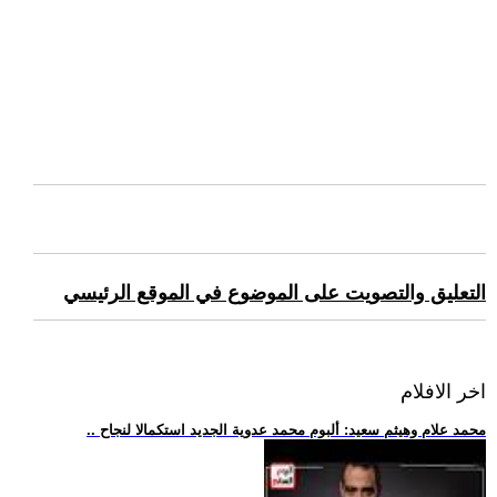
التعليق والتصويت على الموضوع في الموقع الرئيسي
اخر الافلام
.. محمد علام وهيثم سعيد: ألبوم محمد عدوية الجديد استكمالا لنجاح