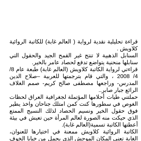
قراءة تحليلية نقدية لرواية ( العالم غابة) للكاتبة الروائية
كلاويش .
السنابل الذهبية لا تنتج غير القمح الجيد والحقول التي
سنابلها منحنية يتواضع تدفع لحصاد عامر بالخير.
قراءتي لرواية الكاتبة كلاويش (العالم غابة) طبعة عام 8/
4/ 2008 ، والتي قام بترجمتها للعربية –صلاح الدين
المدرس- وراجعها مصطفى صالح كريم- صمم الغلاف
الرائع جبار صابر..
حملتني طيات أحلامها المؤتملة لجغرافية العراق لحظات
الغوص في سطورها كنت كمن امتلك جناحان واخذ يطير
فوق حقول الخير ونسيم الحصاد لذلك النسيج الممتع
الذي حيكت منه الصورة لعالم المرأة حين تعيش في بيئة
أعطتها الكاتبة تسمية(العالم غابة).
الكاتبة الروائية كلاويش ممعنة في اختيارها للعنوان،
الغابة تعني المكان الموحش الذي يحمل من خبايا الخوف