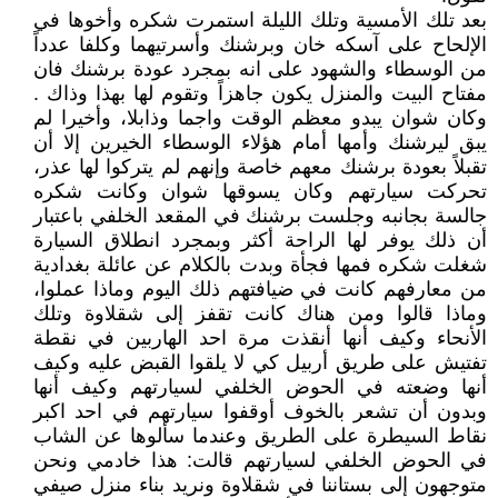
بعد تلك الأمسية وتلك الليلة استمرت شكره وأخوها في
الإلحاح على آسكه خان وبرشنك وأسرتيهما وكلفا عدداً
من الوسطاء والشهود على انه بمجرد عودة برشنك فان
مفتاح البيت والمنزل يكون جاهزاً وتقوم لها بهذا وذاك .
وكان شوان يبدو معظم الوقت واجما وذابلا، وأخيرا لم
يبق ليرشنك وأمها أمام هؤلاء الوسطاء الخيرين إلا أن
تقبلاً بعودة برشنك معهم خاصة وإنهم لم يتركوا لها عذر،
تحركت سيارتهم وكان يسوقها شوان وكانت شكره
جالسة بجانبه وجلست برشنك في المقعد الخلفي باعتبار
أن ذلك يوفر لها الراحة أكثر وبمجرد انطلاق السيارة
شغلت شكره فمها فجأة وبدت بالكلام عن عائلة بغدادية
من معارفهم كانت في ضيافتهم ذلك اليوم وماذا عملوا،
وماذا قالوا ومن هناك كانت تقفز إلى شقلاوة وتلك
الأنحاء وكيف أنها أنقذت مرة احد الهاربين في نقطة
تفتيش على طريق أربيل كي لا يلقوا القبض عليه وكيف
أنها وضعته في الحوض الخلفي لسيارتهم وكيف أنها
وبدون أن تشعر بالخوف أوقفوا سيارتهم في احد اكبر
نقاط السيطرة على الطريق وعندما سألوها عن الشاب
في الحوض الخلفي لسيارتهم قالت: هذا خادمي ونحن
متوجهون إلى بستاننا في شقلاوة ونريد بناء منزل صيفي