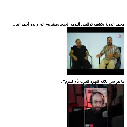
.. محمد عدوية يكشف كواليس ألبومه الجديد ومشروع عن والده أحمد عد
.. ما هو سر علاقة اليهود العرب بأم كلثوم؟