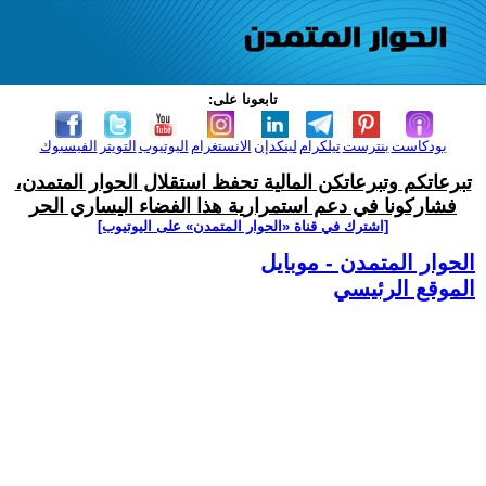
تابعونا على:
بودكاست
بنترست
تيلكرام
لينكدإن
الانستغرام
اليوتيوب
التويتر
الفيسبوك
تبرعاتكم وتبرعاتكن المالية تحفظ استقلال الحوار المتمدن،
فشاركونا في دعم استمرارية هذا الفضاء اليساري الحر
[اشترك في قناة ‫«الحوار المتمدن» على اليوتيوب]
الحوار المتمدن - موبايل
الموقع الرئيسي