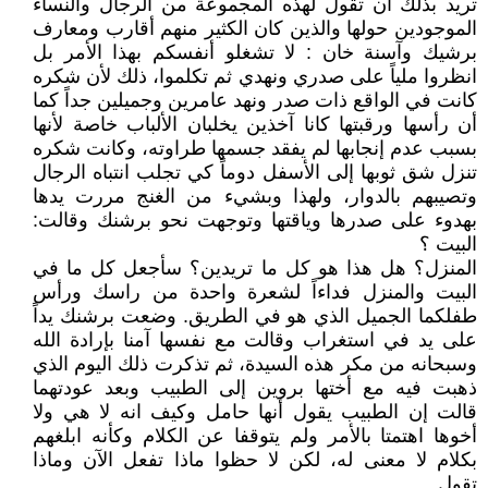
تريد بذلك أن تقول لهذه المجموعة من الرجال والنساء
الموجودين حولها والذين كان الكثير منهم أقارب ومعارف
برشيك وآسنة خان : لا تشغلو أنفسكم بهذا الأمر بل
انظروا ملياً على صدري ونهدي ثم تكلموا، ذلك لأن شكره
كانت في الواقع ذات صدر ونهد عامرين وجميلين جداً كما
أن رأسها ورقبتها كانا آخذين يخلبان الألباب خاصة لأنها
بسبب عدم إنجابها لم يفقد جسمها طراوته، وكانت شكره
تنزل شق ثوبها إلى الأسفل دوماً كي تجلب انتباه الرجال
وتصيبهم بالدوار، ولهذا وبشيء من الغنج مررت يدها
بهدوء على صدرها وياقتها وتوجهت نحو برشنك وقالت:
البيت ؟
المنزل؟ هل هذا هو كل ما تريدين؟ سأجعل كل ما في
البيت والمنزل فداءاً لشعرة واحدة من راسك ورأس
طفلكما الجميل الذي هو في الطريق. وضعت برشنك يداً
على يد في استغراب وقالت مع نفسها آمنا بإرادة الله
وسبحانه من مكر هذه السيدة، ثم تذكرت ذلك اليوم الذي
ذهبت فيه مع أختها بروين إلى الطبيب وبعد عودتهما
قالت إن الطبيب يقول أنها حامل وكيف انه لا هي ولا
أخوها اهتمتا بالأمر ولم يتوقفا عن الكلام وكأنه ابلغهم
بكلام لا معنى له، لكن لا حظوا ماذا تفعل الآن وماذا
تقول.