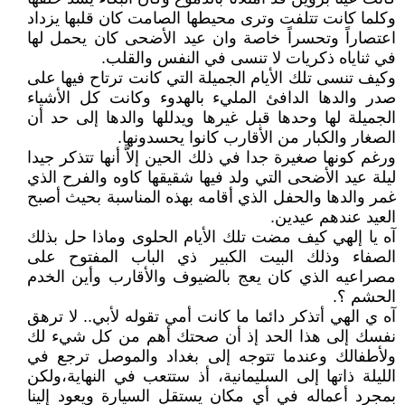
وكلما كانت تتلفت وترى محيطها الصامت كان قلبها يزداد
اعتصاراً وتحسراً خاصة وان عيد الأضحى كان يحمل لها
في ثناياه ذكريات لا تنسى في النفس والقلب.
وكيف تنسى تلك الأيام الجميلة التي كانت ترتاح فيها على
صدر والدها الدافئ المليء بالهدوء وكانت كل الأشياء
الجميلة لها وحدها قبل غيرها ويدللها والدها إلى حد أن
الصغار والكبار من الأقارب كانوا يحسدونها.
ورغم كونها صغيرة جدا في ذلك الحين إلاَّ أنها تتذكر جيدا
ليلة عيد الأضحى التي ولد فيها شقيقها كاوه والفرح الذي
غمر والدها والحفل الذي أقامه بهذه المناسبة بحيث أصبح
العيد عندهم عيدين.
آه يا إلهي كيف مضت تلك الأيام الحلوى وماذا حل بذلك
الصفاء وذلك البيت الكبير ذي الباب المفتوح على
مصراعيه الذي كان يعج بالضيوف والأقارب وأين الخدم
الحشم ؟.
آه ي الهي أتذكر دائما ما كانت أمي تقوله لأبي.. لا ترهق
نفسك إلى هذا الحد إذ أن صحتك أهم من كل شيء لك
ولأطفالك وعندما تتوجه إلى بغداد والموصل ترجع في
الليلة ذاتها إلى السليمانية، أذ ستتعب في النهاية،ولكن
بمجرد أعماله في أي مكان يستقل السيارة ويعود إلينا