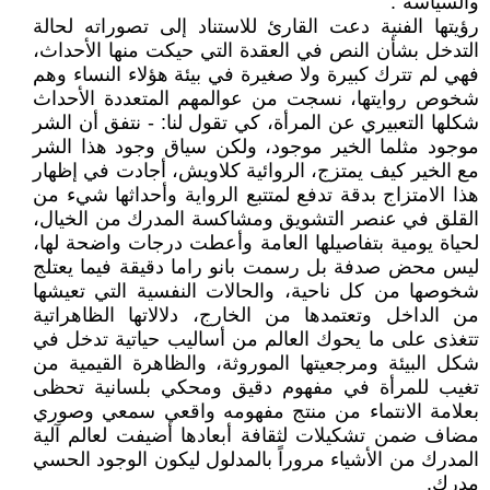
والسياسة".
رؤيتها الفنية دعت القارئ للاستناد إلى تصوراته لحالة
التدخل بشأن النص في العقدة التي حيكت منها الأحداث،
فهي لم تترك كبيرة ولا صغيرة في بيئة هؤلاء النساء وهم
شخوص روايتها، نسجت من عوالمهم المتعددة الأحداث
شكلها التعبيري عن المرأة، كي تقول لنا: - نتفق أن الشر
موجود مثلما الخير موجود، ولكن سياق وجود هذا الشر
مع الخير كيف يمتزج، الروائية كلاويش، أجادت في إظهار
هذا الامتزاج بدقة تدفع لمتتبع الرواية وأحداثها شيء من
القلق في عنصر التشويق ومشاكسة المدرك من الخيال،
لحياة يومية بتفاصيلها العامة وأعطت درجات واضحة لها،
ليس محض صدفة بل رسمت بانو راما دقيقة فيما يعتلج
شخوصها من كل ناحية، والحالات النفسية التي تعيشها
من الداخل وتعتمدها من الخارج، دلالاتها الظاهراتية
تتغذى على ما يحوك العالم من أساليب حياتية تدخل في
شكل البيئة ومرجعيتها الموروثة، والظاهرة القيمية من
تغيب للمرأة في مفهوم دقيق ومحكي بلسانية تحظى
بعلامة الانتماء من منتج مفهومه واقعي سمعي وصوري
مضاف ضمن تشكيلات لثقافة أبعادها أضيفت لعالم آلية
المدرك من الأشياء مروراً بالمدلول ليكون الوجود الحسي
مدرك.