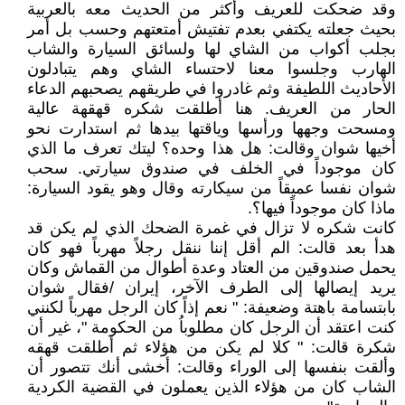
وقد ضحكت للعريف وأكثر من الحديث معه بالعربية
بحيث جعلته يكتفي بعدم تفتيش أمتعتهم وحسب بل أمر
بجلب أكواب من الشاي لها ولسائق السيارة والشاب
الهارب وجلسوا معنا لاحتساء الشاي وهم يتبادلون
الأحاديث اللطيفة وثم غادروا في طريقهم يصحبهم الدعاء
الحار من العريف. هنا أطلقت شكره قهقهة عالية
ومسحت وجهها ورأسها وياقتها بيدها ثم استدارت نحو
أخيها شوان وقالت: هل هذا وحده؟ ليتك تعرف ما الذي
كان موجوداً في الخلف في صندوق سيارتي. سحب
شوان نفسا عميقاً من سيكارته وقال وهو يقود السيارة:
ماذا كان موجوداً فيها؟.
كانت شكره لا تزال في غمرة الضحك الذي لم يكن قد
هدأ بعد قالت: الم أقل إننا ننقل رجلاً مهرباً فهو كان
يحمل صندوقين من العتاد وعدة أطوال من القماش وكان
يريد إيصالها إلى الطرف الآخر، إيران /فقال شوان
بابتسامة باهتة وضعيفة: " نعم إذاً كان الرجل مهرباً لكنني
كنت اعتقد أن الرجل كان مطلوباُ من الحكومة "، غير أن
شكرة قالت: " كلا لم يكن من هؤلاء ثم أطلقت قهقه
وألقت بنفسها إلى الوراء وقالت: أخشى أنك تتصور أن
الشاب كان من هؤلاء الذين يعملون في القضية الكردية