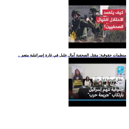
.. منظمات حقوقية: مقتل الصحفية آمال خليل في غارة إسرائيلية متعم