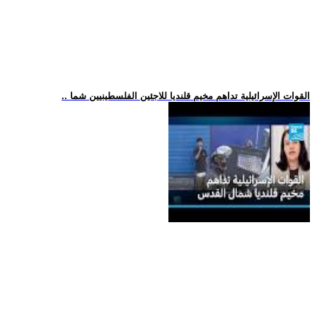
.. القوات الإسرائيلية تداهم مخيم قلنديا للاجئين الفلسطينيين شما