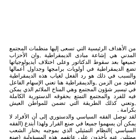
من الأهداف الرئيسية التي تسعى إليها منظمات المجتمع
المدني هي إشاعة مبادى الديمقراطية ,وان الأحزاب
جميعها بعد سقوط الدكتاتور وعلى اختلاف أيديولوجياتها
تضع الديمقراطية في أولويات برامجها وجداول أعمالها
والسبب في ذلك هو رد الفعل لغياب هذه الديمقراطية
لعقود من الزمن ,والديمقراطية هنا تعني الإسهام الفاعل
في تيسير شؤون المجتمع وهي المناخ الملائم الذي يمكن
فيه للفرد والمجتمع التمتع بحقوقه الدستورية الكاملة
,وتعني كذلك الطريقة التي تضمن للمواطن العيش
بكرامة .
لقد توصل الفقه السياسي والدستوري إلى أن الأفراد لا
يمكن أن يسهموا جميعا في صنع القرار ولهذا أبتدع (الفقه
السياسي )النظام التمثيلي الذي بموجبه يختار الشعب
ممثلين عنه يأخذون على عاتقهم هذه المسؤولية (صنع