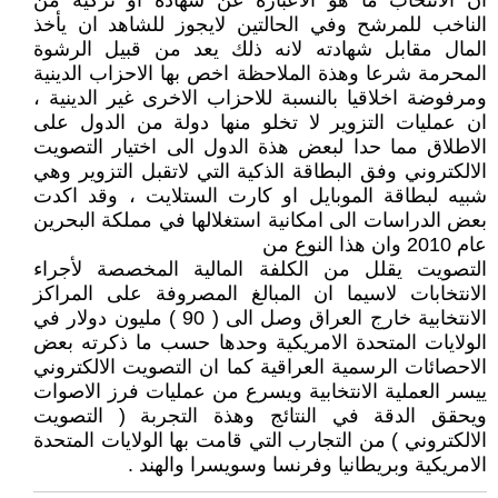
ان الانتخاب ما هو الاعبارة عن شهادة او تزكية من
الناخب للمرشح وفي الحالتين لايجوز للشاهد ان يأخذ
المال مقابل شهادته لانه ذلك يعد من قبيل الرشوة
المحرمة شرعا وهذة الملاحظة اخص بها الاحزاب الدينية
ومرفوضة اخلاقيا بالنسبة للاحزاب الاخرى غير الدينية ،
ان عمليات التزوير لا تخلو منها دولة من الدول على
الاطلاق مما حدا لبعض هذة الدول الى اختيار التصويت
الالكتروني وفق البطاقة الذكية التي لاتقبل التزوير وهي
شبيه لبطاقة الموبايل او كارت الستلايت ، وقد اكدت
بعض الدراسات الى امكانية استغلالها في مملكة البحرين
عام 2010 وان هذا النوع من
التصويت يقلل من الكلفة المالية المخصصة لأجراء
الانتخابات لاسيما ان المبالغ المصروفة على المراكز
الانتخابية خارج العراق وصل الى ( 90 ) مليون دولار في
الولايات المتحدة الامريكية وحدها حسب ما ذكرته بعض
الاحصائات الرسمية العراقية كما ان التصويت الالكتروني
ييسر العملية الانتخابية ويسرع من عمليات فرز الاصوات
ويحقق الدقة في النتائج وهذة التجربة ( التصويت
الالكتروني ) من التجارب التي قامت بها الولايات المتحدة
الامريكية وبريطانيا وفرنسا وسويسرا والهند .