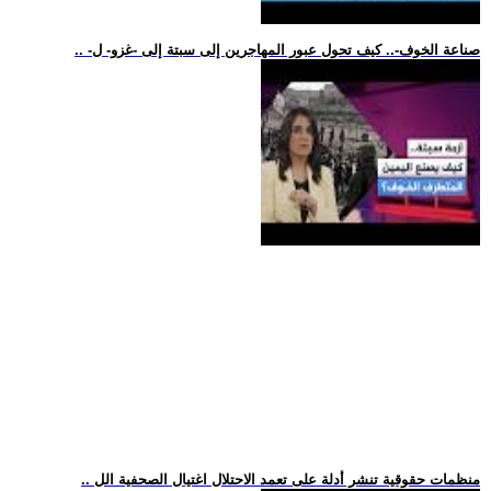
.. -صناعة الخوف-.. كيف تحول عبور المهاجرين إلى سبتة إلى -غزو- ل
.. منظمات حقوقية تنشر أدلة على تعمد الاحتلال اغتيال الصحفية الل