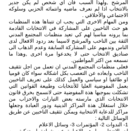
المرشح ,ولهذا السبب فان أي شخص لم يكن جدير
بالانتخاب اذا لم نعرف ماضيه وانتمائه الحزبي وسلوكه
الاجتماعي والأخلاقي .
ومن المهام الاخرى التي يجب ان تتبناها هذه المنظمات
هو حث الناخبين على المشاركة في الانتخابات القادمة
بما يرونه مناسبا لهم كي تعيد منظمات المجتمع المدني
الثقة بين الناخب والمرشح لاسيما بعد ردود الافعال لدى
الناس وندمهم على المشاركة السابقة وعدم الذهاب الى
صناديق الانتخاب حتى لا يخدعوا مرة اخرى ,وهذا ما
نسمعه من اكثر المواطنين.
فعلى منظمات المجتمع المدني ان تعمل من اجل تثقيف
الناخب وابعاده عن التعصب بكل اشكاله سواء كان قوميا
او طائفيا او سياسي والعمل كذلك على تعريف الناخبين
بعمل المفوضية العليا للأنتخابات وطبيعة القوانين التي
تشكلت بموجبها هذة المفوضية حتى لانسمح بخرق قانون
الانتخابات الذي مارسته بعض التيارات والاحزاب من
خلال استغلال هذة المراكز الدينية ودور العبادة وجعلها
مراكز للدعاية الانتخابية ويمكن تثقيف الناخبين عن طريق
الوسائل التالية :
1- الندوات 2- المؤتمرات 3- وسائل الاعلام