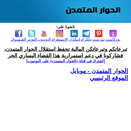
تابعونا على:
بودكاست
بنترست
تيلكرام
لينكدإن
الانستغرام
اليوتيوب
التويتر
الفيسبوك
تبرعاتكم وتبرعاتكن المالية تحفظ استقلال الحوار المتمدن،
فشاركونا في دعم استمرارية هذا الفضاء اليساري الحر
[اشترك في قناة ‫«الحوار المتمدن» على اليوتيوب]
الحوار المتمدن - موبايل
الموقع الرئيسي