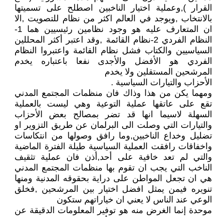
القرار ),وعملية اختيار الناخبين اصطلح على تسميتها
بالانتخاب ,ويوجد في العالم اكثر من نظام للتصويت ,الا
ان المتعارف عليه هو وجود نظامين رئيسيين هما 1-
النظام الفردي 2-نظام القائمة ,وقد اعتبر أكثر المحللين
السياسيين والكتاب فشل نظام القائمة واعتبروا النظام
الفردي هو الأفضل والأجدى نفعا باعتباره يخدم
المرشحين المستقلين ولا يخدم
الأحزاب والتيارات السياسية .
ومهما يكن من هذا وذاك فان منظمات المجتمع المدني
تقع على عاتقها عملية التوعية وهي ليست بالعملية
السهلة لاسيما انها قد تضر بمصالح بعض الأحزاب
والتيارات التي وصلت الى البرلمان عن طريق التزوير او
تضليل وخداع الناخبين,وما رافق وصولها من انتكاسات
واخفاقات رافقت العملية السياسية طيلة الفترة الماضية
والتي لم تعد خافية على أحد,أذن فان عملية تثقيف
الناخب التي يجب ان تقوم بها منظمات المجتمع المدني
هي ان تجعل المواطن على دراية بحقوقه المدنية ومنها
تنويره فيمن يمثل افضل اختيار بين المرشحين ,فخلق
الوعي عند الناس لا يعني ان خياراتهم ستكون
موحدة إنما الغرض منه هو توفير المعلومات الدقيقة عن