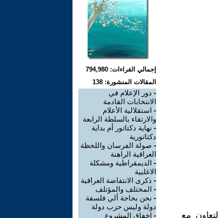
إجمالي القراءات: 794,980
المقالات المنشورة: 138
-
دور الإعلام في
الانتخابات القادمة
-
استقلالية الأعلام
والارتقاء بالسلطة الرابعة
-
نهاية دكتاتور أم بداية
دكتاتورية
-
صولة الفرسان واللحظة
العراقية الراهنة
-
الديمقراطية ومشكلة
الاغلبية
-
ذكرى الانتفاضة العراقية
-
المختلف والمؤتلف
-
نحن بحاجة ألي فلسفة
دولة وليس حزب دولة
لتعاون مع
-
إخفاق المشروع