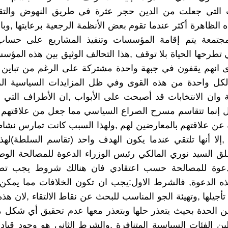
 التي جعلت من الدين حجر عثرة في طريق النهوض والتق
الظاهرة أكثر عندما تقوم بعض الأنظمة الرجعية برعايتها ,وبال
جتمعة يتم إقامة المؤسسات وتنفيذ المشاريع على حساب
 تطرحها الحياة بلا توقف ,هذا التحالف الوثيق بين هذه المؤسس
ى انهم يقفون في جبهة واحدة مشتركة على الرغم من تباين 
لكل واحدة من هذه القوى وفي ظل المزايدات السياسية الر
ة وان الانتخابات قد أصبحت على الأبواب ,ان الأطراف التي 
ال إنما تتقاسم مسرح الصراع السياسي مما جعل من علاقتهم 
 عن علاقتهم بالمعارضين لهم ,ولهذا السبب كانت تمارس نشا
إلا أنها تلتقي عندما يكون الهدف واحد (تقاسم السلطة)لهذ
لق السيد نوري المالكي رئيس الوزراء الدعوة للمصالحة الوط
عوة للمصالحة حسب اعتقادي فان هنالك شروط يجب تطب
ه الدعوة, فالشرط الاول:يجب ان تكون الخلافات مما يمكن ت
أجيلها ,وتهيئة الجو المناسب للبحث عن نقاط الالتقاء ,لان هذه
ن الحدة بحيث يتعذر حلها وبتعذر معها عدم تحقيق أي شكل 
بن الفئات السياسية المتنافرة ,والشرط الثاني هو وجود قيا