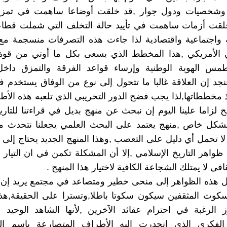
شخصيات ودول جوار ,قد خلقت أوضاعا ساهمت في تمزيق
لقت أزمات ساهمت في تأييد حالة التخلف التي شملت قطاع
ة واجتماعية واقتصادية لذا جاءت هذه التصرفات منسجمة م
ي الأمريكي ,هذا المخطط الذي يسعى بكل ما أوتي من قو
س الهوية الوطنية وإرساء قواعد الفرقة والتمزق داخل
نجد إن العلاقة غالبا ما تتحول إلى نوع من الوفاق يستخدم في
يذ مخططاتها,لذا يجب فضح الدور التخريبي الذي تلعبه هذه الأ
ح لزاما علينا اليوم إن نبحث عن منهج بديل في قراءتنا للتاري
لشكل خاص ,منهج يعتمد على البحث العلمي يجعلنا نتحدث مع
ا تحمل أي دليل على التعصب ,وهذا المنهج الجديد يحتاج إلى مت
واهر التاريخ الإسلامي ,إلا أن المشكلة تكمن في ان التيار 
افي لا يمتلك الشجاعة الكافية لاختيار هذا المنهج .
 هذه الظواهر إلى منحى خطير ومتصاعد في مجتمع يريد إن ي
كوت المثقفين سيكون سكوتا باطلا,وتسترا على الحقيقة,هذه
ز الرغبة في احترام عقائد الآخرين ,لأنها الشاهد الوحيد
الفكري الذي انحدرت إليه الأطراف المتصارعة باسم ال