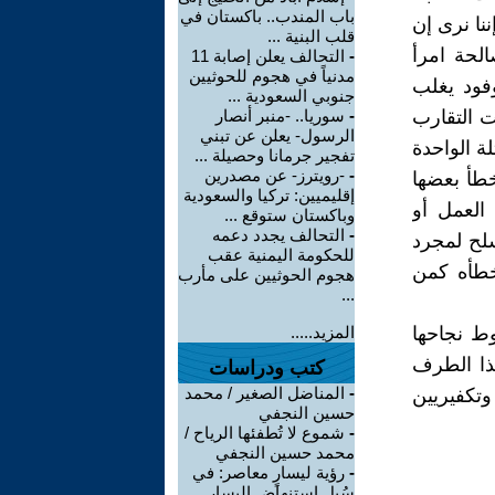
باب المندب.. باكستان في
نا نرى إن
قلب البنية ...
لحة امرأ
-
التحالف يعلن إصابة 11
مدنياً في هجوم للحوثيين
فود يغلب
جنوبي السعودية ...
 التقارب
-
سوريا.. -منبر أنصار
الرسول- يعلن عن تبني
ة الواحدة
تفجير جرمانا وحصيلة ...
-
-رويترز- عن مصدرين
خطأ بعضها
إقليميين: تركيا والسعودية
العمل أو
وباكستان ستوقع ...
-
التحالف يجدد دعمه
لح لمجرد
للحكومة اليمنية عقب
خطأه كمن
هجوم الحوثيين على مأرب
...
ط نجاحها
المزيد.....
ذا الطرف
كتب ودراسات
-
المناضل الصغير / محمد
تكفيريين
حسين النجفي
-
شموع لا تُطفئها الرياح /
محمد حسين النجفي
-
رؤية ليسارٍ معاصر: في
سُبل استنهاض اليسار