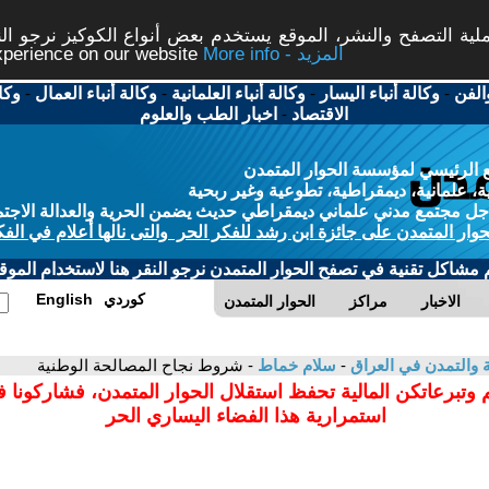
ة التصفح والنشر، الموقع يستخدم بعض أنواع الكوكيز نرجو النق
More info - المزيد
experience on our website
الفن
-
وكالة أنباء اليسار
-
وكالة أنباء العلمانية
-
وكالة أنباء العمال
-
وكا
الاقتصاد
-
اخبار الطب والعلوم
 الرئيسي لمؤسسة الحوار المتمدن
، علمانية، ديمقراطية، تطوعية وغير ربحية
ل مجتمع مدني علماني ديمقراطي حديث يضمن الحرية والعدالة الاجتم
حوار المتمدن على جائزة ابن رشد للفكر الحر والتى نالها أعلام في الفك
م مشاكل تقنية في تصفح الحوار المتمدن نرجو النقر هنا لاستخدام الموقع
كوردي
English
الاخبار
مراكز
الحوار المتمدن
ية والتمدن في العراق
-
سلام خماط
- شروط نجاح المصالحة الوطنية
 وتبرعاتكن المالية تحفظ استقلال الحوار المتمدن، فشاركونا 
استمرارية هذا الفضاء اليساري الحر