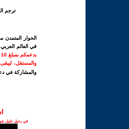
ترجم ال
الحوار المتمدن م
في العالم العربي
ب
والمستقل، ليبقى ص
والمشاركة في دع
ا‫
في رحيل جليل شهبا