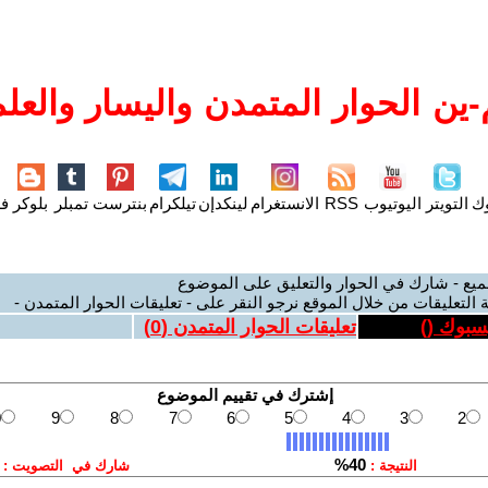
ين الحوار المتمدن واليسار والعلم
وك
التويتر
اليوتيوب
RSS
الانستغرام
لينكدإن
تيلكرام
بنترست
تمبلر
بلوكر
فل
ميع - شارك في الحوار والتعليق على الموضوع
 التعليقات من خلال الموقع نرجو النقر على - تعليقات الحوار المتمدن -
يسبوك (
)
تعليقات الحوار المتمدن (
0
)