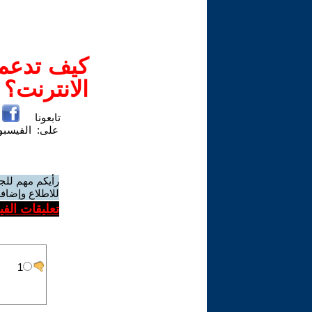
كيف تدعم-
الانترنت؟
تابعونا
على:
الفيسب
رأيكم مهم للج
للاطلاع وإضافة
تعليقات الف