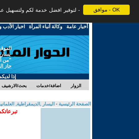
موافق - OK
لتوفير افضل خدمة لكم ولتسهيل عملي
أخبار عامة
-
وكالة أنباء المرأة
-
اخبار الأدب و
الموقع
يسارية
"من أج
حاز ال
إذا لديك
الزوار
اضافة/خدمات
بحث/الارشيف
الصفحة الرئيسية
-
اليسار ,الديمقراطية, العلمان
تبرعاتكم