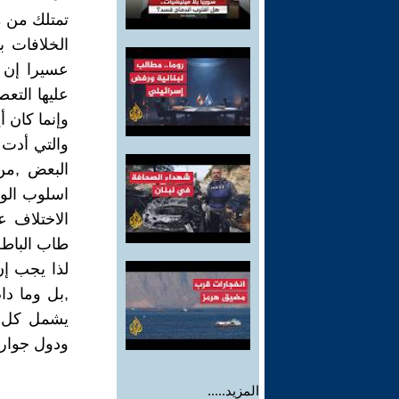
تمتلك من مس
الخلافات 
عسيرا إن 
عليها التع
وإنما كان أ
والتي أدت 
البعض ,من
اسلوب الوص
الاختلاف 
طاب الباطل
لذا يجب إ
,بل وما د
يشمل كل أع
ودول جوار 
المزيد.....