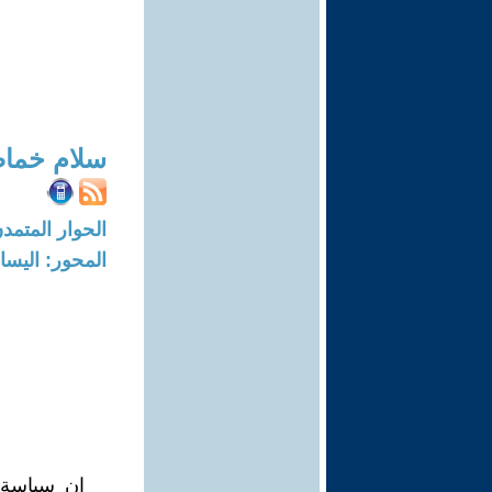
سلام خما
الحوار المتمدن-العدد: 2281 - 08
المحور: اليسار
ان سياسة ا