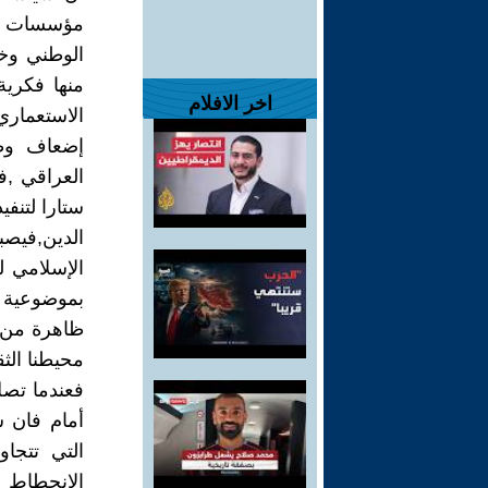
مؤسسات و
الوطني وخ
منها فكري
اخر الافلام
الاستعمار
إضعاف وطم
العراقي ,ف
ستارا لتنف
الدين,فيصب
الإسلامي 
بموضوعية ل
ظاهرة من ظ
محيطنا الثق
فعندما تصل
أمام فان س
التي تتجاو
الانحطاط 