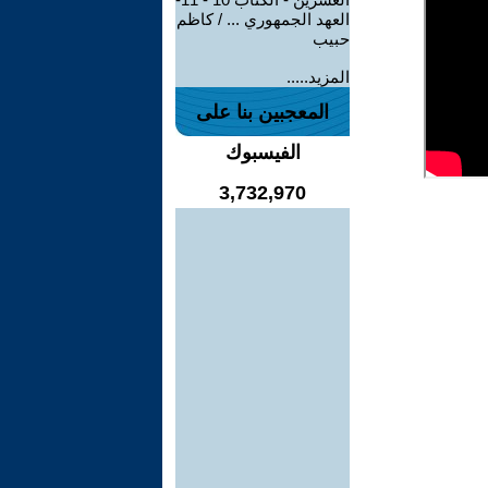
العهد الجمهوري ... / كاظم
حبيب
المزيد.....
المعجبين بنا على
الفيسبوك
3,732,970