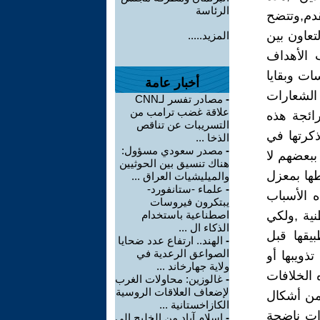
الرئاسة
دم,وتتضح
تعاون بين
المزيد.....
 الأهداف
ات وبقايا
أخبار عامة
الشعارات
-
مصادر تفسر لـCNN
علاقة غضب ترامب من
ائجة هذه
التسريبات عن تناقص
ذكرتها في
الذخا ...
-
مصدر سعودي مسؤول:
ببعضهم لا
هناك تنسيق بين الحوثيين
طها بمعزل
والميليشيات العراق ...
-
علماء -ستانفورد-
ه الأسباب
يبتكرون فيروسات
نية ,ولكي
اصطناعية باستخدام
الذكاء ال ...
يقها قبل
-
الهند.. ارتفاع عدد ضحايا
الصواعق الرعدية في
ذويبها أو
ولاية جهارخاند ...
 الخلافات
-
غالوزين: محاولات الغرب
لإضعاف العلاقات الروسية
من أشكال
الكازاخستانية ...
دات ناضجة
-
إسلام آباد من الخليج إلى