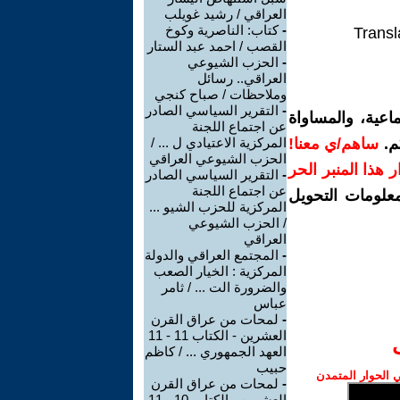
العراقي / رشيد غويلب
-
كتاب: الناصرية وكوخ
Transl
القصب / احمد عبد الستار
-
الحزب الشيوعي
العراقي.. رسائل
وملاحظات / صباح كنجي
-
التقرير السياسي الصادر
اعية، والمساواة
عن اجتماع اللجنة
م.
ساهم/ي معنا!
المركزية الاعتيادي ل ... /
الحزب الشيوعي العراقي
رار هذا المنبر الحر
-
التقرير السياسي الصادر
عن اجتماع اللجنة
معلومات التحويل
المركزية للحزب الشيو ...
/ الحزب الشيوعي
العراقي
-
المجتمع العراقي والدولة
المركزية : الخيار الصعب
والضرورة الت ... / ثامر
عباس
-
لمحات من عراق القرن
العشرين - الكتاب 11 - 11
العهد الجمهوري ... / كاظم
حبيب
الحوار المتمدن
-
لمحات من عراق القرن
العشرين - الكتاب 10 - 11-