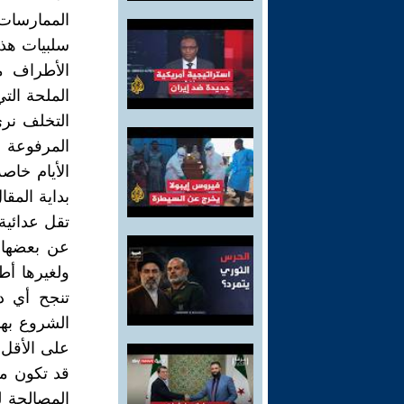
الممارسات
سلبيات هذه 
الأطراف م
الملحة التي
التخلف نر
المرفوعة 
الأيام خاص
بداية المق
تقل عدائية
عن بعضها ,
ولغيرها أط
تنجح أي د
الشروع بهذ
على الأقل ت
قد تكون م
المصالحة ل