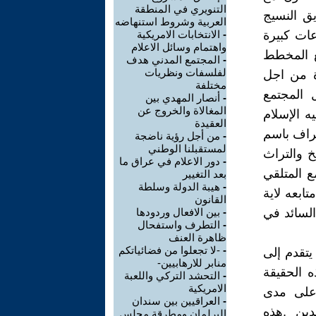
التنويري في المنطقة
 النسيج
العربية وشروط استنهاضه
ات كبيرة
-
الانتخابات الامريكية
واهتمام وسائل الاعلام
ع المخطط
-
المجتمع المدني هدف
لفلسفات ونظريات
ة من اجل
مختلفة
 المجتمع
-
أنصار المهدي بين
المغالاة والخروج عن
ه الإسلام
العقيدة
طراف باسم
-
من أجل رؤية ناضجة
لمستقبلنا الوطني
خ والتراث
-
دور الاعلام في عراق ما
 المتلقي
بعد التغيير
-
هيبة الدولة وسلطة
ابعه لاية
القانون
السائد في
-
بين الافعال وردودها
-
التطرف واستفحال
ظاهرة العنف
-
-لا تجعلوا من فضائياتكم
تقدم إلى
منابر للارهابيين-
 الحقيقة
-
التحشد التركي واللعبة
الامريكية
 على مدى
-
العراقيين بين سندان
دين ,هذه
البرلمان ومطرقة مجلس