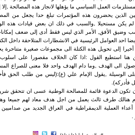
تلزمات العمل السياسي ما يؤهلها لانجاز هذه المصالحة ,إلا إن
بين الذين يحضرون هذه المؤتمرات تبلغ حدا يجعل من المصا
لم يكن مستحيلا ,والسبب في ذلك ان بعض قيادات هذه الو
صب وضيق الأفق, الأمر الذي ليس فقط أدى إلى ضعف إمكانات
يضا احد العوامل الرئيسية في الانشطارات المتلاحقة داخل الكتل
أخيرا إلى تحويل هذه الكتلة الى مجموعات صغيرة متناحرة ي
 هنا استطيع القول :اذا كان الخلاف مقصورا على اسلوب 
ول الى الهدف ,وما دام الهدف واحد فلا معنى للصراع المس
على الوسيلة ,يقول الإمام علي (ع):(ليس من طلب الحق فأ
 فأدركه).
ن تكون الدعوة قائمة للمصالحة الوطنية عسى ان تتحقق شرو
ام هنالك طرف ثالث يعمل من اجل هدف معاد لهم جميعا وه
داء العملية الديمقراطية في العراق الجديد من صداميين و
.
#سلام_خماط (هاشتاغ)