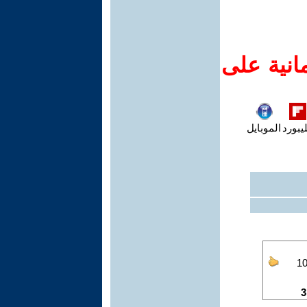
انية على
يبورد
الموبايل