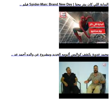
.. فيلم Spider-Man: Brand New Day | البداية اللي كان بيتر محتا
.. محمد عدوية يكشف كواليس ألبومه الجديد ومشروع عن والده أحمد عد