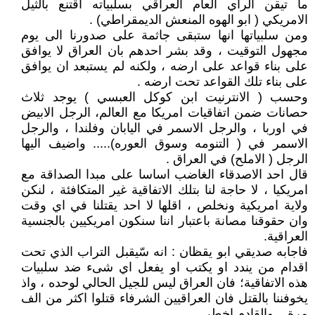
ما تيقن الراي العام العراقي بسلبياته اقتنع بالثيل
الامريكي ( ابو الهوه المنعش الديمقراطي) .
ومن سلبياتها انها ستبقى جاثمة على صدورنا الى يوم
مجهول التوقيت ، وقد بشر احدهم بان العراق لا يوافق
على بناء قواعد على ارضه ، ولكنه لم يستبعد ان يوافق
على بناء تلك القواعد تحت ارضه .
وحسب ( الانترنيت ابن كوكل العبسي ) يوجد ثلاث
حصانات ضمن اتفاقيات امريكا مع العالم، الرجل الابيض
في اوربا ، والرجل الاسمر في اليابان وفلندا ، والرجل
الاسمر في ( التنومه وسوق العوره)..... واضيف اليها
الرجل ( الاملح) في العراق .
قال احد الاصدقاء الغاضب اساسا على مبدا الصداقة مع
امريكيا ، لا حاجة لنا بتلك الاتفاقية غير المتكافئة ، لنكن
ولاية امريكية ونخلص ، اقلها لا احد يقتلنا في اي وقت
وان حقوقنا مصانة باعتبار اننا سنكون امريكيين بالجنسية
العراقية.
فاجابه صديقي ابو يقظان : انه سّيقبل التراب الذي تحت
اقدام من يندد او يكتب او يفعل اي شىء ضد سلبيات
هذه الاتفاقية؛ فان العراق ليس للجيل الحالي لوحده ، واذ
يخوفننا بالقتل فان العراقيين الشرفاء قتلوا اكثر من الف
مرة .. والقادم اخطر.