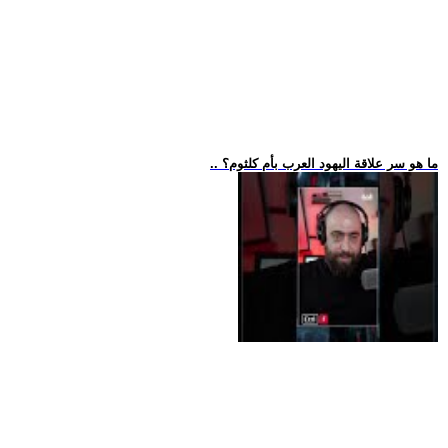
.. ما هو سر علاقة اليهود العرب بأم كلثوم؟