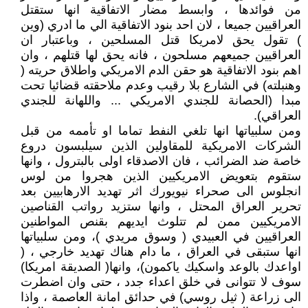
من فوائدها ، وابسط مضار الاتفاقية انها ستقتل
العراقيين جميعا ، لان احد بنود الاتفاقية الي ما ادري (وين
) تقول يحق لامريكا قتل المسلحين ، وباعتبار ان
العراقيين جميعهم مسلحون ، فانه يحق لها قتلهم ، وان
اهم بنود الاتفاقية هو حقن الدم الامريكي واطلاق حريته (
وهنبلته) في الشارع بلا رقيب وعدم ملاحقته قضائيا تحت
مبدا (الحصانة للجندي الامريكي ... واللهانة للجندي
العراقي).
ومن سلبياتها انها تلغي النفط تماما او تأممه من قبل
الشركات الامريكية للمقاولين الذين سيلبسون دروع
خاصة ضد الضرائب ، فان الاصدقاء اولى بالبترول ، وانها
ستقوم بتعويض الامريكيين الذين هجروا من لوس
انجلوس الى صحراء نيويورك اثر تهديد الارهابيين بعد
تحرير العراق المحتل ، وانها ستزيد رواتب القناصين
الامريكيين ممن لم تتلوث ايديهم بقنص المواطنين
العراقيين في العبيدي ( وسوق مريدي )، ومن سلبياتها
انها ستبقى في العراق ، ما دام هناك تهديد خارجي ، (
اواعدك بالوعد واسكيك ياكمون)، وانها( الصديقة امريكا)
سوف لا تتوانى في خلق اعداء جدد ، حتى وان اضطرت
الى زراعة ( ثيل روسي) في حدائق امانة العاصمة ، واذا