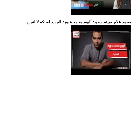
.. محمد علام وهيثم سعيد: ألبوم محمد عدوية الجديد استكمالا لنجاح