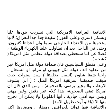
الاتفاقية العراقية الامريكية التي تسربت بنودها علنا
وبشكل (سري وعلى الفور ) مفيدة جدا جدا للعراق؛ لانها
ستحمينا من الاعتداء الخارجي سيما وان اعدائنا كثيرون،
وحتى في الداخل بعد ان تطاولت علينا الكهرباء الوطنية ،
فضلا عن اننا سنحظى بصداقة دولة عظمى مثل امريكا (
كشخه ) .
وعلى منطق السياسيين فان صداقة دولة مثل امريكا خير
من عداوة الف دولة مثل جيبوتي او تنزانيا او السنغال ،
واحنا شفنا شلون (انلعب بخلقتنا ) ست سنوات حيث
طبقت صديقتنا المرتقبة امريكا المثل : ( الي يشوف
الارهاب والتهجير يرضى بالصخونة) ، ومن الذي قال ان
امريكا تعني الصخونة، هذا كلام غير دقيق وغير مهني
وليس فيه ادنى حيادية ، انها انفلونزا ولا يمكن ان تخرج
منها الا (بافلو آوت طويل الامد) .
والاتفاقية فيها فوائد للعراقيين ومضار ، ومضارها اكثر