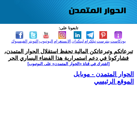
تابعونا على:
بودكاست
بنترست
تيلكرام
لينكدإن
الانستغرام
اليوتيوب
التويتر
الفيسبوك
تبرعاتكم وتبرعاتكن المالية تحفظ استقلال الحوار المتمدن،
فشاركونا في دعم استمرارية هذا الفضاء اليساري الحر
[اشترك في قناة ‫«الحوار المتمدن» على اليوتيوب]
الحوار المتمدن - موبايل
الموقع الرئيسي