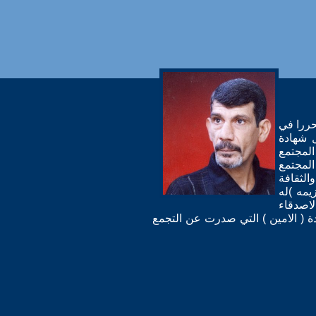
لفزيون كمحررا في
 / وفصل من العمل -;- لاسباب سياسية بتاريخ 1994 يحمل شهادة
لمجتمع
المجتمع
الثقافة
يمه )له
اصدقاء
ة ( الامين ) التي صدرت عن التجمع