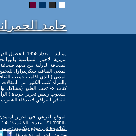
حامد الحمران
الصحافة الدولية من معهد صحافة
المدني الثقافية سكرتيراول للتج
المدني ) الذي اقامته جمعية الثق
والمراة كتب الكثير من المقالات 
كتاب -;- تحت الطبع (مشاكل واش
الشعوب رئيس تحرير جريدة ( الرأي 
الثقافي العراقي لاصدقاء الشعوب
الموقع الفرعي في الحوار المتمدن: ps://www.ahewar.org/m.asp?i=758
Author ID - معرف الكاتب-ة: 758
الكاتب-ة في موقع ويكيبيديا: حامد 
#حامد_الحمراني (هاشتاغ)