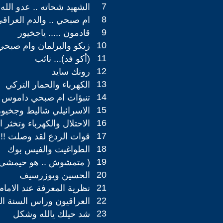
7
الشهيد شحاته .. عدو الله
8
ام صبحي .. والدم العراق
9
قادمون ..... ياجخيور
10
زيكو والبرلمان وام صبحي
11
(أكو فد)... نائب
12
رونك سايد
13
الكهرباء والحمار التركي
14
تنبؤات ام صبحي داموس
15
الاسرائيلي شاليط وجخيور
16
الاحتلال والكهرباء وتخثر ا
17
قوات الردع لقد وصلت !!!
18
الطواغيت والفيس بوك
19
( متمشوش .. هو حيمشي 
20
الحسين ويوزرسيف
21
نظرية المعرفة عند الاما
22
العراقيون وراس السنة ال
23
شد حيلك يالله وشكل