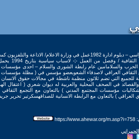
ي
مواليد -;- بغداد 1958 التحصيل الدراسي – دبلوم ادارة 1982عمل في وزارة الاعلام/ الاذاعة والت
مديرية الاخبار السياسية والبرامج الثقافية
 الحرب والسلامامين عام رابطة الشورى والسلام – احدى مؤسسات ا
مع الثقافي العراقي لاصدقاء الشعوبعضو مؤسس في ( مظلة مؤسسات 
افة للجميع التي تضم ثلاثون منظمة ناشطة في مجالات حقوق الانسان و
والقصائد في الصحف المحلية والعربية له ديوان شعري ( اعتقال الهز
كاليات مؤسسات المجتمع المدني ) بالتعاون مع التجمع الثقافي ل
العراقي ) بالتعاون مع الرابطة الانسانية للصداقهسكرتير تحرير جريد
htt
الحمراني