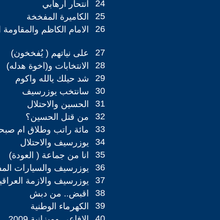
24
انتحار ارهابي
25
الكاميرة المفخخة
26
الامام الكاظم والمقاومة ا
27
على نياتهم ( يُفخخون)
28
الانتخابات و(اخوة هدله)
29
شد حيلك يالله واكوم
30
سانتخب يوزرسيف
31
الحسين والاحتلال
32
من قتل الحسين؟
33
مائة راتب وطلاق ام صبح
34
يوزرسيف والاحتلال
35
انا من جماعة ( العودة)
36
يوزرسيف والسيارات الم
37
يوزرسيف والازمة العراقي
38
اقبض.. من دبش
39
الكهرماء الوطنية
40
الافاعي وميزانية 2009