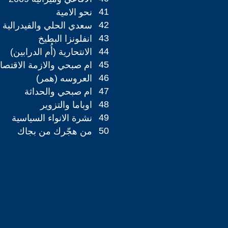
41
نحو الامية
42
سعدي الحلي والفيدرالية
43
انفلونزا البطيخ
44
الانتحارية (أُم الدرابين)
45
ام صبحي والازمة الاقتصاد
46
العروسه (همر)
47
ام صبحي والحداثة
48
اوباما والتزوير
49
نشرة الانواء السياسية
50
من هجّرك من بجاك