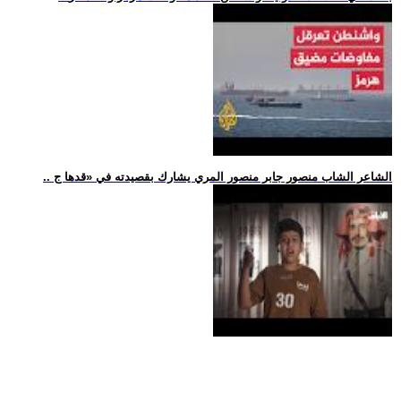
.. الشاعر الشاب منصور جابر منصور المري يشارك بقصيدته في «قدها ج