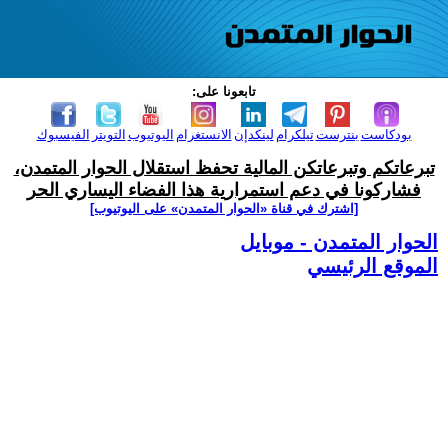
تابعونا على:
بودكاست
بنترست
تيلكرام
لينكدإن
الانستغرام
اليوتيوب
التويتر
الفيسبوك
تبرعاتكم وتبرعاتكن المالية تحفظ استقلال الحوار المتمدن،
فشاركونا في دعم استمرارية هذا الفضاء اليساري الحر
[اشترك في قناة ‫«الحوار المتمدن» على اليوتيوب]
الحوار المتمدن - موبايل
الموقع الرئيسي