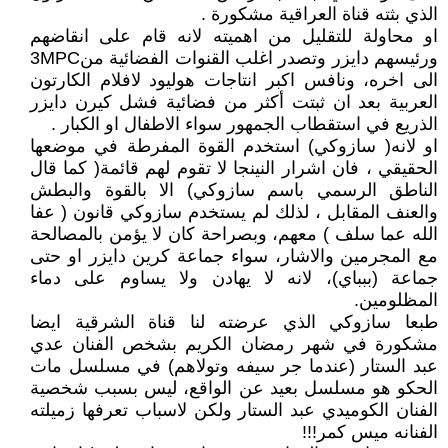
الذي بثته قناة العراقية مشكورة .
او محاولة للتقليل من اهميته لانه قام على انقاضهم
ورئيسهم دايزر وتصدر اغلب القنوات الفضائية من3MPC
الى اخره، ونافس اكبر انتاجات هوليود لافلام الكارتون
العربية بعد ان ثبتت أكثر من فضائية فشل كيرن دايزر
الذريع في استقطاب الجمهور سواء الاطفال او الكبار .
او لانه( سازوكي) استخدم القوة المفرطة في موضعها
الحقيقي ، فان اشرار النينجا لا تقوم لهم قائمة( كما قال
الناطق الرسمي باسم سازوكي) الا بالقوة والبطش
والعنف المقابل ، لذلك لم يستخدم سازوكي قانون ( عفا
الله عما سلف ) معهم، وبصراحة كان لا يؤمن بالمصالحة
مع المجرمين والاشار، سواء جماعة كرين دايزر او حتى
جماعة (ببباي)، لانه لا يهادن ولا يساوم على دماء
المظلومين.
طبعا سازوكي الذي عرضته لنا قناة الشرقية ايضا
مشكورة في شهر رمضان الكريم بشخص الفنان عدي
عبد الستار (عندما جر سيفه وتولاهم) في مسلسل مات
الحكو هو مسلسل بعيد عن الواقع، ليس بسبب شخصية
الفنان الكوميدي عبد الستار ولكن لاسباب تعرفها زميلته
الفنانه ميس كمر!!!