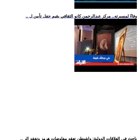
.. وفاءً لمسيرته.. مركز عبدالرحمن كانو الثقافي يقيم حفل تأبين ل
.. باحث في العلاقات الدولية: واشنطن تعقد مفاوضات هرمز وتفقد الر