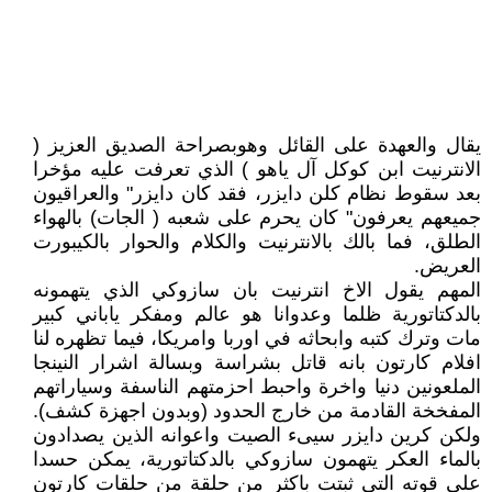
يقال والعهدة على القائل وهوبصراحة الصديق العزيز (
الانترنيت ابن كوكل آل ياهو ) الذي تعرفت عليه مؤخرا
بعد سقوط نظام كلن دايزر، فقد كان دايزر" والعراقيون
جميعهم يعرفون" كان يحرم على شعبه ( الجات) بالهواء
الطلق، فما بالك بالانترنيت والكلام والحوار بالكيبورت
العريض.
المهم يقول الاخ انترنيت بان سازوكي الذي يتهمونه
بالدكتاتورية ظلما وعدوانا هو عالم ومفكر ياباني كبير
مات وترك كتبه وابحاثه في اوربا وامريكا، فيما تظهره لنا
افلام كارتون بانه قاتل بشراسة وبسالة اشرار النينجا
الملعونين دنيا واخرة واحبط احزمتهم الناسفة وسياراتهم
المفخخة القادمة من خارج الحدود (وبدون اجهزة كشف).
ولكن كرين دايزر سيىء الصيت واعوانه الذين يصدادون
بالماء العكر يتهمون سازوكي بالدكتاتورية، يمكن حسدا
على قوته التي ثبتت باكثر من حلقة من حلقات كارتون