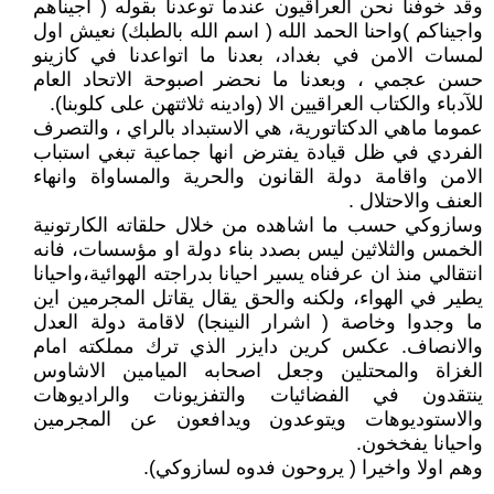
وقد خوفنا نحن العراقيون عندما توعدنا بقوله ( اجيناهم
واجيناكم )واحنا الحمد الله ( اسم الله بالطبك) نعيش اول
لمسات الامن في بغداد، بعدنا ما اتواعدنا في كازينو
حسن عجمي ، وبعدنا ما نحضر اصبوحة الاتحاد العام
للآدباء والكتاب العراقيين الا (وادينه ثلاثتهن على كلوبنا).
عموما ماهي الدكتاتورية، هي الاستبداد بالراي ، والتصرف
الفردي في ظل قيادة يفترض انها جماعية تبغي استباب
الامن واقامة دولة القانون والحرية والمساواة وانهاء
العنف والاحتلال .
وسازوكي حسب ما اشاهده من خلال حلقاته الكارتونية
الخمس والثلاثين ليس بصدد بناء دولة او مؤسسات، فانه
انتقالي منذ ان عرفناه يسير احيانا بدراجته الهوائية،واحيانا
يطير في الهواء، ولكنه والحق يقال يقاتل المجرمين اين
ما وجدوا وخاصة ( اشرار النينجا) لاقامة دولة العدل
والانصاف. عكس كرين دايزر الذي ترك مملكته امام
الغزاة والمحتلين وجعل اصحابه الميامين الاشاوس
ينتقدون في الفضائيات والتفزيونات والراديوهات
والاستوديوهات ويتوعدون ويدافعون عن المجرمين
واحيانا يفخخون.
وهم اولا واخيرا ( يروحون فدوه لسازوكي).