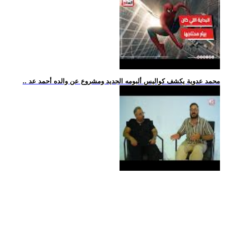
.. محمد عدوية يكشف كواليس ألبومه الجديد ومشروع عن والده أحمد عد