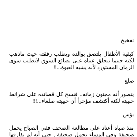
تفخيخ
كبقية الأطفال يلتصق بوالده ويطلب رفقته حيث ماذهب
لكنه حينما تبحلق عيناه على بضائع السوق لايطلب سوى
الرمان المستورد لأنه يشبه العبوة...!!
صلع
يتصور أنه مجنون زمانه.. فنسج كل قصائده على شرائط
حبيبته لكنه أكتشف مؤخرأ أن حبيبته صلعاء...!!!
بؤس
منذ صباه أعتاد على مطالعة الصحف ففي الصباح يحمل
صحيفة وفي المساء يحمل صحيفة , حتى أنه لم يفارقها