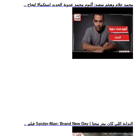
.. محمد علام وهيثم سعيد: ألبوم محمد عدوية الجديد استكمالا لنجاح
.. فيلم Spider-Man: Brand New Day | البداية اللي كان بيتر محتا