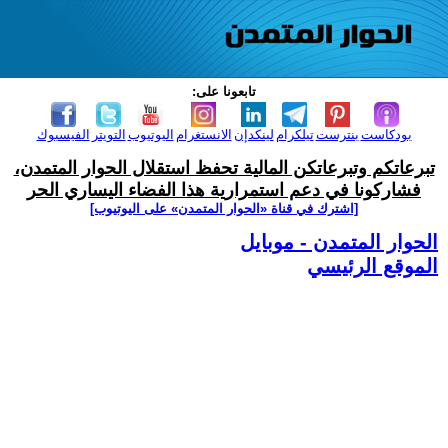
تابعونا على:
بودكاست
بنترست
تيلكرام
لينكدإن
الانستغرام
اليوتيوب
التويتر
الفيسبوك
تبرعاتكم وتبرعاتكن المالية تحفظ استقلال الحوار المتمدن،
فشاركونا في دعم استمرارية هذا الفضاء اليساري الحر
[اشترك في قناة ‫«الحوار المتمدن» على اليوتيوب]
الحوار المتمدن - موبايل
الموقع الرئيسي