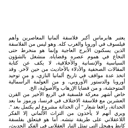
يعتبر هابرماس أكبر فلاسفة ألمانيا المعاصرين وأهم
فيلسوف في أوروبا والغرب كله. وهو ليس من الفلاسفة
الذين يسكنون الأبرج العاجية وإنما هو منخرط حتى
النخاع في هموم عصره وقضاياه. منشغل بالشؤون
السياسية والإنسانية والأخلاقية، لا يكف عن كتابة
المقالات الصحفية والأدلاء بالأحاديث من حين لآخر. وقد
اتخذ عدة مواقف في تاريخ ألمانيا النازي، و من توحيد
أوروبا والدستور الأوروبي، و من العولمة الرأسمالية
المتوحشة، و من قضايا الإرهاب والأصولية، الخ.
خاض أشهر معركة فلسفية في الربع الأخير من القرن
العشرين مع فلاسفة الاختلاف في فرنسا، ورموز ما بعد
الحداثة، رافعا شعار " أن الحداثة مشروع لم يكتمل بعد ".
ويري أنهم لا يأخذون من التراث الألماني إلا الفكر
اللاعقلاني على طريقة نيتشه. أما هو فيتعلق بفلسفة
كانط وهيجل التي تمثل التيار العقلاني في الفكر الحديث،