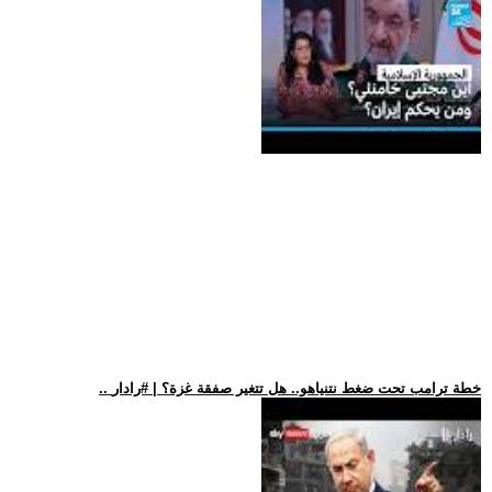
.. خطة ترامب تحت ضغط نتنياهو.. هل تتغير صفقة غزة؟ | #رادار