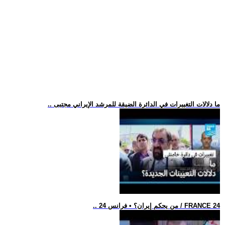
.. ما دلالات التغييرات في الدائرة الضيقة للمرشد الإيراني مجتبى
.. من يحكم إيران؟ • فرانس 24 / FRANCE 24