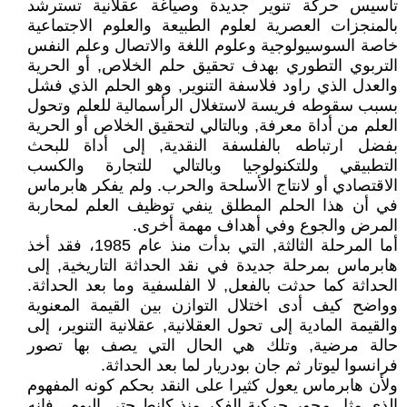
تأسيس حركة تنوير جديدة وصياغة عقلانية تسترشد
بالمنجزات العصرية لعلوم الطبيعة والعلوم الاجتماعية
خاصة السوسيولوجية وعلوم اللغة والاتصال وعلم النفس
التربوي التطوري بهدف تحقيق حلم الخلاص, أو الحرية
والعدل الذي راود فلاسفة التنوير, وهو الحلم الذي فشل
بسبب سقوطه فريسة لاستغلال الرأسمالية للعلم وتحول
العلم من أداة معرفة, وبالتالي لتحقيق الخلاص أو الحرية
بفضل ارتباطه بالفلسفة النقدية, إلى أداة للبحث
التطبيقي وللتكنولوجيا وبالتالي للتجارة والكسب
الاقتصادي أو لانتاج الأسلحة والحرب. ولم يفكر هابرماس
في أن هذا الحلم المطلق ينفي توظيف العلم لمحاربة
المرض والجوع وفي أهداف مهمة أخرى.
أما المرحلة الثالثة, التي بدأت منذ عام 1985، فقد أخذ
هابرماس بمرحلة جديدة في نقد الحداثة التاريخية, إلى
الحداثة كما حدثت بالفعل, لا الفلسفية وما بعد الحداثة.
وواضح كيف أدى اختلال التوازن بين القيمة المعنوية
والقيمة المادية إلى تحول العقلانية, عقلانية التنوير، إلى
حالة مرضية, وتلك هي الحال التي يصف بها تصور
فرانسوا ليوتار ثم جان بودريار لما بعد الحداثة.
ولأن هابرماس يعول كثيرا على النقد بحكم كونه المفهوم
الذي مثل محور حركية الفكر منذ كانط حتى اليوم , فإنه