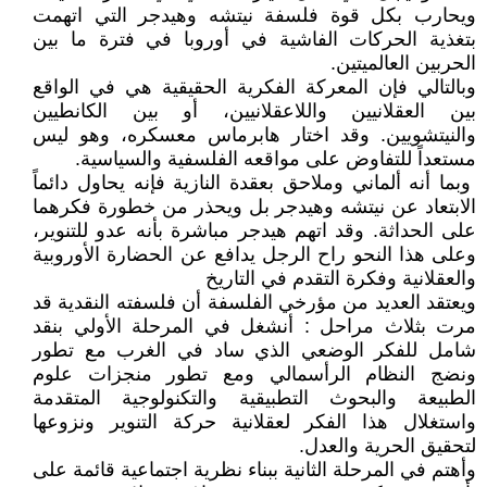
ويحارب بكل قوة فلسفة نيتشه وهيدجر التي اتهمت
بتغذية الحركات الفاشية في أوروبا في فترة ما بين
الحربين العالميتين.
وبالتالي فإن المعركة الفكرية الحقيقية هي في الواقع
بين العقلانيين واللاعقلانيين، أو بين الكانطيين
والنيتشويين. وقد اختار هابرماس معسكره، وهو ليس
مستعداً للتفاوض على مواقعه الفلسفية والسياسية.
وبما أنه ألماني وملاحق بعقدة النازية فإنه يحاول دائماً
الابتعاد عن نيتشه وهيدجر بل ويحذر من خطورة فكرهما
على الحداثة. وقد اتهم هيدجر مباشرة بأنه عدو للتنوير،
وعلى هذا النحو راح الرجل يدافع عن الحضارة الأوروبية
والعقلانية وفكرة التقدم في التاريخ
ويعتقد العديد من مؤرخي الفلسفة أن فلسفته النقدية قد
مرت بثلاث مراحل : أنشغل في المرحلة الأولي بنقد
شامل للفكر الوضعي الذي ساد في الغرب مع تطور
ونضج النظام الرأسمالي ومع تطور منجزات علوم
الطبيعة والبحوث التطبيقية والتكنولوجية المتقدمة
واستغلال هذا الفكر لعقلانية حركة التنوير ونزوعها
لتحقيق الحرية والعدل.
وأهتم في المرحلة الثانية ببناء نظرية اجتماعية قائمة على