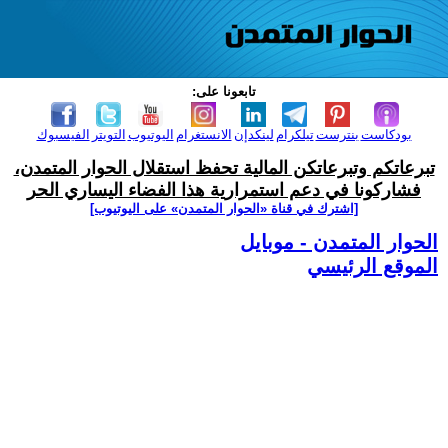
تابعونا على:
بودكاست
بنترست
تيلكرام
لينكدإن
الانستغرام
اليوتيوب
التويتر
الفيسبوك
تبرعاتكم وتبرعاتكن المالية تحفظ استقلال الحوار المتمدن،
فشاركونا في دعم استمرارية هذا الفضاء اليساري الحر
[اشترك في قناة ‫«الحوار المتمدن» على اليوتيوب]
الحوار المتمدن - موبايل
الموقع الرئيسي