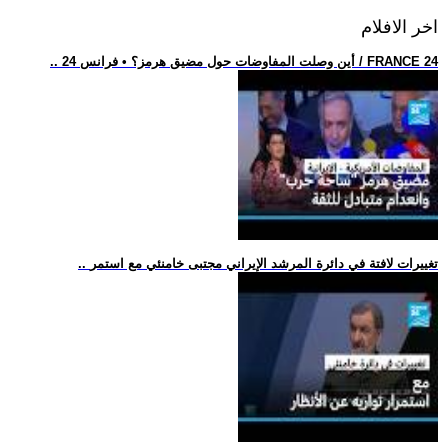
اخر الافلام
.. أين وصلت المفاوضات حول مضيق هرمز؟ • فرانس 24 / FRANCE 24
.. تغييرات لافتة في دائرة المرشد الإيراني مجتبى خامنئي مع استمر