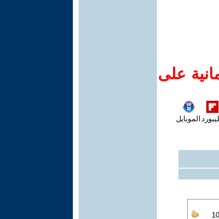
انية على
يبورد
الموبايل