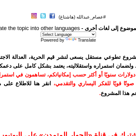
#عصام_عبدالله (هاشتاغ)
موضوع إلى لغات أخرى -
ate the topic into other languages
Powered by
Translate
شروع تطوعي مستقل يسعى لنشر قيم الحرية، العدالة الاجتم
. ولضمان استمراره واستقلاليته، يعتمد بشكل كامل على دعمك
دعمكم بمبلغ 10 دولارات سنويًا أو أكثر حسب إمكانياتكم، تساهمون في استم
وتًا قويًا للفكر اليساري والتقدمي
،
انقر هنا للاطلاع على 
م هذا المشروع
.
شترك في قناة «الحوار المتمدن» على اليوتيوب