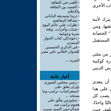
-
اللعب في الثقافة
ات الأخرى
-
الجسد بين الثقافة
والإعلام
-
دريدا وصديقه الياباني
يترك لأمة
-
صداقة المفاهيم
-
نظرات علي عالم اليوم
لغتها، ومن
-
شباب وأحزاب‏..‏ ولغة
" الحصانة
سرية وعولمة
-
دعوة إلي كتاب الحوار
 المستقبل
المتمدن
-
في الذكري الخمسين
للعدوان الثلاثي علي مصر
ر من مئتي
المزيد.....
ة كوكبية
وس الديني
أخبار عامة
أن يتعدى
-
رئيس مجلس الشورى
بإيران يعلق على
ل على هذا
-استعراضات- ترامب وما
إذ يصب كل
يستخد ...
-
ساويرس يعلّق على
ا واحدًا،
هجوم ترامب ضد
عبدالرحمن السيد بسبب
لفة، حيث