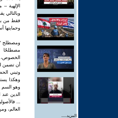
الإلهية –
وبالتالي ي
فقط من باب
وحمايتها أس
مصطلحًا ف
الخصوص، و
أن تضمن لن
وتبني الحصا
وهكذا يستحي
وهو السم لأ
... فالأصو
العالم، ومن
المزيد.....