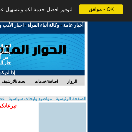
موافق - OK
لتوفير افضل خدمة لكم ولتسهيل عملي
أخبار عامة
-
وكالة أنباء المرأة
-
اخبار الأدب و
الموقع
يسارية
"من أج
حاز ال
إذا لديك
الزوار
اضافة/خدمات
بحث/الارشيف
الصفحة الرئيسية
-
مواضيع وابحاث سياسية
-
عصا
تبرعاتكم