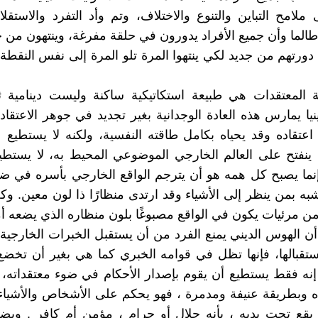
امح التباين والتنوع والاختلاف، وتم وأد التفرد والاستقل
 طالما وأن جميع الأفراد يدورون في حلقة مفرغة، وينتهون من ح
دورتهم من جديد لكي ينتهوا المرة تلو المرة إلى نفس النقطة ا
 المعتقدات هي طبيعة استكاتيكية ساكنة وليست دينامية ثا
يا يمارس هذه العادة الوجدانية بغير تجديد في جوهر الاعتقاد 
عتقاده وقد يحياه بكامل طاقته النفسية، ولكنه لا يستطيع
ن ينفتح على العالم الخارجي الموضوعي المحيط به، لا يستطي
ما يصبح كل همه هو أن يترجم الواقع الخارجي بأسره في ضو
شبه بمن ينظر إلى الأشياء وقد ارتدى منظارًا ذا لون معين. و
ن مرئيات يكون في الواقع مصبوغًا بلون منظاره الذي يضعه أما
ن الهوس الديني يمنع الفرد من أن يستقبل الخبرات الخارجية،
تقبالها، فإنها تظل في قوامه الخبري كما هي بغير أن تخضع
. إنه فقط يستطيع أن يقوم بإصدار الأحكام في ضوء معتقداته، 
ده وبطريقة عنيفة ومدمرة ، فهو يحكم على الأشخاص والأشياء
يقع تحت يديه ، بأنه حلال أو حرام ، مؤمن أم كافر . ويضع