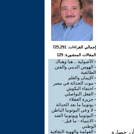
إجمالي القراءات: 725,291
المقالات المنشورة: 129
-
الأصولية .. هنا وهناك
-
الهوس الديني والفتن
الطائفية
-
الإيمان والعلم
-
موت الحداثة في مصر
-
اختفاء البكوش
-
الفعل التواصلي
-
جزيرة العقلاء
-
يوتوبيا ما بعد الحداثة
-
لا وعي اليوتوبيا الباطن
-
اليوتوبيا ويوتوبيا الضد
-
الانتماء - ما قبل -
الوطني
-
العولمة والهوية الثقافية
القرن التاسع عشر أدرك "هيجل" Hegel (1770 – 1831) أن حضارة