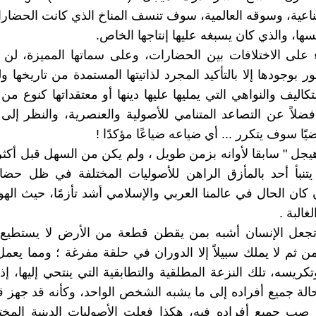
اعية، وسوقه العالمية، سوف تنسف المناخ الذي كانت الحضار
ها، والذي كان يسبغه عليها إنتاجها الخاص.
 على الاختلافات بين الحضارات، وعلى سماتها المميزة، لن 
ور بوجودها إلا بالتأكيد المجرد لذاتيتها المستمدة من تاريخها و
اليف والنواهي التي يمليها عليها دينها أو معتقداتها كنوع من 
. فضلاً عن التصاعد المتنامي للأصولية والعنصرية، والنظر إلى
ضيًا سوف يتكرر ... أي ضياعه ضياعًا مؤكدًا !
هيجل " سابقا لأوانه بزمن طويل ، ولم يكن من السهل قبل أكث
تنبأ أحد بالمأزق الراهن للأصوليات المختلفة في ظل حضار
 كان الحال في عالمنا العربي والإسلامي أشد تأزمًا، حيث اله
غالبة .
 تجعل الإنسان أشبه بمن يقطن قطعة من الأرض لا يستطيع 
ن ثم لا يملك سبيلاً إلا الدوران في حلقة مفرغة ؛ ومما يعم
تكريسه، تلك النزعة المطلقية والتطابقية التي ينتحي إليها، 
لة جميع أفراده إلى ما يشبه الشخص الواحد، وكأنه قد جهز قالبً
صب جميع أفراده فيه، هكذا فعلت الأصوليات الدينية المخت