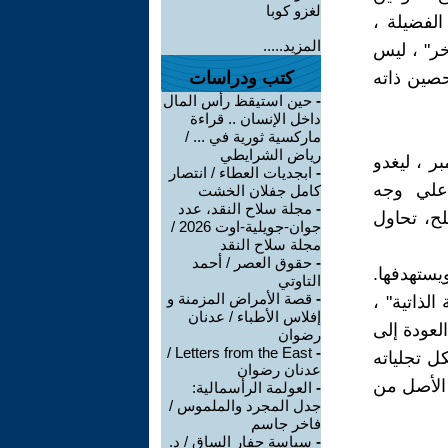
لغزو كوبا
لفضيلة ،
المزيد.....
خر" ، ليس
حصين ذاته
كتب ودراسات
-
حين استيقظ رأس المال
داخل الإنسان .. قراءة
ماركسية ثورية في ... /
رياض الشرايطي
هذا ، طرحه جاك دريدا عقب زلزال 11 سبتمبر ، ليغدو
-
ابجديات العطاء / انتصار
 علي وجه
كامل جفلان الخشت
-
مجلة سلاح النقد، عدد
ح، تحاول
جوان-جويلية-اوت 2026 /
مجلة سلاح النقد
-
حقوق العصر / أحمد
يستهدفها.
التاوتي
-
قصة الأمراض المزمنة و
الذاتية" ،
إفلاس الأطباء / عدنان
لعودة إلى
رضوان
Letters from the East /
-
ة تنبثق أساسًا من فكرة العودة إلى "الأصل" - origin، بكل تجلياته
عدنان رضوان
 الأصل من
-
العولمة الرأسمالية:
جدل المجرد والملموس /
فاخر جاسم
-
سياسة حفار الساق / د.