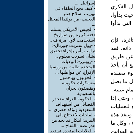
إسرائيل. ...
ال الفكري
-
كيف نجح الحلفاء في
تهريب -سلاح هتلر
يث بدأوا،
العجيب- من بولندا المحتل
لتي بدأوا
...
-
الجيش الأمريكي يتسلم
دفعة كبيرة من صواريخ
ئرة، فإن
استخدمت لأول مرة ف ...
-
-وول ستريت جورنال-:
ذاته، فقد
ترامب يأمر بإجراء تحقيق
 عن طريق
بشأن تسريب معلوم ...
-
-رويترز-: الولايات
ع أن يأخذ
المتحدة طلبت من روسيا
الإفراج عن مواطنها ...
ء معتقده
-
الحوثيون يهاجمون
كل ما يصل
معسكرات حكومية
ويقصفون نجران
م عينيه.
بالسعودية
 وحتى إذا
-
الحكومة العراقية تحذر
الفصائل من استهداف
 للعمليات
السعودية وتؤكد حصري ...
وينفذ هذه
-
لقاحات لا تحتاج إلى
التبريد: ابتكار قد يحد من
 ، وكل ما
هدر نصف اللقاح ...
 القوانين
-
الولايات المتحدة تستعد