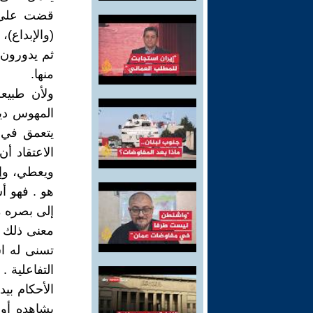
قضت على مل
(والإبداع)،
ثم يدورون 
منها.
ولأن طبيعة
المهوس دين
يتعمق في ا
الاعتقاد أ
ويعطي، وإن
هو . فهو أ
إلى بصره م
معنى ذلك أ
تسنى له اس
التفاعلية 
الأحكام بي
يشاهده أو 