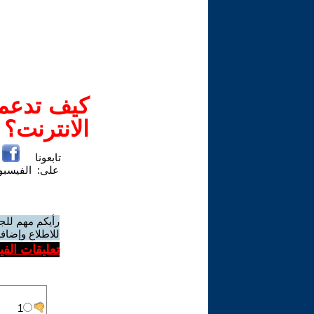
كيف تدعم-
الانترنت؟
تابعونا
على:
الفيسب
رأيكم مهم للج
للاطلاع وإضافة
تعليقات الف