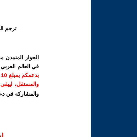
ترجم ال
الحوار المتمدن م
في العالم العربي
ب
والمستقل، ليبقى ص
والمشاركة في دع
ا‫