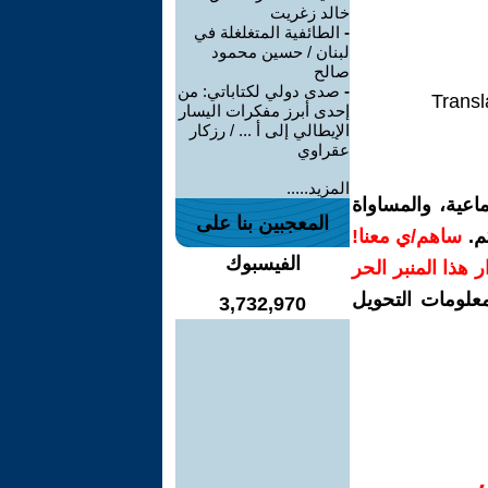
خالد زغريت
-
الطائفية المتغلغلة في
لبنان / حسين محمود
صالح
-
صدى دولي لكتاباتي: من
Transl
إحدى أبرز مفكرات اليسار
الإيطالي إلى أ ... / رزكار
عقراوي
المزيد.....
اعية، والمساواة
المعجبين بنا على
م.
ساهم/ي معنا!
الفيسبوك
رار هذا المنبر الحر
معلومات التحويل
3,732,970