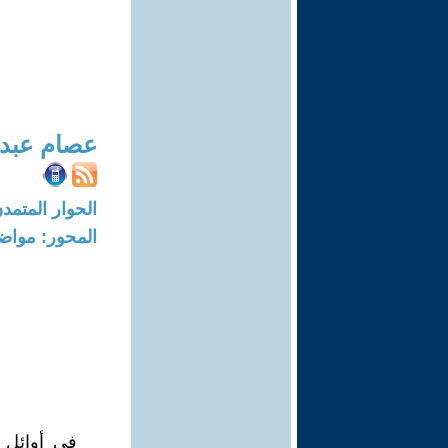
عصام عبدا
الحوار المتمدن-العدد: 1924 - 07
المحور: مواض