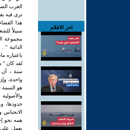
الغرب الصن
ترى فيه نفس
هذا القضاء
اخر الافلام
سبيلاً للشع
مجموعة التك
الذاتية " 
باعتباره ما
لقد كان " 
سنة ، أن ي
واحدة، وإن
هو السمة ال
والأصولية
حدودها، وم
الانحباس و
همه نحو إحا
يعمل على 