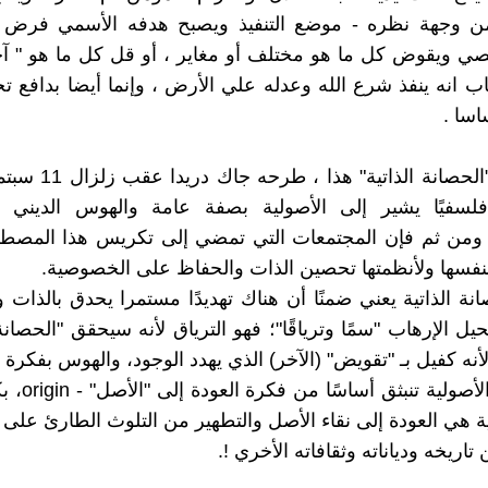
 من وجهة نظره - موضع التنفيذ ويصبح هدفه الأسمي فرض ا
قصي ويقوض كل ما هو مختلف أو مغاير ، أو قل كل ما هو " آ
 انه ينفذ شرع الله وعدله علي الأرض ، وإنما أيضا بدافع ت
اسا .
ومصطلح "الحصانة الذاتية" 
لسفيًا يشير إلى الأصولية بصفة عامة والهوس الديني
من ثم فإن المجتمعات التي تمضي إلى تكريس هذا المصطل
فسها ولأنظمتها تحصين الذات والحفاظ على الخصوصية.
نة الذاتية يعني ضمنًا أن هناك تهديدًا مستمرا يحدق بالذات و
ل الإرهاب "سمًا وترياقًا"؛ فهو الترياق لأنه سيحقق "الحصانة 
نه كفيل بـ "تقويض" (الآخر) الذي يهدد الوجود، والهوس بفكرة ا
الدين عند الأصولي
لية هي العودة إلى نقاء الأصل والتطهير من التلوث الطارئ على
 تاريخه ودياناته وثقافاته الأخري !.