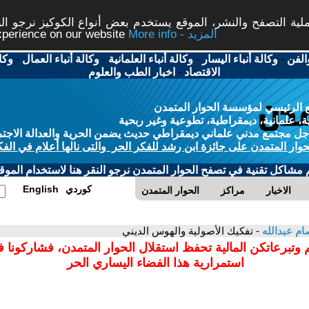
ة التصفح والنشر، الموقع يستخدم بعض أنواع الكوكيز نرجو النق
More info - المزيد
experience on our website
الفن
-
وكالة أنباء اليسار
-
وكالة أنباء العلمانية
-
وكالة أنباء العمال
-
وكا
الاقتصاد
-
اخبار الطب والعلوم
 الرئيسي لمؤسسة الحوار المتمدن
، علمانية، ديمقراطية، تطوعية وغير ربحية
ل مجتمع مدني علماني ديمقراطي حديث يضمن الحرية والعدالة الاجتم
حوار المتمدن على جائزة ابن رشد للفكر الحر والتى نالها أعلام في الفك
م مشاكل تقنية في تصفح الحوار المتمدن نرجو النقر هنا لاستخدام الموقع
كوردي
English
الاخبار
مراكز
الحوار المتمدن
م عبدالله
- تفكيك الأصولية والهوس الديني
 وتبرعاتكن المالية تحفظ استقلال الحوار المتمدن، فشاركونا 
استمرارية هذا الفضاء اليساري الحر