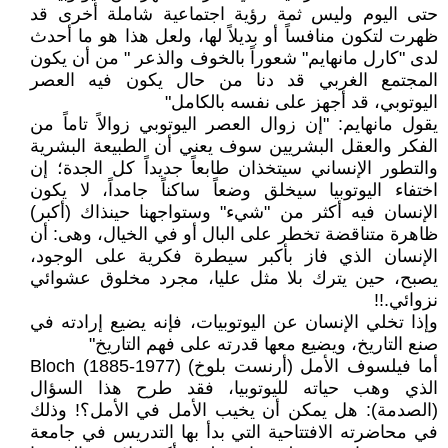
حتى اليوم وليس ثمة رؤية اجتماعية شاملة أخرى قد
ظهرت لتكون منافساً أو بديلاً لها، ولعل هذا هو ما أحدث
لدى "كارل مانهايم" شعوراً بالخوف والذعر " من أن يكون
المجتمع الغربي قد دنا من حال يكون فيه العصر
اليوتوبي، قد أجهز على نفسه بالكامل"
يقول مانهايم: "إن زوال العصر اليوتوبي زوالاً تاماً من
الفكر والعقل البشريين سوف يعني أن الطبيعة البشرية
والتطور الإنساني سيتخذان طابعاً جديداً كل الجدة؛ إن
اختفاء اليوتوبيا سيخلق وضعاً ساكناً جامداً، لا يكون
الإنسان فيه أكثر من "شيء" وستواجهنا حينذاك (أكبر)
ظاهرة متناقضة تخطر على البال أو في الخيال، وهى: أن
الإنسان الذي فاز بأكبر سيطرة فكرية على الوجود،
يصبح، حين يترك بلا مثل عليا، مجرد مخلوق عشوائي
نزوائي.!!
وإذا تخلي الإنسان عن اليوتوبيات، فإنه يضيع إرادته في
صنع التاريخ، ويضيع معها قدرته على فهم التاريخ"
أما فيلسوف الأمل (أرنست بلوخ) Bloch (1885-1977)
الذي وهب حياته لليوتوبيا، فقد طرح هذا السؤال
(الصدمة): هل يمكن أن يخيب الأمل في الأمل؟! وذلك
في محاضرته الافتتاحية التي بدأ بها التدريس في جامعة