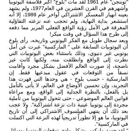
"توبنجن" عام 1961 لقد مات "بلوخ" أكبر فلاسفة اليوتوبيا
وأشهرهم في القرن العشرين في العام1977، ولم يشهد
بعينه انهيار المعسكر الاشتراكي أواخر عام 1989، إلا أنه
استشعر بداية النهاية، ولم تحجب عنه نزعته التفاؤلية
المغرقة في الأمل رؤية الواقع الفعلي المرير مما دفعه
إلى طرح هذا السؤال في وقت مبكر!
وبعد سجال طويل مع الفكر اليوتوبي وتاريخه، رأى بلوخ
أن اليوتوبيات السابقة على " الماركسية" عبرت عن أمل
يوتوبي غير دنيوي، وذلك باستثناء بعض اليوتوبيات التي
نظرت إلى الواقع وانطلقت منه، ولكنها كانت غير
ناضجة، إذ صورت العالم الأفضل بشكل مجرد وأقامت
نسقاً من التوقعات في عقول مبدعيها فقط. إن
المارسكية - حسب بلوخ - هي وحدها التي قهرت هذا
التجريد، وإن تحسين الأوضاع في العالم، لا يأتى بالتأمل
بل بالفعل، بالنظرة الجدلية إلى الواقع، ومع مراعاة
قوانين العالم الموضوعي - حتى تتحول اليوتوبيا من تأملية
مجردة إلى يوتوبيا عينية ذات نزعة اشتراكية". ولا عجب
بعد ذلك أن ينتهي الفيلسوف الاشتراكي إلى أن تاريخ
اليوتوبيا، ما هو إلا تطوراً تدريجياً لهذه النزعة التي اكتملت
في الماركسية".
" لقد جسد ماركس بشكل مادي توقعات اليوتوبيا بوسائل