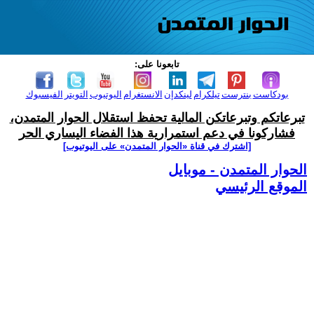
تابعونا على:
بودكاست
بنترست
تيلكرام
لينكدإن
الانستغرام
اليوتيوب
التويتر
الفيسبوك
تبرعاتكم وتبرعاتكن المالية تحفظ استقلال الحوار المتمدن،
فشاركونا في دعم استمرارية هذا الفضاء اليساري الحر
[اشترك في قناة ‫«الحوار المتمدن» على اليوتيوب]
الحوار المتمدن - موبايل
الموقع الرئيسي