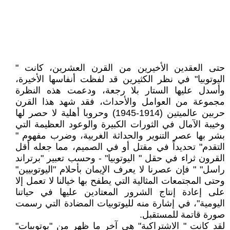
حتى العقدين الأخيرين من القرن العشرين، كانت "
اليوتوبيا" في نظر الكثيرين قد لفظت أنفاسها الأخيرة،
وأسدل عليها الستار بلا رجعة، ودعمت هذه النظرة
مجموعة من العوامل والأحداث، فقد شهد هذا القرن
حربين عالميتين (1914-1945) وحروبا أهلية لا حصر لها
وخيبة الآمال في الثورات الكبيرة والوعود العظيمة التي
بشر بها عصر التنوير والحداثة الغربية، وضرب مفهوم "
التقدم" تحديداً في مقتل أو في الصميم، مما جعله أقل
القرون ثراء في حقل " اليوتوبيا" - وحسب تعبير "برتراند
راسل" " فإن عصرنا لا يعرف الإيمان بأحلام "اليوتوبيين"
وحتى المجتمعات المثالية التي يطفح بها خيالنا لا تعمل إلا
على إعادة إنتاج الشرور المعتادين عليها في حياتنا
اليومية"، في إشارة منه لليوتوبيات المضادة التي رسمت
صورة قاتمة للمستقبل.
لقد كانت " الاشتراكية" هي آخر ما ظهر من "يوتوبيات"