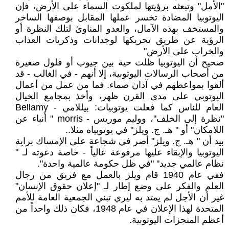
"الأمل" وتبعثه برؤيتها لملكوت السماء على الأرض، فإن
اليوتوبيا المضادة تخسر عملها المقابل بوصفها الساخر
والمستخف بهذه الآمال، والعدو المناوئ لتلك النظرة أو
الرؤية عن طريق تحريكها لوجدانات وذكريات العذاب
والخراب على الأرض"
صحيح أن اليوتوبيا ظلت حية بين جيوب أو فلول صغيرة
من أصحاب الرسالات اليوتوبية، إلا أنهم - في الغالب - قد
ألقوا بمواعظهم في آذان صماء. فما من عمل من أعمال
اليوتوبي على مدى القرن ظهر، وأخذ بمجامع الخيال
العام للناس كما فعلت يوتوبيات: بيللامي - Bellamy
"نظرة إلى الخلف"، ووليم موريس - morris " أنباء عن
اللامكان" أو " هـ. ج. ويلز" في يوتوبياه مثلا..
بيد أن " هـ. ج. ويلز" أصر في شجاعة على الإمساك براية
اليوتوبيا والإبقاء عليها مرفوعة عالياً - خاصة دعوته لـ "
نظام عالمي جديد" "في ظل حكومة عالمية واحدة".
ففي عام 1940 قام ويلز بالعمل مع فريق من رجال
العلم والفكر على وضع إطار لـ "إعلان حقوق الإنسان"
غير أن الأجل لم يمتد به ليري تبني الجمعية العامة للأمم
المتحدة لهذا الإعلان في عام 1948، فكان ذلك واحداً من
أعظم المنجزات اليوتوبية.