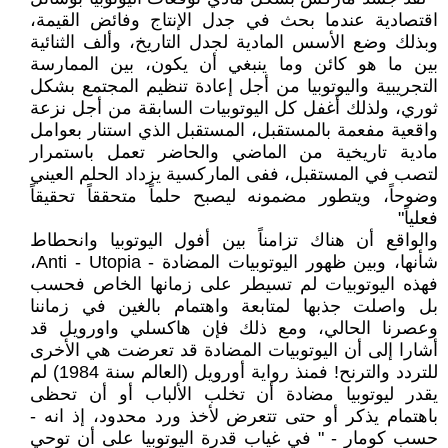
اقتصادية عندما بحث في جدل الإنتاج وفائض القيمة،
وبذلك وضع الأسس المادية لجدل التاريخ، وألف الثنائية
بين ما هو كائن وما ينبغي أن يكون، بين الممارسة
التجريبية واليوتوبيا من أجل إعادة تنظيم المجتمع بشكل
ثوري، ولذلك أغفل كل اليوتوبيات السابقة من أجل نزعة
واقعية مفعمة بالمستقبل، المستقبل الذي استنار بعوامل
مادية تاريخية من الماضي والحاضر تعمل باستمرار
لتصب في المستقبل، ففى الماركسية يزداد الحلم العيني
وضوحاً، ويتطور مضمونه ليصبح حلماً متحققاً تحقيقاً
فعلياً"
والواقع أن هناك تزامناً بين أفول اليوتوبيا وانحطاط
شأنها، وبين ظهور اليوتوبيات المضادة - Anti - Utopia،
فهذه اليوتوبيات لم تسيطر على زمانها الخاص فحسب
بل واصلت جذبها لمتابعة واهتمام بالغين في زماننا
وعصرنا الحالي، ومع ذلك فإن هاكسلي واورويل قد
أشارا إلى أن اليوتوبيات المضادة قد تعرضت هي الأخرى
للتردد والترنح! فمنذ رواية أورويل (العالم سنة 1984) لم
يقدر ليوتوبيا مضادة أن تخلب الألباب أو أن تحظى
باهتمام يذكر أو حتى تتعرض لأخذ ورد محدود، إذ انه -
حسب كومار - " في غياب قدرة اليوتوبيا على أن توحي