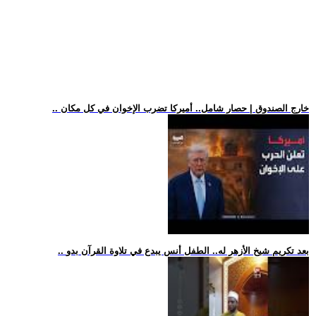
.. خارج الصندوق | حصار شامل.. أميركا تضرب الإخوان في كل مكان
.. بعد تكريم شيخ الأزهر له.. الطفل أنس يبدع في تلاوة القرآن بدو