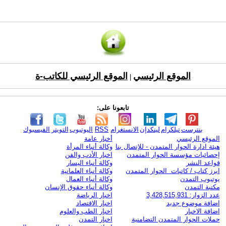
الموقع الرئيسي
الموقع الرئيسي للكاتب-ة
|
تابعونا على:
بنترست
تيلكرام
لينكدإن
الانستغرام
RSS
اليوتيوب
التويتر
الفيسبوك
الموقع الرئيسي
أخبار عامة
هيئة ادارة الحوار المتمدن - للإتصال بنا
وكالة أنباء المرأة
إحصائيات مؤسسة الحوار المتمدن
اخبار الأدب والفن
قواعد النشر
وكالة أنباء اليسار
ابرز كتاب / كاتبات الحوار المتمدن
وكالة أنباء العلمانية
يوتيوب التمدن
وكالة أنباء العمال
مكتبة التمدن
وكالة أنباء حقوق الإنسان
عدد الزوار: 3,428,515,931
اخبار الرياضة
اضافة موضوع جديد
اخبار الاقتصاد
اضافة الاخبار
اخبار الطب والعلوم
حملات الحوار المتمدن التضامنية
اخبار التمدن