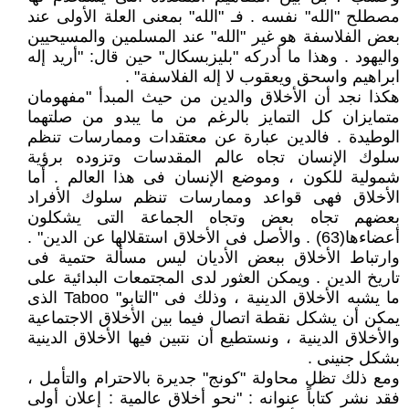
مصطلح "الله" نفسه . فـ "الله" بمعنى العلة الأولى عند
بعض الفلاسفة هو غير "الله" عند المسلمين والمسيحيين
واليهود . وهذا ما أدركه "بليزبسكال" حين قال: "أريد إله
ابراهيم واسحق ويعقوب لا إله الفلاسفة" .
هكذا نجد أن الأخلاق والدين من حيث المبدأ "مفهومان
متمايزان كل التمايز بالرغم من ما يبدو من صلتهما
الوطيدة . فالدين عبارة عن معتقدات وممارسات تنظم
سلوك الإنسان تجاه عالم المقدسات وتزوده برؤية
شمولية للكون ، وموضع الإنسان فى هذا العالم . أما
الأخلاق فهى قواعد وممارسات تنظم سلوك الأفراد
بعضهم تجاه بعض وتجاه الجماعة التى يشكلون
أعضاءها(63) . والأصل فى الأخلاق استقلالها عن الدين" .
وارتباط الأخلاق ببعض الأديان ليس مسألة حتمية فى
تاريخ الدين . ويمكن العثور لدى المجتمعات البدائية على
ما يشبه الأخلاق الدينية ، وذلك فى "التابو" Taboo الذى
يمكن أن يشكل نقطة اتصال فيما بين الأخلاق الاجتماعية
والأخلاق الدينية ، ونستطيع أن نتبين فيها الأخلاق الدينية
بشكل جنينى .
ومع ذلك تظل محاولة "كونج" جديرة بالاحترام والتأمل ،
فقد نشر كتاباً عنوانه : "نحو أخلاق عالمية : إعلان أولى