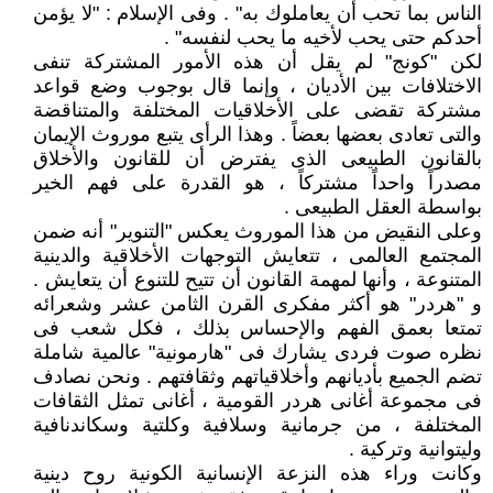
الناس بما تحب أن يعاملوك به" . وفى الإسلام : "لا يؤمن
أحدكم حتى يحب لأخيه ما يحب لنفسه" .
لكن "كونج" لم يقل أن هذه الأمور المشتركة تنفى
الاختلافات بين الأديان ، وإنما قال بوجوب وضع قواعد
مشتركة تقضى على الأخلاقيات المختلفة والمتناقضة
والتى تعادى بعضها بعضاً . وهذا الرأى يتبع موروث الإيمان
بالقانون الطبيعى الذى يفترض أن للقانون والأخلاق
مصدراً واحداً مشتركاً ، هو القدرة على فهم الخير
بواسطة العقل الطبيعى .
وعلى النقيض من هذا الموروث يعكس "التنوير" أنه ضمن
المجتمع العالمى ، تتعايش التوجهات الأخلاقية والدينية
المتنوعة ، وأنها لمهمة القانون أن تتيح للتنوع أن يتعايش .
و "هردر" هو أكثر مفكرى القرن الثامن عشر وشعرائه
تمتعا بعمق الفهم والإحساس بذلك ، فكل شعب فى
نظره صوت فردى يشارك فى "هارمونية" عالمية شاملة
تضم الجميع بأديانهم وأخلاقياتهم وثقافتهم . ونحن نصادف
فى مجموعة أغانى هردر القومية ، أغانى تمثل الثقافات
المختلفة ، من جرمانية وسلافية وكلتية وسكاندنافية
وليتوانية وتركية .
وكانت وراء هذه النزعة الإنسانية الكونية روح دينية