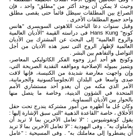
وحيث لا يمكن أن يوجد أكثر من "مطلق" واحد ، فإن
الصراع بين المطلقات سيظل قائماً حتى يقصى مطلق
واحد جميع المطلقات الأخرى .
وقبل سنوات دعا الباحث اللاهوتى السويسرى "هانس
كونج" Hans Kung فى دراسته القيمة "الأديان العالمية
والروح العالمية" إلى البحث عن المشترك بين الأديان
العالمية لإظهار الروح التى تميز هذه الأديان من أجل
التواصل والتفاهم بين البشر .
وكونج هو أحد أبرز وجوه الفكر الكاثوليكي المعاصر،
ويتميز بميوله الإصلاحية ومواقفه النقدية الصريحة التي،
وإن واجهت معارضة شديدة من الكنيسة، فإنها لاقت
صدى واسعا في البلدان الانجلوساكسونية والجرمانية،
الأمر الذي مكنه من أن يغدو أحد مستشاري الأمم
المتحدة في الشؤون الدينية، وخاصة ما يتصل منها
بالحوار بين الأديان السماوية.
وكان جُل ما أظهره من أمور مشتركة يندرج تحت حقل
الأخلاق ، خاصة "القاعدة الذهبية "التى سبق الإشارة إليها :
يقول كونفوشيوس : "لا تعامل الآخرين بما لا تريد أن
يعاملوك به" . وفى اليهودية : "لا تعامل الآخرين بما لا تريد
أن يضطروا إلى معاملتك به" . وفى المسيحية : "عامل