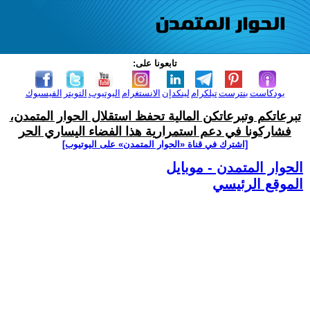
تابعونا على:
بودكاست
بنترست
تيلكرام
لينكدإن
الانستغرام
اليوتيوب
التويتر
الفيسبوك
تبرعاتكم وتبرعاتكن المالية تحفظ استقلال الحوار المتمدن،
فشاركونا في دعم استمرارية هذا الفضاء اليساري الحر
[اشترك في قناة ‫«الحوار المتمدن» على اليوتيوب]
الحوار المتمدن - موبايل
الموقع الرئيسي