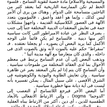
والمسيحية والاسلام) مادة خصبة لتقوية التسامح ، فلسوء
الحظ لم تكن الممارسة التاريخية كما يعتقد كثير من
الباحثين متسامحة على الدوام . وهناك من يرى أن الأمر
ليس كذلك ، وإنما هو أعقد وأعمق ، فالمؤمنون بتعدد
الآلهة فى العصور الكلاسيكية القديمة ، واجهوا مشكلات
جمة فى تعايش المعتقدات الدينية المختلفة جنباً إلى جنب
، بصرف النظر عن عبادة الامبراطور التى كانت سياسية
أكثر منها دينية . فالتسامح لم يكن قائماً على الوجه
الأكمل كما يريد البعض أن يصوره ، أو يجعلنا نعتقده . فـ
"سقراط" حكم عليه بالموت لأنه وثق بالصوت الذى فى
داخله ، والذى كان متعارضاً مع آلهة مدينة أثينا “ .
ويذهب البعض إلى أن عدم التسامح يرتبط فى معظم
الأحوال بما لدى العقائد المختلفة من طموحات سياسية .
وأن التسامح كان يتم إذا لم يكن المعتقد يعبر عن ظاهرة
سياسية . وأن تعايش الطاوية والبوذية والكونفوشيه فى
الشرق الأقصى ، على سبيل المثال ، يمكن تفسيره بأنه
ليست فى أية ديانة منها خطورة سياسية .
أما البعض الآخر فيرجع اللاتسامح أو التعصب إلى
"الدوجما" Dogma ، وإلى الارتباط الانفعالى بالأبعاد
الطقسية للدين ، أى دين ، أكثر من الارتباط ببناه العقلية
، وفى الحالتين يكون ادعاء امتلاك الحقيقة المطلقة ،