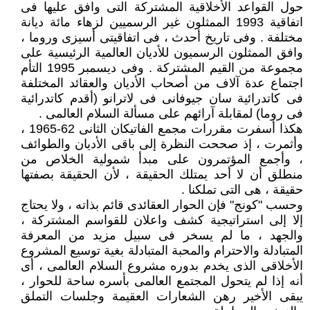
حول القواعد الأخلاقية المشتركة التى وافق عليها فى
اتفاقية 1993 الممثلون غير الرسميين لزهاء مائة ديانة
مختلفة . وفى تاريخ أحدث ، فى اتفاقيتى أسيزى وروما ،
وافق الممثلون الرسميون للأديان العالمية الرئيسية على
مجموعة من القيم المشتركة . وفى ديسمبر 1995 التأم
اجتماع عدة آلاف من أصحاب الأديان والعقائد المختلفة
فى كاتدرائية سان جيوفانى فى لاترانو (أقدم كاتدرائية
فى روما) لمقابلة آرائهم على مسألة السلام العالمى .
هكذا أسفرت مقررات مجمع الفاتيكان الثانى 62-1965 ،
وأثمرت ، إذ صححت النظرة إلى باقى الأديان والطوائف
، وأجمع المؤتمرون على مبدأ شمولية الخلاص من
منطلق أن لا أحد يمتلك الحقيقة ، لأن الحقيقة بصفتها
حقيقة ، هى التى تملكنا .
وحسب "كونج" فإن الحوار العقائدى قائم بذاته ، ولا يحتاج
إلا إلى استراتيجية كشف واعلان للقواسم المشتركة ،
والجهد ، ما لم يسخر فى سبيل مزيد من المعرفة
المتبادلة والاحترام والمحبة المتبادلة بغية توسيع المشروع
الأخلاقى الذى يخدم بدوره مشروع السلام العالمى ، أى
أنه إذا لم يتحول المجتمع العالمى بأسره ساحة للحوار ،
يبقى الأخير رهن الشعارات العقيمة وجلسات التملق