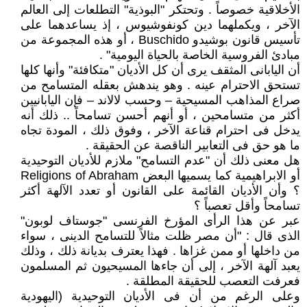
الأخلاقية خصوصاً . وتحتكر "البوذية" التطلعات إلى العالم
الآخر ، ويكملهما دين كونفوشيوس ، إذ يساعدهما على
تأسيس قانون بوشيدو Buschido ، أو هذه المجموعة من
مبادئ الفروسية الخاصة بالحياة اليومية" .
أن اليابانى المثقف يرى أن كل الأديان "متكافئة" وأنها كلها
تستحق الاحترام عينه . وهو يندهش بعقله المتسامح من
صراع المذاهب المسيحية – وحسب لالاند – فإن اليابانيين
أكثر من متسامحين ، أو أنهم أحسن تسامحاً .. ذلك أنه
يدخل فى احترام قناعة الآخر ، وفوق ذلك ، المودة تجاه
ما هو حق فى التعابير الناقصة عن الحقيقة .
هل معنى ذلك أن "عدم التسامح" ملازم للأديان التوحيدية
أو الابراهيمية كما يسميها البعض Religions of Abraham
؟ وأن الأديان القائمة على القانون أو تعدد الآلهة أكثر
تسامحاً وأقل تعصباً ؟
عبر عن هذا الرأى المؤرخ الفرنسى "جوستاف لوبون"
الذى قال : "أن مصر ظلت مثالاً للتسامح الدينى ، سواء
من داخلها أو ممن غزاها . فهذا يعترف بديانة ذلك ، وذلك
يعبد آلهة الآخر ، إلى أن جاءها المسيحيون ثم المسلمون
فعرفت التعصب للحقيقة المطلقة .
وعلى الرغم من أن فى الأديان التوحيدية (اليهودية