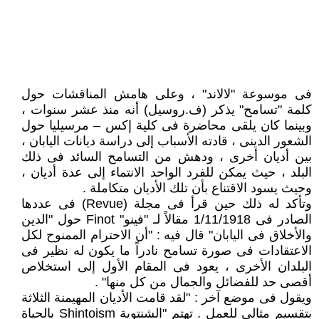
فى موسوعة "لالاند" ، وعلى هامش المناقشات حول
كلمة "تسامح" يذكر (ف.روسيل) أنه منذ عشر سنوات ،
وبينما كان يلقى محاضرة فى كلية إكس – مرسيليا حول
الشعور الدينى ، قادته الأسباب إلى دراسة ديانات اليابان ،
بين أديان أخرى ، ودهش من التسامح السائد فى ذلك
البلد ، حيث يمكن للفرد الواحد الانتماء إلى عدة أديان ،
وحيث يسود الاقتناع بأن تلك الأديان متكاملة .
وتأكد له ذلك حين قرأ فى مجلة (Revue) فى عددها
الصادر فى 1/11/1918 مقالاً لـ "فينو" Finot حول "الدين
والأخلاق فى اليابان" قال فيه : "أن الاحترام الممنوح لكل
الاعتقادات فى صورة تسامح نادراً ما يكون له نظير فى
البلدان الأخرى ، يعود فى المقام الأول إلى استخلاص
أقصى حد للفضائل والجمال من كل منها" .
ويقول فى موضع آخر : "لقد قامت الأديان المهيمنة الثلاثة
بتقسيم مثالى للعمل . تهتم "الشنتوية Shintoism بالحياة