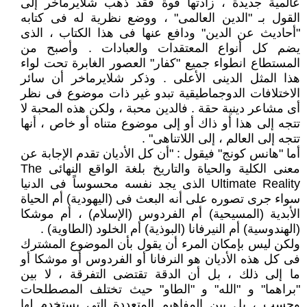
عالمية جديدة ، زادتها قوة فقد ذهب شلايرماخر إلى
القول بـ "الدين العالمى" ، ووضع نظرية له فى كتابه
"أحاديث عن الدين" ودافع عنها فى هذا الكتاب ، الذى
يضم كل أنواع المعتقدات والعبادات . وأصبح من
المستطاع انطواء جميع "كفار" العصور الغابرة تحت لواء
هذا المثل الدينى الأعلى . وذكر شلايرماخر أن سائر
الاختلافات الدوجماطيقية تبدو غير ذات موضوع فى نظر
أى مشاعر دينية حقة . فالدين محبة ، ولكن هذه المحبة لا
تتجه إلى هذا أو ذاك أو إلى موضوع متناه أو خاص ، أنها
تتجه إلى العالم ، إلى اللاتناهى" .
أما "هانس كونج" فيقول : "أن كل الأديان تقدم الإجابة عن
معنى الكلية والحياة والتاريخ بلغة الواقع النهائى The
Ultimate Reality الذى يجد نفسه محسوساً فى الدنيا
سواء جرى تصوره على أنه البعث فى (اليهودية) أم الحياة
الأبدية (المسيحية) أم الفردوس (الإسلام) ، أم موشكا
(الهندوسية) أم النيرفانا (البوذية) أم الخلود (الطاوية) .
ولكن ليس بإمكان المرء أن يقول بأن الموضوع المشترك
فى كل هذه الأديان هو النرفانا أو الفردوس أو موشكا أو
ما إلى ذلك ، بل أن الدقة تقتضى التفرقة ، لا بين
"براهما" و "الله" و "الطاو" حيث تختلف المصطلحات
وحسب ، بل بين المفاهيم المتعددة التى يستخدم لها