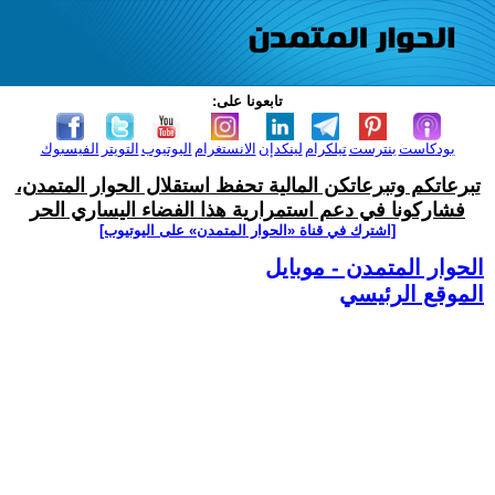
تابعونا على:
بودكاست
بنترست
تيلكرام
لينكدإن
الانستغرام
اليوتيوب
التويتر
الفيسبوك
تبرعاتكم وتبرعاتكن المالية تحفظ استقلال الحوار المتمدن،
فشاركونا في دعم استمرارية هذا الفضاء اليساري الحر
[اشترك في قناة ‫«الحوار المتمدن» على اليوتيوب]
الحوار المتمدن - موبايل
الموقع الرئيسي