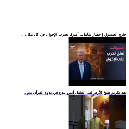
.. خارج الصندوق | حصار شامل.. أميركا تضرب الإخوان في كل مكان
.. بعد تكريم شيخ الأزهر له.. الطفل أنس يبدع في تلاوة القرآن بدو