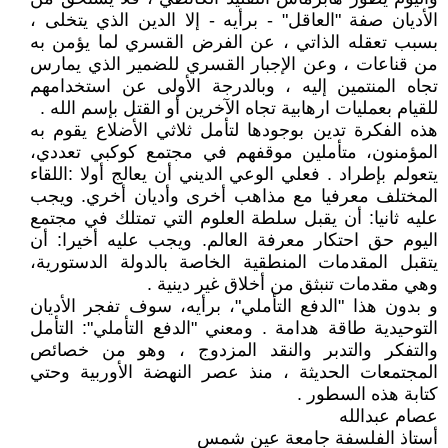
الأديان صفة "العاقل" - برأيه - إلا الدين الذي يتخلى ،
بسبب تعقله الذاتي ، عن الفرض القسري لما يؤمن به
من قناعات ، وعن الإجبار القسري للضمير الذي يمارس
تجاه المنتمين إليه ، وبالدرجة الأولى عن استخدامهم
للقيام بعمليات ارهابية تجاه الآخرين أو القتل بإسم الله .
هذه الفكرة تدين بوجودها لتأمل ثلاثي الأضلاع يقوم به
المؤمنون، متأملين موقفهم في مجتمع كوكبي تعددي،
يتعولم بإطراد . فعلي الوعي الديني أن يعالج أولا :اللقاء
المختلف معرفيا مع مذاهب أخرى وأديان أخري. ويجب
عليه ثانيا: أن يقبل سلطة العلوم التي تمتلك في مجتمع
اليوم حق احتكار معرفة العالم. ويجب عليه أخيرا: أن
يتقبل المقدمات المنطقية الخاصة بالدولة الدستورية،
وهي مقدمات تنبثق من أخلاق غير دينية .
و بدون هذا "الدفع التأملي"، برأيه، سوف تفجر الأديان
التوحيدية طاقة هدامة . ومعني "الدفع التأملي": التأمل
والتفكر والتدبر والنقد المزدوج ، وهو من خصائص
المجتمعات الحديثة ، منذ عصر النهضة الأوربية وحتي
كتابة هذه السطور .
عصام عبدالله
أستاذ الفلسفة جامعة عين شمس