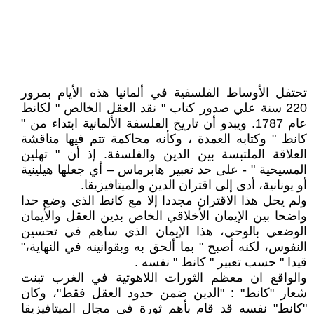
تحتفل الأوساط الفلسفية في ألمانيا هذه الأيام بمرور
220 سنة علي صدور كتاب " نقد العقل الخالص " لكانط
عام 1787. ويبدو أن تاريخ الفلسفة الألمانية ابتداء من "
كانط " وكتابه العمدة ، وكأنه محاكمة تتم فيها مناقشة
العلاقة الملتبسة بين الدين والفلسفة. إذ أن " تهلين
المسيحية " - على حد تعبير هابرماس – أي جعلها هيلينية
أو يونانية، أدى إلى اقتران الدين والميتافيزيقا.
ولم يحل هذا الاقتران مجددا إلا مع كانط الذي وضع حدا
واضحا بين الإيمان الأخلاقي الخاص بدين العقل والأيمان
الوضعي بالوحي، هذا الإيمان الذي ساهم في تحسين
النفوس، لكنه أصبح " بما ألحق به وبقوانينه في النهاية،"
قيدا " حسب تعبير " كانط " نفسه .
والواقع ان معظم الثورات اللاهوتية في الغرب تبنت
شعار "كانط" : "الدين ضمن حدود العقل فقط"، وكان
"كانط" نفسه قد قام بأهم ثورة في مجال الميتافيزيقا