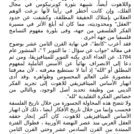
واللاهوت أيضاً، شبيهة بثورة كوبرنيكوس في مجال
الفلك، وإن كانت أخطر في رأينا لأنها نزعت الوهم
العقلاني بإمتلاك الحقيقة المطلقة، وكشفت عن حدود
"العقل" ومحدوديته، مما كان له أبلغ الأثر في مسيرة
الفكر الفلسفي من جهة، وفى بلورة مفهوم التسامح
فلسفيا من جهة أخرى .
فقد أعرب "كانط"، في نهاية القرن الثامن عشر بوضوح
في مقاله "جواب عن سؤال : ما التنوير ؟ "، المنشور عام
1784، عن العداء الذي يكنه التنوير للميتافيزيقا، ومن ثم
دعا إلى الانصراف نهائياً عن الأسس التأملية لمفهوم
المطلق أو "الله" إذ أننا لا نستطيع معرفته ، لأن معرفتنا
مقصورة على العالم المحسوس وظواهره .وقد أدى
انهيار الأساس الميتافيزيقي للاهوت إلى تجريد الفكر
الديني من وظيفة تحديد أصل الوجود، وبالتالي من
خصائص الفكرة التقليدية "لله".
ولا تتضح هذه المحاولة الجسورة من خلال تاريخ الفلسفة
فحسب وإنما من خلال تاريخ الأفكار أيضا ، ذلك لأن انهيار
الأساس الميتافيزيقى للاهوت، كان أكبر إنجاز حققه
العقل الغربي منذ عصر النهضة الأوربية ، فطوال الفترة
الممتدة بين القرن السادس عشر وحتي القرن الثامن