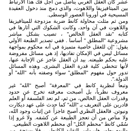
عشر كان العقل الغربي يناضل من أجل فك هذا الارتباط
بين الميتافيزيقا واللاهوت، والذي دمج منذ دخول العقيدة
المسيحية في أوروبا العصور الوسطى.
ومن ثم مثلت محاولة كانط ضربة مزدوجة للميتافيزيقا
واللاهوت في آن واحد، وكانت الشكوك التي أثارها في
كتابه "نقد العقل الخالص" ، تصيب بشكل مباشر
مشروعية "المطلق " أساسا . ففي تصدير الطبعة الأولي
يقول: "إن للعقل خاصية متميزة في أنه محكوم بمواجهة
مسائل ليس في الإمكان تفاديها، إذ هي مسائل مفروضة
عليه بحكم طبيعته. بيد أن العقل عاجز عن الإجابة عنها،
لأنها تتخطى كلية قدرة العقل البشرى. وهذه المسائل
تدور حول مفهوم "المطلق" سواء وصفته بأنه "الله" أو
الدولة.".
وتبعاً لنظرية كانط في "المعرفة" أصبح "الله" غير
معروف نظرياً، بل أصبحت معرفته تخرج عن حدود
وقدرات العقل الخالص، من ثم، لم تعد الفلسفة أو العلم
قادرين على التعريف بـ "الله" كما حدث على عهد ديكارت
ونيوتن. فالعقل النظري أصبح عاجزاً عن إثبات وجود الله،
ولا مناص من أن تعجز الطبيعة عن كشفه. ولا غرو إذا
سُمّي كانط "محطم الكل" أي محطم اللاهوت الطبيعي.
واليوم يطور هابرماس التقليد الكانطي ، فلا يستحق من