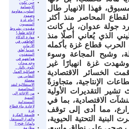
حين تكون
سبوق، فهذا الانهيار طال
الابتسامة
أسلوب مقاومة
قطاع المحاصر منذ أكثر
وصمود
أيتام غزة
المنسيون
مجرد جولة عدوان، بل كانت
مقيدون بشروط
لإغاثة طفل!
 الذي يُعاني أصلًا منذ
مهارة الذكاء
العاطفي في
 الحرب قطاع غزة بأكمله
الأزمات
عندما يُغلق
لة، وشبح المجاعة وسوء
المتنفذون
هواتفهم في
وشهدت غزة انهيارًا غير
وجه ميدان
يُكوى بالنار..
مت الخسائر الاقتصادية
فصائلية العمل
النقابي من
اعات الإنتاجية، متجاوزةً
معضلة
الاستقلالية لنقد
المحاصصة
 تشير التقديرات الأولية
من الإغاثة إلى
التنمية
ق بنحو 80% من المنشآت الاقتصادية، بما في
المستدامة
لإعادة بناء قطاع
ارع، مما أدى إلى توقف
غزة
فلسفة الفكرة
 البنية التحتية الحيوية،
والقرارالمستقل
ولماذا -فتح-؟
ف صحي على نطاق واسع،
متلازمة