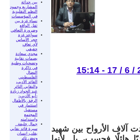
بين حداثة
المشاريع وجمود
النظم التقليدية
في المؤسسات
نساء غزة بين
ثقل الواقع
وضرورة التعافي
سواعد غزة
حجر الأساس
لأي تعافٍ
حقيقي
مجدي سعادة
بصمات نقابية
وتضحيات وطنية
في ذاكرة
النضال
الفلسطيني
القائد الأديب
والنقابي الثائر
عبد الجواد زيادة
-أبو الأديب-
الرفق بالأطفال
استثمار في
مستقبل
المجتمع
واستدامته
جمال خليفة..
ت آلاف الأرواح بين شهيد
سيرة قائد نقابي
بقلب إنسان
ا هائلًا فحسب، بل لأنها
ونبض ثائر