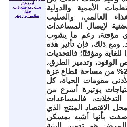
ابو زعيتر
مات الأممية والدولية
بحث :مواضيع ذات
صلة:
غذاء العالمي، والصليب
سلامه ابو زعيتر
مضنية لإيصال المساعدات
وى مؤقتة، رغم ما يشوب
 ومع ذلك، فإن تأثير هذه
لغاية ومؤقتًا؛ فالتحديات
ص الوقود، وتدمير الطرق،
ونزوح الناس في مناطق لا تزيد عن 24% من مساحة قطاع غزة
أدنى مقومات الحياة، كل
تياجات بوتيرة أسرع من
التدخلات، فالمساعدات
محل الاقتصاد المنتج الذي
ُصفت بأنها أشبه بمسكن
لمرض هو تدمير البنية