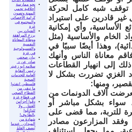
نحو ممارسة
ى توقف شبه كامل لحركة
أخلاقية تحمي
المهنة وتصون
ل غير قادرين على استيراد
كرامة الأخصائي
والمجتمع في
ئع الأساسية، وأي إمكانية
غزة
الفتيات بين
 الخام والأساسية (مثل
برزخ المراهقة
ووطأة المعاناة
ائية)، وهذا أيضًا سببًا في
النفسية
والفسيولوجية
في غزة
قم معاناة الناس وأنهك
بيان صحفي
صادر عن د.
ذلك إلى انهيار القطاعات
سلامه ابو زعيتر
رئيس النقابة
اد الغزي تضررت بشكل لا
العامة للخدمات
الصحية
صير، ومنها:
فلسطين انقذوا
ما تبقى من
تعرضت آلاف الدونمات من
القطاع الصحي
في قطاع غزة
ر، سواء بشكل مباشر أو
دقّوا أجرَاسَ
العَمَل.. ولا
 للتربة، مما قضى على
تَتَذرَّعُوا
بالظُّرُوف!
شهادة من
 وفقد المزارعون مصادر
الميدان.. عندما
يُنصف القلمُ
اعية، مما يجعل استئناف