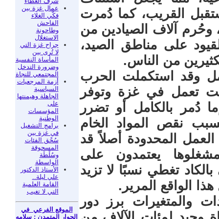
شرفَ العطاء
عمال غزة بين
قبل القريب، كما دُمرت
فكّي الغلاء
الفاحش
 وحُرم آلاف الصيادين من
وطاحونة
الاستغلال
قيود على مناطق الصيد،
جراح غزة التي
لا تُرى بين
كثيرين من الناس.
المأساة النفسية
وضرورة التدخل
امل وقد استكملت الحرب
المجتمعي للنجاة
أزمة المرجعيات
انت تعمل في غزة وتوفر
السياسية
الجاهلة وهيمنتها
على
 دُمر بالكامل أو تضرر
المؤسسات
الوطنية
بب نقص المواد الخام
برامج التشغيل
في غزة بين
العمل المحدودة أصلاً قد
سُحْق الفئات
المسحوقة
مشغلوها يعتمدون على
وسُلْطَة
الواسطة
الكاد تغطي نسبًا لا تزيد
الأستاذ الدكتور
علي ليلة..
القامة العلمية
التي لا تغيب
ات والمتغيرات برز دور
الموقع الفرعي في
اة وحيد لمئات الآلاف من
الحوار المتمدن : سلامه