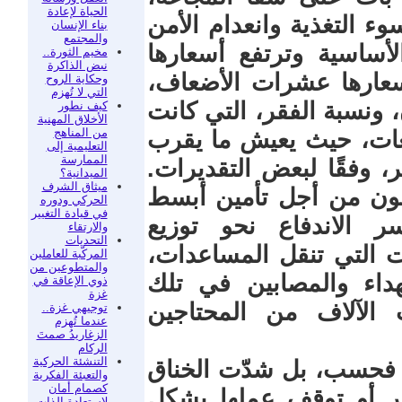
الحياة لإعادة
 من سوء التغذية وانعدام الأمن
بناء الإنسان
والمجتمع
لأساسية وترتفع أسعارها
مخيم الثورة..
نبض الذاكرة
عارها عشرات الأضعاف،
وحكاية الروح
التي لا تُهزم
 ونسبة الفقر، التي كانت
كيف نطور
الأخلاق المهنية
من المناهج
قعات، حيث يعيش ما يقرب
التعليمية إلى
الممارسة
، وفقًا لبعض التقديرات.
الميدانية؟
ميثاق الشرف
ون من أجل تأمين أبسط
الحركي ودوره
في قيادة التغيير
ر الاندفاع نحو توزيع
والارتقاء
التحديات
 التي تنقل المساعدات،
المركّبة للعاملين
والمتطوعين من
داء والمصابين في تلك
ذوي الإعاقة في
غزة
الآلاف من المحتاجين
توجيهي غزة..
عندما تُهزم
الزغاريدُ صمتَ
الركام
التنشئة الحركية
ا فحسب، بل شدّت الخناق
والتعبئة الفكرية
كصمام أمان
بر أو توقف عملها بشكل
لاستعادة الذات