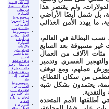
الموظف المهدد
لدولارات، ولم يقتصر هذا
وأخلاقيات العمل
في بيئات
ة، بل شمل أيضًا الأراضي
الطوارئ
سوسيولوجيا
، ما يهدد الأمن الغذائي
إبداع الضرورة
النقابية في
بيئات الأزمات
سوسيولوجيا
العمل النقابي
نسب البطالة في العالم،
في أوقات
الطوارئ
غير مسبوقة بعد السابع
والازمات
الوطن بخير
عن 85% وقد فقد مئات الآلاف من العمال
عندما نحسن
الاختيار
التهجير القسري وتدمير
قراءة تحليليّة
في مقال الرفيق
 وورش عملهم، ومع توقف
خالد أبو شرخ
من نقد -شرعيّة
العظمى من سكان القطاع،
الماضي- إلى
بناء
-سوسيولوجيا
ثر من 2.3 مليون نسمة، يعتمدون بشكل شبه
الفساد.. حين
يُعاقب الإنسان
والنقدية.
على كلمة حق
لتجاوزات إدارة
تي أطلقتها الأمم المتحدة
المخيم
الحوار نداء
 بات على شفا المجاعة،
العقل ورسالة