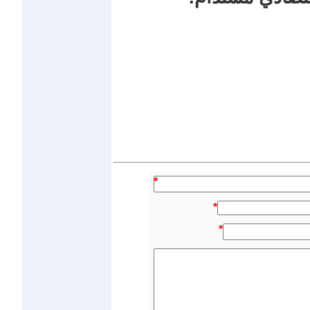
*
*
*