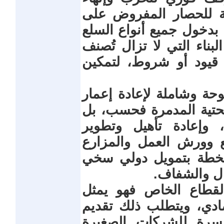
ملة للحصار المفروض على
دخول جميع أنواع السلع
بناء التي لا تزال تُصنف
قيود أو شروط، لتمكين
حة وشاملة لإعادة إعمار
لتحتية المدمرة فحسب، بل
، وإعادة تأهيل وتطوير
نع وورش العمل والمزارع
لخطة بتمويل دولي سخي
ال والشفاف.
القطاع الخاص فهو يمثل
صادي، ويتطلب ذلك تقديم
رة للشركات الصغيرة