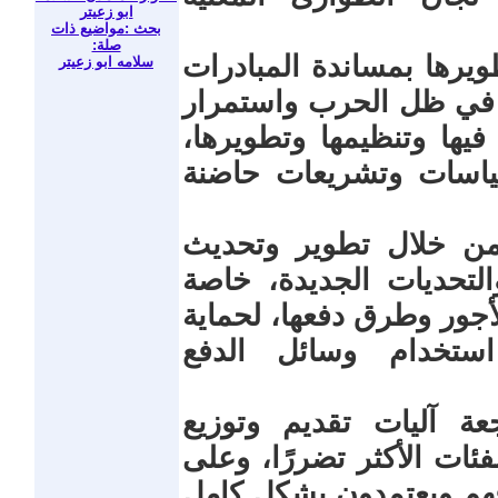
ابو زعيتر
بحث :مواضيع ذات
صلة:
ويرها بمساندة المبادرات
سلامه ابو زعيتر
 في ظل الحرب واستمرار
 فيها وتنظيمها وتطويرها،
اسات وتشريعات حاضنة
من خلال تطوير وتحديث
لتحديات الجديدة، خاصة
جور وطرق دفعها، لحماية
استخدام وسائل الدفع
ة آليات تقديم وتوزيع
فئات الأكثر تضررًا، وعلى
قهم ويعتمدون بشكل كامل