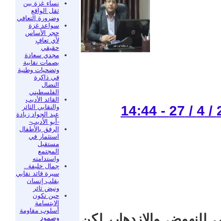
نساء غزة بين
ثقل الواقع
وضرورة التعافي
سواعد غزة
حجر الأساس
لأي تعافٍ
حقيقي
مجدي سعادة
بصمات نقابية
وتضحيات وطنية
في ذاكرة
النضال
الفلسطيني
القائد الأديب
والنقابي الثائر
عبد الجواد زيادة
-أبو الأديب-
الرفق بالأطفال
استثمار في
مستقبل
المجتمع
واستدامته
جمال خليفة..
سيرة قائد نقابي
بقلب إنسان
ونبض ثائر
حين تكون
الابتسامة
أسلوب مقاومة
لنهوض والازدهار، لكن
وصمود