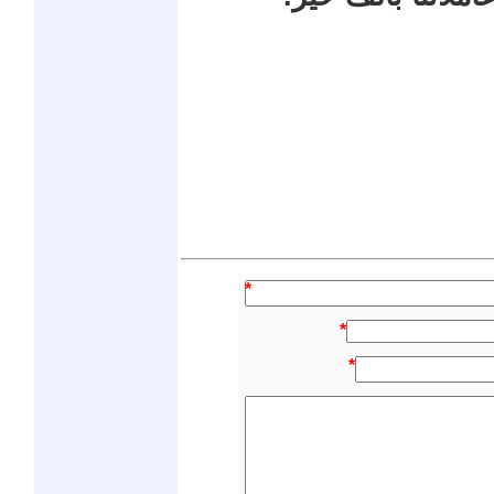
*
*
*