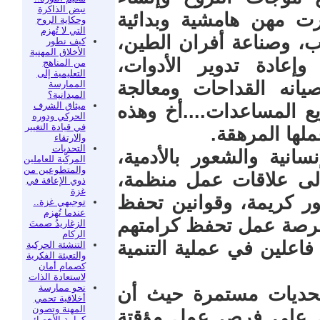
نبض الذاكرة
رت مهن هامشية وبدائية
وحكاية الروح
التي لا تُهزم
، وصناعة أفران الطين،
كيف نطور
الأخلاق المهنية
 وإعادة تدوير الأدوات،
من المناهج
التعليمية إلى
يانه القداحات ومعالجة
الممارسة
الميدانية؟
ميثاق الشرف
يع المساعدات....أخ وهذه
الحركي ودوره
في قيادة التغيير
لها المرهقة.
والارتقاء
التحديات
سانية والشعور بالأدمية،
المركّبة للعاملين
والمتطوعين من
لى علاقات عمل منظمة،
ذوي الإعاقة في
غزة
ور كريمة، وقوانين تحفظ
توجيهي غزة..
عندما تُهزم
فرصة عمل تحفظ كرامتهم
الزغاريدُ صمتَ
الركام
اعلين في عملية التنمية
التنشئة الحركية
والتعبئة الفكرية
كصمام أمان
لاستعادة الذات
نحو ممارسة
 تحديات مستمرة حيث أن
أخلاقية تحمي
المهنة وتصون
ول على فرص عمل مؤقتة
كرامة الأخصائي