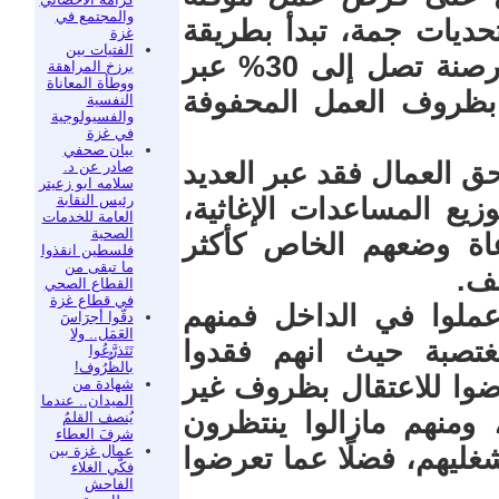
والمجتمع في
تحديات جمة، تبدأ بطريقة
غزة
الفتيات بين
صرف الأجور التي غالبًا ما تتعرض لقرصنة تصل إلى 30% عبر
برزخ المراهقة
ووطأة المعاناة
 بظروف العمل المحفوفة
النفسية
والفسيولوجية
في غزة
بيان صحفي
ق العمال فقد عبر العديد
صادر عن د.
سلامه ابو زعيتر
رئيس النقابة
يع المساعدات الإغاثية،
العامة للخدمات
الصحية
ة وضعهم الخاص كأكثر
فلسطين انقذوا
ما تبقى من
عف.
القطاع الصحي
في قطاع غزة
عملوا في الداخل فمنهم
دقّوا أجرَاسَ
العَمَل.. ولا
غتصبة حيث انهم فقدوا
تَتَذرَّعُوا
بالظُّرُوف!
وا للاعتقال بظروف غير
شهادة من
الميدان.. عندما
 ومنهم مازالوا ينتظرون
يُنصف القلمُ
شرفَ العطاء
عمال غزة بين
ليهم، فضلًا عما تعرضوا
فكّي الغلاء
الفاحش