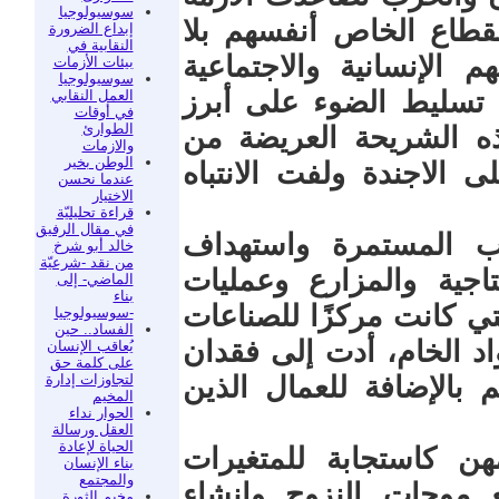
سوسيولوجيا
القطاع الخاص أنفسهم بلا
إبداع الضرورة
النقابية في
الإنسانية والاجتماعية
بيئات الأزمات
سوسيولوجيا
م تسليط الضوء على أبرز
العمل النقابي
في أوقات
الطوارئ
ذه الشريحة العريضة من
والازمات
الوطن بخير
الاجندة ولفت الانتباه
عندما نحسن
الاختيار
قراءة تحليليّة
في مقال الرفيق
رب المستمرة واستهداف
خالد أبو شرخ
من نقد -شرعيّة
اجية والمزارع وعمليات
الماضي- إلى
بناء
تي كانت مركزًا للصناعات
-سوسيولوجيا
الفساد.. حين
د الخام، أدت إلى فقدان
يُعاقب الإنسان
على كلمة حق
لتجاوزات إدارة
بالإضافة للعمال الذين
المخيم
الحوار نداء
العقل ورسالة
الحياة لإعادة
هن كاستجابة للمتغيرات
بناء الإنسان
والمجتمع
 موجات النزوح وإنشاء
مخيم الثورة..