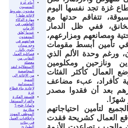
أيتام غزة
اع غزة تجد نفسها اليوم
المنسيون
مقيدون بشروط
وقة، تتفاقم حدتها مع
لإغاثة طفل!
مهارة الذكاء
العاطفي في
خانق، ففي ظل الدمار
الأزمات
عندما يُغلق
حتية ومصانعهم ومزارعهم،
المتنفذون
هواتفهم في
في تأمين أبسط مقومات
وجه ميدان
يُكوى بالنار..
ن، ورغم وحدة الألم الذي
فصائلية العمل
النقابي من
ين ونازحين ومكلومين
معضلة
الاستقلالية لنقد
ع العمال كأكثر الفئات
المحاصصة
من الإغاثة إلى
مية كأفراد، عبء مضاعف
التنمية
المستدامة
لإعادة بناء قطاع
هم بعد أن فقدوا مصدر
غزة
فلسفة الفكرة
شهرًا.
والقرارالمستقل
ولماذا -فتح-؟
جميع لتأمين احتياجاتهم
متلازمة
الموظف المهدد
واقع العمال كشريحة فقدت
وأخلاقيات العمل
في بيئات
ان والحرب تصاعدت الأزمة
الطوارئ