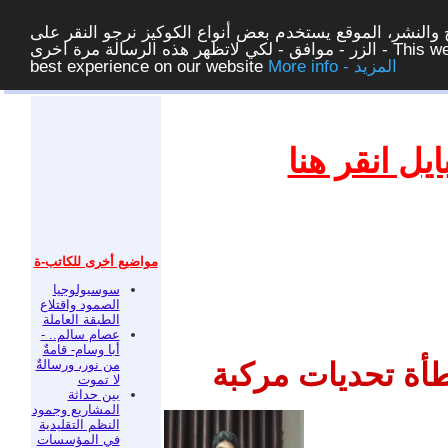
والنشر، الموقع يستخدم بعض أنواع الكوكيز نرجو النقر على
الزر - موافق - لكي لاتظهر هذه الرسالة مرة اخرى - This website uses cookies to ensure you get the
More info - المزيد
best experience on our website
غلق
ل انقر هنا
مواضيع أخرى للكاتب-ة
سوسيولوجيا
الصمود واقتلاع
الطبقة العاملة
عصام سالم.. -
أبا وسام- قامةٌ
من نور، ورسالةٌ
أة تحديات مركبة
لا تموت
بين حداثة
المشاريع وجمود
النظم التقليدية
في المؤسسات