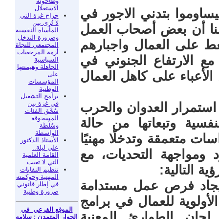
وطاحونة
الاستغلال
يساوموا بتدني الاجور في
جراح غزة التي
لا تُرى بين
ظنا أن بعض أصحاب العمل
المأساة النفسية
وضرورة التدخل
ط على العمال واجبارهم
المجتمعي للنجاة
أزمة المرجعيات
مع الارتفاع الجنوني في
السياسية
الجاهلة وهيمنتها
الأعباء على كاهل العمال
على
المؤسسات
الوطنية
برامج التشغيل
في غزة بين
استمرار العدوان والحرب
سُحْق الفئات
المسحوقة
لنفسية وتبعاتها من حالة
وسُلْطَة
الواسطة
ت متعمقة وتدخلًا مهنيًا
الأستاذ الدكتور
علي ليلة..
ومواجهة التحديات، مع
القامة العلمية
التي لا تغيب
ية التالية:
تنظيم النقابات
المهنية وحوكمته
ايجاد فرص عمل مستدامة
في إطار قانوني
ضرورة وطنية
لأولوية للعمال في برامج
الموقع الفرعي في
لجان الطوارئ المعنية
الحوار المتمدن : سلامه