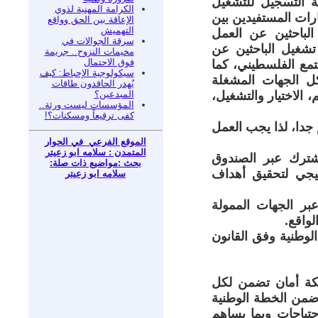
ية التسجيل للتشغيل
الكرامة المهنية لذوي
ارات المستفيدين بين
الإعاقة بين الحق وواقع
التهميش
لباحثين عن العمل
سرقة الجوالات في
شغيل الباحثين عن
مخيمات النزوح.. جريمة
فوق الاحتمال
مع الفلسطيني، كما
سيكولوجية الإحباط: كيف
كل الجهات المشغلة
يُهدر الحاقدون طاقات
المبدعين؟
 الاختيار والتشغيل،
المؤسسات ليست ورثة..
كفى ترقيعاً ومسكنات؟!
جدا، لذا يجب العمل
الموقع الفرعي في الحوار
المتمدن : سلامه ابو زعيتر
شترك عبر الصندوق
بحث :مواضيع ذات صلة:
يجي لتحقيق أهداف
سلامه ابو زعيتر
عبر الجهات الممولة
واقع.
لوطنية وفق القانون
كة أمان تضمن لكل
ضمن الخطة الوطنية
حتياجات وبما يساهم