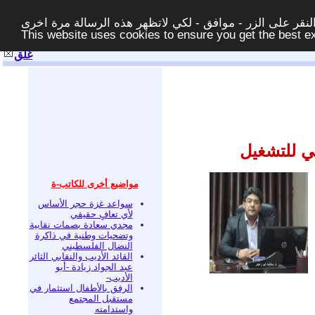
قر على الزر - موافق - لكي لاتظهر هذه الرسالة مرة اخرى -
This website uses cookies to ensure you get the best 
غلق
ي للتشغيل
مواضيع أخرى للكاتب-ة
سواعد غزة حجر الأساس
لأي تعافٍ حقيقي
مجدي سعادة بصمات نقابية
وتضحيات وطنية في ذاكرة
النضال الفلسطيني
القائد الأديب والنقابي الثائر
عبد الجواد زيادة -أبو
الأديب-
الرفق بالأطفال استثمار في
مستقبل المجتمع
واستدامته