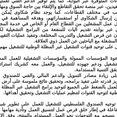
نات المتوفرة عبر البوابة، كما يتم توفير الدعم الفني لعمل
فيدين، عبر منصة تحقق التقاطع والإلتقاء بين حاجة السوق ومه
ب في مختلف القطاعات، كما يوجد نظام شكاوى يٌمكن ا
 إرسال الشكاوى أو استفساراتهم، وهدفه المساهمة في ت
ل عمل المشغلين من القطاع العام أو الخاص في خدمة المجت
عبر بوابته تقديم اليات للمنفعة من البرامج التشغيلية ل
 عن فرص التشغيل والتدريب المختلفة، وتنفيذ عمليات التقييم،
لمشغلة مع الباحثين عن العمل ذوي العلاقة.
ل على توحيد قنوات التشغيل عبر المظلة الوطنية للتشغيل مهم 
دعوة المؤسسات الممولة والمؤسسات التشغيلية للعمل الم
تشغيل ودعم جهوده للتشغيل، والعمل معه كشريك استرات
قق التنمية المستدامة.
على زيادة مصادر التمويل والدعم المالي والفني للصندوق 
يز قدرته على تنفيذ برامجه، وتحقيق نتائج ملموسة على أرض ال
العمل بالضغط على الجميع لتوحيد برامج التشغيل عبر المظلة ا
نية لتوحيد القنوات لتنظيم عمليات التشغيل وتحقيق أهدافها.
 توجيه الصندوق الفلسطيني للتشغيل للعمل على تطوير شب
اعلة في إطار خلق فرص عمل لتنسيق العمل وتأدية مهامها 
 ينسجم مع التوجهات نحو العمل المستدام والمنتج، وفق الا