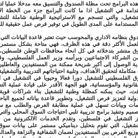
هذه البرامج تحت مظلة الصندوق والتنسيق معه مدخلا عمليا لتج
امة في التشغيل اذا ما كانت البرامج جزء من الخطة الا
تشغيل، والتي تنسجم مع الاستراتيجية الوطنية شاملة للتش
 المستدامة على المدى الطويل في توفير فرص عمل حقيقية لل
دوق بنظامه الاداري والمحوسب حيث تعتبر قاعدة البيانات التي
العمل الأكثر دقة في هذه الظرف، فهي متاحة بشكل مستمر 
وق منتشر بتدخلاته في كل انحاء محافظات الوطن فلسطين،
 الشركاء الاجتماعيين وبرأسه وزير العمل الفلسطيني، وقد
يذية الوصول إلى أكبر شريحة ممكنة من المستفيدين والعاطلي
تكاملة لتحقيق الأهداف، وتلبية احتياجاتهم التدريبية والتشغيلية
 الفلسطيني للتشغيل دورا فعالا وحيويا في التشغيل في ال
انونية والمؤسساتية، فهو الجهة الأقدر على قيادة عملية الت
قت، حيث يمكنه كمظلة وطنية للتشغيل بناء شراكات قوية
ولية لتعزيز فرص التشغيل، وتطوير قاعدة بياناته لجميع البا
ات وبيانات تسهل في عملية مطابقة العرض والطلب مع سوق
صميم وتنفيذ برامج تدريبية تلبي احتياجات السوق المحلي والت
زيز التشغيل في فلسطين، وتقدم الخدمات الالكترونية من خ
لتشغيل، التي تقوم بتحليل ديناميكي مستمر على بيانات سو
زيع الفرص بين المستفيدين لضمان الشفافية والنزاهة والعدالة