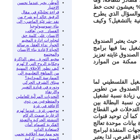
مصادر للطاقة، وما
الوطن بخير عندما نحسن
عه من تداعيات الحرب مما زاد من نسبة البطالة تقريبا 88% وأكثر من 90% يعيشون تحت خط
الاختيار
قراءة تحليليّة في مقال
 والسؤال الذي يطرح
الرفيق خالد أبو شرخ من
ية بالتشغيل؟ وكيف
نقد -شرعيّة الماضي- إلى
بناء -سوسيولوجيا
الفساد.. حين يُعاقب
الإنسان على كلمة حق
لتجاوزات إدارة المخيم
، حيث يعتبر الصندوق
الحوار نداء العقل ورسالة
غيل بما فيها برامج
الحياة لإعادة بناء الإنسان
لصندوق غايته تعزيز
والمجتمع
مخيم الثورة.. نبض الذاكرة
 ممكنة من الموارد
وحكاية الروح التي لا تُهزم
كيف نطور الأخلاق المهنية
من المناهج التعليمية إلى
الممارسة الميدانية؟
غيل الفلسطيني لما
ميثاق الشرف الحركي
ودوره في قيادة التغيير
الصندوق من تطوير
والارتقاء
ي زيادة نسبة تشغيل
التحديات المركّبة للعاملين
والمتطوعين من ذوي
ن نسبة البطالة بين
الإعاقة في غزة
 التدخلات في القطاع
توجيهي غزة.. عندما تُهزم
الزغاريدُ صمتَ الركام
ما أن توحيد قنوات
التنشئة الحركية والتعبئة
بيانات موحدة تعالج
الفكرية كصمام أمان
لاستعادة الذات
هات المنفذة لبرامج
نحو ممارسة أخلاقية تحمي
فؤ الفرص، لذا يعتبر
المهنة وتصون كرامة