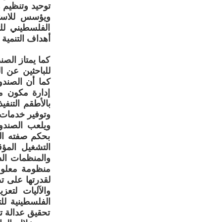
توحيد وتنظيم 
ويؤسس للاستد
الفلسطيني لل
أهداف التنمية
كما يمتاز الصن
للباحثين عن 
كما أن الصند
إدارة مكون من
بالأطقم التنف
وتوفير خدمات م
ويلعب الصندوق
بحكم صفته الق
التشغيل المؤ
والمنظمات الد
منظومة معلوم
لقدرتها على ت
والآليات لتع
الفلسطينية ل
تحقيق عدالة تو