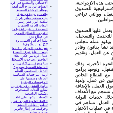
نب هذه الازدواجية،
الأخصائي والمجتمع في غزة
الفتيات بين برزخ المراهقة
ستراتيجية للصندوق
ووطأة المعاناة النفسية
غيل، ووالتي تراعي
والفسيولوجية في غزة
بيان صحفي صادر عن د.
مواطنين.
سلامه ابو زعيتر رئيس
النقابة العامة للخدمات
الصحية فلسطين انقذوا ما
 يعمل عليها الصندوق
تبقى من القطاع الصحي
للتحديث والتسجيل،
في قطاع غزة
دقّوا أجرَاسَ العَمَل.. ولا
 ويقود عمله مجلس
تَتَذرَّعُوا بالظُّرُوف!
 نشأ بقانون وقادر
شهادة من الميدان.. عندما
يُنصف القلمُ شرفَ العطاء
ن عن العمل، وتقديم
عمال غزة بين فكّي الغلاء
.
الفاحش وطاحونة الاستغلال
جراح غزة التي لا تُرى بين
فترة الأخيرة، وذلك
المأساة النفسية وضرورة
شغيل، وتوحيد برامج
التدخل المجتمعي للنجاة
 مع القطاع الخاص
أزمة المرجعيات السياسية
الجاهلة وهيمنتها على
حثين عن عمل، ولدية
المؤسسات الوطنية
 العمل، بالإضافة
برامج التشغيل في غزة بين
سُحْق الفئات المسحوقة
ي تنسجم مع الأهداف
وسُلْطَة الواسطة
لال خدمات البوابة
الأستاذ الدكتور علي ليلة..
القامة العلمية التي لا تغيب
ق العمل، تساهم في
تنظيم النقابات المهنية
 في عمليات الاختيار
وحوكمته في إطار قانوني
ضرورة وطنية