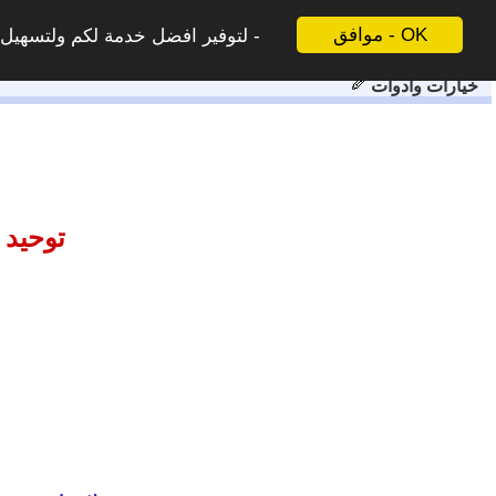
موافق - OK
لتوفير افضل خدمة لكم ولتسهيل ع
خيارات وادوات
توحيد 