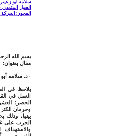
سلامه ابو زعيتر
الحوار المتمدن - العدد: 8147 - 2024 /
المحور: الحركة ا
بسم الله الرح
مقال بعنوان:
· د. سلامه أبو 
يلاحظ في الف
العمل في القط
الحصر: العشو
وحرمان الكثر 
بينها، وذلك ي
الحرب على غزة
والاستهداف ال