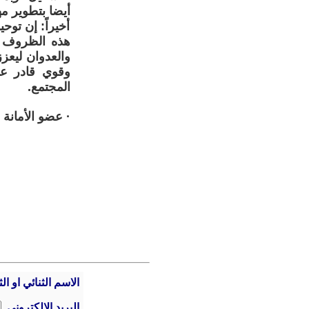
أيضا بتطوير م
أخيراً: إن تو
هذه الظروف ال
والعدوان ليعز
وقوي قادر عل
المجتمع.
· عضو الأمانة 
الاسم الثنائي او الث
البريد الالكتروني