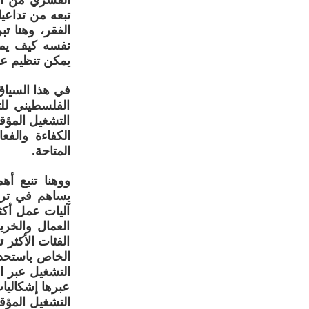
القسري من أم
الفقر، وهنا ت
نفسه كيف يمك
يمكن تنظيم عم
في هذا السياق
الفلسطيني للت
التشغيل المؤق
الكفاءة والفع
المتاحة.
ووهنا تنبع أ
يساهم في ترك
آليات عمل أكث
العمال والخري
الفئات الأكثر 
الخاص باستحد
التشغيل عبر ا
عبرها إشكاليا
التشغيل المؤق