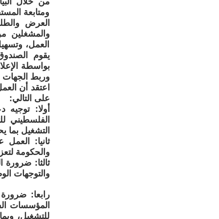
من خلال البيا
ومتابعة المست
العرض والطل
والمشغلين من
العمل، وتسهي
يقوم الصندوق 
بواسطة الإعلان
وربط الجهات ا
اعتقد أن العم
على التالي:
أولا: توجيه 
الفلسطيني لل
التشغيل بما يح
ثانيا: العمل 
والحكومة لتعز
ثالثا: ضرورة 
والتوجهات الوط
رابعا: ضرورة
المؤسسات الف
للتشغيل، وبما