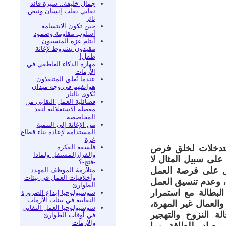
جمال خليفة.. سيرة قائد
نقابي بقلب إنسان ونبض
ثائر
حين تكون الابتسامة
أسلوب مقاومة وصمود
أيتام غزة المنسيون
مقيدون بشروط لإغاثة
طفل!
مهارة الذكاء العاطفي في
الأزمات
عندما يُغلق المتنفذون
هواتفهم في وجه ميدان
يُكوى بالنار..
فصائلية العمل النقابي من
معضلة الاستقلالية لنقد
المحاصصة
من الإغاثة إلى التنمية
المستدامة لإعادة بناء قطاع
غزة
فلسفة الفكرة
التدخلات لخلق فرص
والقرارالمستقل ولماذا
على سبيل المثال لا
-فتح-؟
ل على فرصة العمل
متلازمة الموظف المهدد
وأخلاقيات العمل في بيئات
، وعدم تنسيق العمل
الطوارئ
البطالة مع استمرار
سوسيولوجيا إبداع الضرورة
النقابية في بيئات الأزمات
العمال غير المهرة،
سوسيولوجيا العمل النقابي
لة النزوح والتهجير
في أوقات الطوارئ
والازمات