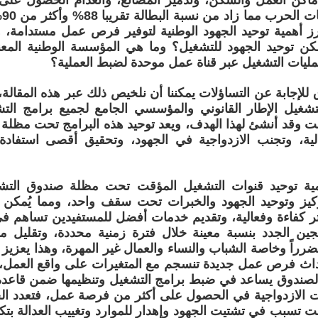
اكن العمل والسكن، وتدمير المصانع، وانعدام الحصول على 
تب
برز أهمية توحيد الجهود الوطنية لتوفير فرص عمل مستدامة،
ن توحيد الجهود للتشغيل؟ وما هي المؤسسة الوطنية المعن
ليات التشغيل عبر قناة عمل موحدة لضبط العملية؟
 للإجابة عن التساؤلات يمكننا أن نلخيص ذلك عبر هذه المقالة
شغيل الإطار القانوني والمؤسسي الجامع لجميع برامج التش
ت وقد أنشئ لهذا الهدف، ويعد توحيد هذه البرامج تحت مظلة ا
الية، وتجنب الازدواجية في الجهود، وتحقيق أقصى استفادة
همية توحيد قنوات التشغيل المؤقت تحت مظلة صندوق التش
يز وتوحيد الجهود والخبرات تحت سقف واحد، ومما يُمكن 
ر كفاءة وفعالية، وتقديم خدمات أفضل للمستفيدين تساهم ف
جين الجدد بنسبة معينة خلال فترة زمنية محددة، وتقليل م
تضرراً وخاصة الشباب والنساء والعمال غير المهرة، وهذا يعزيز
اث فرص عمل جديدة تنسجم مع المتغيرات على واقع العمل، ك
لصندوق يساعد في ضبط برامج التشغيل وتنظيمها ضمن قاعدة 
ت الازدواجية في الحصول على أكثر من فرصة عمل، فتعدد الج
ت تسبب في تشتيت الجهود وإهدار للموارد وتغييب العدالة بتكا