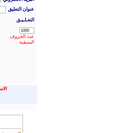
عنوان التعليق
التعـلـيـق
عدد الحروف
المتبقية
الاس