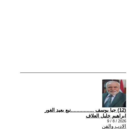
(12) جيا يوسف ................نبع بعيد الغور
ابراهيم خليل العلاف
2026 / 8 / 9
الادب والفن