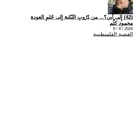
(42) إِلى أين؟... من دُرُوبِ النّكبة إِلى حُلمِ العودة
محمود كلّم
2026 / 8 / 9
القضية الفلسطينية