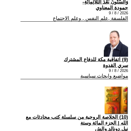
وَالسِّتُّونَ بَعْدَ الثَّلَاثِمِائَةِ-
حمودة المعناوي
2026 / 8 / 9
الفلسفة ,علم النفس , وعلم الاجتماع
(9) اتفاقية مكة للدفاع المشترك
سري القدوة
2026 / 8 / 9
مواضيع وابحاث سياسية
(10) الخلاصة الروحية من سلسلة كتب محادثات مع
الله | الجزء المائة وستة
نيل دونالد والش