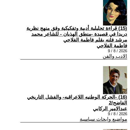
(15) قراءة تحليلية أدبية وتفكيكية وفق منهج نظرية
دريدا في قصيدة -منطق الهذيان - للشاعر محمد
مرشد فلنه بقلم فاطمة الفلاحي
فاطمة الفلاحي
2026 / 8 / 9
الادب والفن
(16) -الحركة الوطنيه اللاعراقيه- والفشل التاريخي
الفاضح/2
عبدالامير الركابي
2026 / 8 / 9
مواضيع وابحاث سياسية