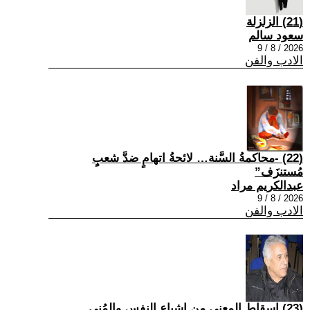
(21) الزلزلة
سعود سالم
2026 / 8 / 9
الادب والفن
(22) -محاكمةُ السَّنة… لائحةُ اتهامٍ ضدَّ شعبٍ
مُستنزَف”
عبدالكريم مراد
2026 / 8 / 9
الادب والفن
(23) إسقاط المعنى من إشباع النفس والمُنى