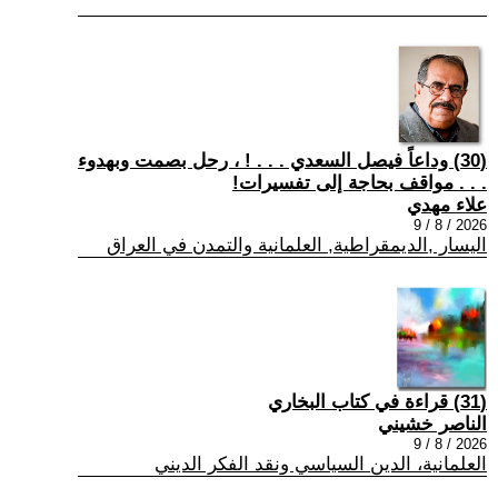
(30) وداعاً فيصل السعدي . . . ! ، رحل بصمت وبهدوء
. . . مواقف بحاجة إلى تفسيرات!
علاء مهدي
2026 / 8 / 9
اليسار ,الديمقراطية, العلمانية والتمدن في العراق
(31) قراءة في كتاب البخاري
الناصر خشيني
2026 / 8 / 9
العلمانية، الدين السياسي ونقد الفكر الديني