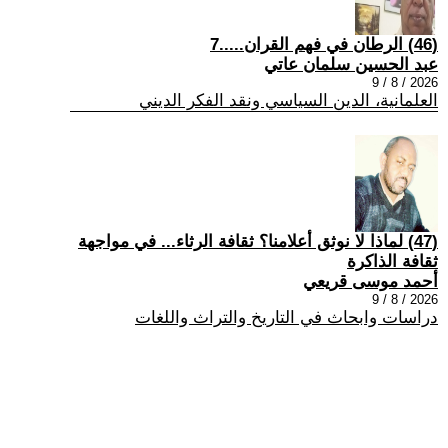
(46) الرطان في فهم القران.....7
عبد الحسين سلمان عاتي
2026 / 8 / 9
العلمانية، الدين السياسي ونقد الفكر الديني
(47) لماذا لا نوثق أعلامنا؟ ثقافة الرثاء... في مواجهة
ثقافة الذاكرة
أحمد موسى قريعي
2026 / 8 / 9
دراسات وابحاث في التاريخ والتراث واللغات