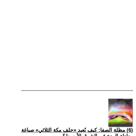
(6) مظلة الصفا: كيف يُعيد «حلف مكة الثلاثي» صياغة