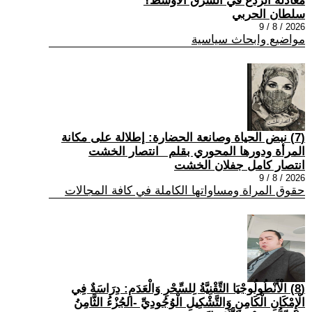
معادلة الردع في الشرق الأوسط؟
سلطان الحربي
2026 / 8 / 9
مواضيع وابحاث سياسية
(7) نبض الحياة وصانعة الحضارة: إطلالة على مكانة
المرأة ودورها المحوري بقلم _انتصار الخشت
انتصار كامل جفلان الخشت
2026 / 8 / 9
حقوق المراة ومساواتها الكاملة في كافة المجالات
(8) الْأَنْطُولُوجْيَا التِّقْنِيَّةُ لِلسِّحْرِ وَالْعَدَمِ: دِرَاسَةٌ فِي
الْإِمْكَانِ الْكَامِنِ وَالتَّشْكِيلِ الْوُجُودِيِّ -الجُزْءُ الثَّامِنُ