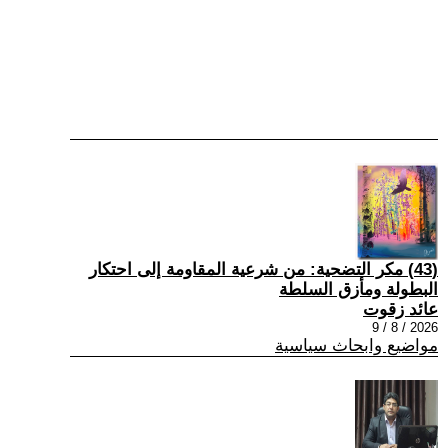
(43) مكر التضحية: من شرعية المقاومة إلى احتكار
البطولة ومأزق السلطة
عائد زقوت
2026 / 8 / 9
مواضيع وابحاث سياسية