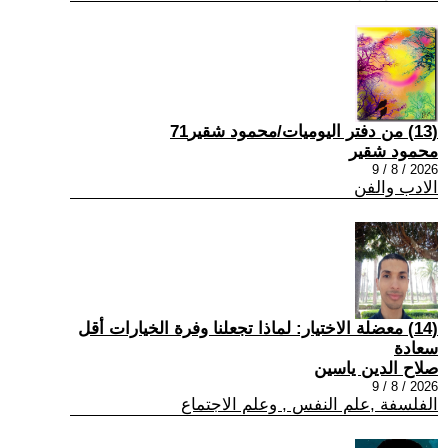
(13) من دفتر اليوميات/محمود شقير71
محمود شقير
2026 / 8 / 9
الادب والفن
(14) معضلة الاختيار: لماذا تجعلنا وفرة الخيارات أقل
سعادة
صلاح الدين ياسين
2026 / 8 / 9
الفلسفة ,علم النفس , وعلم الاجتماع