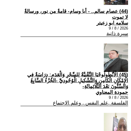
(44) عصام سالم.. - أبا وسام- قامةٌ من نور، ورسالةٌ
لا تموت
سلامه ابو زعيتر
2026 / 8 / 9
سيرة ذاتية
(45) الْأَنْطُولُوجْيَا التِّقْنِيَّةُ لِلسِّحْرِ وَالْعَدَمِ: دِرَاسَةٌ فِي
الْإِمْكَانِ الْكَامِنِ وَالتَّشْكِيلِ الْوُجُودِيِّ -الجُزْءُ السَّابِعُ
وَالسِّتُّونَ بَعْدَ الثَّلَاثِمِائَةِ-
حمودة المعناوي
2026 / 8 / 9
الفلسفة ,علم النفس , وعلم الاجتماع