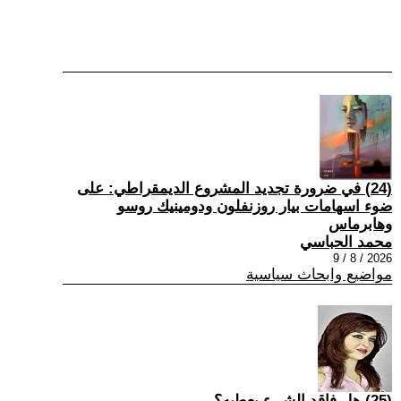
(24) في ضرورة تجديد المشروع الديمقراطي: على
ضوء اسهامات بيار روزنفلون ودومينيك روسو
وهابرماس
محمد الحباسي
2026 / 8 / 9
مواضيع وابحاث سياسية
(25) هل فاقد الشيء يعطيه؟