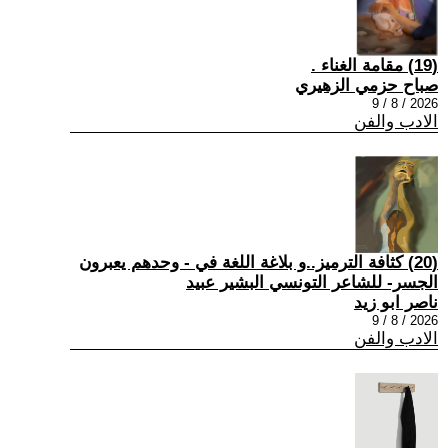
(19) مقامة الغناء .
صباح حزمي الزهيري
2026 / 8 / 9
الادب والفن
(20) كثافة الترميز..و بلاغة اللغة في - وحدهم يعبرون
الجسر- للشاعر التونسي البشير عبيد
ناصر ابو زيد
2026 / 8 / 9
الادب والفن