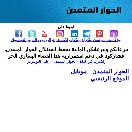
تابعونا على:
بودكاست
بنترست
تيلكرام
لينكدإن
الانستغرام
اليوتيوب
التويتر
الفيسبوك
تبرعاتكم وتبرعاتكن المالية تحفظ استقلال الحوار المتمدن،
فشاركونا في دعم استمرارية هذا الفضاء اليساري الحر
[اشترك في قناة ‫«الحوار المتمدن» على اليوتيوب]
الحوار المتمدن - موبايل
الموقع الرئيسي