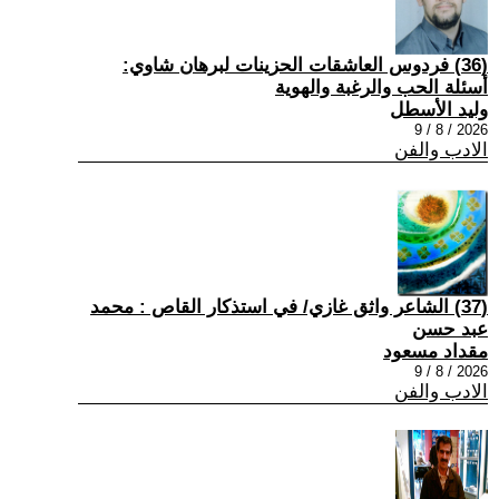
(36) فردوس العاشقات الحزينات لبرهان شاوي:
أسئلة الحب والرغبة والهوية
وليد الأسطل
2026 / 8 / 9
الادب والفن
(37) الشاعر واثق غازي/ في استذكار القاص : محمد
عبد حسن
مقداد مسعود
2026 / 8 / 9
الادب والفن