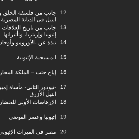
12
جانب من فلسفة الخلق وع
النيل فى الديانة المصرية 
13
جانب من تاريخ العلاقات ا
إثيوبيا وإريتريا، وتأثيراتها
14
نبذة عن -الأورومو وأوجادي
15
المسيحية الإثيوبية
16
إياح حتب – الملكة المحار
17
-ثيودور الثانى- مأساة إمب
النيل الأزرق
18
الإرهاصات الأولى للحضار
19
إثيوبيا وعصر الفوضى
20
مصر فى الميراث الإثيوبى