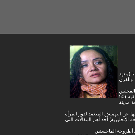
ا (معهد
 والقرن
 نظمها المجلس
الأعلى للثقافة، القاهرة مصر. كما شاركت فى المؤتمر الدولى الـ 44 لجمعية نيويورك للدراسات الأفريقية (50
2 ، كلية يورك ، جامعة مدينة
الها عن التهميش المتعمد لدور المرأة
يقيا (منشور باللغة الإنجليزية) أحد أهم المقالات التى