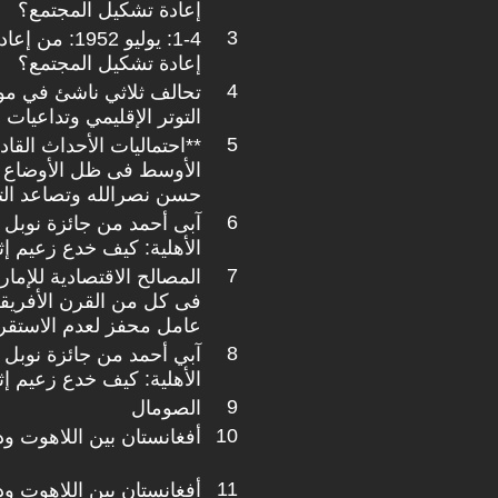
إعادة تشكيل المجتمع؟
3
1-4: يوليو 952
إعادة تشكيل المجتمع؟
4
تحالف ثلاثي ناشئ في مواج
التوتر الإقليمي وتداعيات
5
**احتماليات الأحداث الق
الأوسط فى ظل الأوضاع الر
حسن نصرالله وتصاعد التو
6
آبى أحمد من جائزة نوبل 
الأهلية: كيف خدع زعيم إثيوبي
7
المصالح الاقتصادية للإمار
فى كل من القرن الأفريق
عامل محفز لعدم الاستقرا
8
آبي أحمد من جائزة نوبل 
الأهلية: كيف خدع زعيم إثيوبي
9
الصومال
10
أفغانستان بين اللاهوت ودو
11
أفغانستان بين اللاهوت ودول