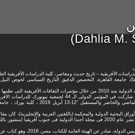
ن
(Dahlia M. 
.
راسات الأفريقية – تاريخ حديث ومعاصر، كلية الدراسات الأفريقية العلي
قا)، جامعة القاهرة، التحصص الدقيق التاريخ السياسى لحوض النيل
- شاركت فى العديد من المؤتمرات الدولية منذ 2010 من خلال مؤتمرات الثقافات الأفريقية التى
عاما. دراسات سوداء - سانكوفا الماضي والحاضر والمستقبل "12-13 أبريل 019
لأوراق البحثية الدولية والمحكمة (باللغتين العربية والإنجليزية)، كان مق
المصرية فى التاريخ الحديث، الذى نشر عام 2020 فى مجلة أجندا الدولية فى جنوب أفر
در عن الهيئة العامة للكتاب، مصر، 2018. وهو كتاب عن أطروحة الماجستير.