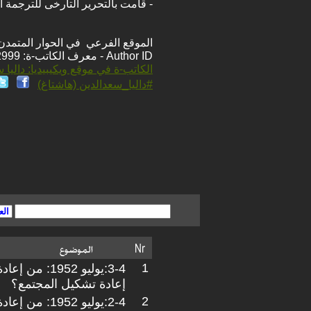
- قامت بالتحرير التارخى للترجمة ال
الموقع الفرعي في الحوار المتمدن: ps://www.ahewar.org/m.asp?i=12999
Author ID - معرف الكاتب-ة: 12999
الكاتب-ة في موقع ويكيبيديا: داليا 
#داليا_سعدالدين (هاشتاغ)
1
3-4:يوليو 1952:
إعادة تشكيل المجتمع؟
2
2-4:يوليو 1952: