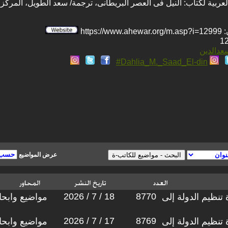
عربية لكتاب: النيل فى العصر البريطانى، ترجمة/ سعد الطويل، المركز الف
htt
سعدالدين
Dahlia_M._Saad_El-din#
عرض المواضيع
2026 / 7 / 18
8770
 من إعادة تنظيم الدولة إلى
مواضيع وابح
2026 / 7 / 17
8769
 من إعادة تنظيم الدولة إلى
مواضيع وابح