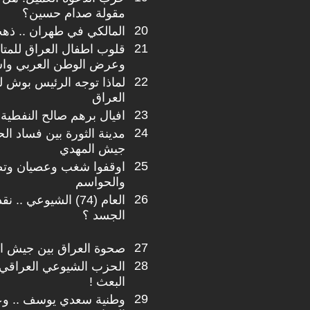
مقولة صدام حسين؟
20
المالكي في طهران .. ذه
21
قلوب اطفال العراق للمت
وعرض الوطن العربي واس
22
لماذا توجه الرئيس بوش 
العراق
23
افيال برهم صالح النفطية
24
مدينة الثورة بين فساد ا
جيش المهدي
25
اوقفوا شغب وعصيان وتض
والحواسم
26
العام (74) الشيوعي .
الجسد ؟
27
صحوة العراق بين جيش ال
28
الحزب الشيوعي العراقي
البعث !
29
وطنية سعدي يوسف .. وعمال