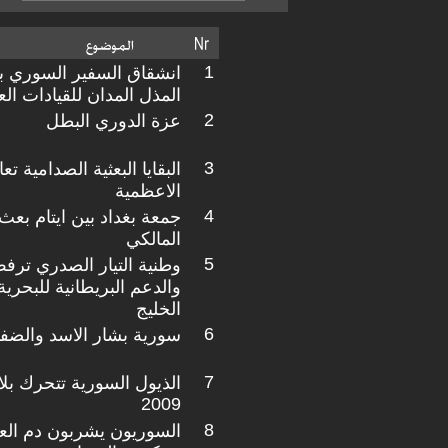
1
انشقاق السفير السوري ببغ
المذل المدان للقيادات الع
2
عزة الدوري البطل
3
البقايا البعثية الصدامية تع
الاعظمية
4
جمعة بغداد بين ايتام بعث
المالكي
5
وطنية التيار الصدري ترفض
والدعم البريطانية للبحرية
الخليج
6
سورية بشار الاسد والضفد
7
الذيول السورية تتحرك بلا 
2009
8
السوريون يشربون دم الع