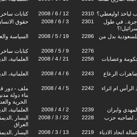
2008 / 6 / 12
2310
ب لياخذ اوليعطي؟
كتابات ساخرة
2008 / 6 / 3
2301
اجرة.. في طول
حقوق الانسا
رائيل!؟
2008 / 5 / 19
2286
للسعودية بدل من
السياسة والعل
2008 / 5 / 9
2276
كتابات ساخرة
2008 / 4 / 21
2258
لحكومة وعصابات
العلمانية، ال
2008 / 4 / 6
2243
اهرات الرعاع
العلمانية، ال
2008 / 4 / 5
2242
. نقد الرأس ام اثراء
ملف - دور قو
بناء دولة مد
الحرية والعدالة الاجتماعية للجميع
2008 / 4 / 2
2239
مهدي وايران
العلمانية، ال
2008 / 3 / 22
2228
, لصاحبه حزب
اليسار ,الديم
العراق
2008 / 3 / 13
2219
ة اتحاد الادباء
اليسار ,الديم