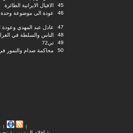
45
الافيال الايرانية الطائرة
46
عودة الى موضوعة وحدة ا
47
عادل عبد المهدي وعودة ا
48
الناس والسلطة في العرا
49
تي72
50
محاكمة صدام والنمور في 
ب
افلام اليوتيوب
نحن