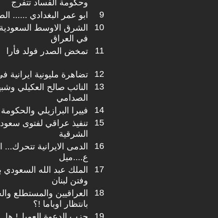
وحكومة الفساد تتفرج
9
ابو عمر البغدادي ...... ال
10
الشرق الاوسط السعودية 
في العراق
11
تمخض الصدر فولد فأرا
12
تضاهرة مليونية ايرانية في
13
النائب صالح العكيلي وشبهة
الصدامي
14
فييرا البرازيلي والحكومة 
15
تنفيذ عراقي لفتوى سعودية
الشرقية
16
الدمى الايرانية تتحرك...
ع....ميل
17
الملك عبد الله السعودي 
وفتن لبنان
18
العراقيين والمستطلع والج
بانتظار اوباما !؟
19
حزب الدعوة العميل! هل ا