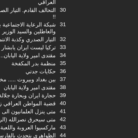
العراقي
30
التحالف القادم. التيار ال
!!
31
شبكة الرعاية الاجتماعية
والعاطلين والسيد الوزير
32
التيار الصدري وكذبة الانتم
33
تركيا ليست ايران يابشار 
34
مقتدى امير ولاية اليابان....
35
منظمة بدر المكفخة
36
حكايات جدتي
37
بين بغداد وبيروت ..... مخ
38
مقتدى امير ولاية اليابان
39
حجارة ايران وبحارة جلالة
40
قضية المواطن العراقي زي
41
متى ينزل العلمانيون الى ا
42
متى سيحرق نصرالله (الر
43
ماركسيوا العروبة واللعبة 
44
الظواهري يتحدث بالفارس