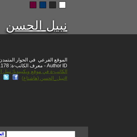
نبيل الحسن
الموقع الفرعي في الحوار المتمدن: ps://www.ahewar.org/m.asp?i=1178
Author ID - معرف الكاتب-ة: 1178
الكاتب-ة في موقع ويكيبيديا: نبيل 
#نبيل_الحسن (هاشتاغ)