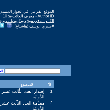
الموقع الفرعي في الحوار المتمدن: ps://www.ahewar.org/m.asp?i=10
Author ID - معرف الكاتب-ة: 10
الكاتب-ة في موقع ويكيبيديا: صبر
#صبري_يوسف (هاشتاغ)
1
إصدار العدد الثَّالث عشر م
الدَّوليّة
2
مقدِّمة العدد الثاّلث عشر ل
الدَّوليّة