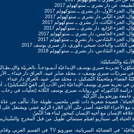
بيّة والتَّشكيليّة:
 دراسة الدّكتوراه عن روايات صبري يوسف الثَّلاثة (تجلِّيات في رحاب ال
معة يوزنجو ييل التُّركيّة.
حياة"، قصيدة شعرية ذات نَفَس ملحمي، طويلة جدّاً، تتألّف من عدّة 
 الأجزاء اللاحقة، أصدر حتّى الآن الجّزء الرابع عشر، ويشتغل على ال
 علاقة الإنسان مع أخيه الإنسان كمحور لبناء هذا النَّصّ.
ودة الحياة إلى سيناريو لفيلم سينمائي طويل من قبل المخرج والسِّينا
.
* إشتغل مديراً لبرنامج "بطاقات ثقافيّة" في الفضائيّة ا