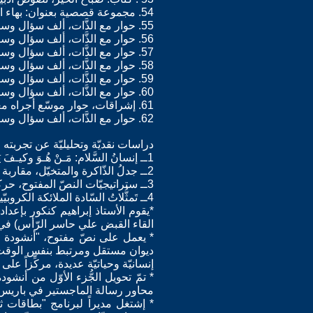
54. مجموعة قصصية بعنوان: بهاء الطبيعة، عن دار نشري ــ ستوكهولم 2017
55. حوار مع الذَّات، ألف سؤال وسؤال، الجزء الأول، دار نشري ــ ستوكهولم 2017
56. حوار مع الذَّات، ألف سؤال وسؤال، الجزء الثّاني دار نشري ــ ستوكهولم 2017
57. حوار مع الذَّات، ألف سؤال وسؤال، الجزء الثّالث، دار نشري ــ ستوكهولم 2017
58. حوار مع الذَّات، ألف سؤال وسؤال، الجزء الرّابع، دار نشري ــ ستوكهولم 2017
59. حوار مع الذَّات، ألف سؤال وسؤال، الجزء الخامس، دار نشري ــ ستوكهولم 2017
60. حوار مع الذَّات، ألف سؤال وسؤال، الجزء السّادس، دار نشري ــ ستوكهولم 2017
61. إشراقات، حوار موسّع أجراه معي الكاتب والباحث صبحي دقّوري، دار صبري يوسف 2017
62. حوار مع الذَّات، ألف سؤال وسؤال، الجزء السّادس، دار نشري ــ ستوكهولم 2018
دراسات نقديّة وتحليليّة عن تجربته الأد
1ــ إنسانُ السَّلام: مَـنْ هُـوَ وكيـفَ يَتكوّن؟ تجـربـة صبري يوسـف الإبـداعيّة أنـمـوذجـاً، بالعربيّة والإيــطـاليّة، د. أسماء غريب، إيطاليا 2016.
2ــ جدلُ الذّاكرة والمتخيّل، مقاربة في سرديّات صبري يوسف، د. محمّد صابر عبيد، العراق دار غيداء ــ الأردن 2016.
3ــ ستراتيجيّات النصّ المفتوح، حركيّةُ الفضاء وملحميّةُ التّشكيل، د. محمّد صابر عبيد، العراق دار غيداء.
4ــ تَمثُّلاتُ السّادة الملائكة الكروبيّين في تجربة صبري يوسف الإبداعيّة (من الأدب إلى الفنّ التّشكيليّ) د. أسماء غريب
*يقوم الأستاذ إبراهيم كنكور بإعداد
القاء القبض علي حاسر الرّأس) في جا
* يعمل على نصّ مفتوح، "أنشودة ال
ديوان مستقل ومرتبط بنفس الوقت مع
إنسانيّة وحياتيّة عديدة، مركِّزاً على
* تمّ تحويل الجُّزء الأوّل من أنش
محاور رسالة الماجستير في باريس