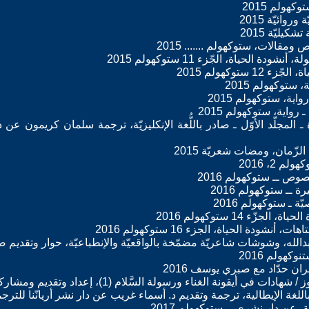
ة ـ المجلّد الأوّل ـ صادر باللُّغة الإنكليزيّة، ترجمة سلمان كريمون عن 