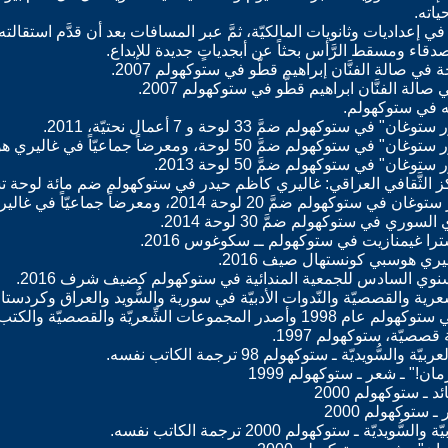
ياته.
في سلكِ التّعليم 13 عاماً، في إعداديات وثانويات المالكيّة، ثمَّ عبر المسافات بعد أن قدَّم
لأصدقاء ومسقط الرَّأس بحثاً عن أبجدياتٍ جديدة للإبداع.
ة في صالة الفنَّان إبراهيم قطّو في ستوكهولم 2007.
 الفنَّان ابراهيم قطّو في ستوكهولم 2007.
له في ستوكهولم.
وكهولم ضمَّ 33 لوحة و 7 أعمال نحتيّة، 2011.
َّ 50 لوحة، ومعرضاً جماعيّاً في غاليري هوسبي 2012.
ان" في ستوكهولم ضمَّ 50 لوحة 2013.
ز الثَّقافي العراقي: غاليري كاظم حيدر في ستوكهولم ضم مائة لوحة تشكيليّ
 لوحة 2014، ومعرضاً جماعيّاً في غاليري هوسبي 2014.
ري في ستوكهولم ضمَّ 30 لوحة 2014.
غيمنازيت في ستوكهولم ــ سكوغوس 2016.
 هوسبي كونستهال صيف 2016.
وي السادس للجمعية المندائية في ستوكهولم كضيف شرف 2016.
رية والقصصيّة والنّدوات الأدبيّة في سورية والسُّويد والعراق وكردستا
ِعريّة والقصصيّة والكتب التَّالية: