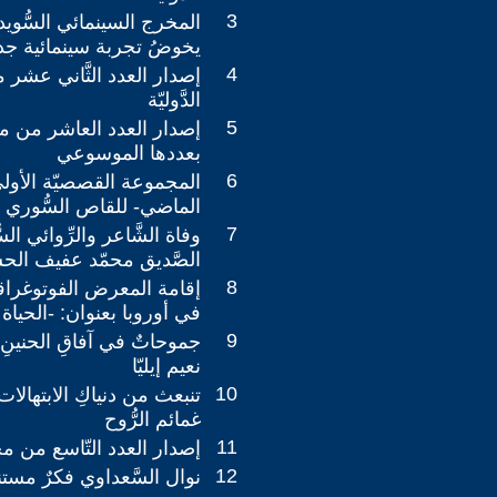
3
المخرج السينمائي السُّو
يخوضُ تجربة سينمائية جد
4
إصدار العدد الثَّاني عشر م
الدَّوليّة
5
إصدار العدد العاشر من مجلّة
بعددها الموسوعي
6
المجموعة القصصيّة الأول
الماضي- للقاص السُّوري 
7
وفاة الشَّاعر والرِّوائي ال
الصَّديق محمّد عفيف الح
8
إقامة المعرض الفوتوغراقي
في أوروبا بعنوان: -الحياة ك
9
جموحاتٌ في آفاقِ الحنينِ،
نعيم إيليّا
10
تنبعث من دنياكِ الابتهالا
غمائم الرُّوح
11
إصدار العدد التّاسع من مجلّة
12
نوال السَّعداوي فكرٌ مستنير