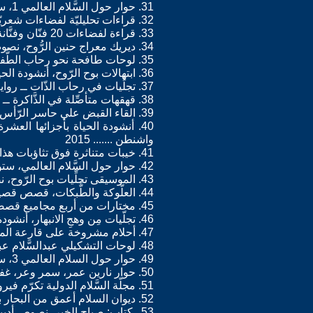
31. حوار حول السَّلام العالمي 1، ستوكهولم 2015
32. قراءات تحليليّة لفضاءات شعريّة وروائيّة 2015
33. قراءة لفضاءات 20 فنّان وفنَّانة تشكيليّة 2015
34. ديريك معراج حنين الرُّوح، نصوص ومقالات، ستوكهولم ....... 2015
35. لوحات طافحة نحو رحاب الطُّفولة، أنشودة الحياة، الجّزء 11 ستوكهولم 2015
36. ابتهالات بوح الرّوح، أنشودة الحياة، الجّزء 12 ستوكهولم 2015
37. تجلِّيات في رحاب الذّات ــ رواية، ستوكهولم 2015
38. قهقهات متأصِّلة في الذَّاكرة ــ رواية، ستوكهولم 2015
39. القاء القبض علي حاسر الرّأس ـ رواية، ستوكهولم 2015
40. أنشودة الحياة بأجزائها العشر
واشنطن ....... 2015
41. خيبات متناثرة فوق تثاؤبات هذا الزّمان، ومضات شعريّة 2015
42. حوار حول السَّلام العالمي، ستوكهولم 2، 2016
43. الموسيقى تجلِّيات بوح الرّوح، نصوص ــ ستوكهولم 2016
44. العلّوكة والطَّبكات، قصص قصيرة ــ ستوكهولم 2016
45. مختارات من أربع مجاميع قصصيّة ـ ستوكهولم 2016
46. تجلّيات مِن وهجِ الانبهار، أنشودة الحياة، الجزّء 14 ستوكهولم 2016
47. أحلام مشروخة على قارعة المتاهات، أنشودة الحياة، الجزء 16 ستوكهولم 2016
48. لوحات التشكيلي عبدالسَّلام عبدالله، وشوشات شاعريّة مضمّخة بالواقعيّة والإنطباعيّة، حوار وتقديم صبري يوسف 2016
49. حوار حول السلام العالمي 3، ستنوكهولم 2016
50. حوار نارين عمر، سمر وعر، غفران حدّاد مع صبري يوسف 2016
51. مجلّة السَّلام الدولية تكرّم فيروز / شهادات في أيقونة الغناء ورسولة السَّلام (1)، إعداد وتقديم ومشاركة، ستوكهولم 2016
52. ديوان السلام أعمق من البحار باللغة الإيطالية، ترجمة وتقديم د. أسماء غريب عن دار نشر أريانّنا للترجمة والطباعة والنشر 2017.
53 . كتاب: صباح الخير، نصوص أدبية، عن دار نشري ــ ستوكهولم 2017