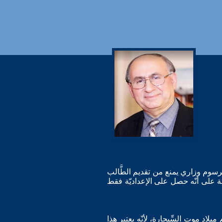
اك، حيث صدر مرسوم وزاري يمنع من تقديم الطَّالب
َالثة على أنّه حصل على الإعداديّة فقط
 كل عام بيوم ميلاد موت السِّيجارة، لأنّه يعتبر هذا