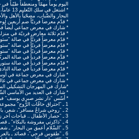
اليوم يوماً مهمّاً ومنعطفاً طيّباً في ح
* اشتغل 
البحار والضَّباب، مضحّياً بالأهل وا
* قدَّم معرضاً فرديَّاً ضم أربعين لوح
* شارك في معرض جماعي أيضاً في صالة
* قدّم ثلاثة معارض فرديّة في منز
* قدّم معرضاً فرديّاً في صالة "ستور ستوغان" في ست
* قدّم معرضاً فرديّاً في صالة "ستور ستوغان" في ستوكهولم ضم
* قدّم معرضاً فرديّاً في صالة "ستور ستوغ
* قدَّم معرضاً فردياً في صالة المرك
* قدّم معرضاً فردياً في صالة ستور ستوغان في ستوكهولم ضمَّ 20
* قدّم معرضاً فردياً في صالة النادي السو
* شارك في معرض جماعة في أوسترا 
* شارك في معرض جماعي في غاليري
*شارك في المهرجان التشكيلي السن
* شارك في العديد من الأماسي الشّع
* أسّس "دار نشر صبري يوسف" في ستوكهولم عام 1998 وأصدر المجموعات الشّ
1 ـ "احتراق حافّات الرُّوح" مجموعة قصصيّة، ستوكهولم 1997.
2 ـ "روحي شراعٌ مسافر"، شعر، بالعربيّة والسُّويديّة ـ ستوكهولم 98 ترجمة الكاتب نفسه.
3 ـ "حصار الأطفال .. قباحات آخر زمان!" ـ شعر ـ ستوكهولم 1999
4 ـ "ذاكرتي مفروشة بالبكاء" ـ قصائد ـ ستوكهولم 2000
5 ـ "السَّلام أعمق من البحار" ـ شعر ـ ستوكهولم 2000
6 ـ "طقوس فرحي"، قصائد ـ بالعربيّة والسُّويديّة ـ ستوكهولم 2000 ترجمة الكاتب نفسه.