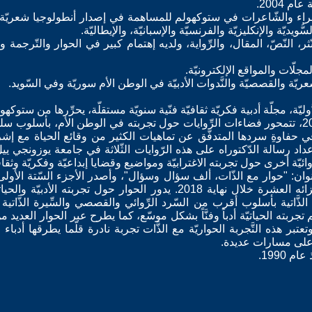
 2004.
ُّويديّة والإنكليزيّة والفرنسيّة والإسبانيّة، والإيطاليّة.
 النّصّ، المقال، والرِّواية، ولديه إهتمام كبير في الحوار والتّرجمة والدِّر
لّات والمواقع الإلكترونيّة.
يّة والقصصيّة والنَّدوات الأدبيّة في الوطن الأم سوريّة وفي السّويد.
* أصدر ثلاثة أعمال روائيّة عام 2015، تتمحور فضاءات الرِّوايات حول تجربته في الوطن ال
 حفاوةِ سردها المتدفّق عن تماهيات الكثير من وقائع الحياة مع إشرا
د رسالة الدّكتوراه على هذه الرّوايات الثّلاثة في جامعة يوزونجي يي
يّة أخرى حول تجربته الاغترابيّة ومواضيع وقضايا إبداعيّة وفكريّة وثقافيّ
ن: "حوار مع الذّات، ألف سؤال وسؤال"، وأصدر الأجزء السّتة الأو
مخطّطه ممكن إصدار الكتاب بأجزائه العشرة خلال نهاية 2018. يدور الحوا
لذَّاتية بأسلوب أقرب من السّرد الرِّوائي والقصصي والسِّيرة الذَّاتية 
تقديم تجربته الحياتيّة أدباً وفنَّاً بشكل موسّع، كما يطرح عبر الحوار الع
بر هذه التَّجربة الحواريّة مع الذَّات تجربة نادرة قلّما يطرقها أدباء 
على مسارات عديدة.
 1990.