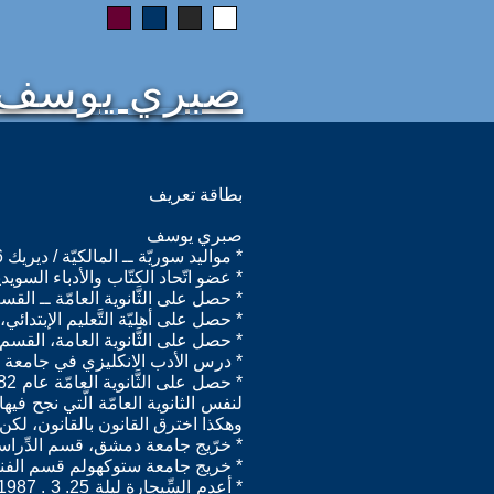
صبري يوسف
بطاقة تعريف
صبري يوسف
* مواليد سوريّة ــ المالكيّة / ديريك 1956.
* عضو اتّحاد الكتّاب والأدباء السويدي
* حصل على الثَّانوية العامّة ــ القسم
* حصل على أهليّة التَّعليم الإبتدائي
* حصل على الثَّانوية العامة، القسم 
* درس الأدب الانكليزي في جامعة حلب و
لنفس الثانوية العامّة الَّتي نجح فيه
وهكذا اخترق القانون بالقانون، لكن 
* خرّيج جامعة دمشق، قسم الدِّراسات 
* خريج جامعة ستوكهولم قسم الفنون، 