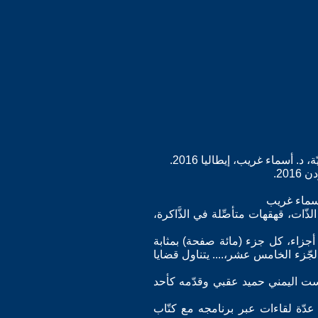
ذّات، قهقهات متأصِّلة في الذَّاكرة،
أجزاء، كل جزء (مائة صفحة) بمثابة
جّزء الخامس عشر،.... يتناول قضايا
ريست اليمني حميد عقبي وقدّمه كأحد
لسريانية، صورويو TV في القسم العربي وقدّم عدّة لقاءات عبر برنامجه مع كتّاب