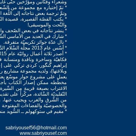
وشعراء وفنّانين ومؤرّخين حتّى غاية عام
وتمَّ ترجمة بعض نتاجاته إلى اللُّغة الس
* يكتب القصّة القصيرة، قصيدة النّثر،
والنَّحت والموسيقى!
* ينشر نتاجاته في بعض الصّحف والمج
* شارك في العديد من الأماسي الشّعر
* نال عدّة جوائز تكريميّة متفرقة.
* أسّس عام 2013 مجلّة السَّلام الدَّوليّة، مجلّة أدبية فكريّة ثقافيّة فنّية سنويّة مستقلّة، يحرِّرها من ستوكهولم.
فكاهيّة وساخرة وناقدة ومنسابة في
إبراهيم گنگور، كردي تركي على إعدا
وبلاغتها)، ولديه مجموعة مشاريع روائ
يعمل على مشروع حوار موسّع بعنوا
الاغتراب بصيغة قريبة من السِّيرة ا
التّقليديّة السَّائدة، مركّزاً على 
من الشَّرق والغرب ويجيب عنها، وتعت
والخصوصيّة والفضاءات المفتوحة 
* مقيم في ستوكهولم ــ السُّويد منذ عام
sabriyousef56@hotmail.com
www.sabriyousef.com