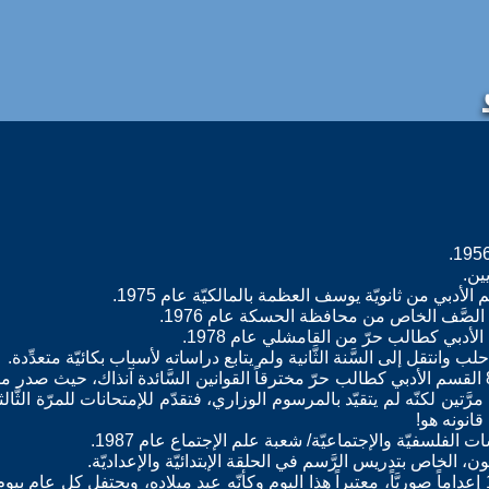
ين.
 الأدبي من ثانويّة يوسف العظمة بالمالكيّة عام 1975.
، الصَّف الخاص من محافظة الحسكة عام 1976.
الأدبي كطالب حرّ من القامشلي عام 1978.
انتقل إلى السَّنة الثَّانية ولم يتابع دراساته لأسباب بكائيّة متعدِّدة.
* حصل على الثَّانوية العامّة عام 82 القسم الأدبي كطالب حرّ مخترقاً القوانين السَّائدة آنذ
ا مرَّتين لكنّه لم يتقيّد بالمرسوم الوزاري، فتقدّم للإمتحانات للمرّة الثّ
قانونه هو!
الفلسفيّة والإجتماعيّة/ شعبة علم الإجتماع عام 1987.
الخاص بتدريس الرَّسم في الحلقة الإبتدائيّة والإعداديّة.
* أعدم السِّيجارة ليلة 25. 3 . 1987 إعداماً صوريَّاً، معتبراً هذا اليوم وكأنّه عيد ميلاده، ويحتفل