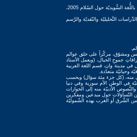
* تمّ إختياره مع مجموعة من الشّعراء والشّاعرات في ستوكهولم للمساهمة في إصدار أنطولوجيا شعريّة باللُّغة السُّويديّة حول السّلام 2005،
اسات التَّحليليّة والنّقديّة والرَّسم
أم، بأسلوب سلس ومشوّق، مركّزاً على خلق عوالم
قاتِ جموحِ الخيال، (ويعمل الأستاذ
ل في مدينة وان، قسم اللغة العربية
ة وحياتيّة متعدّدة.
لى منه، (كل جزء مئة سؤال) وبحسب
ر حول تجربته الأدبيّة والحياتيّة في الوطن الأم سورية وفي دنيا
والنُّصوص الأدبيّة منه إلى الحوارات
ديد من التّساؤلات حول مبدعين ومفكرين
من الشَّرق أو الغرب بهذه الشّموليّة