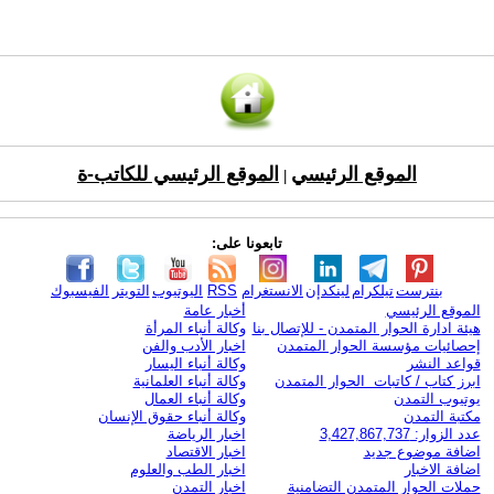
الموقع الرئيسي
الموقع الرئيسي للكاتب-ة
|
تابعونا على:
بنترست
تيلكرام
لينكدإن
الانستغرام
RSS
اليوتيوب
التويتر
الفيسبوك
الموقع الرئيسي
أخبار عامة
هيئة ادارة الحوار المتمدن - للإتصال بنا
وكالة أنباء المرأة
إحصائيات مؤسسة الحوار المتمدن
اخبار الأدب والفن
قواعد النشر
وكالة أنباء اليسار
ابرز كتاب / كاتبات الحوار المتمدن
وكالة أنباء العلمانية
يوتيوب التمدن
وكالة أنباء العمال
مكتبة التمدن
وكالة أنباء حقوق الإنسان
عدد الزوار: 3,427,867,737
اخبار الرياضة
اضافة موضوع جديد
اخبار الاقتصاد
اضافة الاخبار
اخبار الطب والعلوم
حملات الحوار المتمدن التضامنية
اخبار التمدن