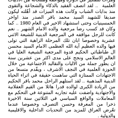
العلمية .. لقد اتصف الفقيد بالذكاء والشجاعة والتقوى
منذ بدايات الشباب وكانت هذه الميزات قد أهّلته ليكون
صديقا للشهيد السيد محمد باقر الصدر منذ اواخر
الخمسينيات وحتى استشهاد الاخير في العام 1980 .. كما
وكان قد كسب رضا مرجعية والده الامام الشهير .. نعم
كانت للرجل مواقفه في المرجعية الدينية للشيعة الاثني
عشرية وخصوصا ابان تلك المرحلة الزاهية التي تولى
فيها والده العظيم آية الله العظمى الامام السيد محسن
ال طباطبائي الحكيم قدوة المرجعية الشيعية العليا في
العالم الاسلامي ونجح على مدى اكثر من عشرين سنة
ان يطّور جملة من الاليات والتقاليد الاجتماعية من خلال
الحوزة العلمية في النجف الاشرف ، ويقّدم متسعا من
الاجتهادات الممتازة التي ساهمت حقيقة في اثراء الحياة
الدينية المذهبية .. لقد استلهم الراحل محمد باقر الحكيم
من الريادة الكبرى لوالده قدرا هائلا من القيم العقلانية
والاجتهادية واضفت عليه تجاربه المتنوعة في التحكم مع
المعاملات والواقع السياسي في الثلاثين سنة الاخيرة
ذخرا من المعرفة وحسن التصرف وخصوصا عندما
تعّرض العراق للمزيد من التحديات الداخلية والاقليمية
والدولية .