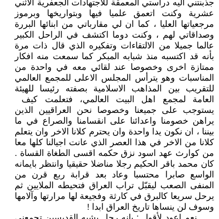
جذبنتني اليه دراستي المعمقة للاجتهادات الجعفرية الاثني
عشرية وكنت اتعمق علميا فيها وبتواريخها وبرموز
مرجعياتها العليا ، كما ان لي مقارباتي من ابنائها البررة
وصداقاتي لهم ، وكنت دوما اكتشف في الراحل الكبير
عالما جميلا من الالتقاءات وتفكيره الذي قال ذات مرة
بأنه قد اكتسبه منذ شبابه المبكر كما سمعت منه افكار
ممتازة اخرى وخصوصا عند لقائي معه في واحدة من
المناسبات وهو يترأس المجلس الاعلى للمجمع العالمي
للتقريب بين المذاهب الاسلامية بصفته رئيسا للهيئة
العامة لمجمع اهل البيت العالمي، فتعلمت كيف
يستوجب على جميعنا وخصوصا نحن العراقيين الذين
يراهن خصومنا واعدائنا على انقسامنا والصراع في ما
بيننا ، ان نكون يدا واحدة وان يحترم كلانا الاخر وان يتعلم
كلانا من الاخر في هذا العصر الذي عانت اجيالنا كلها معا
من كوارث عهد اسود نزق حكمه اقسى الطغاة القساة .
كان محمد باقر الحكيم رجلا مناضلا حقيقيا وانتظر بايمانه
الواسع صابرا محتسبا وعاد بعد قرابة ربع قرن من
المنفى الصعب ليقبّل تراب العراق فتحيطه الملايين ثم
يرحل سريعا كالبرق في كارثة وفجيعة لها مرارتها وآلامها
وسوف لن ينساها تاريخ العراق ابدا !
نعم اعود لأقول : بانه رجل يشبه القديسين تجمعني