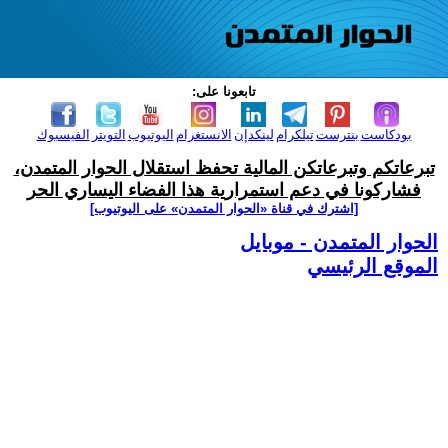
تابعونا على:
بودكاست
بنترست
تيلكرام
لينكدإن
الانستغرام
اليوتيوب
التويتر
الفيسبوك
تبرعاتكم وتبرعاتكن المالية تحفظ استقلال الحوار المتمدن،
فشاركونا في دعم استمرارية هذا الفضاء اليساري الحر
[اشترك في قناة ‫«الحوار المتمدن» على اليوتيوب]
الحوار المتمدن - موبايل
الموقع الرئيسي