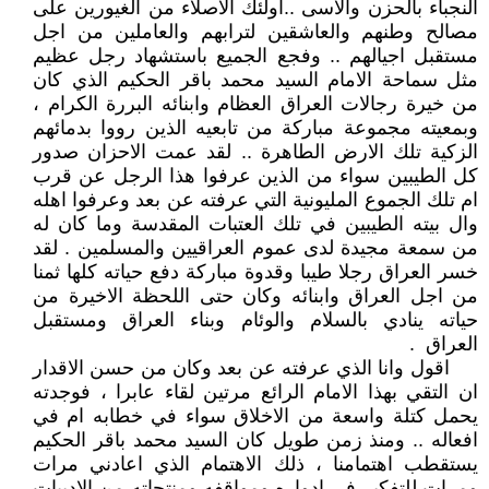
النجباء بالحزن والاسى ..اولئك الاصلاء من الغيورين على
مصالح وطنهم والعاشقين لترابهم والعاملين من اجل
مستقبل اجيالهم .. وفجع الجميع باستشهاد رجل عظيم
مثل سماحة الامام السيد محمد باقر الحكيم الذي كان
من خيرة رجالات العراق العظام وابنائه البررة الكرام ،
وبمعيته مجموعة مباركة من تابعيه الذين رووا بدمائهم
الزكية تلك الارض الطاهرة .. لقد عمت الاحزان صدور
كل الطيبين سواء من الذين عرفوا هذا الرجل عن قرب
ام تلك الجموع المليونية التي عرفته عن بعد وعرفوا اهله
وال بيته الطيبين في تلك العتبات المقدسة وما كان له
من سمعة مجيدة لدى عموم العراقيين والمسلمين . لقد
خسر العراق رجلا طيبا وقدوة مباركة دفع حياته كلها ثمنا
من اجل العراق وابنائه وكان حتى اللحظة الاخيرة من
حياته ينادي بالسلام والوئام وبناء العراق ومستقبل
العراق .
اقول وانا الذي عرفته عن بعد وكان من حسن الاقدار
ان التقي بهذا الامام الرائع مرتين لقاء عابرا ، فوجدته
يحمل كتلة واسعة من الاخلاق سواء في خطابه ام في
افعاله .. ومنذ زمن طويل كان السيد محمد باقر الحكيم
يستقطب اهتمامنا ، ذلك الاهتمام الذي اعادني مرات
ومرات للتفكير في ادواره ومواقفه ومنتجاته من الادبيات