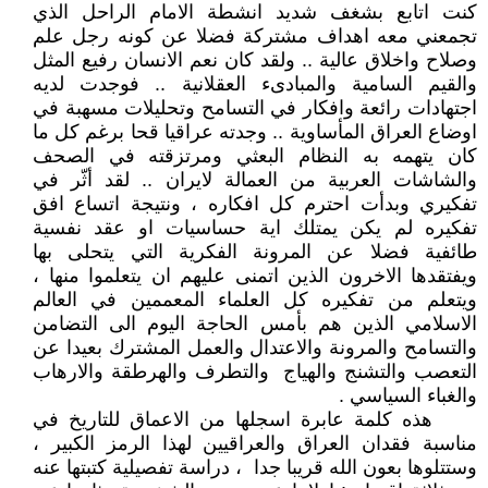
كنت اتابع بشغف شديد انشطة الامام الراحل الذي
تجمعني معه اهداف مشتركة فضلا عن كونه رجل علم
وصلاح واخلاق عالية .. ولقد كان نعم الانسان رفيع المثل
والقيم السامية والمبادىء العقلانية .. فوجدت لديه
اجتهادات رائعة وافكار في التسامح وتحليلات مسهبة في
اوضاع العراق المأساوية .. وجدته عراقيا قحا برغم كل ما
كان يتهمه به النظام البعثي ومرتزقته في الصحف
والشاشات العربية من العمالة لايران .. لقد أثّر في
تفكيري وبدأت احترم كل افكاره ، ونتيجة اتساع افق
تفكيره لم يكن يمتلك اية حساسيات او عقد نفسية
طائفية فضلا عن المرونة الفكرية التي يتحلى بها
ويفتقدها الاخرون الذين اتمنى عليهم ان يتعلموا منها ،
ويتعلم من تفكيره كل العلماء المعممين في العالم
الاسلامي الذين هم بأمس الحاجة اليوم الى التضامن
والتسامح والمرونة والاعتدال والعمل المشترك بعيدا عن
التعصب والتشنج والهياج والتطرف والهرطقة والارهاب
والغباء السياسي .
هذه كلمة عابرة اسجلها من الاعماق للتاريخ في
مناسبة فقدان العراق والعراقيين لهذا الرمز الكبير ،
وستتلوها بعون الله قريبا جدا ، دراسة تفصيلية كتبتها عنه