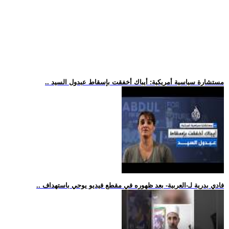
.. مستشارة سياسية أمريكية: أيباك أخفقت بإسقاط عبدول السيد
.. فادي بدرية لـ-العربية- بعد ظهوره في مقطع فيديو يوحي باستهداف