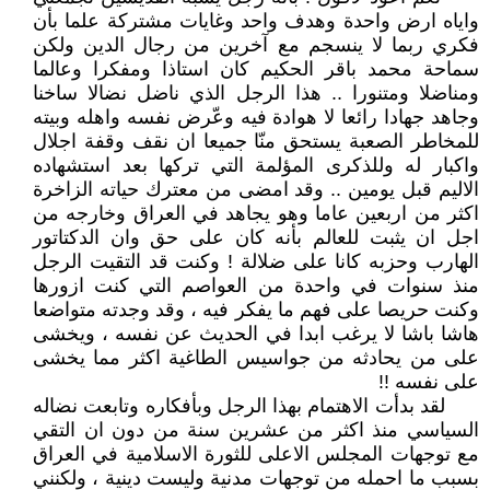
واياه ارض واحدة وهدف واحد وغايات مشتركة علما بأن
فكري ربما لا ينسجم مع آخرين من رجال الدين ولكن
سماحة محمد باقر الحكيم كان استاذا ومفكرا وعالما
ومناضلا ومتنورا .. هذا الرجل الذي ناضل نضالا ساخنا
وجاهد جهادا رائعا لا هوادة فيه وعّرض نفسه واهله وبيته
للمخاطر الصعبة يستحق منّا جميعا ان نقف وقفة اجلال
واكبار له وللذكرى المؤلمة التي تركها بعد استشهاده
الاليم قبل يومين .. وقد امضى من معترك حياته الزاخرة
اكثر من اربعين عاما وهو يجاهد في العراق وخارجه من
اجل ان يثبت للعالم بأنه كان على حق وان الدكتاتور
الهارب وحزبه كانا على ضلالة ! وكنت قد التقيت الرجل
منذ سنوات في واحدة من العواصم التي كنت ازورها
وكنت حريصا على فهم ما يفكر فيه ، وقد وجدته متواضعا
هاشا باشا لا يرغب ابدا في الحديث عن نفسه ، ويخشى
على من يحادثه من جواسيس الطاغية اكثر مما يخشى
على نفسه !!
لقد بدأت الاهتمام بهذا الرجل وبأفكاره وتابعت نضاله
السياسي منذ اكثر من عشرين سنة من دون ان التقي
مع توجهات المجلس الاعلى للثورة الاسلامية في العراق
بسبب ما احمله من توجهات مدنية وليست دينية ، ولكنني