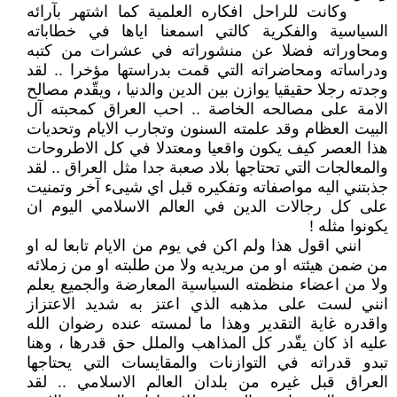
وكانت للراحل افكاره العلمية كما اشتهر بآرائه
السياسية والفكرية كالتي اسمعنا اياها في خطاباته
ومحاوراته فضلا عن منشوراته في عشرات من كتبه
ودراساته ومحاضراته التي قمت بدراستها مؤخرا .. لقد
وجدته رجلا حقيقيا يوازن بين الدين والدنيا ، ويقّدم مصالح
الامة على مصالحه الخاصة .. احب العراق كمحبته آل
البيت العظام وقد علمته السنون وتجارب الايام وتحديات
هذا العصر كيف يكون واقعيا ومعتدلا في كل الاطروحات
والمعالجات التي تحتاجها بلاد صعبة جدا مثل العراق .. لقد
جذبتني اليه مواصفاته وتفكيره قبل اي شيىء آخر وتمنيت
على كل رجالات الدين في العالم الاسلامي اليوم ان
يكونوا مثله !
انني اقول هذا ولم اكن في يوم من الايام تابعا له او
من ضمن هيئته او من مريديه ولا من طلبته او من زملائه
ولا من اعضاء منظمته السياسية المعارضة والجميع يعلم
انني لست على مذهبه الذي اعتز به شديد الاعتزاز
واقدره غاية التقدير وهذا ما لمسته عنده رضوان الله
عليه اذ كان يقّدر كل المذاهب والملل حق قدرها ، وهنا
تبدو قدراته في التوازنات والمقايسات التي يحتاجها
العراق قبل غيره من بلدان العالم الاسلامي .. لقد