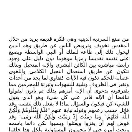
من صنع السردية الدينية وهي فكرة قديمة يريد من خلال
المقدس تخويف وترويض الناس عن طريق وهم الدين
ليحول ذلك إلى طاعة للملك أو النبي الواسطة ويصبغ
على نفسه تقديسا رمزيا موهوما دون دليل على وجود
رابطة مباشرة بين الكائن البشري والإله المتخيل وبذلك
تتكون عن طريق استعمال التحيل الكلامي واللغوي
عصابة للحكم تكون فيه الآيات كفتاوي لما يجد من أحداث
وتغير في الظروف وتلبية للشهوات وتبرئة للمجرمين مما
يقترفونه بدعوى أن الإله أمرهم بذلك ثم يأتون ليقولوا
تناقضا أن الإله قادر على كل شيء وهو الذي يقول
للشيء كن فيكون والسؤال لماذا لا يفعل ذلك بنفسه وقد
قاتل حسب زعمهم وقوله نيابة عنهم "فَلَمْ تَقْتُلُوهُمْ وَلَٰكِنَّ
اللَّهَ قَتَلَهُمْ ۚ وَمَا رَمَيْتَ إِذْ رَمَيْتَ وَلَٰكِنَّ اللَّهَ رَمَىٰ" وقد
فوض لهم أن يغزوا ويقتلوا ويسبوا لكن دائما باسمه
وتحت أمره حتى لا يتحملون المسؤولية ولكل هذا خلقوا