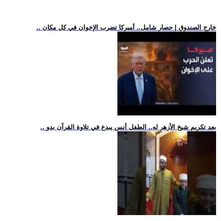
.. خارج الصندوق | حصار شامل.. أميركا تضرب الإخوان في كل مكان
.. بعد تكريم شيخ الأزهر له.. الطفل أنس يبدع في تلاوة القرآن بدو