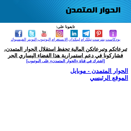
تابعونا على:
بودكاست
بنترست
تيلكرام
لينكدإن
الانستغرام
اليوتيوب
التويتر
الفيسبوك
تبرعاتكم وتبرعاتكن المالية تحفظ استقلال الحوار المتمدن،
فشاركونا في دعم استمرارية هذا الفضاء اليساري الحر
[اشترك في قناة ‫«الحوار المتمدن» على اليوتيوب]
الحوار المتمدن - موبايل
الموقع الرئيسي