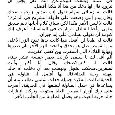
في عمله ويلتفت للبيت،لكن أنت كان يجب أن
تتزوج،قال لها دعك من هذا أنا هكذا أفضل.
قالت له زميلتي سهام تقول إنك صديق زوجها، ضحك
وقال يبدو إنني وضعت على طاولة التشريح في الدائرة؟
قالت لا ليس الأمر هكذا لكن سياق كلام،أجابها نعم صديق
مقهى وأحيانا نتبادل الزيارات في المناسبات أعرف إنك
كتومة لن تقولي لسلمى على إننا جيران.
قالت له طبعا لن أفعل هذا،كانت يدها تفتح الزر الأعلى
من القميص ظل هو يحدق وفتحت الزر الآخر بان صدرها
ونهاية القلادة التي استقرت بين كفتي عفريت.
ألم أقل لك يا سلمى لازالت بعمر خمسة عشر سنة،
قالت له كيف؟ضحك وقال أنا أكبر وأنت
تصغرين،ضحكت بخجل ونهضت بعد أن دخلت أم خالد
لتهيئة وجبة الغداء،قال لها أفضل أن نتناوله في
الحديقة،كانت الفكرة جميلة جعلت سلمى تطلب منه أن
يساعدها في حمل الطاولة لتضعها في الحديقة، أصرت
على ترك أزرار القميص العليا مفتوحة وتركت لنظرات
خالد حرية العبث وهو يحمل الطاولة من الجانب الآخر.