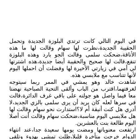
في اليوم التالي كانت ترتدي البلوزة الجديدة وتحمل
الحقيبة الجديدة،نظرت لها سهام وقالت لها ما هذه
الأناقة،ضحكت سلمى وقالت الجو بارد وهذه البلوزة
تنفع،قالت لها صحيح والحقيبة أيضا جديدة،هذه اشترتها
لي أمي في زيارتي الأخيرة لها وفضلت أن احملها اليوم
لأنها تتناسب مع ملابسي هذه.
شاهدت خالد وهو يمشي في الممر ربما سيتوجه
لغرفتهما،اقترب من الباب وألقى التحية الصباحية نهضتا
معا فيما واصل هو جولته على باقي غرف الدائرة،قالت
في سرها لعله كان يريد أن يرى سلمى بالزي الجديد،لا
أدري هل كنت أنيقة أم لا؟استدارت نحو سهام وقالت لها
هل ملابسي اليوم مناسبة،ضحكت سهام وقالت أنت أصلا
اليوم طالعة بنت بالعشرين.
ارتفعت معنوياتها ومضت يومها سعيدة جدا،عند انتهاء
الدوام خرجت متأخرة قليلا،ظلت تمشي بهدوء وتلقي