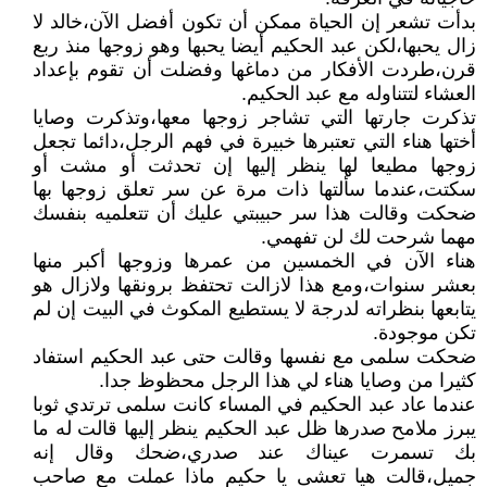
بدأت تشعر إن الحياة ممكن أن تكون أفضل الآن،خالد لا
زال يحبها،لكن عبد الحكيم أيضا يحبها وهو زوجها منذ ربع
قرن،طردت الأفكار من دماغها وفضلت أن تقوم بإعداد
العشاء لتتناوله مع عبد الحكيم.
تذكرت جارتها التي تشاجر زوجها معها،وتذكرت وصايا
أختها هناء التي تعتبرها خبيرة في فهم الرجل،دائما تجعل
زوجها مطيعا لها ينظر إليها إن تحدثت أو مشت أو
سكتت،عندما سألتها ذات مرة عن سر تعلق زوجها بها
ضحكت وقالت هذا سر حبيبتي عليك أن تتعلميه بنفسك
مهما شرحت لك لن تفهمي.
هناء الآن في الخمسين من عمرها وزوجها أكبر منها
بعشر سنوات،ومع هذا لازالت تحتفظ برونقها ولازال هو
يتابعها بنظراته لدرجة لا يستطيع المكوث في البيت إن لم
تكن موجودة.
ضحكت سلمى مع نفسها وقالت حتى عبد الحكيم استفاد
كثيرا من وصايا هناء لي هذا الرجل محظوظ جدا.
عندما عاد عبد الحكيم في المساء كانت سلمى ترتدي ثوبا
يبرز ملامح صدرها ظل عبد الحكيم ينظر إليها قالت له ما
بك تسمرت عيناك عند صدري،ضحك وقال إنه
جميل،قالت هيا تعشى يا حكيم ماذا عملت مع صاحب