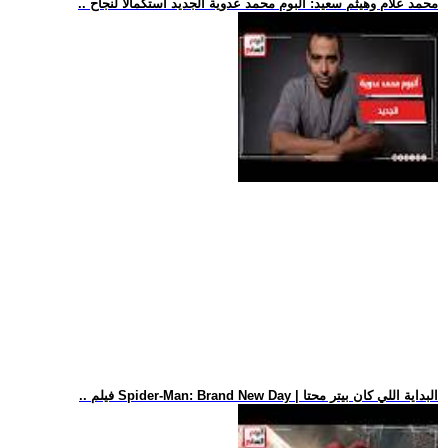
.. محمد علام وهيثم سعيد: ألبوم محمد عدوية الجديد استكمالا لنجاح
.. فيلم Spider-Man: Brand New Day | البداية اللي كان بيتر محتا