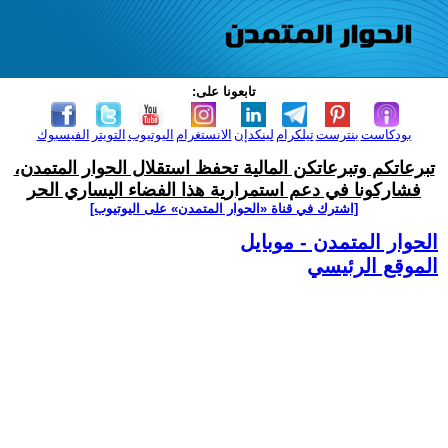
تابعونا على:
بودكاست
بنترست
تيلكرام
لينكدإن
الانستغرام
اليوتيوب
التويتر
الفيسبوك
تبرعاتكم وتبرعاتكن المالية تحفظ استقلال الحوار المتمدن،
فشاركونا في دعم استمرارية هذا الفضاء اليساري الحر
[اشترك في قناة ‫«الحوار المتمدن» على اليوتيوب]
الحوار المتمدن - موبايل
الموقع الرئيسي