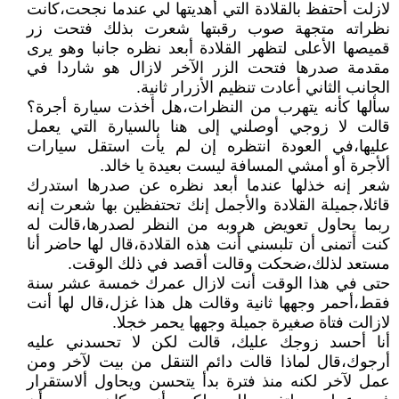
لازلت أحتفظ بالقلادة التي أهديتها لي عندما نجحت،كانت
نظراته متجهة صوب رقبتها شعرت بذلك فتحت زر
قميصها الأعلى لتظهر القلادة أبعد نظره جانبا وهو يرى
مقدمة صدرها فتحت الزر الآخر لازال هو شاردا في
الجانب الثاني أعادت تنظيم الأزرار ثانية.
سألها كأنه يتهرب من النظرات،هل أخذت سيارة أجرة؟
قالت لا زوجي أوصلني إلى هنا بالسيارة التي يعمل
عليها،في العودة انتظره إن لم يأت استقل سيارات
ألأجرة أو أمشي المسافة ليست بعيدة يا خالد.
شعر إنه خذلها عندما أبعد نظره عن صدرها استدرك
قائلا،جميلة القلادة والأجمل إنك تحتفظين بها شعرت إنه
ربما يحاول تعويض هروبه من النظر لصدرها،قالت له
كنت أتمنى أن تلبسني أنت هذه القلادة،قال لها حاضر أنا
مستعد لذلك،ضحكت وقالت أقصد في ذلك الوقت.
حتى في هذا الوقت أنت لازال عمرك خمسة عشر سنة
فقط،أحمر وجهها ثانية وقالت هل هذا غزل،قال لها أنت
لازالت فتاة صغيرة جميلة وجهها يحمر خجلا.
أنا أحسد زوجك عليك، قالت لكن لا تحسدني عليه
أرجوك،قال لماذا قالت دائم التنقل من بيت لآخر ومن
عمل لآخر لكنه منذ فترة بدأ يتحسن ويحاول ألاستقرار