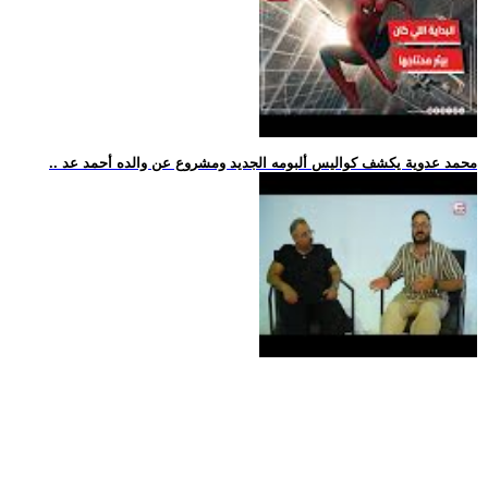
.. محمد عدوية يكشف كواليس ألبومه الجديد ومشروع عن والده أحمد عد