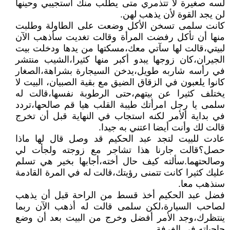
لسه صغيرة لا تتذمري متى يطلب منك استجيبي وحينها
لن يجد القوة لأن يذهب لهن.
كانت سلمى تسخن الأكل وضعت على الطاولة وطلبت
منها أن تأكل رفضت المرأة وقالت تغديت سأذهب الآن
لبيتي،قالت لها سآتي معك،مسكتها من يدها ودخلت بيت
الجيران،كان زوجها يبدو أكبر منها كثيرا،الشيب منتشر
في رأسه شاربه طويل،يدخن السيجارة بشراهة،الصغار
كانوا يلعبون في الزقاق الضيق مع بقية الصبيان، البيت لا
يختلف كثيرا عن بيتهم،حتى الرطوبة نفسها،قالت له
سلمى يا رجل امرأتك طيبة القلب هيا قم صالحها،تردد
في بداية ألأمر لكنه استجاب في النهاية قبل أن تخرج
قالت لك وأنت أيضا اعتني به جيدا.
عادت للبيت لتجد عبد الحكيم قد وصل قال لها ماذا
حصل؟قالت جارنا هذا تشاجر مع زوجته ولجأت لي
وصالحتهما.سألته كيف حال أخته،أجابها بخير هي تسلم
عليك كثيرا كانت تتمنى رؤيتك،قالت له في المرة القادمة
سنذهب معا.
فضل عبد الحكيم أخذ قسط من الراحة قبل أن يذهب
لصاحب السيارة،لكن سلمى قالت له أذهب الآن ربما
ينتظرك،وجد الأمر أفضل وخرج من البيت بعد أن وضع
حاجياته في الغرفة.