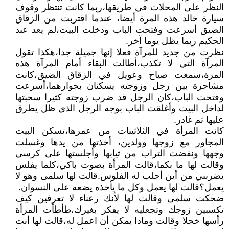
النظر على المحلات في طريقها،ربما كانت تنتظر وقوف
سيارة خالد هذه المرة أيضا، عندما اقتربت من الزقاق
الضيق أسرعت وفتحت الباب ودخلت البيت،لم يعد عبد
الحكيم ربما يظل يوما آخر.
نظرت من جديد للمرآة فعلا إنها جميلة جدا،هكذا تقول
المرآة التي لا تكذب،أطالت البقاء أمام المرآة هذه
المرة،سمعت صياح وعويل في الزقاق الضيق،كانت
مشاجرة بين رجل وزوجته يسكنان بجوارهما،أسرعت
وفتحت الباب،كان الرجل قد ضرب زوجته كثيرا سحبتها
لداخل البيت وأغلقت الباب بوجه الرجل الذي ظل يطرق
عليها ثم غادر.
كانت المرأة في الثلاثينات من عمرها،تسكن البيت
المجاور مع زوجها وولدين، أخذتها من يدها وغسلت
وجهها ونفضت التراب من ثيابها وأجلستها على كرسي
وقالت لها ما بكما،قالت المرأة بصوت باكي،كلما يفلس
يضربني من أين أجلب له الفلوس.قالت لها سلمى وهو لا
يعمل؟قالت لها يعمل وكل ما يأخذه يضعه على النسوان.
ضحكت سلمى وقالت لها لأنك رعناء لا تعرفين كيف
تكسبين زوجك وتجعليه لا يفكر بغيرك،طأطأت المرأة
رأسها خجلا وقالت وماذا يمكن أن اعمل له،قالت لها أنت