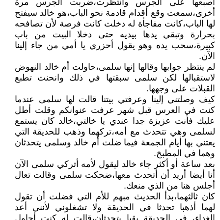
أصبعها على الجرس وانتظرت،ضربت الجرس مرة
أخرى،سمعت وقع أقدام قادمة نحو الباب،هو خالد سيفتح
لها الباب،كانت مفاجأة له دخلت كانت فرصة لأن تصافحه
بحرارة وتبقي يدها بيديه حتى دخلا البيت من باب
كبيرة،سحب يده وهو يقول أحزري يا أمي من جاء إلينا
الآن.
لم ينتظر جوابها وقالها إنها سلمى،حاولت أم خالد النهوض
لاستقبالها لكن سلمى سبقتها في ذلك وانحنت تطبع
القبلات على وجهها.
كيف وصلتني إلينا وعرفتي بيتنا قالت لها سلمى عندما
كنت في العرس قبل شهر عرفت عنوانكم وقلت أطل
عليك فأنت عزيزة جدا عندي يا خالتي،خالد كان يستمع
لسلمى وهي تتحدث مع أمه،تركهما وذهب للحديقة التي
يعتني بها أيام الجمعة فيما ضلت أم خالد وسلمى يتحدثان
وهما في المطبخ.
بعد ساعة أو أكثر جاء خالد ليقول لأمه أتركي سلمى الآن
أنا أيضا أريد أن أتحدث معها،ضحكت سلمى وقالت تعال
أجلس هنا من الذي منعك.
كان ثالثهما،بدأ الحديث مبهم للأم التي فضلت أن تقول
لهما أذهبا تحدثا في الحديقة ولا تشغلوني لأنني أعد
الغداء، في الحديقة بقيا يتحدثان،قالت له كنت أحاول