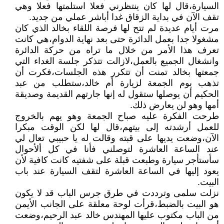
السيارة،قال لها كان ينتظرني فعلا استلمتها فعلا وهي
تقف الآن في بداية الزقاق غدا أباشر عملي من جديد.
مرت أيام عديدة لم تتح لها فرصة اللقاء بخالد الذي كان
مشغولا جدا بعمل الدائرة حتى بعد نهاية الدوام،هي كانت
تعرف هذا الأمر من خلال ما تراه من حركة الدائرة
وانشغال الجميع بالعمل،لازالت تتذكر جلسة الغداء التي
جمعتها بخالد تمنت أن تتكرر هذه الجلسات،فكرت أن
تذهب يوم الجمعة لزيارة أم خالد،ستطلب من عبد
الحكيم أن يوصلها ستقول له إنها جارتهم القديمة وصديقة
أمها وهو لن يعارض ذلك.
طرحت الفكرة عليه صباح الجمعة وهو يهم بالخروج
للعمل أرشدته إلى بيتهم،قال لها لكن الوقت مبكرا
الآن،وضعت يديها على قبته وقالت له يا حبيبي تعال لي
عند الساعة العاشرة لتوصلني فأنا في كل ألأحوال
سأستأجر سيارة وطبعت قبلة على شفتيه كانت كافية لأن
يعود إليها في الساعة العاشرة لتقف السيارة عند باب
البيت.
نزلت سلمى وترددت في طرق جرس الباب قد لا يكون
هو البيت بالضبط،قرأت لوحة معلقة على الجانب الأيمن
من الباب مكتوب عليها المهندس خالد عبد الرحيم،وضعت