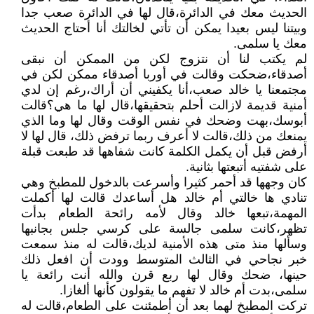
الحديث معك في الدائرة،قال لها في الدائرة صعب جدا
وبيتنا ليس بعيدا يمكن أن تأتي لخالتك أنا أحتاج الحديث
معك يا سلمى.
لم يكتب لنا أن نتزوج لكن من الممكن أن نبقى
أصدقاء،ضحكت وقالت في أوربا أصدقاء ممكن لكن في
مجتمعنا يا خالد صعب،أنا يكفيني أن أراك،رغم إن لدي
أمنية قديمة لازالت أحلم بتحقيقها،قال لها ما هي؟قالت
أبوسك،بهت وضحك في نفس الوقت وقال لها وما الذي
يمنعك من ذلك،قالت لا أعرف ربما ترفض ذلك، قال لها لا
أرفض قبل أن يكمل الكلمة كانت شفاهها قد طبعت قبلة
على شفتيه أتبعتها بثانية.
كان وجهها قد أحمر كثيرا وأسرعت بالدخول للمطبخ وهي
تنادي ها خالتي أم خالد هل أساعدك قالت لها أكملت
المهمة،تبعها خالد وقال لأمه رائحة الطعام بدأت
تظهر،كانت سلمى جالسة على كرسي جلس بجانبها
وسألها منذ متى هذه الأمنية لديك،قالت له منذ سمعت
خبر نجاحي في الثالث المتوسط وودت أن افعل ذلك
حينها، ضحك وقال لها ربع قرن والله أنت رائعة يا
سلمى،بدت أم خالد لا تفهم ما يقولون كأنها ألغازا.
تركت المطبخ لهما بعد أن أطمئنت على الطعام،قالت له