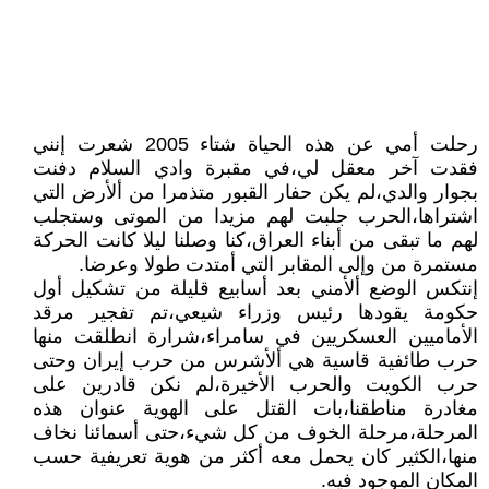
رحلت أمي عن هذه الحياة شتاء 2005 شعرت إنني
فقدت آخر معقل لي،في مقبرة وادي السلام دفنت
بجوار والدي،لم يكن حفار القبور متذمرا من ألأرض التي
اشتراها،الحرب جلبت لهم مزيدا من الموتى وستجلب
لهم ما تبقى من أبناء العراق،كنا وصلنا ليلا كانت الحركة
مستمرة من وإلى المقابر التي أمتدت طولا وعرضا.
إنتكس الوضع ألأمني بعد أسابيع قليلة من تشكيل أول
حكومة يقودها رئيس وزراء شيعي،تم تفجير مرقد
الأماميين العسكريين في سامراء،شرارة انطلقت منها
حرب طائفية قاسية هي ألأشرس من حرب إيران وحتى
حرب الكويت والحرب الأخيرة،لم نكن قادرين على
مغادرة مناطقنا،بات القتل على الهوية عنوان هذه
المرحلة،مرحلة الخوف من كل شيء،حتى أسمائنا نخاف
منها،الكثير كان يحمل معه أكثر من هوية تعريفية حسب
المكان الموجود فيه.