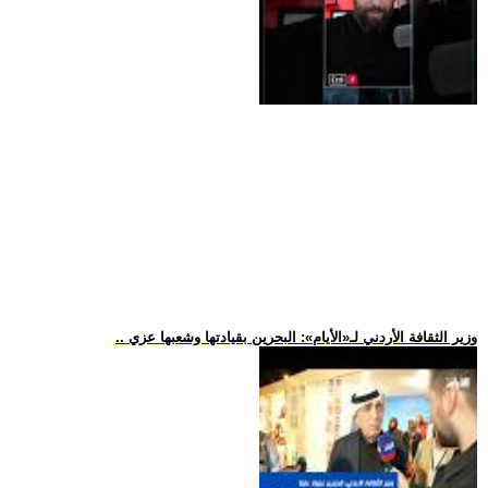
.. وزير الثقافة الأردني لـ«الأيام»: البحرين بقيادتها وشعبها عزي