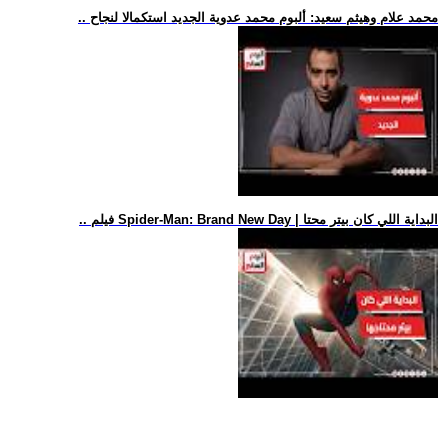
.. محمد علام وهيثم سعيد: ألبوم محمد عدوية الجديد استكمالا لنجاح
.. فيلم Spider-Man: Brand New Day | البداية اللي كان بيتر محتا