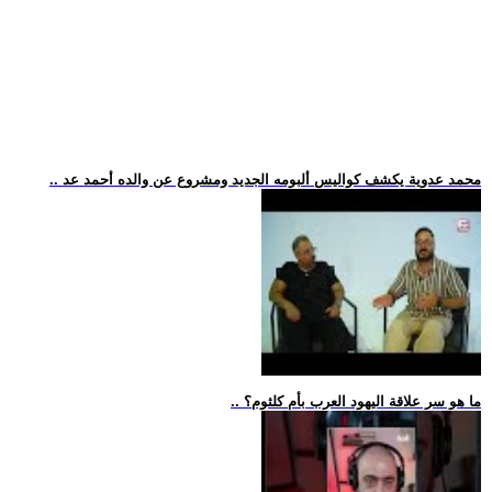
.. محمد عدوية يكشف كواليس ألبومه الجديد ومشروع عن والده أحمد عد
.. ما هو سر علاقة اليهود العرب بأم كلثوم؟