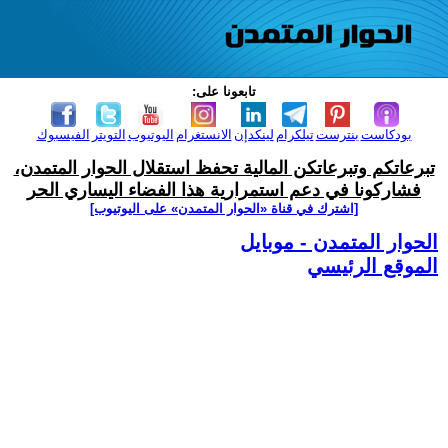
تابعونا على:
بودكاست
بنترست
تيلكرام
لينكدإن
الانستغرام
اليوتيوب
التويتر
الفيسبوك
تبرعاتكم وتبرعاتكن المالية تحفظ استقلال الحوار المتمدن،
فشاركونا في دعم استمرارية هذا الفضاء اليساري الحر
[اشترك في قناة ‫«الحوار المتمدن» على اليوتيوب]
الحوار المتمدن - موبايل
الموقع الرئيسي