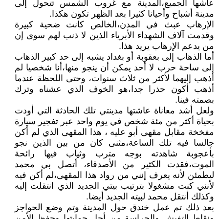
عاشها الجميع،المدينة مع غروب الشمس تتحول إلى
مدينة أشباح وأحيانا كثيرا بعد الظهر تكون هكذا.
الإرهاب عبث في المدن،الخالص كانت ضحية كبيرة
وقدمت آلاف الشهداء الأبرياء الذين لا ذنب لهم سوى إن
من يدعم الإرهاب يريد هذا.
أما الذهاب إلى بعقوبة أو بغداد يشبه إلى حد كبير الذهاب
إلى ساحة حرب لا أحد يمكن أن ينجو منها،أنا شخصيا لم
أذهب إليهما لأكثر من ثلاث سنوات، وحتى اللحظة عندما
أذهب أكون حذرا جدا،هو الخوف الذي عشناه وترك
بصمته فينا.
ولعل أشد معاناة عاشتها مدينتي تلك الحادثة التي أودت
بحياة أكثر من مئة شخص في يوم واحد عبر تفجير سيارة
مفخخة مقابل مقهى أبو عليه ، هذا المقهى الذي لم أكن
جالسا فيه تلك الساعة،مثنى كان من بين الذين نجو
بأعجوبة شاهدته بوجه مترب وثياب فيها رائحة
الموت،فقدت الكثير من الأصدقاء، أتصل بي محمد
ليطمئن لأنه يعرف إنني من رواد هذا المقهى،لم أكن فيه
لأنني كنت مشغولا بترتيب بيتي الجديد الذي انتقلت إليه
وكذلك أنتقل محمد لبيته الجديد أيضا.
بعد ذلك تم عمل خندق حول المدينة وتم وضع الحواجز
ونقاط التفيش والحراسة من أجل حمايتها وحفظ الأمن