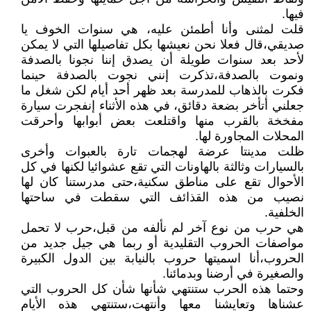
فيها.
قلت لمثنى وأنا أطمئن عليه، هي سنوات الخوف يا
صديقي،قال فعلا نحن نعيشها بكل تفاصيلها التي لا يمكن
لأحد بعد سنوات طويلة أن يصدق إننا نجونا بالصدفة
ونموت بالصدفة،تذكرت إنني نجوت بالصدفة حينما
فكرت بالذهاب للمدرسة بعد ظهر أحد أيام لكن شغل ما
جعلني أتأخر بضعة دقائق، في هذه الأثناء إنفجرت سيارة
مفخخة بالقرب منها واقتلعت بعض أبوابها وأحرقت
المحلات المجاورة لها.
ظلت مدينتا عرضة لهجمات تارة بالعبوات وأخرى
بالسيارات وثالثة بالهاونات التي تقع عشوائيا لكنها في كل
الأحوال تقع على مناطق سكنية،حتى مدرستنا كان لها
نصيب من هذه القذائف التي سقطت في ساحتها
الخلفية.
هي حرب من نوع آخر لم نألفه من قبل،حرب لا تحمل
مواصفات الحروب التقليدية أو ربما هي جيل جديد من
الحروب،أنا اسميتها حروب بالنيابة بين الدول الكبيرة
والصغيرة في أرضنا وبدمائنا.
وحتما هذه الحرب ستنتهي شأنها شأن كل الحروب التي
عشناها وتعايشنا معها وأنتهت،ستنتهي هذه الأيام