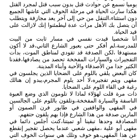
يوميا نسمع عن حوادث قتل بدون سبب قتل لمجرد القتل
هكذا سارت الحياة في مرحلة الخوف التي عاشها الجميع
دون استثناء،التنقل من حي إلى آخر يعد مجازفة ويتطلب
أن يتصل بك الأهل مرات عدة ليطمئنوا إنك لازالت على
قيد الحياة.
أنا شخصيا قيدت نفسي في مسار ثابت من البيت
للمدرسة،لم أفكر حتى بعبور الشارع الثاني،قد لا أكون
مستهدفا ،لكن الصدفة قد تقودي لمناطق الموت، بدأت
التفجيرات والسيارات المفخخة تحصد من يصادفها،فقدنا
الكثير جدا من الأصدقاء والأحبة وأبناء المدينة.
كان البعض يلقي باللوم على الضحايا الذين يجلسون في
مقهى ويتم تفجيره،لا أحد يلوم المجرم،يبدو إن هنالك
رغبة في القاء اللوم على الضحايا.
ذات مرة قلت لهؤلاء لماذا لا تلومون الذي وضع العبوة
الناسفة والسيارة المفخخة،وتلقون باللوم على الجالسين
في المقهى والواقفين في طابور فرن الصمون أو
المارين صدفة من هذا الشارع فإذا بهم يلقون حتفهم.
المصادفة وحدها تبقينا أو تميتنا،كنت أجلس دائما في
مقهى أبو علية ،مقهى شعبي عندما يحصل تفجير إنقطع
عن هذا المقهى،هو خوف وتلك هي سنوات الخوف التي