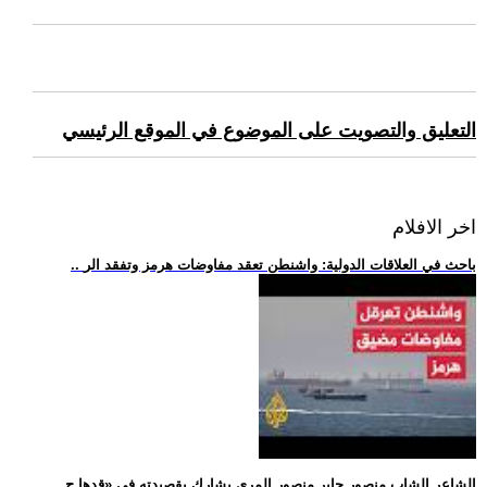
التعليق والتصويت على الموضوع في الموقع الرئيسي
اخر الافلام
.. باحث في العلاقات الدولية: واشنطن تعقد مفاوضات هرمز وتفقد الر
.. الشاعر الشاب منصور جابر منصور المري يشارك بقصيدته في «قدها ج