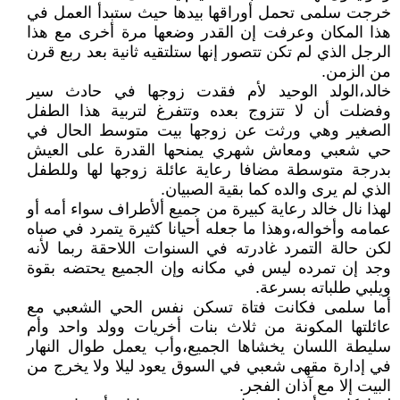
خرجت سلمى تحمل أوراقها بيدها حيث ستبدأ العمل في
هذا المكان وعرفت إن القدر وضعها مرة أخرى مع هذا
الرجل الذي لم تكن تتصور إنها ستلتقيه ثانية بعد ربع قرن
من الزمن.
خالد،الولد الوحيد لأم فقدت زوجها في حادث سير
وفضلت أن لا تتزوج بعده وتتفرغ لتربية هذا الطفل
الصغير وهي ورثت عن زوجها بيت متوسط الحال في
حي شعبي ومعاش شهري يمنحها القدرة على العيش
بدرجة متوسطة مضافا رعاية عائلة زوجها لها وللطفل
الذي لم يرى والده كما بقية الصبيان.
لهذا نال خالد رعاية كبيرة من جميع ألأطراف سواء أمه أو
عمامه وأخواله،وهذا ما جعله أحيانا كثيرة يتمرد في صباه
لكن حالة التمرد غادرته في السنوات اللاحقة ربما لأنه
وجد إن تمرده ليس في مكانه وإن الجميع يحتضه بقوة
ويلبي طلباته بسرعة.
أما سلمى فكانت فتاة تسكن نفس الحي الشعبي مع
عائلتها المكونة من ثلاث بنات أخريات وولد واحد وأم
سليطة اللسان يخشاها الجميع،وأب يعمل طوال النهار
في إدارة مقهى شعبي في السوق يعود ليلا ولا يخرج من
البيت إلا مع آذان الفجر.