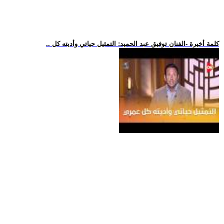
.. كلمة أخيرة -الفنان توفيق عبد الحميد: التمثيل حياتي وأديته كل