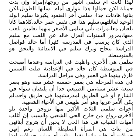
لهذا كانت أم سلمى اشهر من زوجها،إمرأة وإن بدت
جميلة لكن جمالها هذا يتوارى أمام لسانها الطويل،لكن
بناتها هادئات جدا، سلمى آخر العنقود يكبرها سليم الولد
الوحيد لعائلتهم،سليم هذا في نفس عمر خالد،كلاهما كانا
يلعبان معا،مرات تأتي سلمى الأصغر منهما بعامين تلعب
معها،بمرور السنوات أنعزل خالد عن اللعب مع سليم
الذي كان يرسب في المدرسة كثيرا أما خالد فواصل
الدراسة بنجاح وترك سليم في الابتدائية والتحق هو
بالمتوسطة.
سلمى هي ألأخرى واظبت في الدراسة وعندما أصبحت
في المتوسطة كان خالد في الإعدادية ظلت السنتين
فارق بينهما في العمر وفي مراحل الدراسة.
في هذه المرحلة هي بعمر خمسة عشر سنة وهو بعمر
سبعة عشر سنة،من الطبيعي جدا أن يلتقيان سواء في
الشارع أو في الطريق لمدرستيهما في طريق واحد،لم
يكن ألأمر غريبا وهو أمر طبيعي في ألأحياء الشعبية.
أخوات سلمى الثلاث الأكبر منها تزوجن واحدة تلو
ألأخرى،زواج من خارج الحي الشعبي والسبب إن أغلب
أمهات الشباب في هذا الحي لا يحبن أن يتزوج أبنائهن
من بنات هي المرأة السليطة اللسان رغم إنهن
جميلات،أم خالد دائما تقول بنات أم سليم جميلات لهذا