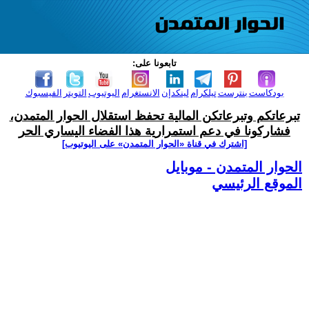
تابعونا على:
بودكاست
بنترست
تيلكرام
لينكدإن
الانستغرام
اليوتيوب
التويتر
الفيسبوك
تبرعاتكم وتبرعاتكن المالية تحفظ استقلال الحوار المتمدن،
فشاركونا في دعم استمرارية هذا الفضاء اليساري الحر
[اشترك في قناة ‫«الحوار المتمدن» على اليوتيوب]
الحوار المتمدن - موبايل
الموقع الرئيسي