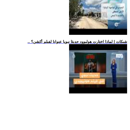
.. شبكات | لماذا اختارت هوليوود حديثا نبويا عنوانا لفيلم أكشن؟