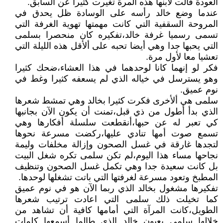
العودة قالت لأبنها هذه المرة تغيرت كثيرا عن السابق.
عندما وضع خالد رأسه على الوسادة ظل يحدق في
المروحة السقفية التي كانت مهمتها تهوية الغرفة التي
تسمى رسميا غرفة خالد،تفكيره كان منحصرا بسلمى
التي يحبها جدا وهي أيضا تحبه على ألأقل هذه الليلة التي
تعشيا معا لأول مرة.
فكر لو إنهما كانا لوحدهما في هذا العشاء،ضحك كثيرا
وهو يسترسل في خياله الذي لم يسعفه كثيرا وغط في
نوم عميق.
سلمى هي ألأخرى فكرت كثيرا بخالد وهي تمشط شعرها
الذي بدأ أطول من ذي قبل،تمنت أن يكون الآن بجانبها
كي تعبر له عن حبها،أنقطعت سلسلة أفكارها وهي
تسمع صوت أمها تنادي عليها،ركضت مسرعة نحوها
لتجدها غارقة في غسل الصحون وإزالة مخلفات وليمة
نجاحها مساء هذا اليوم،لم تكن سلمى تكره شغل البيت
بل كانت سعيدة جدا وهي تكمل غسل الصحون وتنظيف
المطبخ وتعود مسرعة لغرفتها التي باتت تشغلها لوحدها.
تفكيرها مشغول بخالد الذي ربما الآن هو في نوم عميق
كما تخيلت ذلك سلمى التي اعادت ترتيب شعرها
الطويل،كانت المرآة التي أمامها كافية أن تشاهد من
خلالها سلمى بعيون خالد الذي طالما أسمعها كلمات