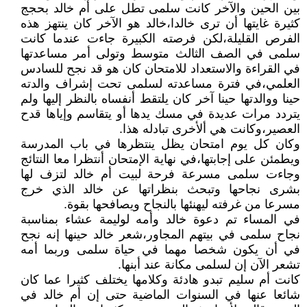
بين الحين والآخر كانت سلمى تطل على أم خالد بحجج
كثيرة غايتها أن ترى خالدا،خالد هو الآخر كان ينتهز هذه
الفرص القليلة،لكن فرصته الكبيرة جاءت عندما كانت
سلمى في الصف الثالث متوسط وتولى أمر مساعدتها
في القراءة والاستعداد للامتحان كان هو قد نجح للسادس
العلمي،في فترة مساعدته لسلمى تحت إشراف والدته
حينا ووالدتها حينا آخر كان يلتقط أنفساه بالنظر إليها ولم
يتردد مرات عديدة في مسك يدها أو يتقاسم وإياها قدح
العصير،وكانت هي ألأخرى تبادله هذا.
وكان كل يوم امتحان يظل ينتظرها في باب المدرسة
ويطمئن على إجابتها،في نهاية الإمتحان أنتظرا معا النتائج
وجاءت سلمى مسرعة فرحة لبيت أم خالد لتزف لها
بشرى نجاحها وتبحث بنظراتها عن خالد الذي خرج
مسرعا من غرفته ليهنئها بالنجاح ويصافحها بقوة.
في المساء تم دعوة خالد وأمه لوليمة عشاء بمناسبة
نجاح سلمى في بيتهم المجاور،شعر خالد حينها إنه نجح
في أن يكون شخصا مهما في حياة سلمى وربما أمه
تشعر الآن إن لسلمى مكانة عند أبنها.
كانت أم سليم تبدو هادئة وكلامها يختلف كثيرا عما كان
شائعا عنها في السنوات الماضية حتى إن أم خالد في