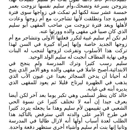
يتزوجن بسرعة وتضحك،وأم سليم نفسها تزوجت بعمر
خمسة عشر سنة لكنها لم تمكث في زواجها سوى فترة
قصيرة جدا وتطلقت لأنها تشاجرت مع أم زوجها وعادت
لأهلها وبعد فترة تزوجت من صاحب المقهى أبو سليم
الذي كان صبيا في مقهى والده وورثها عنه.
لم تكن أم سليم غبية لتكرر فعلتها الأولى وتتشاجر مع أم
زوجها الجديد خاصة وإنها إمرأة كبيرة في السن لهذا
تركت هذا الأسلوب وتفرغت لزوجها لتنجب له البنات
وفي نهاية المطاف أنجبت له سليم الولد الوحيد.
سليم رسب كثيرا وترك المدرسة ولم ينجح في
الابتدائية،أصبح عاملا في مقهى والده وهو الأمر الذي يتيح
له أحيانا أن يدخن السجائر بعيدا عن عيون الأب الذي
يذهب في الظهيرة ليرتاح قليلا ثم يعود للمقهى الذي
يديره أبنه في غيابه.
خالد كان ينظر لسلمى وهي تكبر يوما بعد آخر لكن أيضا
يعرف جيدا إن أمه لا تختلف كثيرا عن نسوة الحي
الشعبي في تقييمهن لأم سليم وهذا ما يجعله يتردد كثيرا
في طرح الأمر على والدته التي سترفض بالتأكيد هذا
الطلب لعدة أسباب أولها أنه لازال طالبا في المدرسة
وثانيا إنها بنت أم سليم وأشياء أخرى ستظهر دفعة واحدة.