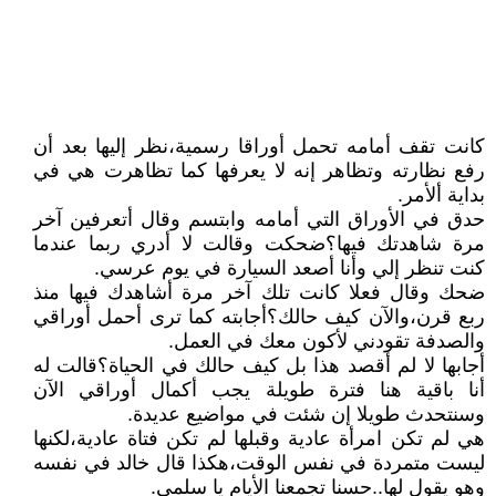
كانت تقف أمامه تحمل أوراقا رسمية،نظر إليها بعد أن
رفع نظارته وتظاهر إنه لا يعرفها كما تظاهرت هي في
بداية ألأمر.
حدق في الأوراق التي أمامه وابتسم وقال أتعرفين آخر
مرة شاهدتك فيها؟ضحكت وقالت لا أدري ربما عندما
كنت تنظر إلي وأنا أصعد السيارة في يوم عرسي.
ضحك وقال فعلا كانت تلك آخر مرة أشاهدك فيها منذ
ربع قرن،والآن كيف حالك؟أجابته كما ترى أحمل أوراقي
والصدفة تقودني لأكون معك في العمل.
أجابها لا لم أقصد هذا بل كيف حالك في الحياة؟قالت له
أنا باقية هنا فترة طويلة يجب أكمال أوراقي الآن
وسنتحدث طويلا إن شئت في مواضيع عديدة.
هي لم تكن امرأة عادية وقبلها لم تكن فتاة عادية،لكنها
ليست متمردة في نفس الوقت،هكذا قال خالد في نفسه
وهو يقول لها..حسنا تجمعنا الأيام يا سلمى.