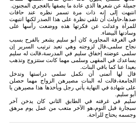
جميلة عن شعرها الذي عادة ما يصفها بالغجري المجنون.
انتبهت إلى إنه ذات مرة تسمر نظره عند حافات
صدها،حاولت أن تلقي نظرة على هذا الصدر لكنها انتبهت
للمرآة وعدلت عن فكرتها هذه ووضعت رأسها على
وسادتها البيضاء.
في الغرفة المجاورة كان أبو سليم يشعر بالفرح بسبب
نجاح سلمى،قال لزوجته وهي تعيد ترتيب السرير إن
سلمى عوضته إخفاق سليم في المدرسة،قالت له سليم
يساعدك في المقهى وسلمى مهما كانت ستتزوج وتذهب
بعيدا عنا كما باقي البنات.
قال لها أتمنى أن تكمل سلمى دراستها وتدخل
الجامعة،قالت له البنات مصيرهن الزواج مهما حصلن
على شهادة في النهاية يأتي رجل ويأخذها هذا مصيرهن يا
أبو سليم.
سليم في غرفته في الطابق الثاني كان يدخن آخر
سيجارة قبل النوم،هو الآخر متعب من عمل يوم مرهق
وجسمه يحتاج للراحة.