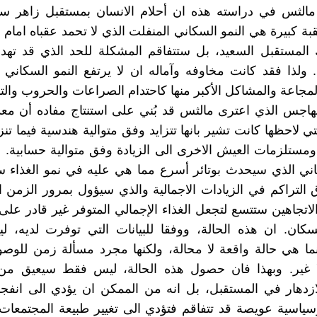
مالثس في دراسته هذه ان أحلام الانسان بمستقبل زاهر 
ة كبيرة هي النمو السكاني المنفلت الذي لا تحمد عقباه امام م
 المستقبل السعيد، بل ستتفاقم المشكلة للحد الذي قد تهدد
 ولذا فقد كانت مخاوفه وآماله ان لا يرتفع النمو السكاني 
لمجاعة والمشاكل الأكبر منها كاحتدام الصراعات والحروب والتد
هاجس الذي اعترى مالثس قد بُني على استنتاج مفاده أن معد
ي لاحظها كانت تشير بانها تتزايد وفق متوالية هندسية فيما تن
 ومستلزمات العيش الاخرى الى الزيادة وفق متوالية حسابية. 
اني الذي سيحدث بوتائر أسرع مما هي عليه في نمو الغذاء 
التراكم في الزيادات الاجمالية والذي سيؤول بمرور الزمن
لاتجاهين ستتسع لتجعل الغذاء الإجمالي المتوفر غير قادر على 
كان. ان هذه الحالة، ووفقا للبيانات التي توفرت لديه، ل
انما هي حالة واقعة لا محالة، ولكنها مجرد مسألة زمن للوص
ا غير. وبهذا فان حصول هذه الحالة، ليس فقط سيعيق من 
ازدهار في المستقبل، بل انه من الممكن ان يؤدي الى انفج
سياسية عويصة قد تتفاقم فتؤدي الى تغيير طبيعة المجتمعات 