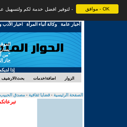
موافق - OK
لتوفير افضل خدمة لكم ولتسهيل عملي
أخبار عامة
-
وكالة أنباء المرأة
-
اخبار الأدب و
الموقع
يسارية
"من أج
حاز ال
إذا لديك
الزوار
اضافة/خدمات
بحث/الارشيف
الصفحة الرئيسية
-
قضايا ثقافية
-
مصدق الحبيب
تبرعاتكم