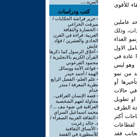
المزيد.....
اء للأقوى
كتب ودراسات
-
حرير فراشة الحكايات /
حد عاملين
ميرفت الخزاعي
-
الحضارة والثقافة
دات، وذلك
العربية: قراءة في القرن
مو الغذاء
الحادي والعشرين / فؤاد
عايش
امل الاول
-
أخلاق الرسول كما ذكرها
 عادة في
القرآن الكريم بالانجليزية /
محمود الفرعوني
، وهو ليس
-
قواعد الأمة ووسائل
د من نمو
الهمة / أحمد حيدر
-
علم العلم- الفصل الرابع
خيرها أو
نظرية المعرفة / منذر
في حالات
خدام
-
قصة الإنسان العراقي..
 او تطويل
محاولة لفهم الشخصية
العراقية في ضوء مف ... /
لجة الطرف
محمد اسماعيل السراي
احات أكثر
-
الثقافة العربية الصفراء /
د. خالد زغريت
 لقطاعات
-
الأنساق الثقافية
لجانب فقد
للأسطورة في القصة