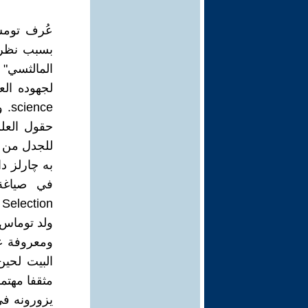
عُرف تومس
بسبب نظريت
المالثسي" 
nce
حقول العلم
للجدل من بي
Selection
ومعروفة عل
البيت لحين
مثقفا مهتما
يزورونه في