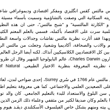
 مالثس كقس انگليزي ومفكر اقتصادي وديموغرافي شاع
ه السكانية التي وصفت بالتشاؤمية وسميت بأسماء مسيئة من
و "الكارثة المالثسية" و "شبح مالثس"، حتى ان هذه النظر
scie. وبهذا فقد أثارت نظرية مالثس نقاشات وجدالات واسعة ال
 والادب والصحافة، أكاديميا وشعبيا، وجعلت من مالثس الر
ن كل الاقتصاديين الكلاسيكيين آنذاك. لكنه أيضا الرجل العالم 
به چارلز دارون Charles Darwin، عالم البايولوجيا الشهير وقال ا
في صياغة نظريته المعروفة بنظرية الا
ولد توماس مالثس عام 1766 في سُري Surrey، إحدى ضواح
ى الصعيدين العلمي والاجتماعي. كما هي معروفة بتعليم اطف
 سن البلوغ والاستعداد للبدء بالتعليم الجامعي. كان والد ت
 بالعلم وكان صديقا لكثير من مثقفي وعلماء ذلك الزمن الذين ا
 بيته ومنهم بشكل خاص الفيلسوف الأسكتلندي ديڤـد هيوم و