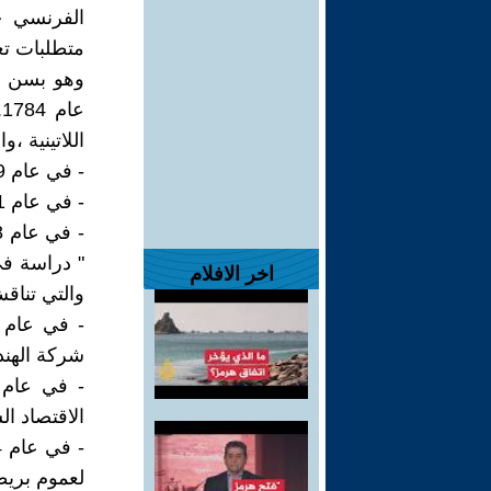
الفرنسي ج
متطلبات تعل
وهو بسن ا
ع
اللاتينية ،وا
- في عام 1789 أصبح قساً في أبرشية ووتن Parish of Wotton.
- في عام 1791 أنهي دراسة البكالوريوس والماجستير ليصبح زميلا في الكلية.
" دراسة في
اخر الافلام
والتي تناقش
شركة الهند
الاقتصاد ا
لعموم بريطا