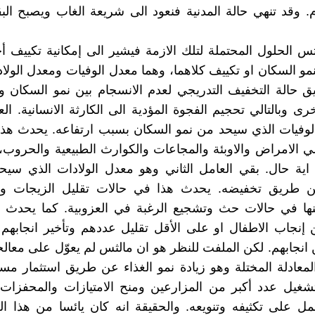
م. وقد تنهي حالة المدنية فنعود الى شريعة الغاب ويصبح البق
س الحلول المحتملة لتلك الازمة فيشير الى إمكانية تكييف أ
مو السكان او تكييف كلاهما، وهما معدل الوفيات ومعدل الولا
 حالة التخفيف التدريجي لعدم الانسجام بين نمو السكان ون
رى وبالتالي تحجيم الفجوة المؤدية الى الكارثة الانسانية. الع
لوفيات الذي سيحد من نمو السكان بسبب ارتفاعه. يحدث هذا
 الامراض والاوبئة والمجاعات والكوارث الطبيعية والحروب
اية حال. بقي العامل الثاني وهو معدل الولادات الذي سيح
 طريق تخفيضه. يحدث هذا في حالات تقليل الزيجات وتأ
ها في حالات حث وتشجيع الرغبة في العزوبية. كما يحدث 
ن إنجاب الاطفال او على الأقل تقليل عددهم وتأخير انجابهم
 انجابهم. لكن الملفت للنظر هو ان مالثس لم يعوّل على معا
لمعادلة المختلة وهو زيادة نمو الغذاء عن طريق استثمار مس
تشغيل عدد أكبر من المزارعين ومنح الامتيازات والمحفزات
لعمل على تكثيفه وتنويعه. والحقيقة انه كان يائسا من هذا ا