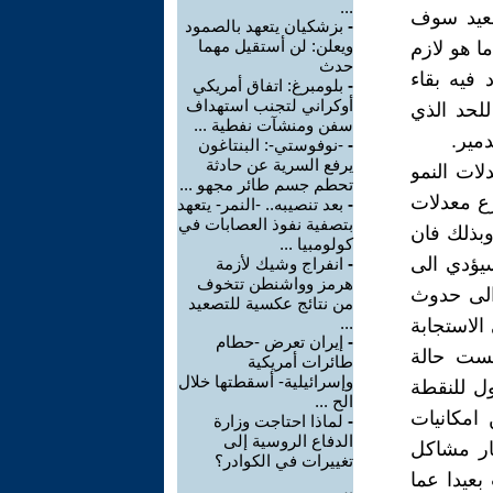
...
سعيد سوف
-
بزشكيان يتعهد بالصمود
ويعلن: لن أستقيل مهما
ا هو لازم
حدث
 فيه بقاء
-
بلومبرغ: اتفاق أمريكي
أوكراني لتجنب استهداف
للحد الذي
سفن ومنشآت نفطية ...
مير.
-
-نوفوستي-: البنتاغون
يرفع السرية عن حادثة
لات النمو
تحطم جسم طائر مجهو ...
زع معدلات
-
بعد تنصيبه.. -النمر- يتعهد
بتصفية نفوذ العصابات في
وبذلك فان
كولومبيا ...
سيؤدي الى
-
انفراج وشيك لأزمة
هرمز وواشنطن تتخوف
 الى حدوث
من نتائج عكسية للتصعيد
...
الاستجابة
-
إيران تعرض -حطام
يست حالة
طائرات أمريكية
وإسرائيلية- أسقطتها خلال
ول للنقطة
الح ...
امكانيات
-
لماذا احتاجت وزارة
الدفاع الروسية إلى
ار مشاكل
تغييرات في الكوادر؟
بعيدا عما