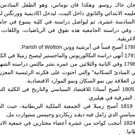
ان جاك روسو. وهكذا فان توماس، وهو الطفل السادس،
يمه الابتدائي والثانوي داخل البيت، ليدخل اكاديمية وورنگتن ل
لسادسة عشرة، ثم ليواصل دراسته في كلية يسوع في جام
ام 1784. وفي دراسته الجامعية هذه تفوق في الرياضيات، واللغات،
لاغريقية.
- في عام 1798 وفي الثانية والثلاثين من عمره نشر مالثس دراسته الش
 المبادئ السكانية" والتي احتوت على فكرته الرئيسية المعززة 
 العلاقة بين نمو السكان ونمو الموارد الاقتصادية.
- في عام 1805 أصبح أستاذا للاقتصاد السياسي والتاريخ في الكلية 
 الشرقية في هيلبري.
- في عام 1819 أصبح زميلا في الجمعية الملكية البريطانية، حيث 
لسياسي الذي زامل فيه ديڤـد ريكاردو وجيمس ستيوارت مل.
- في عام 1824 أُنتخب كواحد من عشرة أعضاء مختارين في جمعية الا
نيا.