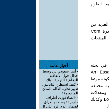
يمية العلوم
العديد من
المقالات كتلك التي ناقشت القوانين الاقتصادية المتعلقة بمحصول الذرة Corn
 المنتجات
 في بحثه
أخبار عامة
-
أمير سعودي يرد وسط
An Essay on the P
جدال حول الاتفاقية
صينا لكونه موثقا
الدفاعية التركية الباك ...
-
كيف استطاع اليابانيون
ية مختلفة
تغيير نظرة العالم للمدن
ب ومعدلات
المزدحمة؟
-
-الصادقون-: أطراف
العمر المتوقع Life expectancy وحالات التعمير أو طول العمر Longevity وكذلك
خارجية توسلت بالعراق
.
لضمان عدم الرد على ال