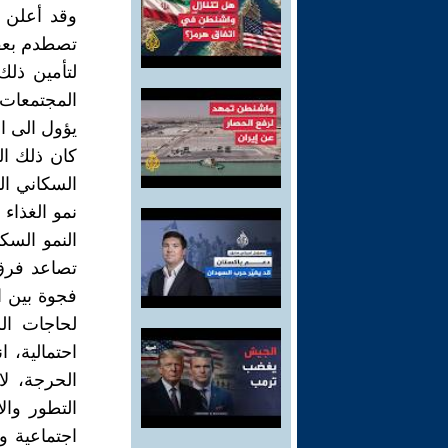
وقد أعلن 
تصطدم بعقب
لتأمين ذلك
المجتمعات.
يؤول الى ا
كان ذلك ال
السكاني الت
نمو الغذاء
النمو السك
تصاعد فرق 
فجوة بين ا
لحاجات الس
احتمالية، 
الحرجة، ل
التطور وال
اجتماعية و