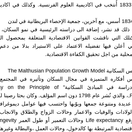
- في عام 1833 أُنتخب في اكاديمية العلوم الفرنسية. وكذلك في اكاد
ذلك قد نشر، إضافة الى دراسته الرئيسية في نمو السكان، 
والتي أعلن فيها تفضيله الاعتماد على الاستيراد بدلا من دعم
محلية من اجل تحقيق الكفاءة الاقتصادية.
The Malthusian Population Growth
 أفكاره المتميزة في مجال السكان وتأثيره في المجتمع
المعنون "دراسة في المبادئ السكانية" rinciple of
Population,، والذي نُشر عام 1798 دون اسم المؤلف. وكان بحثا ر
ديدة ومتنوعة جمعها وبوّبها واحتسب فيها عوامل ديموغراف
ولادات والوفيات والاعمار وحالات الزواج والطلاق والانجا
قتصادية المرتبطة بها كالدخول، وحالات العمل ،والبطالة وغيرها