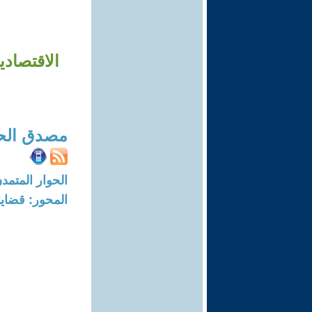
مصدق الح
الحوار المتمدن-العدد: 8758 - 6
المحور: قضايا 