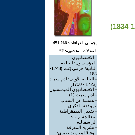
الاقتصاديون المؤسسون/ الحلقة 3: تومَس مالثُس (1766-1834)
إجمالي القراءات: 451,266
المقالات المنشورة: 52
-
الاقتصاديون
المؤسسون: الحلقة
الثانية/ جِرَمي بَنثم (1748-
183 ...
-
الحلقة الأولى: آدم سمث
(1723 - 1790)
-
الاقتصاديون المؤسسون
- آدم سمث (1)
-
همسة عن السياب
وموقفه الفكري
-
تفعيل الديمقراطية
لمعالجة ازمات
الراسمالية
-
تشريح المعرفة
-
وفاءً لمحمود صبري: