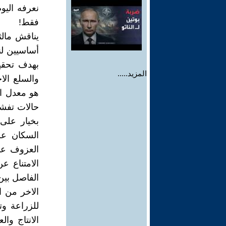
نعرفه اليو
فقط!
يناقش مالث
أساسيين لن
بهدف تحقيق
المزيد.....
والسلع الاخ
هو معدل ا
حالات تفشي
بخيار على 
السكان عن
العزوف عن
الامتناع ع
الفاصل بين
الاخر من ا
للزراعة و
الانتاج وا