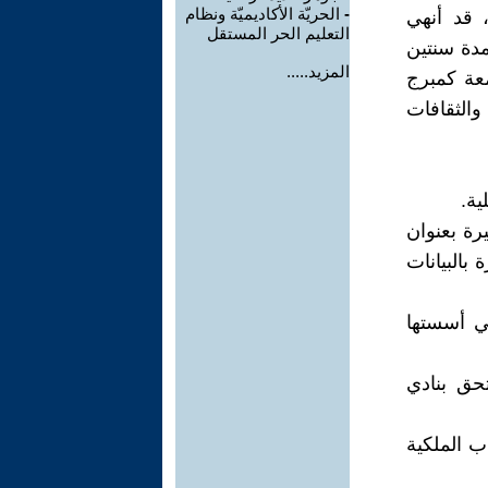
-
الحريّة الأكاديميّة ونظام
 قد أنهي
التعليم الحر المستقل
مدة سنتين
المزيد.....
عة كمبرج
 والثقافات
هيرة بعنوان
بالبيانات
التي أسستها
التحق بنادي
دب الملكية