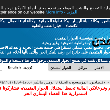
ة التصفح والنشر، الموقع يستخدم بعض أنواع الكوكيز نرجو النق
More info - المزيد
experience on our website
الفن
-
وكالة أنباء اليسار
-
وكالة أنباء العلمانية
-
وكالة أنباء العمال
-
وكا
الاقتصاد
-
اخبار الطب والعلوم
 الرئيسي لمؤسسة الحوار المتمدن
، علمانية، ديمقراطية، تطوعية وغير ربحية
ل مجتمع مدني علماني ديمقراطي حديث يضمن الحرية والعدالة الاجتم
حوار المتمدن على جائزة ابن رشد للفكر الحر والتى نالها أعلام في الفك
م مشاكل تقنية في تصفح الحوار المتمدن نرجو النقر هنا لاستخدام الموقع
كوردي
English
الاخبار
مراكز
الحوار المتمدن
- الاقتصاديون المؤسسون/ الحلقة 3: تومَس مالثُس (1766-1834) Thomas Malthus
 وتبرعاتكن المالية تحفظ استقلال الحوار المتمدن، فشاركونا 
استمرارية هذا الفضاء اليساري الحر