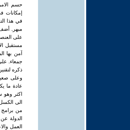
حسم الامر 
إمكانات ف
في هذا الت
مبهر. أضف ا
على العنصر
مستقبل الا
آمن بها ال
جمعاء. على
ذكره لتقنين
وعلى صعيد
عادة ما يك
اكثر وهو س
الى الكسل 
من برامج ا
الدولة عن 
العمل والاع