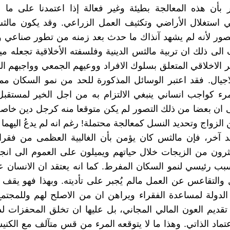
بأن هذه المعالجة بطيئة وغير فعالة إذا اعتمدنا على ما 
ي استغلال الأراضي وتكثيف العمل الزراعي. وقد يكون مالث
صور لأنه لم يشهد آنذاك ما حدث بعد زمنه من تطور صناعي 
لى ذلك ان تربية مالثس الدينية وفلسفته الأخلاقية تجعله ميال
 الاخلاقي المتعلق بسلوك الافراد ووعيهم الجمعي وواجبهم ال
جيال. فقد اعتبر الوسائل المذكورة للحد من نمو السكان ممك
مرء كواجب انساني ينبغي الالتزام به من اجل الخير لمستقبل 
 ان بعضا من ذلك التصور لم يكن متوقعا منه كرجل دين خاص
 الزواج وتحديد النسل كمعالجة محتملة! رغم انه لم يدعُ اليهما
 آخر، فإن مالثس كان يؤمن بأن الغالبية العظمى من فقراء
ثرون من الزيجات خلال حياتهم ويميلون على العموم الى ان
بب رئيسي لنمو السكان المفرط. كما انه يعتقد ان الانسان ع
والتقاعس عن العمل مالم يُجبر على تأديته. وبهذا فهو يقف
لدولة لمساعدة الفقراء ويراهن ان من الاصلح لهم وللمجتم
تقديم العون المالي المجاني، بل عليها ان تخلق المحفزات ل
تماد الذاتي. وهذا ما لا يتوقعه المرء من قس متآلف مع الكنيس