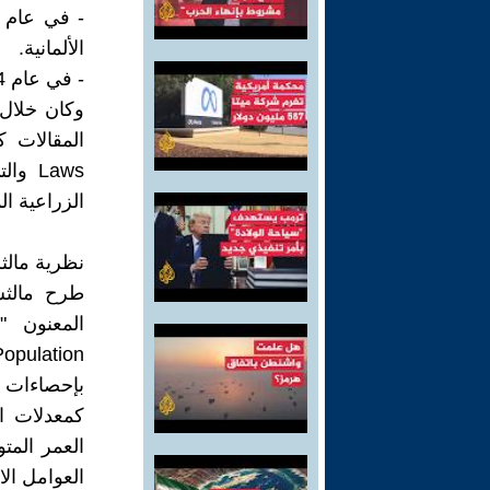
الألمانية.
- في عام 1834 أسس، مع آخرين، جمعية الإحصاء البريطانية في لندن
وكان خلال 
Laws 
الزراعية ال
نظرية مالثس السكانية  Model
طرح مالثس
بإحصاءات ع
كمعدلات ال
العوامل الا