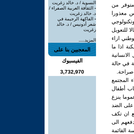
النسوية / د. خالد زغريت
متوفر من
-
الثقافة العربية الصفراء /
س معذورا
د. خالد زغريت
-
الفاكهة الرجيمة في
وتكنولوجي
شعر أدونيس / د. خالد
ا للتعويل
زغريت
وطني ازاء
المزيد.....
نة اذا ما
المعجبين بنا على
الانسانية
الفيسبوك
ة في حالة
 صراحة.
3,732,970
 المجتمع
جاب أطفال
موما ينزع
 على الضد
ع ان تكف
دفعهم الى
ة القائمة