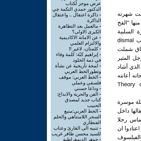
عرض موجز لكتاب
الدكتور حمدي التكمة چي
ت شهرته
-
ذاكرة اعتقال .. واعتقال
الذاكرة
ها "الفخ
-
مالعمل بعد التظاهرة
ة السلبية
الكبرى الاولى؟
-
عن الامانة الاكاديمية
لجهوده العلمية سرت على الاقتصاد بأكمله، فسمي بالعلم المعتم الكئيب dismal
والالتزام العلمي
نطاق شملت
-
كلمتان، لاغير !!
-
إبراهيم كبّة: كلمة وفاء
جل المثير
في ذمة الخلود
-
لمحة تأريخية عن نشأة
الذي أشاد
وتطورالخط العربي
ن طروحاته أعانته
-
الخط العربي: موقف
فلسفي وعملي
ختيار الطبيعي. Theory of Natural
-
وداعا حسني
-
الفن والحرية والابداع:
كتاب جديد لمصدق
ي لندن، لعائلة موسرة
الحبيب
الها داخل
-
الخط العربي:منبع
السحر اللامتناهي والحلم
وماس رجلا
الفنطازي
عتادوا ان
-
تنبيه الى القارئ وعتاب
للسيد محسن ظافر غريب
الفيلسوف
-
جوهر الديمقراطية