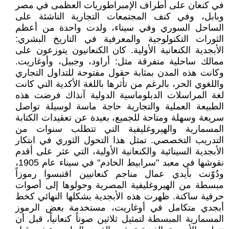
في كنعان على أطراف الإمبراطوريات العظمى في مصر
وبابل، وفي كنف المجتمعات التجارية الناشئة على
الساحل السوري وفي سيناء، ولدت واحدة من أعظم
الثورات التكنولوجية والمعرفية في التاريخ البشري:
الأبجدية الكنعانية الأولية. كان الكنعانيون يتوزعون على
ممالك ساحلية متفرقة مثل: أراود، وجبيل، وأوغاريت.
وكانت هذه المدن بمثابة حقول مفتوحة للتداول التجاري
واللغوي الحر، بالرغم من تأثرها باللغة الأكدية التي كانت
لغة المراسلات الدبلوماسية الدولية آنذاك فرضت هذه
الطبيعة العملية والتجارية حاجة ماسة لوسيلة تواصل
سريعة وسهلة ومتاحة للجميع، بعيدة عن تعقيدات الكتابة
المسمارية والهيروغليفية التي تتطلب سنوات من
التدريب التخصصي. تمثل هذا التحول الثوري في ابتكار
الأبجدية السينائية والكنعانية الأولية، التي عثر على أقدم
نقوشها في معبد "سرابيط الخادم" في سيناء عام 1905،
ودُوّنت بأيدي عمال مناجم كنعانيين اقتبسوا رموزاً
مبسطة من الهيروغليفية المصرية وحولوها إلى أصوات
حرفية ساكنة. ظهرت هذه الأبجدية بشكلها النهائي كخط
أبجدي متكامل في أوغاريت، مستخدمة بعض الرموز
المسمارية المبسطة لتمثيل ثلاثين صوتاً كنعانياً، قبل أن