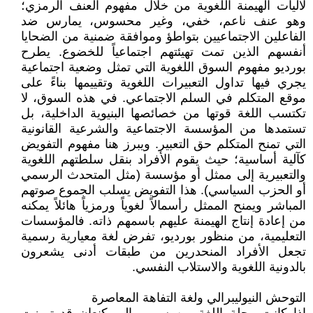
لآليات الهيمنة اللغوية من خلال مفهوم العنف الرمزي؛
وهو عنف ناعم، خفي، وغير محسوس، يمارس ضد
الفاعلين الاجتماعيين بتواطؤ وموافقة ضمنية من الضحايا
أنفسهم الذين تمت تهيئتهم اجتماعياً للخضوع. يطرح
بورديو مفهوم السوق اللغوية التي تمثل وضعية اجتماعية
يجري فيها تداول التعبيرات اللغوية وتقييمها بناءً على
موقع المتكلم في السلم الاجتماعي. في هذه السوق، لا
تكتسب اللغة قوتها من خصائصها البنيوية الداخلية، بل
تستمدها من المؤسسة الاجتماعية والشرعية القانونية
التي تمنح المتكلم حق التعبير. ويبرز هنا مفهوم التفويض
كآلية أساسية؛ حيث يقوم الأفراد بنقل سلطتهم اللغوية
والتعبيرية إلى ممثل أو مؤسسة (مثل المتحدث الرسمي
أو الحزب السياسي). هذا التفويض يسلب الجموع صوتهم
المباشر ويمنح الممثل رأسمالاً لغوياً ورمزياً هائلاً يمكنه
من إعادة إنتاج الهيمنة عليهم باسمهم ذاته. فالمؤسسات
التعليمية، من منظور بورديو، تفرض لغة معيارية رسمية
تجعل الأفراد المنحدرين من طبقات أدنى يشعرون
بالدونية اللغوية والاستلاب النفسي.
التوحش النيوليبرالي ولغة التفاهة المعاصرة