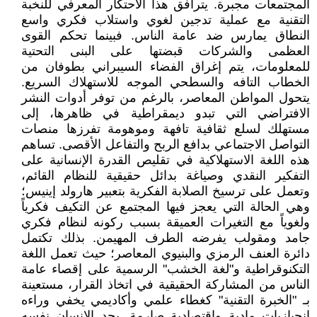
المجتمعات مجبرة. يترافق هذا الاحتكار المعرفي للنخبة
التقنية مع عملية تدجين لغوي واستلاب فكري واسع
النطاق يمارس ضد عامة الناس. فبينما تحكم القوى
العظمى والشركات قبضتها على البنى التحتية
للمعلومات، يتم إغراق الفضاء السيبراني بطوفان من
الخطاب التافه والسطحي الموجه للاستهلاك السريع.
يتحول المواطن المعاصر، بالرغم من توفر أدوات النشر
الافتراضي التي تبدو ديمقراطية في ظاهرها، إلى
مستهلك لسلع ثقافية تافهة وموهومة تفرزها منصات
التواصل الاجتماعي بدافع الربح والتفاعل الأقصى. تساهم
هذه اللغة الاستهلاكية في تقليص القدرة الإنسانية على
التفكير النقدي وصياغة بدائل حقيقية للنظام القائم،
وتعمل على ترسيخ الصلابة الفكرية بتعبير هارولد إينيس؛
وهي الحالة التي يعجز فيها المجتمع عن التكيف فكرياً
ولغوياً مع التغيرات العميقة بسبب ركونه لنظام فكري
جامد ومقولب يفرضه الطرف المهيمن. بذلك تكتمل
دائرة العنف الرمزي والبنيوي المعاصر؛ حيث تعمل اللغة
التكنوقراطية و"لغة الخشب" الرسمية على إقصاء عامة
الناس من المشاركة الحقيقية في اتخاذ القرار، مستعينة
بـ "الخبرة التقنية" كغطاء علمي وأكاديمي يخفي وراءه
انحيازيات مادية واقتصادية صارمة. يجد الإنسان نفسه