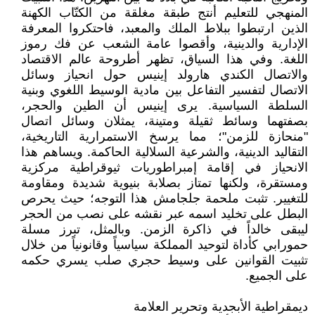
المنهجي للتعليم أنتج طبقة مغلقة من الكتّاب الكهنة
الذين ارتبطوا ببلاط الملك والمعبد، فاحتكروا المعرفة
الإدارية والدينية، وأقصوا عامة الشعب عن فك رموز
اللغة. وفي هذا السياق، تظهر أطروحة عالم الاقتصاد
والاتصال الكندي هارولد إينيس حول انحياز وسائل
الاتصال لتفسير التفاعل بين مادية الوسيط اللغوي وبنية
السلطة السياسية. يرى إينيس أن الطين والحجر،
بصفتهما وسائط ثقيلة ومتينة، يمثلان وسائل اتصال
"منحازة للزمن"؛ مما يرسخ الاستمرارية التاريخية،
التقاليد الدينية، والشرعية السلالية الحاكمة. ويساهم هذا
الانحياز في إقامة إمبراطوريات ثيوقراطية مركزية
ومستقرة، ولكنها تمتاز بصلابة بنيوية شديدة ومقاومة
للتغيير. تثبت ملحمة جلجامش هذا التوجه؛ حيث يحرص
البطل على تخليد اسمه عبر نقشه على نصب من الحجر
ليبقى خالداً في ذاكرة الزمن. وبالمثل، تبرز مسلة
حمورابي كأداة لتوحيد المملكة سياسياً وقانونياً من خلال
تثبيت القوانين على وسيط حجري صلب يسري حكمه
على الجميع.
ديمقراطية الأبجدية وتحرير العلامة