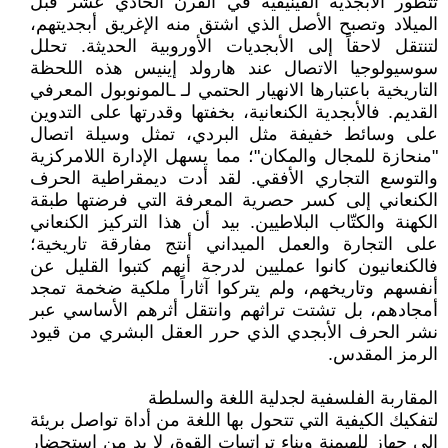
تتطور الأبجدية الفينيقية في القرن الحادي عشر قبل
الميلاد وتصبح الأصل الذي اشتق منه الإغريق أبجديتهم،
لتنتقل لاحقاً إلى الأبجديات الأوروبية الحديثة. تحلل
سوسيولوجيا الاتصال عند هارولد إينيس هذه اللحظة
التاريخية باعتبارها الانهيار الحتمي لـ ـالمونوبول المعرفي
القديم. فالأبجدية الكنعانية، بخفتها وقدرتها على التدوين
على وسائط خفيفة مثل البردي، تمثل وسيلة اتصال
"منحازة للمجال والمكان"؛ مما يسهل الإدارة اللامركزية
والتوسع التجاري الأفقي. لقد أدت ديمقراطية الحرف
الكنعاني إلى كسر حصرية المعرفة التي فرضتها طبقة
الكهنة والكتّاب البلاطيين. بيد أن هذا التركيز الكنعاني
على التجارة والعمل الميداني أنتج مفارقة تاريخية؛
فالكنعانيون كانوا عمليين لدرجة أنهم كتبوا القليل عن
أنفسهم وتاريخهم، ولم يتركوا آثاراً ملكية ضخمة تمجد
أمجادهم، بل تشتت تراثهم وانتقل أثرهم الأساسي عبر
نشر الحرف الأبجدي الذي حرر العقل البشري من قيود
الرمز المقدس.
المقاربة الفلسفية لجدلية اللغة والسلطة
لتفكيك الكيفية التي تتحول بها اللغة من أداة تواصل بريئة
إلى جهاز للهيمنة وبناء تراتبيات القوة، لا بد من استحضار