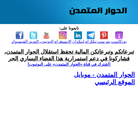
تابعونا على:
بودكاست
بنترست
تيلكرام
لينكدإن
الانستغرام
اليوتيوب
التويتر
الفيسبوك
تبرعاتكم وتبرعاتكن المالية تحفظ استقلال الحوار المتمدن،
فشاركونا في دعم استمرارية هذا الفضاء اليساري الحر
[اشترك في قناة ‫«الحوار المتمدن» على اليوتيوب]
الحوار المتمدن - موبايل
الموقع الرئيسي