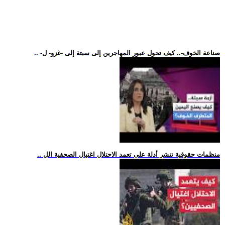
.. -صناعة الخوف-.. كيف تحول عبور المهاجرين إلى سبتة إلى -غزو- ل
.. منظمات حقوقية تنشر أدلة على تعمد الاحتلال اغتيال الصحفية الل