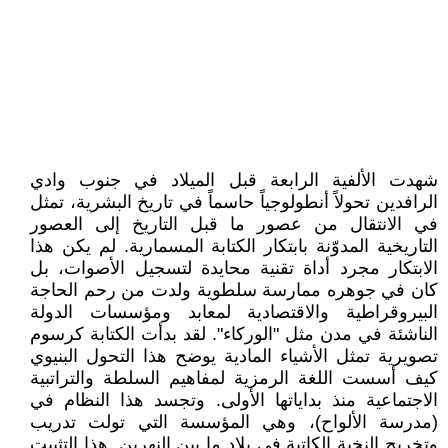
شهدت الألفية الرابعة قبل الميلاد في جنوب وادي
الرافدين تحولاً أنطولوجياً حاسماً في تاريخ البشرية، تمثل
في الانتقال من عصور ما قبل التاريخ إلى العصور
التاريخية المدوّنة بابتكار الكتابة المسمارية. لم يكن هذا
الابتكار مجرد أداة تقنية محايدة لتسجيل الأصوات، بل
كان في جوهره ممارسة سلطوية ولدت من رحم الحاجة
البيروقراطية والاقتصادية لمعابد ومؤسسات الدولة
الناشئة في مدن مثل "الوركاء". لقد بدأت الكتابة كرسوم
تصويرية تمثل الأشياء المادية يوضح هذا التحول البنيوي
كيف أسست اللغة الرمزية لمفاهيم السلطة والتراتبية
الاجتماعية منذ بداياتها الأولى. وتجسد هذا النظام في
(مدرسة الألواح)، وهي المؤسسة التي تولت تدريب
وتخريج النخبة الكاتبة في بلاد ما بين النهرين. هذا التثبيت