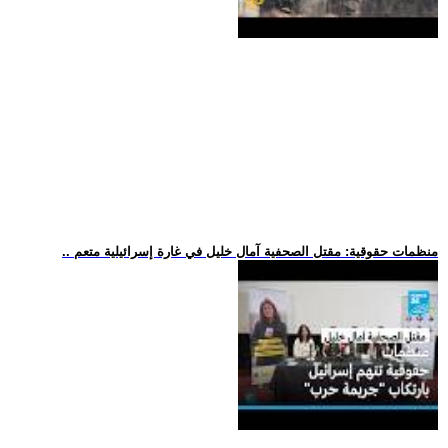
.. منظمات حقوقية: مقتل الصحفية آمال خليل في غارة إسرائيلية متعم