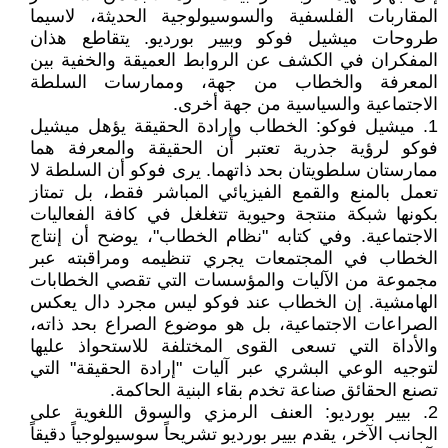
المقاربات الفلسفية والسوسيولوجية الحديثة، لاسيما
طروحات ميشيل فوكو وبيير بورديو. يتقاطع هذان
المفكران في الكشف عن الروابط العميقة والخفية بين
المعرفة والخطاب من جهة، وممارسات السلطة
الاجتماعية والسياسية من جهة أخرى.
1. ميشيل فوكو: الخطاب وإرادة الحقيقة يؤهل ميشيل
فوكو لرؤية جذرية تعتبر أن الحقيقة والمعرفة هما
ممارستان سلطويتان بحد ذاتهما. يرى فوكو أن السلطة لا
تعمل بالمنع والقمع الفيزيائي المباشر فقط، بل تمتاز
بكونها شبكة منتجة وحيوية تتغلغل في كافة الفعاليات
الاجتماعية. وفي كتابه "نظام الخطاب"، يوضح أن إنتاج
الخطاب في المجتمعات يجري تنظيمه ومراقبته عبر
مجموعة من الآليات والمؤسسات التي تقصي الخطابات
الهامشية. إن الخطاب عند فوكو ليس مجرد دال يعكس
الصراعات الاجتماعية، بل هو موضوع الصراع بحد ذاته،
والأداة التي تسعى القوى المختلفة للاستحواذ عليها
لتوجيه الوعي البشري عبر آليات "إرادة الحقيقة" التي
تصنع الحقائق صناعة تخدم بقاء البنية الحاكمة.
2. بيير بورديو: العنف الرمزي والسوق اللغوية على
الجانب الآخر، يقدم بيير بورديو تشريحاً سوسيولوجياً دقيقاً