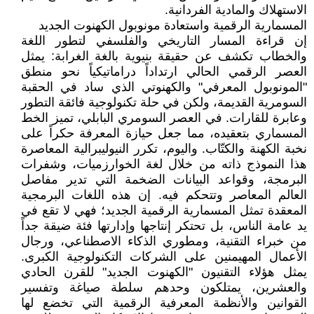
الاستهلاك والمادية الفردانية.
المسمارية الرقمية واستعادة مونوبول الكهنوت الجديد
إن قراءة المسار التاريخي والفلسفي لتطور اللغة
والخطاب تكشف عن حقيقة بنيوية بالغة الغرابة: يمثل
العصر الرقمي الحالي ارتداداً دراماتيكياً نحو منطق
"المونوبول المعرفي" والكهنوتي الذي ساد في الحقبة
السومرية القديمة، ولكن في حلة تكنولوجية فائقة التطور
وعابرة للقارات. في العصر السومري البابلي، تميز الخط
المسماري بتعقيده، مما جعل حيازة المعرفة حكراً على
نخبة الكهنة والكتّاب. واليوم، تكرر النيوليبرالية المعاصرة
هذا النموذج ذاته من خلال لغة الخوارزميات، وشفرات
البرمجة، وقواعد البيانات الضخمة التي تدير مفاصل
العالم المعاصر وتتحكم فيه. إن هذه اللغات البرمجية
المعقدة تمثل المسمارية الرقمية الجديد؛ فهي لا تقع في
يد عامة الناس، بل تحتكر إنتاجها وإدارتها فئة ضيقة جداً
من خبراء التقنية، ومطوري الذكاء الاصطناعي، ورجال
الأعمال المهيمنين على الشركات التكنولوجية الكبرى.
يمثل هؤلاء التقنيون "الكهنوت الجديد" للقرن الحادي
والعشرين، يمتلكون وحدهم سلطة صياغة وتفسير
القوانين والأنظمة المعرفية الرقمية التي تخضع لها