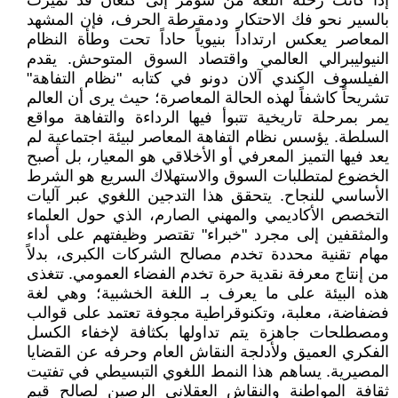
إذا كانت رحلة اللغة من سومر إلى كنعان قد تميزت
بالسير نحو فك الاحتكار ودمقرطة الحرف، فإن المشهد
المعاصر يعكس ارتداداً بنيوياً حاداً تحت وطأة النظام
النيوليبرالي العالمي واقتصاد السوق المتوحش. يقدم
الفيلسوف الكندي آلان دونو في كتابه "نظام التفاهة"
تشريحاً كاشفاً لهذه الحالة المعاصرة؛ حيث يرى أن العالم
يمر بمرحلة تاريخية تتبوأ فيها الرداءة والتفاهة مواقع
السلطة. يؤسس نظام التفاهة المعاصر لبيئة اجتماعية لم
يعد فيها التميز المعرفي أو الأخلاقي هو المعيار، بل أصبح
الخضوع لمتطلبات السوق والاستهلاك السريع هو الشرط
الأساسي للنجاح. يتحقق هذا التدجين اللغوي عبر آليات
التخصص الأكاديمي والمهني الصارم، الذي حول العلماء
والمثقفين إلى مجرد "خبراء" تقتصر وظيفتهم على أداء
مهام تقنية محددة تخدم مصالح الشركات الكبرى، بدلاً
من إنتاج معرفة نقدية حرة تخدم الفضاء العمومي. تتغذى
هذه البيئة على ما يعرف بـ اللغة الخشبية؛ وهي لغة
فضفاضة، معلبة، وتكنوقراطية مجوفة تعتمد على قوالب
ومصطلحات جاهزة يتم تداولها بكثافة لإخفاء الكسل
الفكري العميق ولأدلجة النقاش العام وحرفه عن القضايا
المصيرية. يساهم هذا النمط اللغوي التبسيطي في تفتيت
ثقافة المواطنة والنقاش العقلاني الرصين لصالح قيم