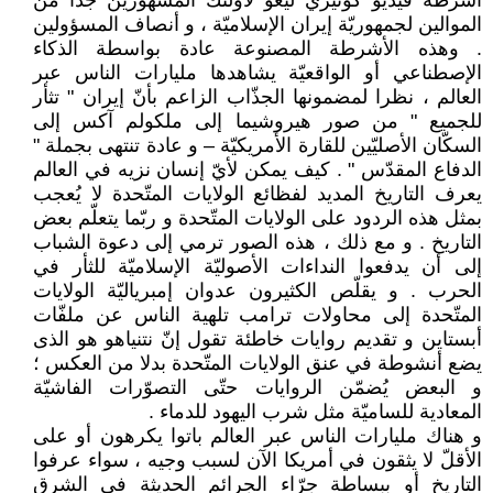
أشرطة فيديو كوتيزي ليغو لأولئك المشهورين جدّا من
الموالين لجمهوريّة إيران الإسلاميّة ، و أنصاف المسؤولين
. وهذه الأشرطة المصنوعة عادة بواسطة الذكاء
الإصطناعي أو الواقعيّة يشاهدها مليارات الناس عبر
العالم ، نظرا لمضمونها الجذّاب الزاعم بأنّ إيران " تثأر
للجميع " من صور هيروشيما إلى ملكولم آكس إلى
السكّان الأصليّين للقارة الأمريكيّة – و عادة تنتهى بجملة "
الدفاع المقدّس " . كيف يمكن لأيّ إنسان نزيه في العالم
يعرف التاريخ المديد لفظائع الولايات المتّحدة لا يُعجب
بمثل هذه الردود على الولايات المتّحدة و ربّما يتعلّم بعض
التاريخ . و مع ذلك ، هذه الصور ترمي إلى دعوة الشباب
إلى أن يدفعوا النداءات الأصوليّة الإسلاميّة للثأر في
الحرب . و يقلّص الكثيرون عدوان إمبرياليّة الولايات
المتّحدة إلى محاولات ترامب تلهية الناس عن ملفّات
أبستاين و تقديم روايات خاطئة تقول إنّ نتنياهو هو الذى
يضع أنشوطة في عنق الولايات المتّحدة بدلا من العكس ؛
و البعض يُضمّن الروايات حتّى التصوّرات الفاشيّة
المعادية للساميّة مثل شرب اليهود للدماء .
و هناك مليارات الناس عبر العالم باتوا يكرهون أو على
الأقلّ لا يثقون في أمريكا الآن لسبب وجيه ، سواء عرفوا
التاريخ أو ببساطة جرّاء الجرائم الحديثة في الشرق