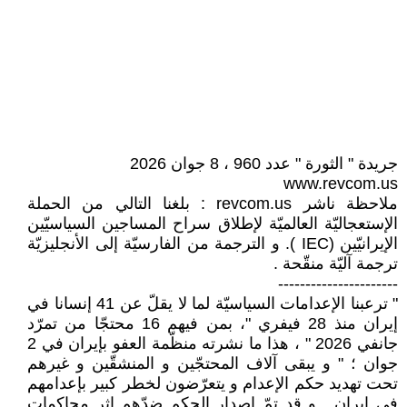
جريدة " الثورة " عدد 960 ، 8 جوان 2026
www.revcom.us
ملاحظة ناشر revcom.us : بلغنا التالي من الحملة
الإستعجاليّة العالميّة لإطلاق سراح المساجين السياسيّين
الإيرانيّين (IEC ). و الترجمة من الفارسيّة إلى الأنجليزيّة
ترجمة آليّة منقّحة .
----------------------
" ترعبنا الإعدامات السياسيّة لما لا يقلّ عن 41 إنسانا في
إيران منذ 28 فيفري "، بمن فيهم 16 محتجّا من تمرّد
جانفي 2026 " ، هذا ما نشرته منظّمة العفو بإيران في 2
جوان ؛ " و يبقى آلاف المحتجّين و المنشقّين و غيرهم
تحت تهديد حكم الإعدام و يتعرّضون لخطر كبير بإعدامهم
في إيران . و قد تمّ إصدار الحكم ضدّهم إثر محاكمات