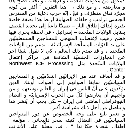
كمكوّن من مكوّنات التعذيب و الإهانة ، و يجب فضح هذا
و معارضته . و مع ذلك ، " هذا التقرير " أكثر من كونه
مجرّد نفاق متطرّف و فجّ . إنّه حرب دعاية من المفترس
الجنسي ترامب و حلفائه الصهاينة لربط هذا بصفة خاصة
بفترة إيقاف إطلاق النار – ضمنيّا داعيا إلى تجديد القصف
بقنابل الولايات المتّحدة – إسرائيل - في لحظة يجري فيها
فضح رهيب لإغتصاب المنهجي للمساجين الفلسطينيّين
على يد القوّات المسلّحة الإسرائيليّة ، بدعم من الولايات
المتّحدة ، و قد صدم ذلك العالم ، كي لا نقول شيئا آخر
عن التجاوزات الجنسيّة الشائعة في مراكز إعتقال
الولايات المتّحدة مثل Northwest ICE Processing
Center .
و قد أضاف عدد من الإيرانيّين التقدّميّين و المساجين
السياسيّين سابقا أصواتهم إلى أصوات أولئك الذين
يؤكّدون على أنّ الناس في إيران و العالم بوسعهم و من
واجبهم أن يعارضوا كلّ من الحرب الإمبرياليّة و النظام
التيوقراطي الفاشي في إيران – لكن يجب أن يُنشر هذا
و يناضل من أجل ذلك بشراسة أكبر .
و تعبير بليغ على وجه الخصوص عن دور المساجين
السياسيّين في النضال كتبته سحر داليجاني ، مؤلّفة "
أطفال شجرة جكارندا " ، في مجلّة على الأنترنت