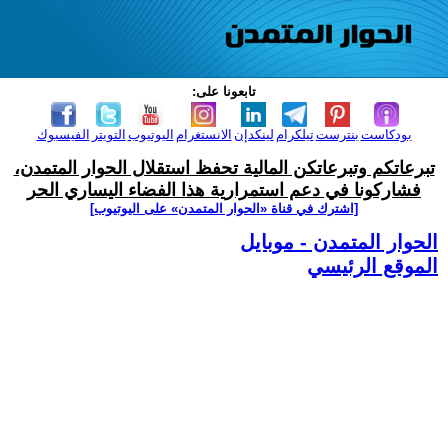
تابعونا على:
بودكاست
بنترست
تيلكرام
لينكدإن
الانستغرام
اليوتيوب
التويتر
الفيسبوك
تبرعاتكم وتبرعاتكن المالية تحفظ استقلال الحوار المتمدن،
فشاركونا في دعم استمرارية هذا الفضاء اليساري الحر
[اشترك في قناة ‫«الحوار المتمدن» على اليوتيوب]
الحوار المتمدن - موبايل
الموقع الرئيسي