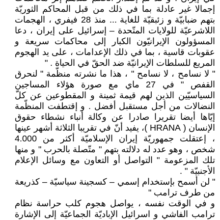
إجمالا غير عادلة بما في ذلك من قبل المحاكم الثوريّة
بتهم ضبابيّة و زئبقيّة للغاية ... منذ 28 فيفري ، الهجمات
اللاشرعيّة للولايات المتّحدة – إسرائيل على إيران ، دعا
المسؤولون الإيرانيّون الكبار إلى محاكمات سريعة و
عقوبات قاسية ، بما في ذلك الإعدامات ، على يد الهجوم
المريع للسلطات الإيرانيّة ضد الحقّ في الحياة . "
" لا نسامح ، لا نسامح " ، هذا ما نشرته منظّمة " لنحرق
القفص " في 27 ماي مع صورة هؤلاء المساجين
السياسيّين الذين لهم قيمة ثمينة و المقطوعين عن كلّ
النضالات من أجل مستقبل أفضل . و إقتطفت المنظّمة
إيّاها أيضا تقريرا صادرا عن وكالة أنباء نشطاء حقوق
الإنسان ( HRANA )، يفيد أنّ في تقريبا الثلاثة أشهر عينها
، إعتقلت جمهوريّة إيران الإسلاميّة أكثر من 4.000
شخص ، وهو عدد له دلالته بتهم " متّصلة بالحرب " و منها
تلك المزعومة " التواصل أو التعاون مع وسائل الإعلام
الأجنبيّة " .
" لن أسمح بإستخدام إسمي – كسجينة سياسيّة – كذريعة
من طرف ترامب "
و في الوقت نفسه ، يواصل هجوم كلب حراسة نظام
ترامب الفاشي و اسرائيل الإباديّة الجماعيّة إلى الإشارة