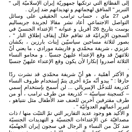
إلى الفظائع التي ترتكبها جمهوريّة إيران الإسلاميّة إلى "
التبرير " المنافق لهجماتهم و تهديداتهم ضد إيران .
في 27 ماي ، حساب ترامب الحقيقي على وسائل
التواصل الاجتماعي أعاد نشر مقالا لجريدة جريساليم
بوست بتاريخ 26 أفريل و عنوانه " الإعتداء الجنسيّ في
السجون الإيرانيّة قد تفاقم خلال إيقاف إطلاق النار " ،
بصور لثلاثة مساجين سياسيّين إيناث بارزين ، بكشان
عزيزي ، شريفة محمّدي و فاريشة مورادي ، ما يعني أنّ
ثلاثتهنّ قد وقع الإعتداء عليهنّ جنسيّا . و محامو النساء
الثلاثة أصدروا إنكارا لأن يكون وقع الإعتداء عليهنّ جنسيّا
.
و الأكثر أهمّية ، هو أنّ شريفة محمّدي قد نشرت ردّا
حارقا : " يبدو أنّه مرّة أخرى يتمّ إستخدام ظروف النساء
كذريعة للتدخّل الإمبريالي ... لن أسمح بإستخدام إسمي
– كسجينة سياسيّة – كذريعة من طرف ترامب ، أو من
طرف مقترفين آخرين للعنف ضد الأطفال مثل نتنياهو ،
لتبرير أعمالهم العدوانيّة " .
و الأكيد هو وجود عديد التقارير التي تمّ التثبّت منها / ذات
مصداقيّة عن الإعتداءات الجنسيّة و التهديدات الجنسيّة
ضد كلّ من النساء و الرجال في سجون إيران الجهنّميّة