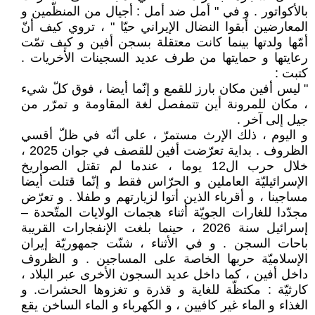
بالأكواتور . و في " أمل ضد أمل : أجيال من المنظّمين و
المعارضين أبقوا النضال الإيراني حيّا " ، تروي كيف أنّ
أمّها ولدتها بينما كانت معتقلة بسجن أفين و كيف تمّت
رعايتها و حمايتها من طرف عديد السجينات الأخريات .
كتبت :
" ليس أفين مكان بارز للقمع و إنّما أيضا ، فوق كلّ شيء
، مكان للمرونة أين تتمفصل لغة المقاومة و تمرّر من
جيل إلى آخر .
و اليوم ، ذلك الإرث مستمرّ ، على أنّه في ظلّ أقسي
الظروف . بداية تعرّضت أفين للقصف في جوان 2025 ،
خلال حرب ال12 يوما ، عندما لم تقتل الصواريخ
الإسرائيليّة العاملين و الحرّاس فقط و إنّما قتلت أيضا
مساجينا ، و أقرباء الذين أتوا لزيارتهم و طفلا . و تعرّض
مجدّدا للغارات الجويّة أثناء هجمات الولايات المتّحدة –
إسرائيل سنة 2026 ، حينما بلغت الإنفجارات القريبة
باحات السجن . و في الأثناء ، شنّت جمهوريّة إيران
الإسلاميّة حربها الخاصة على المساجين . و الظروف
داخل أفين ، كما داخل عديد السجون الأخرى عبر البلاد ،
كارثيّة : مكتظّة للغاية و قذرة و تغزوها الحشرات. و
الغذاء و الماء غير كافيين ، و الكهرباء و الماء الساخن يقع