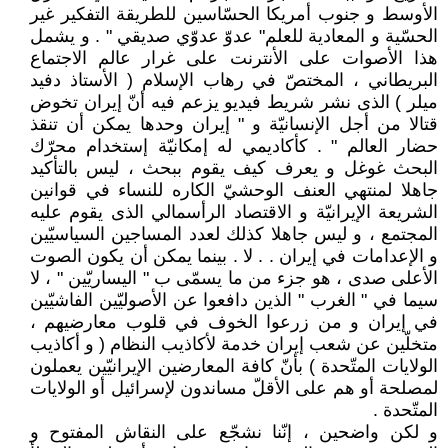
الأوسط و جنوب أمريكا الحسّاسين للطريقة التفكير غير
الحسّية و المعادية للعلم" عدوّ عدوّي صديقي " . و يشمل
هذا الأصوات على الأنترنت على غرار عالم الاجتماع
البريطاني ، المختصّ في رهاب الإسلام ( الأستاذ دفيد
ميلر ) الذى نشر شريط فيديو يزعم فيه أنّ إيران تخوض
قتالا من أجل الإنسانيّة و " إيران وحدها يمكن أن تنقذ
حضار العالم " . كأكاديمي له إمكانيّة إستخدام محرّك
البحث غوغل و يعرف كيف يقوم ببحث ، ليس بالتأكيد
جاهلا لمنتهي العنف الوحشيّ الكاره للنساء في قوانين
الشريعة الإيرانيّة و الاقتصاد الرأسمالي الذى يقوم عليه
المجتمع ، و ليس جاهلا كذلك لعدد المساجين السياسيّين
و الإعدامات في إيران . . لا . بينما يمكن أن يكون الصوت
الأعلى صدى ، هو جزء من ما يسمّى ب " اليساريّين " ، لا
سيما في " الغرب " الذين دافعوا عن الأصوليّين الفاشيّين
في إيران و من زرعوا الخوف في قلوب معارضيهم ،
متخلّين عن شعب إيران خدمة لأكاذيب النظام ( و أكاذيب
الولايات المتّحدة ) بأنّ كافة المعارضين الإيرانيّين يعملون
لمصلحة أو هم على الأقلّ مساندون لإسرائيل أو الولايات
المتّحدة .
و لكن واضحين ، إنّنا نشجّع على النقاش المفتوح و