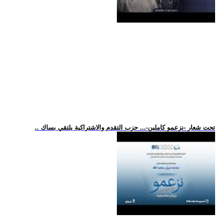
.. تحت شعار -نزعمو كاملين-... حزب التقدم والاشتراكية يلتقي بساك