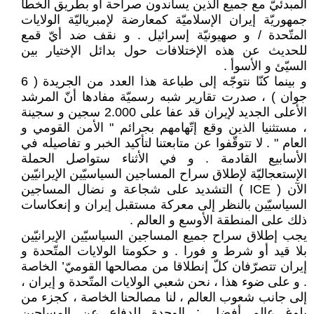
المبدئيّ مع جميع الذين يساندون صراحة أو بطريق الخطأ
جمهوريّة إيران الإسلاميّة كمعارضة لإمبرياليّة الولايات
المتّحدة / و صهيونيّة إسرائيل . و نقف ضد أيّ قمع
للحديث عن هذه الإختلافات حول بدائل الإختيار بين
السيّئ و الأسوأ .
و بينما كنّا نتوجّه إلى طباعة هذا العدد من الجريدة ( 6
جوان ) ، صدرت تقارير شبه رسميّة مفادها أنّ المرشد
الأعلى الجديد لإيران قد عفا على 2.000 سجين و سجينة
، مستثنيا الذين وقع إتّهامهم بجرائم " الأمن القومي و
العام " . لا تتوقّفوا عن متابعتنا لتأكيد الخبر و تفاصيله في
الأسابيع القادمة . و في الأثناء ستواصل الحملة
الإستعجاليّة لإطلاق سراح المساجين السياسيّين الإيرانيّين
الآن ( ICE ) التشديد على شجاعة و نضال المساجين
السياسيّين بالنظر إلى معركة مستقبل إيران و إنعكاسات
ذلك على المنطقة الأوسع و العالم .
يجب إطلاق سراح جميع المساجين السياسيّين الإيرانيّين
بلا قيد أو شرط و فورا . و حكومتا الولايات المتّحدة و
إيران تتصرّفان كلّ إنطلاقا من مصالحها القوميّ’ الخاصة
. و على ضوء هذا ، نحن شعبي الولايات المتّحدة و إيران ،
إلى جانب شعوب العالم ، لنا مصالحنا الخاصة ، كجزء من
بلوغ عالم أفضل : الوحدة للدفاع عن المساجين