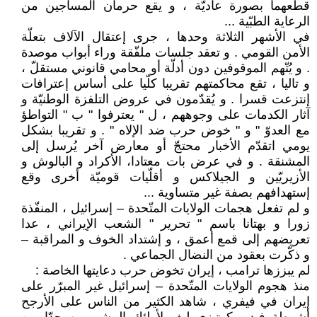
قطعهما بصورة عاديّة ، و يقع حرمان المساجين من
الرعاية الطبّية ...
في الأشهر الثلاثة وحدها ، جرى إعتقال الآلاف بتعلّة
الأمن القومي . و تعقد جلسات ملفّقة وراء أبواب موصدة
. و يُتّهم الموقوفين دون أدلّة أو محامي قانوني مستقلّ ،
و تاليا ، تقع محاكمتهم تقريبا كلّيا على أساس إعترافات
إنتزعت قسرا . و يُقدّمون في عروض التلفزة الوطنيّة و
آثار الكدمات على وجوههم ، ل " يعترفوا " ب " التواطؤ
مع العدوّ " و " خوض حرب ضد الإلاه " . و تقريبا بشكل
يومي اتقدّم الأخبار محتجّ أو معارض آخر يُرسل إلى
المشنقة . و في عرض بات معتادا، الأكراد و البالوش و
الأزيريّين و الجيلاكس و أقلّيات قوميّة أخرى وقع
إستهدافهم بصفة غير متساوية ...
و لم تفعل هجمات الولايات المتّحدة – إسرائيل ، المنفّذة
زورا و بهتانا باسم " تحرير " الشعب الإيراني ، عدا
تعريضهم إلى قمع أعمق ، و إشتداد الخوف و المراقبة –
و ذكّرت بعقود من النضال الجماعي .
لم يبززها ترامب ، إيران تخوض حرب دعايتها الخاصة :
منذ هجوم الولايات المتّحدة – إسرائيل غير المبرّر على
إيران في فيفري ، شاهد الكثير من الناس على الأرجح