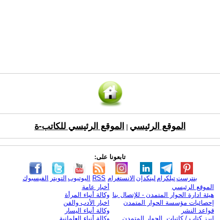
الموقع الرئيسي
الموقع الرئيسي للكاتب-ة
|
تابعونا على:
بنترست
تيلكرام
لينكدإن
الانستغرام
RSS
اليوتيوب
التويتر
الفيسبوك
الموقع الرئيسي
أخبار عامة
هيئة ادارة الحوار المتمدن - للإتصال بنا
وكالة أنباء المرأة
إحصائيات مؤسسة الحوار المتمدن
اخبار الأدب والفن
قواعد النشر
وكالة أنباء اليسار
ابرز كتاب / كاتبات الحوار المتمدن
وكالة أنباء العلمانية