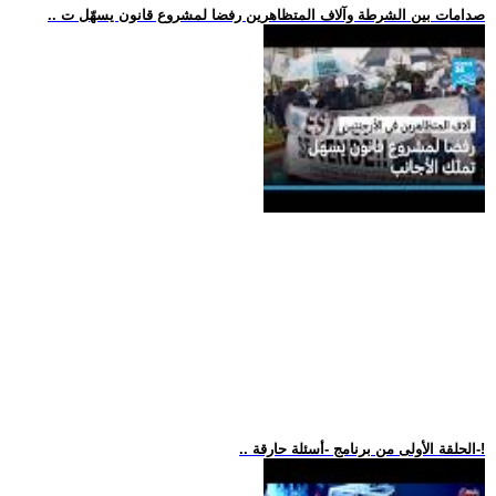
.. صدامات بين الشرطة وآلاف المتظاهرين رفضا لمشروع قانون يسهّل ت
.. الحلقة الأولى من برنامج -أسئلة حارقة-!