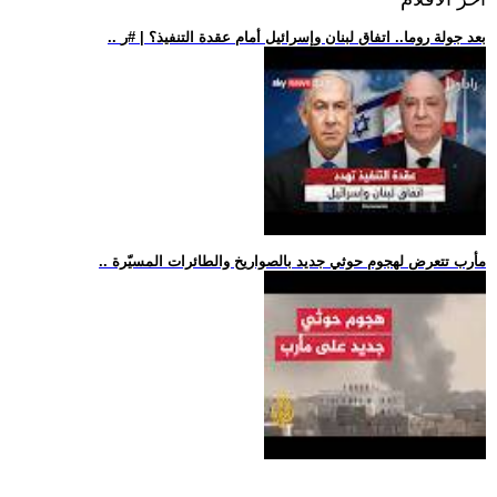
.. بعد جولة روما.. اتفاق لبنان وإسرائيل أمام عقدة التنفيذ؟ | #ر
.. مأرب تتعرض لهجوم حوثي جديد بالصواريخ والطائرات المسيّرة