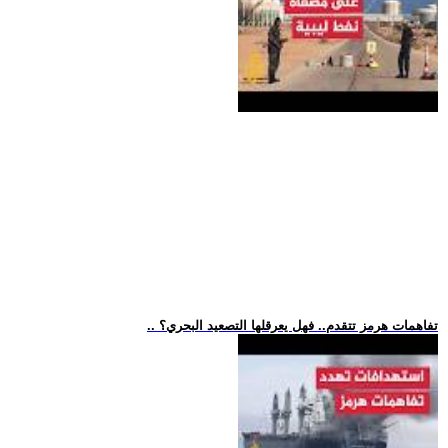
.. تفاهمات هرمز تتقدم.. فهل يعرقلها التصعيد البحري؟