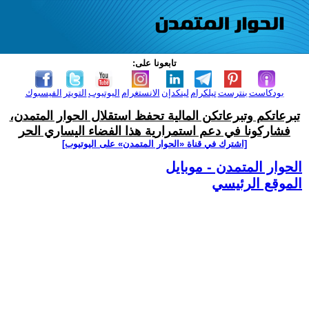
تابعونا على:
بودكاست
بنترست
تيلكرام
لينكدإن
الانستغرام
اليوتيوب
التويتر
الفيسبوك
تبرعاتكم وتبرعاتكن المالية تحفظ استقلال الحوار المتمدن،
فشاركونا في دعم استمرارية هذا الفضاء اليساري الحر
[اشترك في قناة ‫«الحوار المتمدن» على اليوتيوب]
الحوار المتمدن - موبايل
الموقع الرئيسي