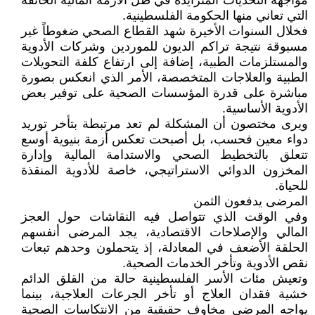
مواجهة التحديات المتزايدة في ظل الأزمة المالية الخانقة
التي تعاني منها الحكومة الفلسطينية.
فخلال السنوات الأخيرة شهد القطاع الصحي ضغوطاً غير
مسبوقة نتيجة تراكم الديون للموردين وشركات الأدوية
والمستلزمات الطبية، إضافة إلى ارتفاع كلفة التحويلات
الطبية والعلاجات المتخصصة، الأمر الذي انعكس بصورة
مباشرة على قدرة المؤسسات الصحية على توفير بعض
الأدوية الأساسية.
ويرى مختصون أن المشكلة لم تعد مرتبطة بتأخر توريد
دواء معين فحسب، بل أصبحت تعكس أزمة بنيوية أوسع
تتعلق بالتخطيط الصحي والاستدامة المالية وإدارة
المخزون الدوائي الاستراتيجي، خاصة للأدوية المنقذة
للحياة.
المرضى يدفعون الثمن
وفي الوقت الذي تتواصل فيه النقاشات حول العجز
المالي والإصلاحات الاقتصادية، يجد المرضى أنفسهم
الحلقة الأضعف في المعادلة، إذ يتحملون وحدهم تبعات
نقص الأدوية وتأخر الخدمات الصحية.
وتعيش مئات الأسر الفلسطينية حالة من القلق الدائم
خشية فقدان العلاج أو تأخر الجرعات العلاجية، بينما
يواجه المرضى مخاوف حقيقية من الانتكاسات الصحية