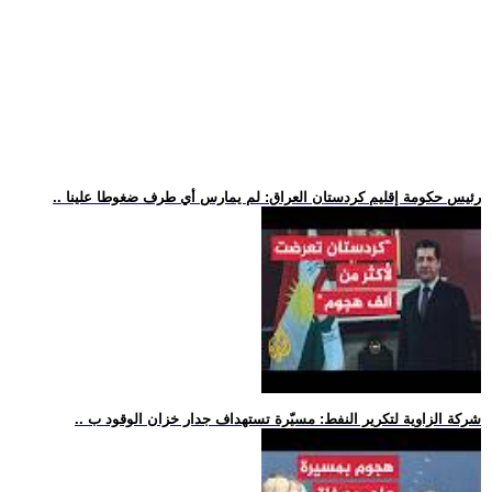
.. رئيس حكومة إقليم كردستان العراق: لم يمارس أي طرف ضغوطا علينا
.. شركة الزاوية لتكرير النفط: مسيّرة تستهداف جدار خزان الوقود ب