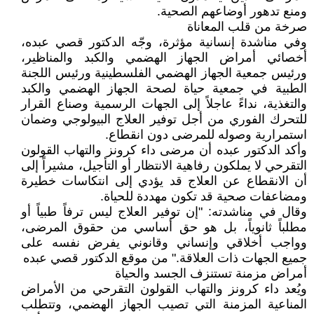
ومنع تدهور أوضاعهم الصحية.
صرخة من قلب المعاناة
وفي مناشدة إنسانية مؤثرة، وجّه الدكتور قصي عبده،
أخصائي أمراض الجهاز الهضمي والكبد والمناظير،
ورئيس جمعية الجهاز الهضمي الفلسطينية ورئيس اللجنة
الطبية في جمعية حياة لصحة الجهاز الهضمي والكبد
والتغذية، نداءً عاجلاً إلى الجهات الرسمية وصناع القرار
للتحرك الفوري من أجل توفير العلاج البيولوجي وضمان
استمرارية وصوله للمرضى دون انقطاع.
وأكد الدكتور عبده أن مرضى داء كرونز والتهاب القولون
التقرحي لا يملكون رفاهية الانتظار أو التأجيل، مشيراً إلى
أن الانقطاع عن العلاج قد يؤدي إلى انتكاسات خطيرة
ومضاعفات صحية قد تكون مهددة للحياة.
وقال في مناشدته: "إن توفير العلاج ليس ترفاً طبياً أو
مطلباً ثانوياً، بل هو حق أساسي من حقوق المرضى،
وواجب أخلاقي وإنساني وقانوني يفرض نفسه على
جميع الجهات ذات العلاقة." من موقع الدكتور قصي عبده
أمراض مزمنة تستنزف الجسد والحياة
ويُعد داء كرونز والتهاب القولون التقرحي من الأمراض
المناعية المزمنة التي تصيب الجهاز الهضمي، وتتطلب