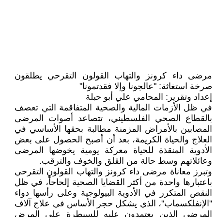
مرضى داء كرونز والتهاب القولون التقرحي يطلقون
صرخة استغاثة: "عالجونا وإلا فقدتمونا"
إعداد وتقرير: المحامي علي أبو حبلة
في ظل الأزمات المالية والصحية المتفاقمة التي تعصف
بالقطاع الصحي الفلسطيني، تتصاعد أصوات المرضى
المصابين بالأمراض المزمنة مطالبة بحقها الأساسي في
العلاج والحياة الكريمة، بعد أن أصبح الحصول على بعض
الأدوية المنقذة للحياة معركة يومية يخوضها المرضى
وعائلاتهم وسط حالة من القلق والخوف والترقب.
وتبرز معاناة مرضى داء كرونز والتهاب القولون التقرحي
باعتبارها واحدة من أكثر القضايا الصحية إلحاحاً، في ظل
النقص المتكرر في الأدوية البيولوجية وعلى رأسها دواء
"الإنفلكسماب"، الذي يشكل حجر الأساس في علاج آلاف
المرضى الذين يعتمدون عليه للسيطرة على المرض