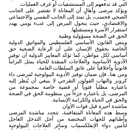
التي قد تدفعهم إلى المستشفيات أو غرف العمليات.
ويؤكد مرضى وأهالٍ أن المعاناة لا تقتصر على الجانب
الصحي فحسب، بل تمتد إلى الجانب النفسي والاجتماعي
والاقتصادي، حيث يتحول المرض إلى عبء يومي يهدد
استقرار الأسرة ومستقبلها.
الحق في الصحة مسؤولية وطنية
وينص القانون الأساسي الفلسطيني والمواثيق الدولية
الخاصة بحقوق الإنسان على أن الرعاية الصحية حق
أساسي لكل مواطن، كما تؤكد المعايير الدولية أن توفير
الأدوية الأساسية والعلاجات المنقذة للحياة يمثل التزاماً
قانونياً وأخلاقياً على عاتق السلطات العامة.
ومن هنا، فإن ضمان توفير الأدوية البيولوجية لمرضى داء
كرونز والتهاب القولون التقرحي لا ينبغي أن يُنظر إليه
باعتباره مطلباً فئوياً أو قضية خاصة بمجموعة من
المرضى، بل باعتباره جزءاً من منظومة الحق في الصحة
والحق في الحياة والكرامة الإنسانية.
مناشدة أخيرة قبل فوات الأوان
وسط هذه المعاناة المتفاقمة، تتجدد مناشدة المرضى
وأطبائهم للجهات المختصة من أجل التدخل العاجل
لتأمين دواء الإنفلكسماب وسائر العلاجات البيولوجية