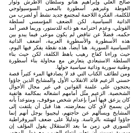
صالح العلي وإبراهيم هنانو وسلطان الأطرش وثوار
الغوطة وغيرهم. أسطورة بالمعنى السوسيولوجي
للكلمة، الفكرة اللاحمة لمجتمع جديد نشط أو لضرب من
الذاتية السياسية. لكن الضعف المؤسسي لسلطة
القوتلي، وعدم احترامه هو ذاته للدستور، وربما قصر أمد
حكمه، فضلاً عن تناقض لم يكون موعى فيما يبدو بين
هذه الأسطورة والأسطورة العربية، أضعف الذاتية
السياسية السورية. هنا أيضاً، هذه نقطة يفكر فيها اليوم،
حيث وراءنا كفاح رهيب باهظ الكلفة، لكن حيث بناء
السلطة الاستبعادي يتعارض مع محاولة بناء أسطورة
وطنية سورية وذاتية سياسية حولها.
ومن لطائف الكتاب التي قد لا يصادفها المرء كثيراً قصة
حسني الزعيم قائد الانقلاب الأول والمشايخ الذين جاؤوا
يحتجون على علمنة القوانين في غير مجال الأحوال
الشخصية. الزعيم مثّل أمامهم انشغاله بمكالمة هاتفية
كان يزعق فيها آمراً بإعدام شخص موقوف، ومتوعداً بأنه
لن يسمح لأي كان بمعارضته. هذا قبل أن يلتفت إلى
المشايخ ويسألهم عن حاجتهم، ليجيبوا بوجل أنهم إنما
جاؤوا لتهنئته بالرئاسة. وتدليلاً على ضعف البيروقراطية
السوري في زمن ما بعد الاستقلال يقول المؤلف إن
سورية نسيت أن تعلن انتهاء الحرب مع دول المحور