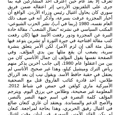
تعرف إلا بعد عام حين اعترف أحد المشاركين فيه بما
جرى على التلفزيون الأردني إثر اعتقاله ضمن فريق
سوري كان يحاول اغتيال رئيس وزراء الأردن. الواقع أن
أخبار المجزرة عرفت بسرعة، وأذكر أنه في صيف ذلك
العام نفسه، 1980 (ربما في آب)، نشر الحزب الشيوعي-
المكتب السياسي في نشرته "نضال الشعب"، مقالة حادة
النبرة عن المجزرة ودور رفعت الأسد فيها (كان رفعت
كتب مقالة افتتاحية في جيرة الثورة أو تشرين يتوعد فيها
بقتل مئة ألف إن لزم الأمر). لكن الأمر يتعلق بنشرة
سرية، يصعب أن يقع مثلها بين يدي المؤلف. وفي
الصفحة نفسها يقول المؤلف إن جمال الأتاسي كان من
بين من اعتقلوا عام 1980، إلى جانب أخرين يذكر منهم
رياض الترك وميشيل كيلو، وهذا غير صحيح. الأتاسي لم
يعتقل في حقبة حافظ الأسد. ويقول نيب إن بعد الزراق
طلاس، أحد قادرة كتائب الفاروق قتل مع الصحفية
الأميركية ماري كولفن في حمص في شباط 2012.
المعلومة غير صحيحة، وطلاس حي يرزق اليوم. ويترجم
المؤلف كلمة النصرة في اسم جبهة النصر بالنصر،
والأصح الدعم والمساندة. ويعتقد أن غازي كنعان ضالع
في اغتيال رفيق الحريري، وهذا بحاجة لمراجعة. كنعان
لم يكن القائد الأمني السوري في لبنان وقت اغتيال