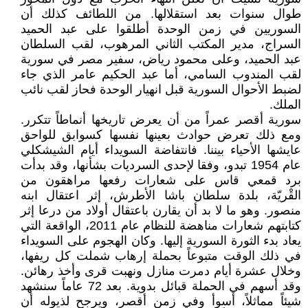
طوال سنوات بعد استقلالها. من اللطائف كذلك أن
السوريين في زمن الوحدة أطلقوا على عبد الحميد
السراج، مدير المكتب الثاني المرهوب، لقب السلطان
عبد الحميد، وعلى محمود رياض، سفير مصر في سورية
لقب المندوب السامي، أما عبد الحكيم عامر الذي جاء
لضبط الأحوال السورية قبل انهيار الوحدة فحاز لقب نائب
الملك.
سورية أقصر عمراً من أن يعرض تاريخها أنماطاً تتكرر.
ومع ذلك تعرض حوادث بعينها نفسها كسوابق للواحق
عايشها الأحياء بيننا. فانتفاضة السويداء أيام الشيشكلي
عام 1954 تبدو، وفقا لإحدى السرديات بشأنها، وقد بدأت
برد قمعي قاس على شعارات رفعها مراهقون من
القْريّة، بلدة سلطان باشا الأطرش، إثر اعتقال ابنه
منصور. وهو ما لا بد أن يقارن باعتقال أولاد من درعا إثر
كتابتهم شعارات مناهضة للنظام عام 2011، الواقعة التي
يعاد بدء الثورة السورية إليها. وكان الهجوم على السويداء
في ذلك الوقت متبوعاً بحملة إرهاب شملت كل ريفها،
وخلال عشرة أيام دمرت منازل ونهبت قرى وأخذ رهائن.
وقد أسهم في الحملة قبائل بدوية. بعد 72 عاماً سنشهد
شيئاً مماثلاً، أسوأ وفي زمن أقصر، ويرجح لذيوله أن