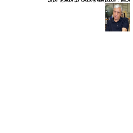
اليسار , الديمقراطية والعلمانية في المشرق العربي