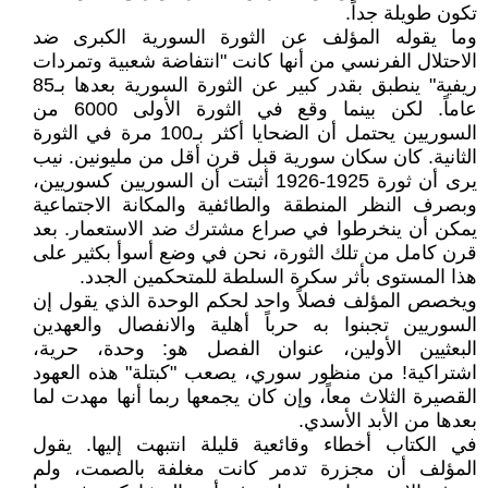
تكون طويلة جداً.
وما يقوله المؤلف عن الثورة السورية الكبرى ضد
الاحتلال الفرنسي من أنها كانت "انتفاضة شعبية وتمردات
ريفية" ينطبق بقدر كبير عن الثورة السورية بعدها بـ85
عاماً. لكن بينما وقع في الثورة الأولى 6000 من
السوريين يحتمل أن الضحايا أكثر بـ100 مرة في الثورة
الثانية. كان سكان سورية قبل قرن أقل من مليونين. نيب
يرى أن ثورة 1925-1926 أثبتت أن السوريين كسوريين،
وبصرف النظر المنطقة والطائفية والمكانة الاجتماعية
يمكن أن ينخرطوا في صراع مشترك ضد الاستعمار. بعد
قرن كامل من تلك الثورة، نحن في وضع أسوأ بكثير على
هذا المستوى بأثر سكرة السلطة للمتحكمين الجدد.
ويخصص المؤلف فصلاً واحد لحكم الوحدة الذي يقول إن
السوريين تجبنوا به حرباً أهلية والانفصال والعهدين
البعثيين الأولين، عنوان الفصل هو: وحدة، حرية،
اشتراكية! من منظور سوري، يصعب "كبتلة" هذه العهود
القصيرة الثلاث معاً، وإن كان يجمعها ربما أنها مهدت لما
بعدها من الأبد الأسدي.
في الكتاب أخطاء وقائعية قليلة انتبهت إليها. يقول
المؤلف أن مجزرة تدمر كانت مغلفة بالصمت، ولم