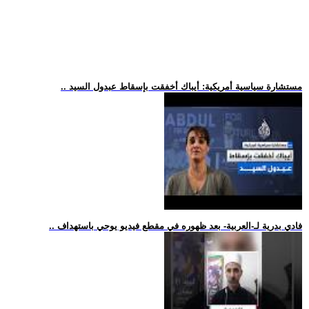
.. مستشارة سياسية أمريكية: أيباك أخفقت بإسقاط عبدول السيد
.. فادي بدرية لـ-العربية- بعد ظهوره في مقطع فيديو يوحي باستهداف