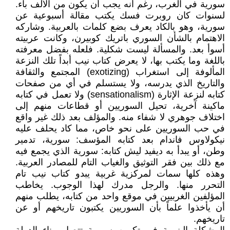
سورية في الغرب، رغم أنه يجب أن يكون من الألف باء.
لسنوات كان روبرت فسك يكتب مقالة أسبوعية عن
سورية، وهو بالكاد يعرف بضع كلمات بالعربية. وشاركه
الاهتمام بالشأن السوري باتريك كوبيرن، وكانت عربيته
أسوأ بعد. والمسألة ليست شكلية. فلعله بفضل معرفته
باللغة وما يكتب بها، لا يعرض كتاب نيب أبداً تلك النزعة
المألوفة إلى استغراب (exotizing) المجتمع والثقافة
والتاريخ الذي يدرسه، ولا يستسلم في أي من صفحات
كتابه لنزعة الإثارة (sensationalism) ولا تعمل في كتابه
ماكينة آخرية، تحيل السوريين أو قطاعات منهم إلى
اختلاف جوهري لا شفاء منه. والمؤلف بعد ذلك غير واقع
في حب السوريين على نحو خاص، مما كاد يحلف عليه
نيكولاوس فاندام بعد كتابه المؤسف: سورية، تدمير
وطن، أو يبدأ به ديفيد ليش كتابه: سورية الذي يجمع فيه
مع ذلك بين فقر التوثيق والغياب التام للمصادر العربية.
وهذه كلها سمات لمركزية غربية يبدو كتاب نيب تام
التحرر منها. والرجل مدرك لهذا الوجوب. يخاطب
المؤلفين الغربيين في موقع واحد من كتابه، يطلب منهم
أن يأخذوا علماً بأن السوريين يكتبون تاريخهم أو عن
تاريخهم.