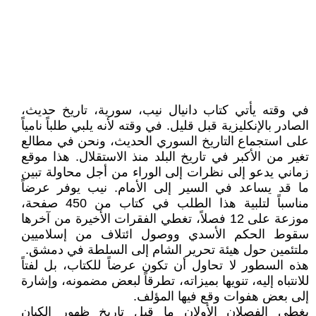
في وقته يأتي كتاب دانيال نيب، سورية، تاريخ حديث،
الصادر بالإنكليزية قبل قليل. في وقته لأنه يلبي طلباً نامياً
على استجماع التاريخ السوري الحديث، ونحن في مطالع
تغير من الأكبر في تاريخ البلد منذ الاستقلال. هذا موقع
زماني يدعو إلى نظرات إلى الوراء من أجل محاولة تبين
ما قد يساعد في السير إلى الأمام. نيب يوفر عرضاً
مناسباً لتلبية هذا الطلب في كتاب من 450 صفحة،
موزعة على 12 فصلاً، تغطي الفقرات الأخيرة من آخرها
سقوط الحكم الأسدي ووصول ائتلاف من إسلاميين
ملتئمين حول هيئة تحرير الشام إلى السلطة في دمشق.
هذه السطور لا تحاول أن تكون عرضاً للكتاب، بل لفتاً
للانتباه إليه، تنويها بميزاته، تطرقاً لبعض مضمونه، وإشارة
إلى بعض هفوات وقع فيها المؤلف.
يغطي الفصلان الأولان ما قبل تاريخ ظهور الكيان