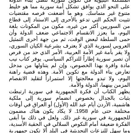
المشكلة البنيوية في تكوين سورية تتصل ببناء الدولة
على النحو الذي يوافق تشكل أمة سورية مما هو خليط
متنوع غير متماسك. وهو ما أضعفت فرصه مقتضيات
تثبيت الحكم التي تدعو بالأحرى إلى الاستناد إلى قطاع
من السوريين أكثر من غيره، مكون من المكونات بلغة
اليوم، ما يعزز الانقسام الاجتماعي ضعف الدولة وأن
حمى السلطة لبعض الوقت، ثم من جهة أخرى التمثيل
العروبي لسورية الذي لا يعترف بشرعية الكيان السوري،
ولا يقر بأمة غير الأمة العربية، الأمر الذي حد من فرص
أن تصير سورية إطاراً للتراكم السياسي. يوفر كتاب نيب
مادة وافرة بهذا الخصوص، وإن لم يتناولها من مدخل
تعارض بناء الدولة مع تكوين الأمة. وهذه قضية راهنة
اليوم، ولا تبدو معالجتها إلا استمراراً لتقليد الانفصام
المزمن بينهما، الدولة والأمة.
يظهر الكتاب أن فكرة الجمهورية في سورية ارتبطت
بثبات بالجدال بخصوص انضمام سورية إلى ملكية
هاشمية، الأردن أيام عبد الله (الأول) أو العراق في أوقات
مختلفة حتى عام 1958. لا يكاد يكون هناك مضمون
للجمهورية في سورية غير ذلك. ولعل في ذلك ما أبقى
الفكرة ضعيفة أمام النكوص السلالي في الحقبة الأسدية،
وما سهل للنزعات التحديثية في البلد ألا تكون جمهورية