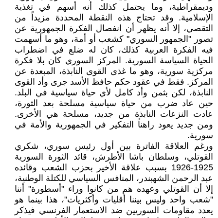
وديمقراطية، وما يحتمل كذلك أنه أسهم في تغذية
الإسلامية. وقد تحتاج هذه النقطة المحددة مزيداً من
التقصي، إلا أنه يظهر أن انفصال الفكرة الجمهورية عن
تصور "الجمهور السوري" كشعب أو أمة، وهو ما أسهمت
فيه الفكرة العربية كذلك، كان له ضلع في اضطراب
الحياة السياسة السورية. المركز السوري كان بلا فكرة
مركزية سورية، وهو ما غذى القوى النابذة، المبعدة عن
المركز. فقط في عقود حكم حافظ الأسد جرى وأد القوى
النابذة، لكن بثمن وأد كامل لأي حياة سياسية في البلد.
حين عاد ضرب من حياة سياسية مسلحة بعد الثورة،
عادت النزعات النابذة من جديد، مسلحة هي الأخرى.
ومن جديد يعود راهناً التفكير في الجمهورية والأمة في
سورية.
ورغم العلاقة الفاترة بين أول رئيس سوري، شكري
القوتلي، وسلطان باشا الأطرش، قائد الثورة السورية
1925-1926 بسبب علاقة الأخير بحزب الشعب وقائده
عبد الرحمن الشهبندر، المنافس السياسي للكتلة الوطنية،
إلا أن القوتلي وعهده هم من كانوا وراء "أسطورة" أننا
"شعب واحد وليس بيننا أقليات وأكثريات"، هذا بينما هو
يعدد مقاومات السوريين ضد الاستعمار الفرنسي فيذكر