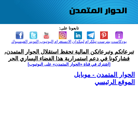
تابعونا على:
بودكاست
بنترست
تيلكرام
لينكدإن
الانستغرام
اليوتيوب
التويتر
الفيسبوك
تبرعاتكم وتبرعاتكن المالية تحفظ استقلال الحوار المتمدن،
فشاركونا في دعم استمرارية هذا الفضاء اليساري الحر
[اشترك في قناة ‫«الحوار المتمدن» على اليوتيوب]
الحوار المتمدن - موبايل
الموقع الرئيسي