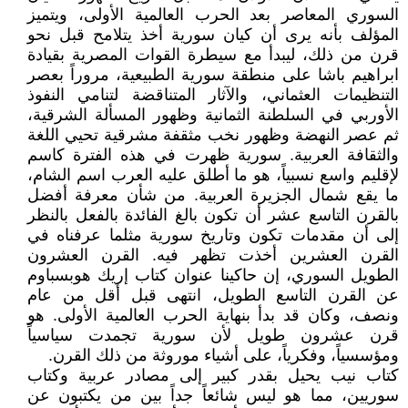
السوري المعاصر بعد الحرب العالمية الأولى، ويتميز
المؤلف بأنه يرى أن كيان سورية أخذ يتلامح قبل نحو
قرن من ذلك، ليبدأ مع سيطرة القوات المصرية بقيادة
ابراهيم باشا على منطقة سورية الطبيعية، مروراً بعصر
التنظيمات العثماني، والآثار المتناقضة لتنامي النفوذ
الأوربي في السلطنة الثمانية وظهور المسألة الشرقية،
ثم عصر النهضة وظهور نخب مثقفة مشرقية تحيي اللغة
والثقافة العربية. سورية ظهرت في هذه الفترة كاسم
لإقليم واسع نسبياً، هو ما أطلق عليه العرب اسم الشام،
ما يقع شمال الجزيرة العربية. من شأن معرفة أفضل
بالقرن التاسع عشر أن تكون بالغ الفائدة بالفعل بالنظر
إلى أن مقدمات تكون وتاريخ سورية مثلما عرفناه في
القرن العشرين أخذت تظهر فيه. القرن العشرون
الطويل السوري، إن حاكينا عنوان كتاب إريك هوبسباوم
عن القرن التاسع الطويل، انتهى قبل أقل من عام
ونصف، وكان قد بدأ بنهاية الحرب العالمية الأولى. هو
قرن عشرون طويل لأن سورية تجمدت سياسياً
ومؤسسياً، وفكرياً، على أشياء موروثة من ذلك القرن.
كتاب نيب يحيل بقدر كبير إلى مصادر عربية وكتاب
سوريين، مما هو ليس شائعاً جداً بين من يكتبون عن