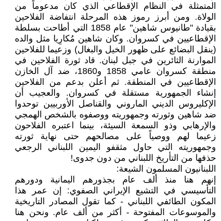
المتمثلة في النظام الإقطاعي الذي كان مدعوماً من
الولاة. ومن أبرز رموز هذه المرحلة انتفاضة الفلاحين
بقيادة "طانيوس شاهين" عام 1858 التي أطاحت بسلطة
الإقطاعيين في كسروان. وكان شاهين مُكارِيا مثل والده
(ينقل البضائع على ظهور الخيل والبغال) وزعيما للفلاحين
الموارنة الثائرين في جبل لبنان. قاد ثورة الفلاحين في
منطقة كسروان عامي 1858 و1860، ضد آل الخازن
الإقطاعيين في المنطقة. ثم أعلن بدعم من الفلاحين
إنشاء الجمهورية مستقلة في كسروان. والعجيب أن
الإكليروس الديني الماروني والقناصل الأوربيين توحدوا
ضد شاهين وثورته وجمهوريته ووصفوه بالشخص الهمجي
والإرهابي وذو السمعة السيئة، بينما اعتبره الفلاحون
زعيما لهم ووصياً على مصالحهم حتى نهاية ثورته
وجمهوريته التي حاول مثقفو اليمين اللبناني الرجعي
حذفها من التأريخ اللبناني من دون جدوى!
اللبنانيون المسلمون الشيعة:
إنهم هنا منذ ألف عام بجذورهم اليمانية ودورهم
التأسيسي في التشيع الإيراني الصفوي: إن عمر هذا
المكون الطائفي اللبناني - كما تقول المصادر التاريخية
والموسوعات المفتوحة - أكثر من ألف عام. ونحن هنا