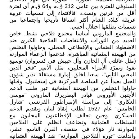
السلوقي للفترة بين عامي 312 ق.م و64 ق.م أي لفترة
أقل من قرنين ونصف. فالانتماء إلى تسميات عربية
عريقة كبلاد الشام أكثر اتساقا تأريخيا واجتماعيا من
تسميات يطلقها احتلال أجنبي.
والمجتمع الماروني أساسا مجتمع فلاحي نشط. خاض
العديد من الثورات والانتفاضات الفلاحية الكبرى ضد
الاضطهاد العثماني والإقطاعي المحلي. وحاولوا التخلص
من الهيمنة العثمانية المباشرة، فدعموا الزعماء الموارنة
(مثل عائلتي آل الخازن وآل حبيش في كسروان) توسيع
نفوذ وتمرّد الأمراء المحليين، مثل الأمير "فخر الدين
المعني الثاني"، سعيا لخلق إمارة مستقلة تدير شؤون
الجبل بعيداً عن السلطة المركزية في إسطنبول. وقبلها
حاولوا التخلص من الهيمنة العثمانية عبر طلب الدعم
الأجنبي الأوروبي فبادر البطريرك الماروني "موسى
العكاري" إلى مراسلة الإمبراطور الفرنسي "شارل
الخامس" عام 1527 لطلب إنقاذ لبنان وتقديم الدعم
العسكري. وحين تحالف الإقطاعيون المحليون مع
السلطات العثمانية وتضاعف الظلم على الفلاحين
الموارنة ثار هؤلاء في منتصف القرن التاسع عشر،
واندلعت "ثورة الفلاحين الموارنة" ضد الهيمنة العثمانية