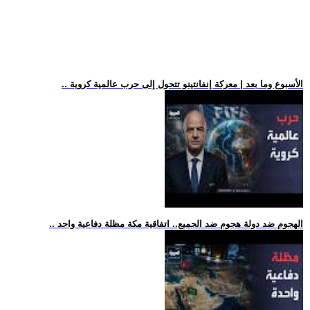
.. الأسبوع وما بعد | معركة إنفانتينو تتحول إلى حرب عالمية كروية
.. الهجوم ضد دولة هجوم ضد الجميع.. اتفاقية مكة مظلة دفاعية واحد