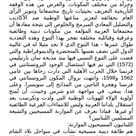
وجرأة من مختلف المكونات. والغرض من هذه الوقفة
التأريخية التعريف بحيثيات تاريخ مجتمعاتنا وتنوير الرأي
العام بحقائقه لتعزيز مناعتها الوطنية ضد الأكاذيب
والتضليل المعادي المبرمج والخلوص إلى نتيجة مفادها أن
مجتمعاتنا العربية المؤلفة من مكونات دينية وطائفية
وعرقية وقبائلية مختلفة تفخر بهذا التنوع وهذه التعددية
طوال عمرها - هذا التنوع الذي لا نجد مثيلا له في غالبية
الدول التي تصف نفسها بالمتحضرة والديموقراطية والتي
قضت على التنوع النسبي فيها منذ مذبحة سان بارتيليمي
(1572) التي تم فيها استئصال الوجود البروتستانتي في
فرنسا خلال الحرب الأهلية التي دارت رحاها بين عامي
1562 و1598، وانتهت بزوال المكون البروتستانتي في
فرنسا وهجرة الناجين من المذابح إلى سويسرا. وعلى
هذا، ينبغي، في مواجهة عدو شرس وخبيث، أن تُمنح
أولوية الولاء للهويات الوطنية التي ولدت وتكرست بعد
استقلال بلداننا العربية وليس للانتماءات الفرعية الطائفية
أو غيرها. فماذا نعرف عن الموارنة المسيحيين والشيعة
المسلمين اللبنانيين؟
اللبنانيون المسيحيون الموارنة:
هم طائفة دينية مسيحية نشأت في سواحل بلاد الشام