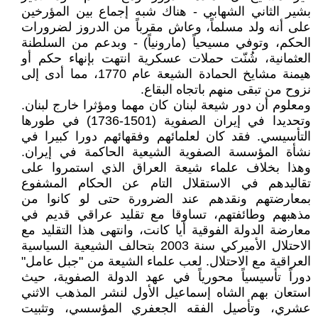
بشير الثاني الشهابي - هناك شبه إجماع بين المؤرخين
على أنه ولد مسلماً، وعاش مقرباً من الدروز لضرورات
الحكم، وتوفي مسيحياً (مارونياً) - وبدعم من السلطنة
العثمانية، شُنّت حملات عسكرية انتهت بإنهاء حكم أو
هيمنة مشايخ الحمادة الشيعة عام 1770، مما أدى إلى
نزوح من تبقى منهم باتجاه البقاع.
ومعلوم أن دور شيعة لبنان كان مهما ومؤثرا خارج لبنان.
وتحديدا في إيران الصفوية (1501-1736) في طورها
التأسيسي. فقد كان لعلمائهم وفقهائهم دورا كبيرا في
نشأة المؤسسة الصفوية الشيعية الحاكمة في إيران.
وهذا بخلاف علماء شيعة العراق الذي استمروا على
تقاليدهم في الاستقلال التام عن الحكام المشفوع
بمعارضتهم ونقدهم عند الضرورة حتى لو كانوا من
مذهبهم وطائفتهم، تساوقا مع تقليد عراقي قديم في
معارضة الدولة الفوقية أيا كانت، وانتهى هذا التقليد مع
الاحتلال الأميركي سنة 2003 بتحالف الشيعية السياسية
العراقية مع الاحتلال. لعب علماء الشيعة من "جبل عامل"
دوراً تأسيسياً محورياً في عهد الدولة الصفوية، حيث
استعان بهم الشاه إسماعيل الأول لنشر المذهب الاثني
عشري، وتأصيل الفقه الجعفري المؤسسي، وتثبيت