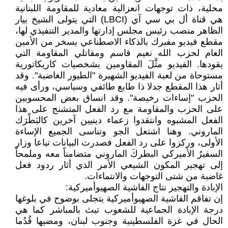
محلية، ذات توجهات انعزالية معادية للمقاومة اللبنانية
هي قناة أل بي سي آي (LBCI) التي يتولى الشيخ بيار
الظاهر منصب رئيس مجلس إدارتها والمدير التنفيذي لها،
مقطع فيديو مفبرك بالذكاء الاصطناعي يسخر من الأمين
العام لحزب الله نعيم قاسم ومقاتلي المقاومة التي
يقودها. الفيديو مثَّلَ المقاومين بشخصيات كاريكاتورية
مستوحاة من لعبة الفيديو الشهيرة "الطيور الغاضبة". وقد
أثار هذا المقطع جدلا ذا طابع طائفي وسياسي، ورأى فيه
الحزب "إساءات رخيصة". وقد انساق بعض المحسوبين
على الحزب والمقاومة مع رد الفعل المتشنج على هذا
الفعل المشبوه وانتقدوا زعماء دينيين آخرين كالبَطْرَك
الماروني. وهنا اشتعل الجو وتناسى الجميع الإساءة
الأولى، وركزوا على رد الفعل فصدرت البيانات تباعا وزار
السفيرُ الأميركي البطركَ الماروني متضامناً معه وملمحاً
إلى تهجير المكون الشيعي الأمر الذي أثار ردود فعل
غاضبة من شتى التوجهات والانتماءات.
الإبادة والتهجير نتاج الفاشية الصهيوأميركية:
إن تفاقم الفاشية الصهيوأميركية يتجلى بوضوح في بلوغها
درجة الإبادة الجماعية للشعوب تبث بالمباشر كما هي
الحال في غزة الفلسطينية وجنوب لبنان، ومضيها قُدُما