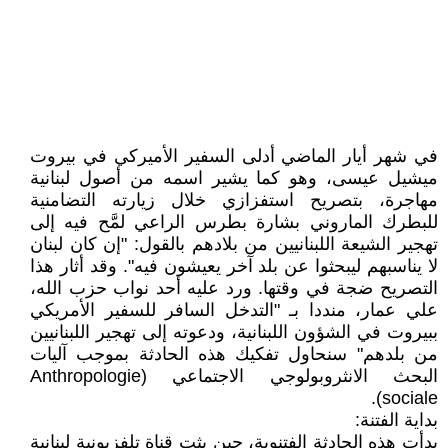
في شهر أيار الماضي أدلى السفير الأميركي في بيروت
ميشيل عيسى، وهو كما يشير اسمه من أصول لبنانية
مهاجرة، بتصريح استفزازي خلال زيارته التضامنية
للبطرك الماروني بشارة بطرس الراعي لمَّح فيه إلى
تهجير الشيعة اللبنانيين من بلادهم بالقول: "إن كان لبنان
لا يناسبهم ليبحثوا عن بلد آخر يعيشون فيه". وقد أثار هذا
التصريح ضجة في وقتها. ورد عليه أحد نواب حزب الله،
علي عمار، منددا بـ "التدخل السافر للسفير الأمريكي
ببيروت في الشؤون اللبنانية، ودعوته إلى تهجير اللبنانيين
من بلدهم" سنحاول تفكيك هذه الحادثة بموجب آليات
البحث الانثروبولوجي الاجتماعي (Anthropologie
sociale).
بداية الفتنة:
بدأت هذه الحادثة الفتنوية، حين بثت قناة تلفزيونية لبنانية