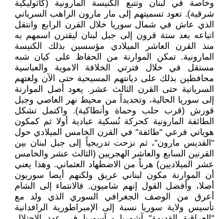
وخاصة في لبنان وتتبع الكنيسة المارونية (كاثوليكية
شرقية). تعود تسميتهم إلى مار مارون الراهب السرياني
الذي عاش في شمال سوريا خلال القرن الرابع وانتقل
اتباعه بعد ستة قرون إلى جبل لبنان ليقترن اسمهم به
منذ القرن العاشر الميلادي مؤسسين بذلك الكنيسة
المارونية. تمكن الموارنة من الحفاظ على كيان شبه
مستقل في خلال فترتي الخلافة الاموية والعباسية
محافظين بذلك على ديانتهم المسيحية حتى الآن ولغتهم
السريانية حتى القرن الثالث عشر. يعود أصل الموارنة
إلى سوريا الحالية، وتحديداً من محيط نهر العاصي وجبل
قورش (قرب حلب وحماة وأنطاكية). واكتمل تشكل
الطائفة المارونية كحركة نُسكية عبادية أولا ثم كمكون
هوياتي فرعي "طائفة" في القرن الخامس الميلادي حول
"القديس مارون"، ثم نزحت تدريجياً إلى جبل لبنان بين
القرنين السابع والعاشر الهجريين (الثالث عشر والخامس
عشر الميلاديين) هرباً من الاضطهاد العثماني. وهذا يعني
أن الموارنة مكون لبناني عريق ولكنهم أيضا سوريون
أصلا، وأفضل القول إنهم شاميون. فالانتماء إلى الشام
أعرق من الوصف الجغرافي السوري الذي ولد مع
تأسيس ولاية سوريا نسبة إلى الإمبراطورية الرافدانية
"العراقية القديمة" آشوريا - آسوريا في عهد الاحتلال