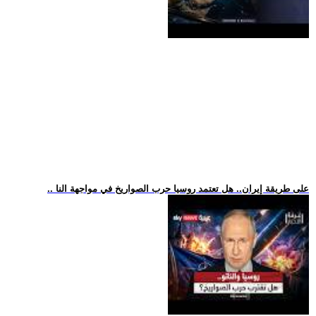
.. على طريقة إيران.. هل تعتمد روسيا حرب الصواريخ في مواجهة النا