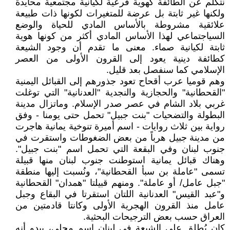
نتكلم عن الطائفة كهوية فرعية لكيانية مجتمعية محايدة
ولكنها غير ثابتة بل عرضة للمتغيرات لكونها ذات طبيعة
علائقية مشروطة بالأساس المادي للحياة والوضع
السياجتماعي لهذا الأساس المادي أكثر من كونها هوية
ثابتة لكيانية صماء. معنى ما تقدم أن وجود الشيعة
كطائفة دينية يعود إلى القرون الأولى من العصر
الإسلامي كما سنفصل بعد قليل.
وهم قوميا عرب أقحاح تعود جذورهم إلى القبائل اليمنية
"القحطانية" والحجازية والنجدية "العدنانية" التي توغلت
غربي بلاد الشام في عصر صدر الإسلام. وماتزال مدينة
البطولة والتضحيات "بنت جبيل" تحمل حتى يومنا - وفق
رواية بين ثلاث روايات - اسم أميرة تنوخية يمانية هاجرت
من مدينة جبيل هرباً من بعض الضغوطات واستقرت في
جنوب لبنان وفي البقعة التي تحمل اسم "بنت جبيل".
وهناك قبائل يمانية استوطنت جنوب لبنان منها قبيلة
تسمى "عاملة بن سبأ القحطانية"، ونُسبت إليها منطقة
"جبل عامل/ أو عاملة". ومنهم قبيلتا "همدان" القحطانية
و"عبد القيس" العدنانية اللتان استقرتا في البقاع وجبل
عامل منذ القرون الهجرية الأولى وكانتا قادمتين من
العراق حسب بعض الترجيحات البحثية.
كان يُطلق على الشيعة في لبنان اسم محلي، يبدو أنه