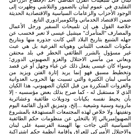
لبنان في سبعينات القرن الماضي أخذ الإقطاع الزراعي
التقليدي في عموم لبنان بالضمور والتلاشي وظهرت إلى
الوجود الأحزاب والزعامات السياسية والاقتصادية الحديثة
ضمن الاقتصاد الخدماتي والكومبرادوري التابع.
خلاصة القول هي إن تلميحات السفير ورجل الأعمال
والمصارف "المتأمرك" ميشيل عيسى لا تعبر فحسب عن
جهله الشنيع بتاريخ البلاد التي كانت جذوره منها وبتاريخ
مكونات الشعب اللبناني وهوياته الفرعية بل هي عبث
غير مسؤول بالشرر الطائفي الخطر في بلد محتقن
ويعاني من مآسي الاحتلال والغزو الصهيوني الدوري؛
وسواء كان عيسى يفعل ذلك عن غباء وجهل أو عن قصد
وتخطيط مسبق فهو إنما يريد إثارة الفتن ويزيد من
مآسي لبنان الكثيرة والتي تسببت بها الحروب العدوانية
والغزوات المتكررة من قبل الكيان الصهيوني، هذا الكيان
الذي لا مستقبل له - كما صرح بذلك بعض مؤسسيه - إلا
بأن يحيط نفسه بكيانات ودويلات طائفية وعشائرية
مارونية وسنية وشيعية ...إلخ، وتمزيق الدول القائمة اليوم
وتفتيتها. ولا خلاص لهذه المجتمعات المستهدفة بالمشروع
الصهيوإمبريالي إلا بالتخلي عن منظومات حكم الطائفية
السياسية التي جاءت بها الهيمنة الفرنسية على لبنان
والاحتلال الأميركي للعراق وإقامة أنظمة حكم اشتراكية