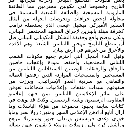
بعض مكونات المجتمع اللبناني وحركة هجراتها عبر
التاريخ وخصوصا لدى مكونين محترمين هما الطائفة
المارونية المسيحية والطائفة الشيعية المسلمة في
محاولة لدحض خرافات وتخرصات الجهلة من أمثال
السفير الأميركي ميشيل عيسى الذي يستعمله ترامب
كخرقة مبتلة بالبنزين لإحراق المشهد المجتمعي اللبناني،
ولكي نوضح واقع وحقيقة التشكل المكوناتي اللبناني قبل
أن يتنطع للتلميح بتهجير اللبنانيين الشيعة وهم الأقدم
والأعرق من غيرهم في أرض لبنان.
وقبل البدء أسجل أنني أحترم جميع مكونات الشعب
اللبناني المجتمعية، وأحتفظ بمودة وإعجاب خاصين
بالرفاق والرفيقات الوطنيين الاستقلاليين اللبنانيين من
المسيحيين والمسيحيات الموارنة الذين رفضوا العمالة
والتماهي مع سردية العدو الإسرائيلي. وبرزت من
صفوفهم سيدات مثقفات وإعلاميات شجاعات تفوقن
على سائر الإعلاميين اللبنانيين بمن فيهم إعلاميو
المقاومة الرسميون وشبه الرسميين. وكنتُ قد نوهت في
كتابات سابقة بجهود مجموعة من هؤلاء الباسلات وما
أزال أتابع أداءهن الإعلامي المبهر ومنهن: رولا نصر ومايا
خوري وغدي فرنسيس ورندلي جبور وسندريلا مرهج
وراشيل كرم ولهن زميلات وزملاء لا يقلون عنهن بسالة