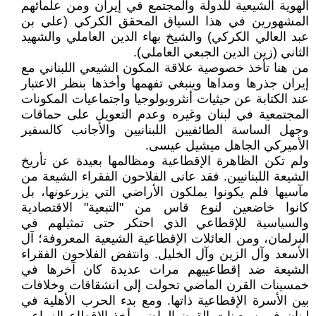
الهوية الشيعية للدولة والمجتمع في إيران ومن علمائهم
المشهورين في هذا السياق المحقق الكركي (علي بن
عبد العالي الكركي) والشيخ بهاء الدين العاملي والشهيد
الثاني (زين الدين الجبعي العاملي).
من هنا تأخذ خصوصية علاقة المكون الشيعي اللبناني مع
إيران جذرها ومداها وينبغي تفهمها وأخذها بنظر الاعتبار
عند الكتابة عن حيثيات أنثروبولوجيا واجتماعيات المكونات
المجتمعية في لبنان وغيره وعدم التعويل على حماقات
وجهل الساسة الطائفيين اللبنانيين والأجانب كالسفير
الأميركي الجاهل ميشيل عيسى.
ولم تكن الظاهرة الإقطاعية ومظالمها بعيدة عن تأريخ
الشيعة اللبنانيين. فقد عانى الفلاحون الفقراء الشيعة من
مآسيها فلم يكونوا يملكون الأراضي التي يزرعونها، بل
كانوا خاضعين لنوع قاس من "التبعية" الاقتصادية
والسياسية للإقطاعي الذي احتكر حتى تمثيلهم في
البرلمان، ومن العائلات الإقطاعية الشيعية المعروفة؛ آل
الأسعد وآل الزين وآل الخليل. وانتفض الفلاحون الفقراء
الشيعة ضد إقطاعييهم مرات عديدة كان آخرها في
خمسينات القرن الماضي تحولت إلى انشقاقات وخلافات
بين الأسرة الإقطاعية ذاتها. ومع بدء الحرب الأهلية في