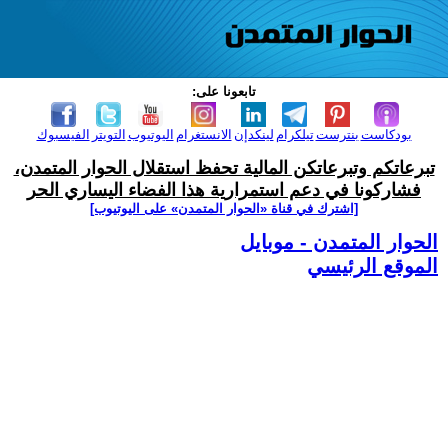
تابعونا على:
بودكاست
بنترست
تيلكرام
لينكدإن
الانستغرام
اليوتيوب
التويتر
الفيسبوك
تبرعاتكم وتبرعاتكن المالية تحفظ استقلال الحوار المتمدن،
فشاركونا في دعم استمرارية هذا الفضاء اليساري الحر
[اشترك في قناة ‫«الحوار المتمدن» على اليوتيوب]
الحوار المتمدن - موبايل
الموقع الرئيسي