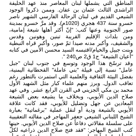
المناطق التي يشملها لبنان المعاصر منذ عهد الخليفة
الراشدي الثالث عثمان بن عفان. وممن ذكروا الوجود
الشيعي القديم في لبنان الرحالة الفارسي الشهير ناصر
خسرو سنة 437 هجري (1020م). وقد مرَّ خسرو بمدينة
صور الجنوبية وعنها كتب: "إنّ أكثر أهلها شيعة إمامية،
ومن بلدات الإقليم القريبة تبنين وهونين وقدس
والشقيف، وأكبر مدنه صيدا ثمّ صور، وأكبر قراه النبطية
وبنت جبيل والخيام/اقتبسه السيد محسن الأمين في كتابه
"أعيان الشيعة" ج1 ق2 ص240 ".
وقد ترسّخ هذا الوجود وتوسع في جنوب لبنان "جبل
عامل" نسبة إلى قبيلة "بني عاملة" القحطانية اليمنية،
بفضل البيئة الثقافية والعلمية التي استمرت بالتطور رغم
تعاقب الدول. وبرز منهم علماء كبار مثل الشهيد الأول
محمد بن مكي الجزيني في القرن الرابع عشر. وفي عهد
صلاح الدين الأيوبي، وبخلاف ما يشيعه بعض الشيعة
المعادين عن جهل وتضليل للأيوبي، فقد كانت علاقة
الأيوبي بالشيعة ودية أو لنقل عملية "برغماتية" بعبارة
الشيخ اللبناني الشيعي جعفر المهاجر في مقالته التعقيبية
على سلسلة مقالاتي دفاعاً عن صلاح الدين الأيوبي. حينها
كتب الشيخ المهاجر: "فقد فتح صلاح الدين ذراعيه لكلّ