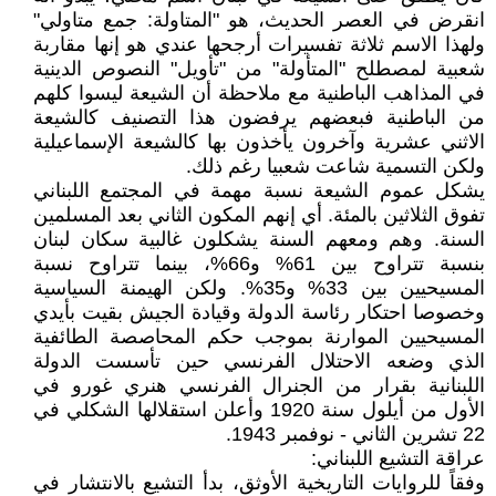
انقرض في العصر الحديث، هو "المتاولة: جمع متاولي"
ولهذا الاسم ثلاثة تفسيرات أرجحها عندي هو إنها مقاربة
شعبية لمصطلح "المتأولة" من "تأويل" النصوص الدينية
في المذاهب الباطنية مع ملاحظة أن الشيعة ليسوا كلهم
من الباطنية فبعضهم يرفضون هذا التصنيف كالشيعة
الاثني عشرية وآخرون يأخذون بها كالشيعة الإسماعيلية
ولكن التسمية شاعت شعبيا رغم ذلك.
يشكل عموم الشيعة نسبة مهمة في المجتمع اللبناني
تفوق الثلاثين بالمئة. أي إنهم المكون الثاني بعد المسلمين
السنة. وهم ومعهم السنة يشكلون غالبية سكان لبنان
بنسبة تتراوح بين 61% و66%، بينما تتراوح نسبة
المسيحيين بين 33% و35%. ولكن الهيمنة السياسية
وخصوصا احتكار رئاسة الدولة وقيادة الجيش بقيت بأيدي
المسيحيين الموارنة بموجب حكم المحاصصة الطائفية
الذي وضعه الاحتلال الفرنسي حين تأسست الدولة
اللبنانية بقرار من الجنرال الفرنسي هنري غورو في
الأول من أيلول سنة 1920 وأعلن استقلالها الشكلي في
22 تشرين الثاني - نوفمبر 1943.
عراقة التشيع اللبناني:
وفقاً للروايات التاريخية الأوثق، بدأ التشيع بالانتشار في