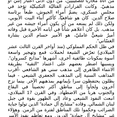
مَن أتاه مُحارباً للصليبيين، من دون أدنى اعتبار إثنيّ أو
مذهبيّ. وكانت القرارات القتاليّة التكتيكيّة تؤخذ في
مجلسٍ عسكري، يضمّ أُمراء الجيوش، طبعاً برئاسة
صلاح الدين. كان هو شافعيّاً، كأكثر أبناء البيت الأيوبي،
ولكن ذلك لم يمنعه من أن يكون أُمراء جيشه من غير
مذهب. بل كان أعلاهم شأناً في أيامه الأخيرة قبل وفاته
أميرٌ شيعيٌّ عامليّ، هو الأمير حسام الدين بشارة
الغسّاني".
في ظل الحكم المملوكي (منذ أواخر القرن الثالث عشر
الميلادي) تعرّض الشيعة لحملات قمع وتهجير واسعة
أسوة بمكونات طائفية أخرى، أشهرها "مذابح كسروان".
وبسببها اضطر بعضهم على اعتماد "التقية" بطريقة
الانتماء الظاهري إلى مذهب سني هو الشافعي -أقرب
المذاهب السنية إلى المذهب الجعفري الشيعي - فيما
يظلون يحتفظون سرا بإيمانهم بمذهبهم الآخر. بينما نزح
آخرون ولجأوا إلى مناطق أكثر تحصيناً في البقاع
والجنوب هربا من الاضطهاد. وفي القرن 17 الميلادي،
انبعث النفوذ الشيعي وعاد إلى الظهور بقوة في جبل
لبنان الشمالي. وقاده "مشايخ آل حمادة" الذين تولوا جباية
الضرائب وحكموا تلك المناطق لفترة من الزمن. وهؤلاء
غير "مشايخ آل حمادة" الدروز. ومع تعاظم نفوذ الأمير