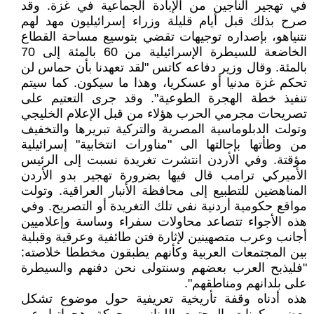
في تهجير الناجين من الإبادة الجماعية في غزة. وقد
صرح بذلك قبل أيام قليلة وزراء إسرائيليون مهد لهم
نتنياهو، بإصداره توجيهات تقضي بتوسيع مساحة القطاع
الخاضعة للسيطرة الإسرائيلية من 60 بالمئة إلى 70
بالمئة. وقال وزير دفاعه كاتس "لقد تعهدنا بأن حماس لن
تحكم غزة مدنيا أو عسكريا، وهذا ما سيكون. كما سيتم
تنفيذ خطة الهجرة الطوعية". وقد جرى التعتيم على
تصريحات مجرمي الحرب هؤلاء من قبل الإعلام الخليجي
وتولت الدبلوماسية المصرية والتركية تبريرها والتخفيف
من وطأتها بإحالتها الى "مناورات انتخابية" إسرائيلية
مؤقتة. وفي الأردن انتشرت تغريدة نسبت إلى الرئيس
الأميركي ترامب قال فيها بضرورة تهجير بدو الأردن
المناهضين للتطبيع إلى محافظة الأنبار العراقية. وتولت
مواقع حكومية أردنية نفي تلك التغريدة أو التصريح. وفي
هذه الأجواء تتصاعد محاولات سفراء وساسة وإعلاميين
أجانب وعرب متصهينين لإثارة فتن طائفية وعرقية وقبلية
بين المجتمعات العربية وكأنهم يطبقون مخططا خلاصته:
"فليذبح العرب بعضهم وسنتولى نحن دفنهم والسيطرة
على بلدانهم ومناطقهم".
هذه أدناه وقفة تأريخية تعريفية حول موضوع تشكل