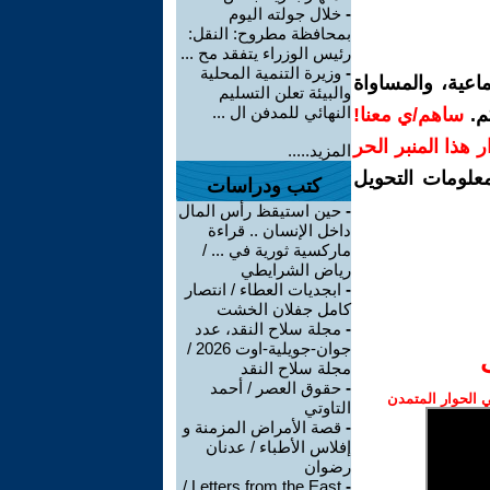
-
خلال جولته اليوم
بمحافظة مطروح: النقل:
رئيس الوزراء يتفقد مح ...
-
وزيرة التنمية المحلية
اعية، والمساواة
والبيئة تعلن التسليم
النهائي للمدفن ال ...
م.
ساهم/ي معنا!
رار هذا المنبر الحر
المزيد.....
معلومات التحويل
كتب ودراسات
-
حين استيقظ رأس المال
داخل الإنسان .. قراءة
ماركسية ثورية في ... /
رياض الشرايطي
-
ابجديات العطاء / انتصار
كامل جفلان الخشت
-
مجلة سلاح النقد، عدد
جوان-جويلية-اوت 2026 /
مجلة سلاح النقد
-
حقوق العصر / أحمد
الحوار المتمدن
التاوتي
-
قصة الأمراض المزمنة و
إفلاس الأطباء / عدنان
رضوان
Letters from the East /
-