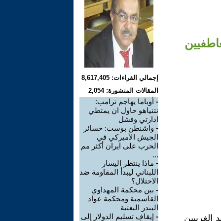
عاطفيين
إجمالي القراءات: 8,617,405
المقالات المنشورة: 2,054
-
أوباما يهاجم ترامب:
نتنياهو حاول ان يمتطي
ادارتي وفشل
-
واشنطن بوست: خسائر
الجيش الأميركي في
الحرب على ايران أكثر مم
...
-
ماذا ينتظر اليسار
اللبناني ليبدأ المقاومة ضد
الاحتلال؟
-
بين محكمة المهداوي
القاسمية ومحكمة عواد
البندر البعثية
-
إيقاف تسليم الدولار إلى
 الغربيين