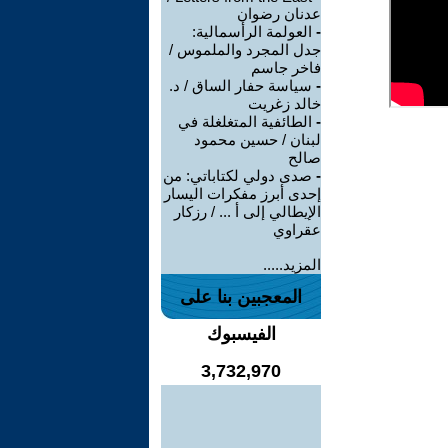
عدنان رضوان
-
العولمة الرأسمالية:
جدل المجرد والملموس /
فاخر جاسم
-
سياسة حفار الساق / د.
خالد زغريت
-
الطائفية المتغلغلة في
لبنان / حسين محمود
صالح
-
صدى دولي لكتاباتي: من
إحدى أبرز مفكرات اليسار
الإيطالي إلى أ ... / رزكار
عقراوي
المزيد.....
المعجبين بنا على
الفيسبوك
3,732,970