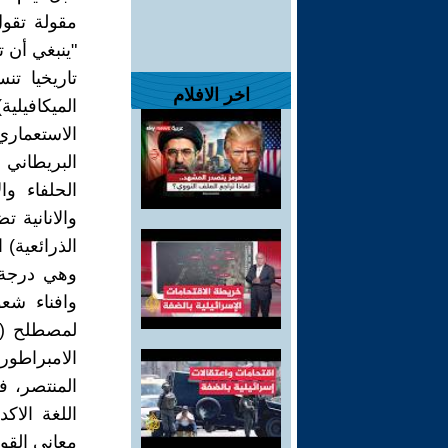
مقولة تقو
"ينبغي أن 
تاريخيا تن
اخر الافلام
الميكافيلي
الاستعماري
الحلفاء وا
والانانية ت
الذرائعية) 
وهي درجة تح
وافناء شع
لمصطلح (ال
الامبراطور
المنتصر، ف
اللغة الاك
معاني القو