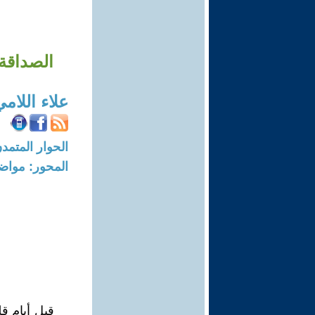
الصداقة 
علاء اللام
الحوار المتمدن-العدد: 8704 - 26
المحور: مواض
قبل أيام قل