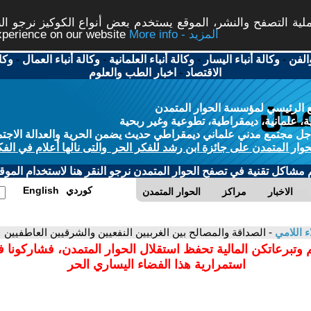
ة التصفح والنشر، الموقع يستخدم بعض أنواع الكوكيز نرجو النق
More info - المزيد
experience on our website
الفن
-
وكالة أنباء اليسار
-
وكالة أنباء العلمانية
-
وكالة أنباء العمال
-
وكا
الاقتصاد
-
اخبار الطب والعلوم
 الرئيسي لمؤسسة الحوار المتمدن
، علمانية، ديمقراطية، تطوعية وغير ربحية
ل مجتمع مدني علماني ديمقراطي حديث يضمن الحرية والعدالة الاجتم
حوار المتمدن على جائزة ابن رشد للفكر الحر والتى نالها أعلام في الفك
م مشاكل تقنية في تصفح الحوار المتمدن نرجو النقر هنا لاستخدام الموقع
كوردي
English
الاخبار
مراكز
الحوار المتمدن
ء اللامي
- الصداقة والمصالح بين الغربيين النفعيين والشرقيين العاطفيين
 وتبرعاتكن المالية تحفظ استقلال الحوار المتمدن، فشاركونا 
استمرارية هذا الفضاء اليساري الحر