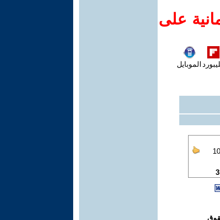
انية على
يبورد
الموبايل