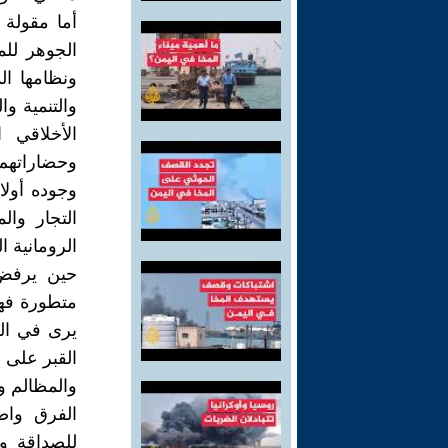
أما مقولة 
الجوهر لل
ونظامها ال
والتنمية و
الأخلاقي 
وحضاراتهم ا
وجوده أولا
التجار وال
الرومانية 
حين يرفض 
متطورة فهو
يرى في ال
القبر على 
والمظالم وا
الفرق واض
للصداقة وا