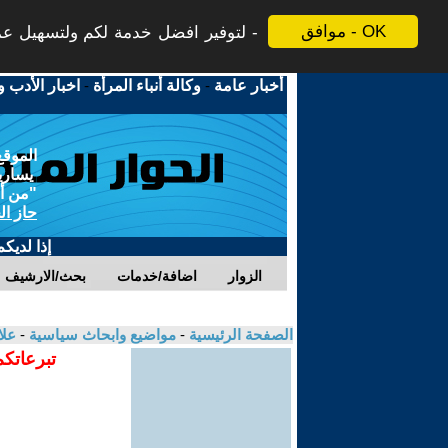
موافق - OK
لتوفير افضل خدمة لكم ولتسهيل عملي
أخبار عامة
-
وكالة أنباء المرأة
-
اخبار الأدب و
الموقع
يسارية
"من أج
حاز ال
إذا لديك
الزوار
اضافة/خدمات
بحث/الارشيف
الصفحة الرئيسية
-
مواضيع وابحاث سياسية
-
علا
تبرعاتكم