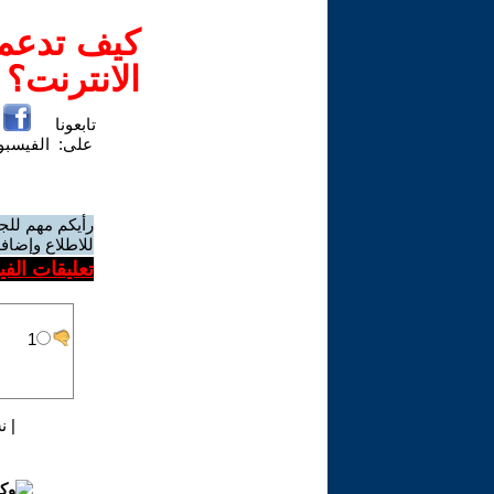
كيف تدعم-
الانترنت؟
تابعونا
على:
الفيسب
رأيكم مهم للج
للاطلاع وإضافة
تعليقات الف
|
ن