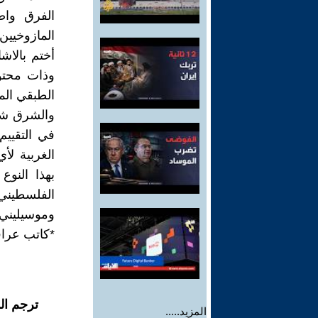
الفرق واض
المازوخيين 
أختم بالاش
وذات محتو
الطبقي الم
والشرق شر
في التقييم
الغربية ل
بهذا النو
الفلسطيني 
وموسيليني..
*كاتب عرا
ترجم ال
المزيد.....