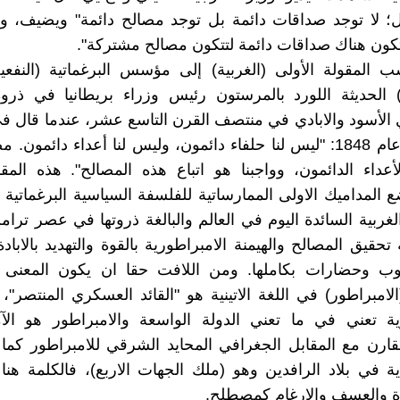
ل؛ لا توجد صداقات دائمة بل توجد مصالح دائمة" ويضيف، و
تكون هناك صداقات دائمة لتتكون مصالح مشتركة".
سب المقولة الأولى (الغربية) إلى مؤسس البرغماتية (النفعي
ة) الحديثة اللورد بالمرستون رئيس وزراء بريطانيا في ذر
 الأسود والابادي في منتصف القرن التاسع عشر، عندما قال في
البريطاني عام 1848: "ليس لنا حلفاء دائمون، وليس لنا أعداء دائمون
لأعداء الدائمون، وواجبنا هو اتباع هذه المصالح". هذه المق
ضع المداميك الاولى الممارساتية للفلسفة السياسية البرغماتية (
الغربية السائدة اليوم في العالم والبالغة ذروتها في عصر ترام
قيق المصالح والهيمنة الامبراطورية بالقوة والتهديد بالابادة
وب وحضارات بكاملها. ومن اللافت حقا ان يكون المعنى 
امبراطور) في اللغة الاتينية هو "القائد العسكري المنتصر"
ية تعني في ما تعني الدولة الواسعة والامبراطور هو الآ
قارن مع المقابل الجغرافي المحايد الشرقي للامبراطور كم
دية في بلاد الرافدين وهو (ملك الجهات الاربع)، فالكلمة هنا
ة والعسف والارغام كمصطلح.