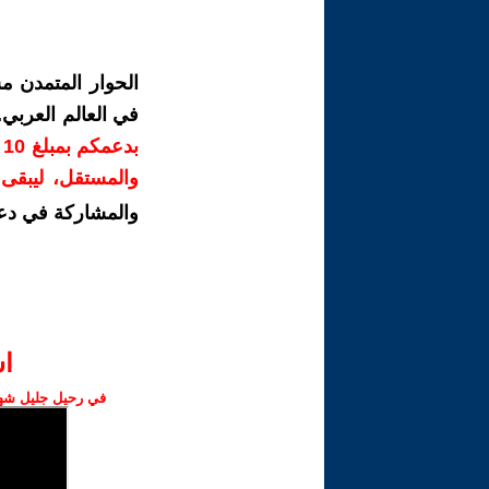
الحوار المتمدن م
في العالم العربي
ب
والمستقل، ليبقى ص
والمشاركة في دع
ا‫
في رحيل جليل شهبا