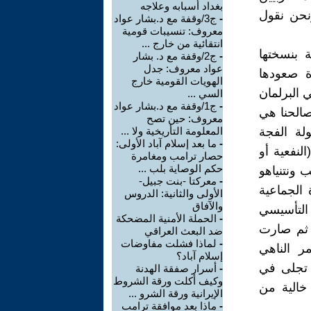
بغداد أسبابه وعلاجه
نحن نقول
-
ج3/وقفة مع د.بشار عواد
معروف: تنسيبات قومية
انتقائية من خارج ...
ة بنسختها
-
ج2/وقفة مع د. بشار
عواد معروف: جدل
وة صعودها
الهويات القومية خارج
 البرلمان
السي ...
-
ج1/وقفة مع د.بشار عواد
. مصالحنا هي
معروف: حين تصح
ولة الفجة
المعلومة التأريخية ولا ...
-
ما بعد إسلام آباد الأولى:
النفعية أو
حصار ترامب ومغامرة
حكم الوصاية بلب ...
ب ونتنياهو
-
معركتا -بنت جبيل-
 الجماعية
الأولى والثانية: الدروس
والآفاق
التأسيسي
-
الحملة الأمنية المضحكة
، ثم صارت
ضد البعث العراقي
-
لماذا فشلت مفاوضات
مر الناهي
إسلام آباد؟
ا تجلى في
-
أسرار صفقة الهدنة
وكيف أكلت ورقة الشروط
 خالية من
الإيرانية ورقة الشرو ...
-
ماذا بعد موافقة ترامب