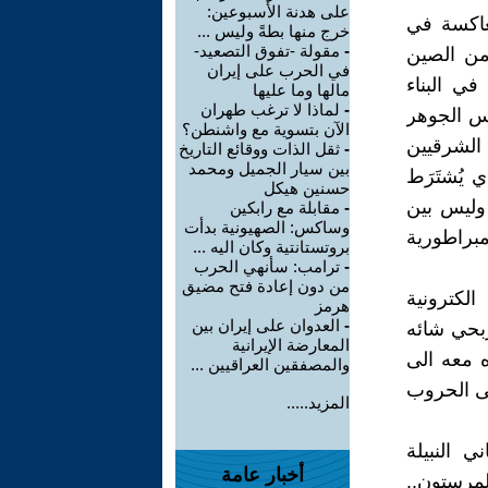
على هدنة الأسبوعين:
معاكسة في
خرج منها بطةً وليس ...
-
مقولة -تفوق التصعيد-
من الصين
في الحرب على إيران
في البناء
مالها وما عليها
-
لماذا لا ترغب طهران
س الجوهر
الآن بتسوية مع واشنطن؟
الشرقيين
-
ثقل الذات ووقائع التاريخ
بين سيار الجميل ومحمد
 يُشتَرَط
حسنين هيكل
 وليس بين
-
مقابلة مع رابكين
وساكس: الصهيونية بدأت
مبراطورية
بروتستانتية وكان اليه ...
-
ترامب: سأنهي الحرب
من دون إعادة فتح مضيق
لكترونية
هرمز
-
العدوان على إيران بين
بحي شائه
المعارضة الإيرانية
 معه الى
والمصفقين العراقيين ...
لى الحروب
المزيد.....
 النبيلة
أخبار عامة
لمرستون..