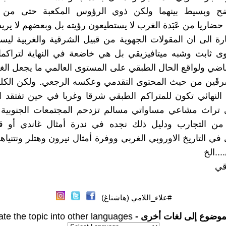
ح وبسيط بينهما ولكن ذوي الرؤوس المكعبة حتى من ا
حضاريا من عَبَدة الغرب لا يستطيعون رؤيته بل وبعضهم لا يريد 
ارة الى ان المقولات الجهوية من قبيل الشرقية والغربية ل
ى ثابت وشبه ميتافيزيقي بل هي خاضعة في النهاية لتراكما
اضي ولواقع الحال الطبقي على المستوى العالمي ما يجعل الغ
قَين من حيث المحتوى التقدمي وعكسه الرجعي. ولكن الكلمة
 النهائي تكون للمتراكم الطبقي شرقا وغربا في حين تفتقد 
أي تراث مشاعي مساواتي مسالم تزدحم المجتمعات الجنوبية 
ع من التجارب ودليل ذلك نجده في ندرة أمثال غاندي أو ق
في التاريخ الاوروبي الغربي ووفرة أمثال نيرون وهتلر ونتنياه
..الخ
قي
#علاء_اللامي (هاشتاغ)
موضوع إلى لغات أخرى -
ate the topic into other languages