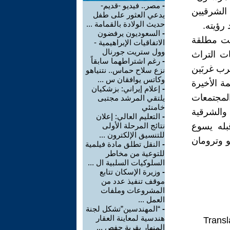
-
مصر.. فيديو -قديم-
لشرقيين
يدعي العثور على طفل
حديث الولادة بالقمامة ...
رؤيته.
-
السعوديون يرفضون
يست مطلقة
الاتفاقيات الإبراهيمية -
وول ستريت جورنال
ت التراث
-
رغم اشتراطهما سابقاً
رب غربَين
نزع سلاح حماس.. نتنياهو
وكاتس يوافقان س ...
 الأخيرة
-
إعلام إيراني: بزشكيان
المجتمعات
يلتقي المرشد مجتبى
خامنئي
والشرقية
-
التعليم العالي: إعلان
بله يسوع
نتائج المرحلة الأولى
للتنسيق الإلكترون ...
و وترومان
-
النقل تطلق مادة فيلمية
للتوعية من مخاطر
السلوكيات السلبية ال ...
-
وزيرة الإسكان تتابع
موقف تنفيذ عدد من
المشروعات وملفات
العمل ...
-
“المهندسين”تشكل لجنة
هندسية لمعاينة العقار
Transl
المنهار بقرية جفص ...