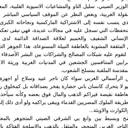
الوزير الصيني، سليل التاو والمشاعيات الاسيوية القلبية، ال
مقولة الغربية، وبغض النظر عن الموقف السياسي المباشر 
ذي ينسب نفسه إلى الاشتراكية الماركسية ونجاحاته الكبرى 
التحفظات التي تسجل عليه في مجالات عديدة، فهي تبقى تعك
الإنساني الشفيف والحميم لعلاقة الصداقة الدائمة لدى 
لمثقفة المشوبة بالعاطفة النبيلة المستوعاة، هذا الجوهر الذي
 لتقوم عليه شبكات المصالح والشراكات بين البشر الأصدقاء
مرابين المتنافسين الجشعين في المدنيات الغربية وريثة الا
المقدسة الملقبة بمسلخ الشعوب.
الرأسمالي الغربي سواء كان تاجر عبيد وسلاح أو اجهزة ا
 لا يتحرك كانسان باني حضارة يفخر بصداقاته بل كمخلوق ر
عاطفة نقيصة فيراكم الذهب والمال فوق بعضه وكأنه سيأخذه
طريقة الملوك المصريين القدماء ويبقى يراكمه ولو أدى ذلك إ
لكوارث والاوبئة...
ح وبسيط بين وانغ يي الشرقي الصيني المتجوهر بالمعاني
لتاجر الغربي المتحجر والمثقل بالذهب والاسلحة الفتاكة با